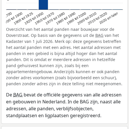
1950 tot 1970
1990 tot 2000
1900 tot 1925
2020 en later
1970 tot 1980
oor 1700
2000 tot 2010
1925 tot 1950
1980 tot 1990
1700 tot 1900
2010 tot 2020
Overzicht van het aantal panden naar bouwjaar voor de
Doverstraat. Op basis van de gegevens uit de
BAG
van het
Kadaster van 1 juli 2026. Merk op: deze gegevens betreffen
het aantal panden met een adres. Het aantal adressen met
panden in een gebied is bijna altijd hoger dan het aantal
panden. Dit is omdat er meerdere adressen in hetzelfde
pand gehuisvest kunnen zijn, zoals bij een
appartementengebouw. Anderzijds kunnen er ook panden
zonder adres voorkomen (zoals bijvoorbeeld een schuur),
panden zonder adres zijn in deze telling niet meegenomen.
De
BAG
bevat de officiële gegevens van alle adressen
en gebouwen in Nederland. In de BAG zijn, naast alle
adressen, alle panden, verblijfsobjecten,
standplaatsen en ligplaatsen geregistreerd.