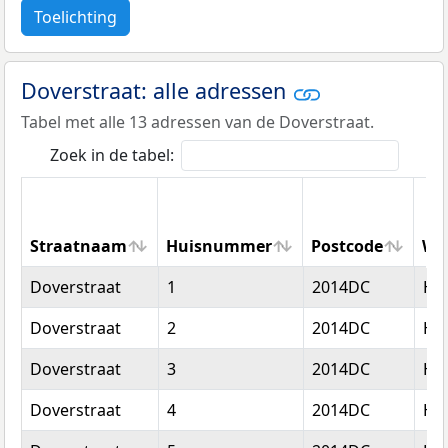
Toelichting
Doverstraat: alle adressen
Tabel met alle 13 adressen van de Doverstraat.
Zoek in de tabel:
Straatnaam
Huisnummer
Postcode
Wo
Straatnaam
Huisnummer
Postcode
Wo
Doverstraat
1
2014DC
Ha
Doverstraat
2
2014DC
Ha
Doverstraat
3
2014DC
Ha
Doverstraat
4
2014DC
Ha