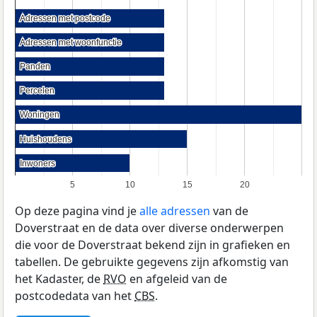
Adressen met postcode
Adressen met postcode
Adressen met woonfunctie
Adressen met woonfunctie
Panden
Panden
Percelen
Percelen
Woningen
Woningen
Huishoudens
Huishoudens
Inwoners
Inwoners
5
10
15
20
Op deze pagina vind je
alle adressen
van de
Doverstraat en de data over diverse onderwerpen
die voor de Doverstraat bekend zijn in grafieken en
tabellen. De gebruikte gegevens zijn afkomstig van
het Kadaster, de
RVO
en afgeleid van de
postcodedata van het
CBS
.