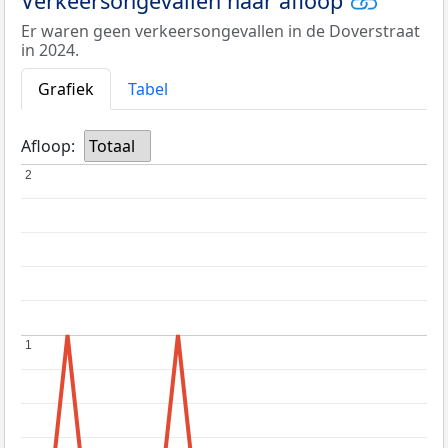
Verkeersongevallen naar afloop
Er waren geen verkeersongevallen in de Doverstraat
in 2024.
Grafiek
Tabel
Afloop:
Totaal
2
2
1
1