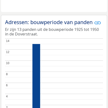
Adressen: bouwperiode van panden
Er zijn 13 panden uit de bouwperiode 1925 tot 1950
in de Doverstraat.
14
14
12
12
10
10
8
8
6
6
4
4
2
2