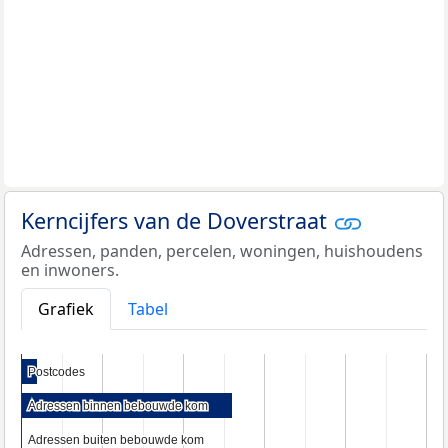
Kerncijfers van de Doverstraat
Adressen, panden, percelen, woningen, huishoudens
en inwoners.
Grafiek
Tabel
Postcodes
Postcodes
Adressen binnen bebouwde kom
Adressen binnen bebouwde kom
Adressen buiten bebouwde kom
Adressen buiten bebouwde kom