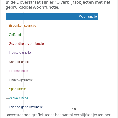
In de Doverstraat zijn er 13 verblijfsobjecten met het
gebruiksdoel woonfunctie.
Woonfunctie
Bijeenkomstfunctie
Bijeenkomstfunctie
Celfunctie
Celfunctie
Gezondheidszorgfunctie
Gezondheidszorgfunctie
Industriefunctie
Industriefunctie
Kantoorfunctie
Kantoorfunctie
Logiesfunctie
Logiesfunctie
Onderwijsfunctie
Onderwijsfunctie
Sportfunctie
Sportfunctie
Winkelfunctie
Winkelfunctie
Overige gebruiksfunctie
Overige gebruiksfunctie
5
5
10
10
Bovenstaande grafiek toont het aantal verblijfsobjecten per