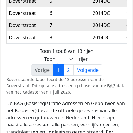
Doverstraat
5
2014DC
Ha
Doverstraat
6
2014DC
Ha
Doverstraat
7
2014DC
Ha
Doverstraat
8
2014DC
Ha
Toon 1 tot 8 van 13 rijen
Toon
rijen
Vorige
1
2
Volgende
Bovenstaande tabel toont de 13 adressen van de
Doverstraat. Dit zijn alle adressen op basis van de
BAG
data
van het Kadaster van 1 juli 2026.
De BAG (Basisregistratie Adressen en Gebouwen van
het Kadaster) bevat de officiële gegevens van alle
adressen en gebouwen in Nederland. Hierin zijn,
naast alle adressen, alle panden, verblijfsobjecten,
standplaatsen en ligplaatsen geregistreerd. Per