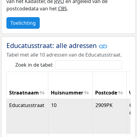
van het Kadaster, de
RVO
en afgeleid van de
postcodedata van het
CBS
.
Toelichting
Educatusstraat: alle adressen
Tabel met alle 10 adressen van de Educatusstraat.
Zoek in de tabel:
Straatnaam
Huisnummer
Postcode
Wo
Straatnaam
Huisnummer
Postcode
Wo
Educatusstraat
10
2909PK
Cap
den