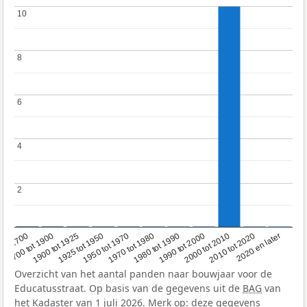
10
10
8
8
6
6
4
4
2
2
1950 tot 1970
1990 tot 2000
1900 tot 1925
2020 en later
1970 tot 1980
oor 1700
2000 tot 2010
1925 tot 1950
1980 tot 1990
1700 tot 1900
2010 tot 2020
Overzicht van het aantal panden naar bouwjaar voor de
Educatusstraat. Op basis van de gegevens uit de
BAG
van
het Kadaster van 1 juli 2026. Merk op: deze gegevens