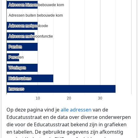
Adressen binnen bebouwde kom
Adressen binnen bebouwde kom
Adressen buiten bebouwde kom
Adressen buiten bebouwde kom
Adressen met postcode
Adressen met postcode
Adressen met woonfunctie
Adressen met woonfunctie
Panden
Panden
Percelen
Percelen
Woningen
Woningen
Huishoudens
Huishoudens
Inwoners
Inwoners
10
20
30
Op deze pagina vind je
alle adressen
van de
Educatusstraat en de data over diverse onderwerpen
die voor de Educatusstraat bekend zijn in grafieken
en tabellen. De gebruikte gegevens zijn afkomstig