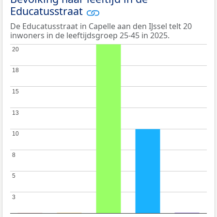
Educatusstraat
De Educatusstraat in Capelle aan den IJssel telt 20
inwoners in de leeftijdsgroep 25-45 in 2025.
20
20
18
18
15
15
13
13
10
10
8
8
5
5
3
3