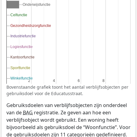
Onderwijsfunctie
Onderwijsfunctie
Celfunctie
Celfunctie
Gezondheidszorgfunctie
Gezondheidszorgfunctie
Industriefunctie
Industriefunctie
Logiesfunctie
Logiesfunctie
Kantoorfunctie
Kantoorfunctie
Sportfunctie
Sportfunctie
Winkelfunctie
Winkelfunctie
2
2
4
4
6
6
8
8
Bovenstaande grafiek toont het aantal verblijfsobjecten per
gebruiksdoel voor de Educatusstraat.
Gebruiksdoelen van verblijfsobjecten zijn onderdeel
van de
BAG
registratie. Ze geven aan hoe een
verblijfsobject wordt gebruikt. Een woning heeft
bijvoorbeeld als gebruiksdoel de “Woonfunctie”. Voor
de gebruiksdoelen zijn 11 categorieën gedefinieerd.