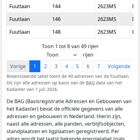
Fuutlaan
144
2623MS
Del
Fuutlaan
146
2623MS
Del
Fuutlaan
148
2623MS
Del
Toon 1 tot 8 van 49 rijen
Toon
rijen
Vorige
1
2
3
4
5
6
7
Volgende
Bovenstaande tabel toont de 49 adressen van de Fuutlaan.
Dit zijn alle adressen op basis van de
BAG
data van het
Kadaster van 1 juli 2026.
De BAG (Basisregistratie Adressen en Gebouwen van
het Kadaster) bevat de officiële gegevens van alle
adressen en gebouwen in Nederland. Hierin zijn,
naast alle adressen, alle panden, verblijfsobjecten,
standplaatsen en ligplaatsen geregistreerd. Per
adres wordt het laatst bekende energielabel zoals