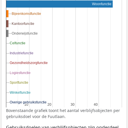
Woonfunctie
Bijeenkomstfunctie
Bijeenkomstfunctie
Kantoorfunctie
Kantoorfunctie
Onderwijsfunctie
Onderwijsfunctie
Celfunctie
Celfunctie
Industriefunctie
Industriefunctie
Gezondheidszorgfunctie
Gezondheidszorgfunctie
Logiesfunctie
Logiesfunctie
Sportfunctie
Sportfunctie
Winkelfunctie
Winkelfunctie
Overige gebruiksfunctie
Overige gebruiksfunctie
10
10
20
20
30
30
40
40
Bovenstaande grafiek toont het aantal verblijfsobjecten per
gebruiksdoel voor de Fuutlaan.
Gebruiksdoelen van verblijfsobjecten zijn onderdeel