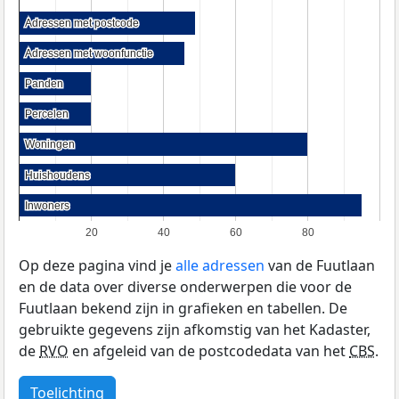
Adressen met postcode
Adressen met postcode
Adressen met woonfunctie
Adressen met woonfunctie
Panden
Panden
Percelen
Percelen
Woningen
Woningen
Huishoudens
Huishoudens
Inwoners
Inwoners
20
40
60
80
Op deze pagina vind je
alle adressen
van de Fuutlaan
en de data over diverse onderwerpen die voor de
Fuutlaan bekend zijn in grafieken en tabellen. De
gebruikte gegevens zijn afkomstig van het Kadaster,
de
RVO
en afgeleid van de postcodedata van het
CBS
.
Toelichting