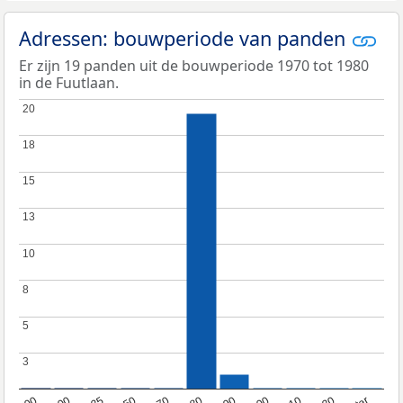
Adressen: bouwperiode van panden
Er zijn 19 panden uit de bouwperiode 1970 tot 1980
in de Fuutlaan.
20
20
18
18
15
15
13
13
10
10
8
8
5
5
3
3