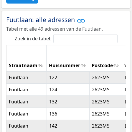
Fuutlaan: alle adressen
Tabel met alle 49 adressen van de Fuutlaan.
Zoek in de tabel:
Straatnaam
Huisnummer
Postcode
Wo
Straatnaam
Huisnummer
Postcode
Wo
Fuutlaan
122
2623MS
Del
Fuutlaan
124
2623MS
Del
Fuutlaan
132
2623MS
Del
Fuutlaan
136
2623MS
Del
Fuutlaan
142
2623MS
Del