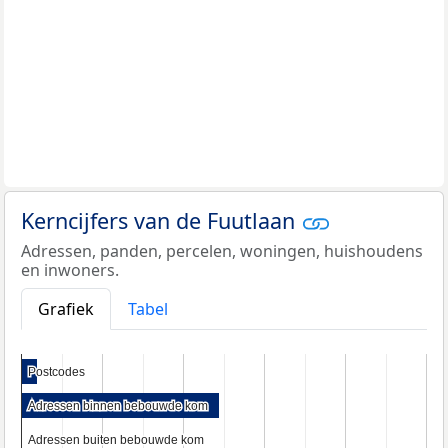
Kerncijfers van de Fuutlaan
Adressen, panden, percelen, woningen, huishoudens
en inwoners.
Grafiek
Tabel
Postcodes
Postcodes
Adressen binnen bebouwde kom
Adressen binnen bebouwde kom
Adressen buiten bebouwde kom
Adressen buiten bebouwde kom