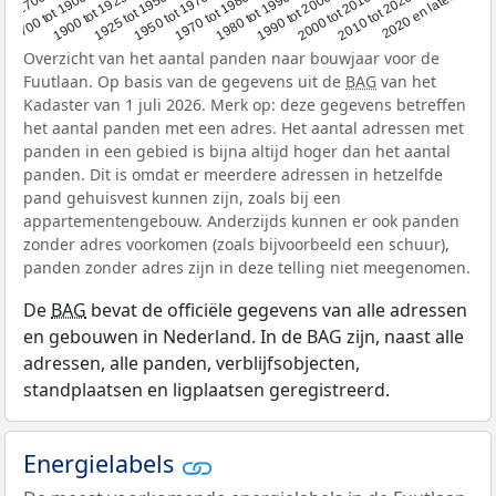
1950 tot 1970
1990 tot 2000
1900 tot 1925
2020 en later
1970 tot 1980
oor 1700
2000 tot 2010
1925 tot 1950
1980 tot 1990
1700 tot 1900
2010 tot 2020
Overzicht van het aantal panden naar bouwjaar voor de
Fuutlaan. Op basis van de gegevens uit de
BAG
van het
Kadaster van 1 juli 2026. Merk op: deze gegevens betreffen
het aantal panden met een adres. Het aantal adressen met
panden in een gebied is bijna altijd hoger dan het aantal
panden. Dit is omdat er meerdere adressen in hetzelfde
pand gehuisvest kunnen zijn, zoals bij een
appartementengebouw. Anderzijds kunnen er ook panden
zonder adres voorkomen (zoals bijvoorbeeld een schuur),
panden zonder adres zijn in deze telling niet meegenomen.
De
BAG
bevat de officiële gegevens van alle adressen
en gebouwen in Nederland. In de BAG zijn, naast alle
adressen, alle panden, verblijfsobjecten,
standplaatsen en ligplaatsen geregistreerd.
Energielabels