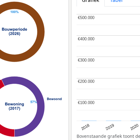
€500.000
€500.000
€400.000
€400.000
€300.000
€300.000
€200.000
€200.000
€100.000
€100.000
2018
2019
2020
Bovenstaande grafiek toont 