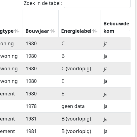
Zoek in de tabel:
Bebouwde
gtype
Bouwjaar
Energielabel
kom
gtype
Bouwjaar
Energielabel
Bebouwde
oning
1980
C
ja
kom
nwoning
1980
B
ja
nwoning
1980
C (voorlopig)
ja
nwoning
1980
E
ja
tement
1980
E
ja
1978
geen data
ja
tement
1981
B (voorlopig)
ja
tement
1981
B (voorlopig)
ja