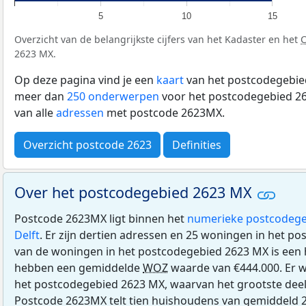
5
10
15
Overzicht van de belangrijkste cijfers van het Kadaster en het
2623 MX.
Op deze pagina vind je een
kaart
van het postcodegebied
meer dan
250 onderwerpen
voor het postcodegebied 26
van alle
adressen
met postcode 2623MX.
Overzicht postcode 2623
Definities
Over het postcodegebied 2623 MX
Postcode 2623MX ligt binnen het
numerieke postcodege
Delft
. Er zijn dertien adressen en 25 woningen in het 
van de woningen in het postcodegebied 2623 MX is ee
hebben een gemiddelde
WOZ
waarde van €444.000. Er w
het postcodegebied 2623 MX, waarvan het grootste deel (
Postcode 2623MX telt tien huishoudens van gemiddeld 2