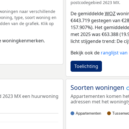
postcodegebied 2623 MX.
woningen naar verschillende
De gemiddelde
WOZ
wonin
ning, type, soort woning en
€443.719 gestegen van €281
dden van de grafiek. Klik op
157.907%). Het gemiddelde 
met 2025 was €63.388 (19.9
 de woningkenmerken.
licht stijgende trend: De c
Bekijk ook de
ranglijst va
Toelichting
Soorten woningen
ed 2623 MX een huurwoning
Appartementen komen het m
adressen met het woningt
Appartementen
Tussenwo