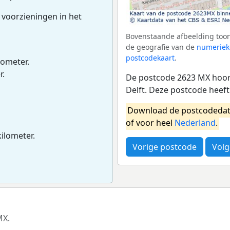
 voorzieningen in het
Bovenstaande afbeelding toon
de geografie van de
numeriek
postcodekaart
.
lometer.
r.
De postcode 2623 MX hoort
Delft. Deze postcode heef
Download de postcodedat
of voor heel
Nederland
.
kilometer.
Vorige postcode
Volg
MX.