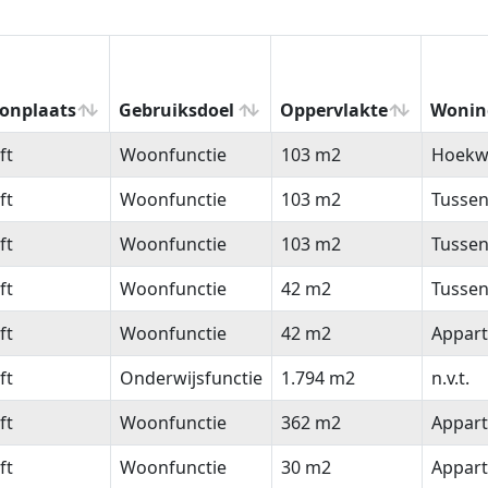
onplaats
Gebruiksdoel
Oppervlakte
Wonin
onplaats
Gebruiksdoel
Oppervlakte
Wonin
ft
Woonfunctie
103 m2
Hoekw
ft
Woonfunctie
103 m2
Tusse
ft
Woonfunctie
103 m2
Tusse
ft
Woonfunctie
42 m2
Tusse
ft
Woonfunctie
42 m2
Appar
ft
Onderwijsfunctie
1.794 m2
n.v.t.
ft
Woonfunctie
362 m2
Appar
ft
Woonfunctie
30 m2
Appar