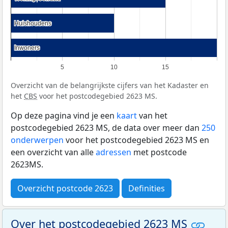
Huishoudens
Huishoudens
Inwoners
Inwoners
5
10
15
Overzicht van de belangrijkste cijfers van het Kadaster en
het
CBS
voor het postcodegebied 2623 MS.
Op deze pagina vind je een
kaart
van het
postcodegebied 2623 MS, de data over meer dan
250
onderwerpen
voor het postcodegebied 2623 MS en
een overzicht van alle
adressen
met postcode
2623MS.
Overzicht postcode 2623
Definities
Over het postcodegebied 2623 MS