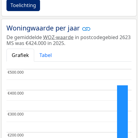
Toelichting
Woningwaarde per jaar
De gemiddelde
WOZ-waarde
in postcodegebied 2623
MS was €424.000 in 2025.
Grafiek
Tabel
€500.000
€500.000
€400.000
€400.000
€300.000
€300.000
€200.000
€200.000