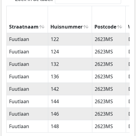
Straatnaam
Huisnummer
Postcode
Wo
Straatnaam
Huisnummer
Postcode
Wo
Fuutlaan
122
2623MS
Del
Fuutlaan
124
2623MS
Del
Fuutlaan
132
2623MS
Del
Fuutlaan
136
2623MS
Del
Fuutlaan
142
2623MS
Del
Fuutlaan
144
2623MS
Del
Fuutlaan
146
2623MS
Del
Fuutlaan
148
2623MS
Del