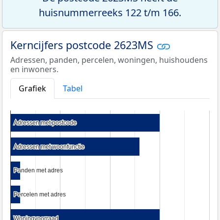
huisnummerreeks 122 t/m 166.
Kerncijfers postcode 2623MS
Adressen, panden, percelen, woningen, huishoudens
en inwoners.
Grafiek
Tabel
Adressen met postcode
Adressen met postcode
Adressen met woonfunctie
Adressen met woonfunctie
Panden met adres
Panden met adres
Percelen met adres
Percelen met adres
Woningvoorraad
Woningvoorraad