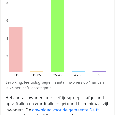
8
8
6
6
4
4
2
2
0-15
15-25
25-45
45-65
65+
Bevolking, leeftijdsgroepen: aantal inwoners op 1 januari
2025 per leeftijdscategorie.
Het aantal inwoners per leeftijdsgroep is afgerond
op vijftallen en wordt alleen getoond bij minimaal vijf
inwoners. De
download voor de gemeente Delft