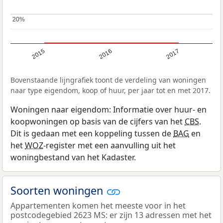
20%
20%
2015
2016
2017
Bovenstaande lijngrafiek toont de verdeling van woningen
naar type eigendom, koop of huur, per jaar tot en met 2017.
Woningen naar eigendom: Informatie over huur- en
koopwoningen op basis van de cijfers van het
CBS
.
Dit is gedaan met een koppeling tussen de
BAG
en
het
WOZ
-register met een aanvulling uit het
woningbestand van het Kadaster.
Soorten woningen
Appartementen komen het meeste voor in het
postcodegebied 2623 MS: er zijn 13 adressen met het