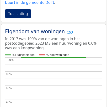
buurt in de gemeente Delft
.
Toelichting
Eigendom van woningen
In 2017 was 100% van de woningen in het
postcodegebied 2623 MS een huurwoning en 0,0%
was een koopwoning.
% Huurwoningen
% Koopwoningen
100%
100%
80%
80%
60%
60%
40%
40%