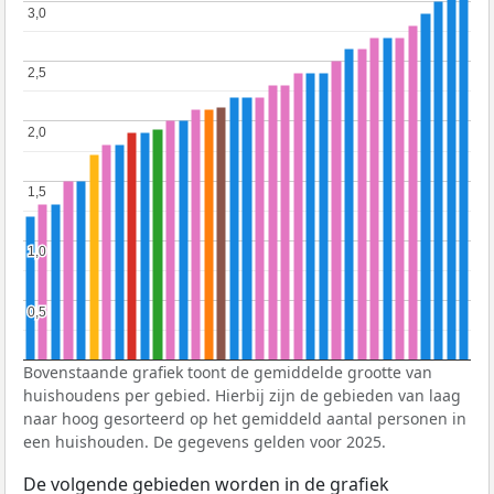
3,0
3,0
2,5
2,5
2,0
2,0
1,5
1,5
1,0
1,0
0,5
0,5
Bovenstaande grafiek toont de gemiddelde grootte van
huishoudens per gebied. Hierbij zijn de gebieden van laag
naar hoog gesorteerd op het gemiddeld aantal personen in
een huishouden. De gegevens gelden voor 2025.
De volgende gebieden worden in de grafiek