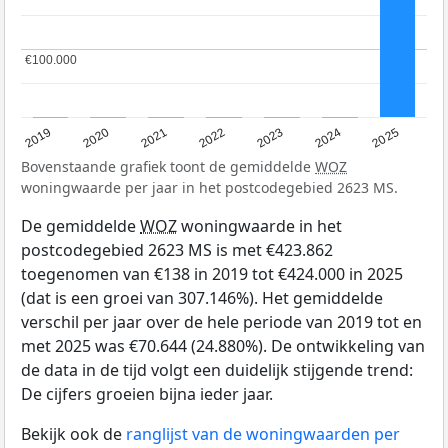
€100.000
€100.000
2024
2023
2022
2021
2020
2019
2025
Bovenstaande grafiek toont de gemiddelde
WOZ
woningwaarde per jaar in het postcodegebied 2623 MS.
De gemiddelde
WOZ
woningwaarde in het
postcodegebied 2623 MS is met €423.862
toegenomen van €138 in 2019 tot €424.000 in 2025
(dat is een groei van 307.146%). Het gemiddelde
verschil per jaar over de hele periode van 2019 tot en
met 2025 was €70.644 (24.880%). De ontwikkeling van
de data in de tijd volgt een duidelijk stijgende trend:
De cijfers groeien bijna ieder jaar.
Bekijk ook de
ranglijst van de woningwaarden per