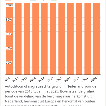
100%
100%
80%
80%
60%
60%
40%
40%
20%
20%
2019
2022
2017
2025
2020
2015
2023
2018
2021
2016
2024
Autochtoon of migratieachtergrond in Nederland voor de
periode van 2015 tot en met 2025: Bovenstaande grafiek
toont de verdeling van de bevolking naar herkomst uit
Nederland, herkomst uit Europa en herkomst van buiten