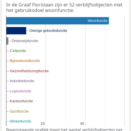
In de Graaf Florislaan zijn er 52 verblijfsobjecten met
het gebruiksdoel woonfunctie.
Woonfunctie
Overige gebruiksfunctie
Overige gebruiksfunctie
Onderwijsfunctie
Onderwijsfunctie
Celfunctie
Celfunctie
Bijeenkomstfunctie
Bijeenkomstfunctie
Gezondheidszorgfunctie
Gezondheidszorgfunctie
Industriefunctie
Industriefunctie
Logiesfunctie
Logiesfunctie
Kantoorfunctie
Kantoorfunctie
Sportfunctie
Sportfunctie
Winkelfunctie
Winkelfunctie
20
20
40
40
Bovenstaande grafiek toont het aantal verblijfsobjecten per