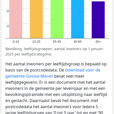
20
20
10
10
0-15
15-25
25-45
45-65
65+
Bevolking, leeftijdsgroepen: aantal inwoners op 1 januari
2025 per leeftijdscategorie.
Het aantal inwoners per leeftijdsgroep is bepaald op
basis van de postcodedata. De
download voor de
gemeente Gooise Meren
bevat veel meer
leeftijdgegevens: Er is een document met het aantal
inwoners in de gemeente per levensjaar en met een
bevolkingspiramide met een uitsplitsing naar leeftijd
en geslacht. Daarnaast bevat het document met
postcodedata het aantal inwoners voor iedere 5
jarige leeftijdsgroep van ‘0 tot 5 jaar’ tot en met ‘90