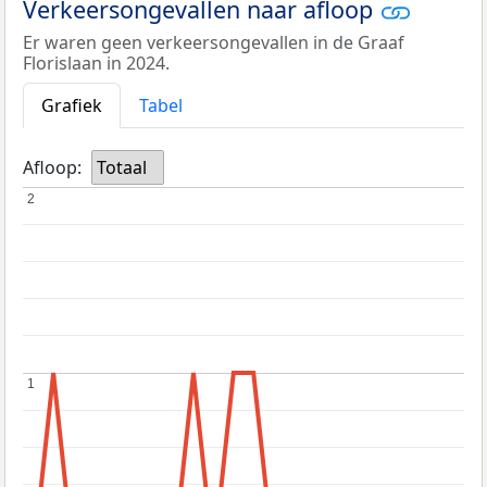
Verkeersongevallen naar afloop
Er waren geen verkeersongevallen in de Graaf
Florislaan in 2024.
Grafiek
Tabel
Afloop:
Totaal
2
2
1
1