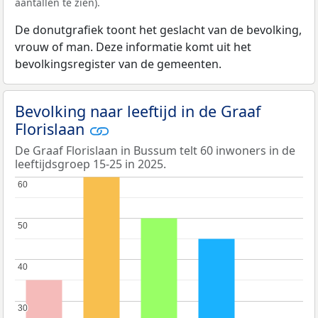
aantallen te zien).
De donutgrafiek toont het geslacht van de bevolking,
vrouw of man. Deze informatie komt uit het
bevolkingsregister van de gemeenten.
Bevolking naar leeftijd in de Graaf
Florislaan
De Graaf Florislaan in Bussum telt 60 inwoners in de
leeftijdsgroep 15-25 in 2025.
60
60
50
50
40
40
30
30