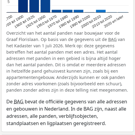
5
5
1950 tot 1970
1990 tot 2000
1900 tot 1925
2020 en later
1970 tot 1980
oor 1700
2000 tot 2010
1925 tot 1950
1980 tot 1990
1700 tot 1900
2010 tot 2020
Overzicht van het aantal panden naar bouwjaar voor de
Graaf Florislaan. Op basis van de gegevens uit de
BAG
van
het Kadaster van 1 juli 2026. Merk op: deze gegevens
betreffen het aantal panden met een adres. Het aantal
adressen met panden in een gebied is bijna altijd hoger
dan het aantal panden. Dit is omdat er meerdere adressen
in hetzelfde pand gehuisvest kunnen zijn, zoals bij een
appartementengebouw. Anderzijds kunnen er ook panden
zonder adres voorkomen (zoals bijvoorbeeld een schuur),
panden zonder adres zijn in deze telling niet meegenomen.
De
BAG
bevat de officiële gegevens van alle adressen
en gebouwen in Nederland. In de BAG zijn, naast alle
adressen, alle panden, verblijfsobjecten,
standplaatsen en ligplaatsen geregistreerd.