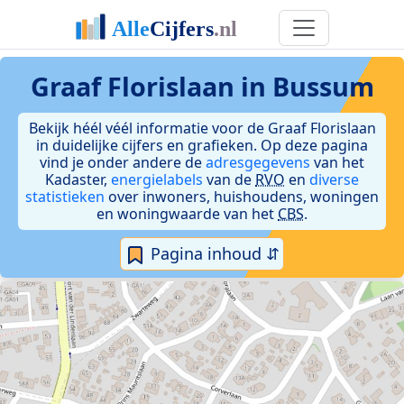
Graaf Florislaan in Bussum
Bekijk héél véél informatie voor de Graaf Florislaan
in duidelijke cijfers en grafieken. Op deze pagina
vind je onder andere de
adresgegevens
van het
Kadaster,
energielabels
van de
RVO
en
diverse
statistieken
over inwoners, huishoudens, woningen
en woningwaarde van het
CBS
.
Pagina inhoud ⇵