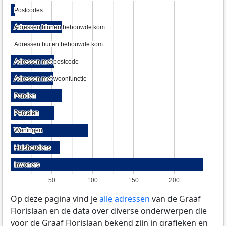
Postcodes
Postcodes
Adressen binnen bebouwde kom
Adressen binnen bebouwde kom
Adressen buiten bebouwde kom
Adressen buiten bebouwde kom
Adressen met postcode
Adressen met postcode
Adressen met woonfunctie
Adressen met woonfunctie
Panden
Panden
Percelen
Percelen
Woningen
Woningen
Huishoudens
Huishoudens
Inwoners
Inwoners
50
100
150
200
Op deze pagina vind je
alle adressen
van de Graaf
Florislaan en de data over diverse onderwerpen die
voor de Graaf Florislaan bekend zijn in grafieken en