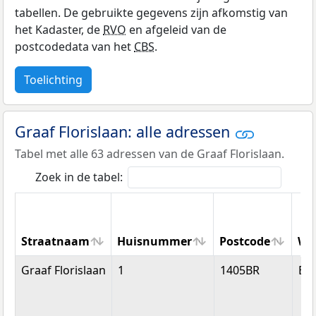
tabellen. De gebruikte gegevens zijn afkomstig van
het Kadaster, de
RVO
en afgeleid van de
postcodedata van het
CBS
.
Toelichting
Graaf Florislaan: alle adressen
Tabel met alle 63 adressen van de Graaf Florislaan.
Zoek in de tabel:
Straatnaam
Huisnummer
Postcode
Wo
Straatnaam
Huisnummer
Postcode
Wo
Graaf Florislaan
1
1405BR
Bu