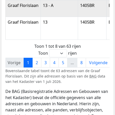
Graaf Florislaan
13 - A
1405BR
Bu
Graaf Florislaan
13
1405BR
Bu
Toon 1 tot 8 van 63 rijen
Toon
rijen
Vorige
1
2
3
4
5
…
8
Volgende
Bovenstaande tabel toont de 63 adressen van de Graaf
Florislaan. Dit zijn alle adressen op basis van de
BAG
data
van het Kadaster van 1 juli 2026.
De BAG (Basisregistratie Adressen en Gebouwen van
het Kadaster) bevat de officiële gegevens van alle
adressen en gebouwen in Nederland. Hierin zijn,
naast alle adressen, alle panden, verblijfsobjecten,