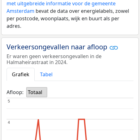
met uitgebreide informatie voor de gemeente
Amsterdam
bevat de data over energielabels, zowel
per postcode, woonplaats, wijk en buurt als per
adres.
Verkeersongevallen naar afloop
Er waren geen verkeersongevallen in de
Halmaheirastraat in 2024.
Grafiek
Tabel
Afloop:
Totaal
5
5
4
4