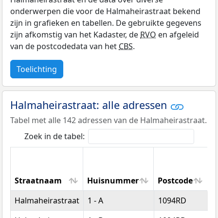
onderwerpen die voor de Halmaheirastraat bekend
zijn in grafieken en tabellen. De gebruikte gegevens
zijn afkomstig van het Kadaster, de
RVO
en afgeleid
van de postcodedata van het
CBS
.
Toelichting
Halmaheirastraat: alle adressen
Tabel met alle 142 adressen van de Halmaheirastraat.
Zoek in de tabel:
Straatnaam
Huisnummer
Postcode
W
Straatnaam
Huisnummer
Postcode
W
Halmaheirastraat
1 - A
1094RD
A