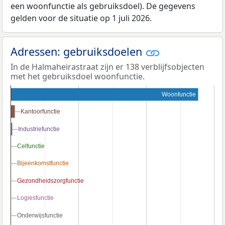
een woonfunctie als gebruiksdoel). De gegevens
gelden voor de situatie op 1 juli 2026.
Adressen: gebruiksdoelen
In de Halmaheirastraat zijn er 138 verblijfsobjecten
met het gebruiksdoel woonfunctie.
Woonfunctie
Kantoorfunctie
Kantoorfunctie
Industriefunctie
Industriefunctie
Celfunctie
Celfunctie
Bijeenkomstfunctie
Bijeenkomstfunctie
Gezondheidszorgfunctie
Gezondheidszorgfunctie
Logiesfunctie
Logiesfunctie
Onderwijsfunctie
Onderwijsfunctie