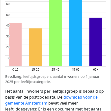
60
60
50
50
40
40
30
30
20
20
10
10
0-15
15-25
25-45
45-65
65+
Bevolking, leeftijdsgroepen: aantal inwoners op 1 januari
2025 per leeftijdscategorie.
Het aantal inwoners per leeftijdsgroep is bepaald op
basis van de postcodedata. De
download voor de
gemeente Amsterdam
bevat veel meer
leeftijdgegevens: Er is een document met het aantal