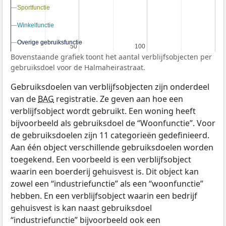
Sportfunctie
Sportfunctie
Winkelfunctie
Winkelfunctie
Overige gebruiksfunctie
Overige gebruiksfunctie
50
50
100
100
Bovenstaande grafiek toont het aantal verblijfsobjecten per
gebruiksdoel voor de Halmaheirastraat.
Gebruiksdoelen van verblijfsobjecten zijn onderdeel
van de
BAG
registratie. Ze geven aan hoe een
verblijfsobject wordt gebruikt. Een woning heeft
bijvoorbeeld als gebruiksdoel de “Woonfunctie”. Voor
de gebruiksdoelen zijn 11 categorieën gedefinieerd.
Aan één object verschillende gebruiksdoelen worden
toegekend. Een voorbeeld is een verblijfsobject
waarin een boerderij gehuisvest is. Dit object kan
zowel een “industriefunctie” als een “woonfunctie”
hebben. En een verblijfsobject waarin een bedrijf
gehuisvest is kan naast gebruiksdoel
“industriefunctie” bijvoorbeeld ook een