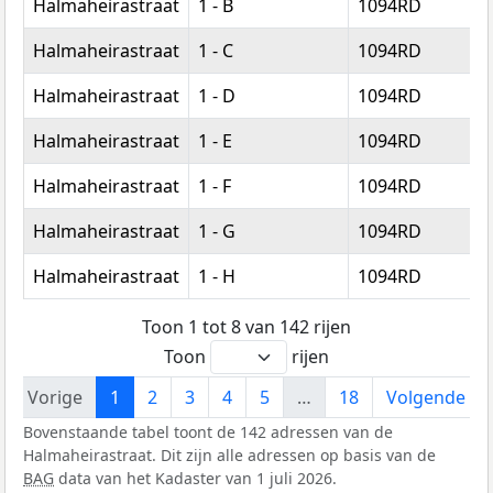
Halmaheirastraat
1 - B
1094RD
A
Halmaheirastraat
1 - C
1094RD
A
Halmaheirastraat
1 - D
1094RD
A
Halmaheirastraat
1 - E
1094RD
A
Halmaheirastraat
1 - F
1094RD
A
Halmaheirastraat
1 - G
1094RD
A
Halmaheirastraat
1 - H
1094RD
A
Toon 1 tot 8 van 142 rijen
Toon
rijen
Vorige
1
2
3
4
5
…
18
Volgende
Bovenstaande tabel toont de 142 adressen van de
Halmaheirastraat. Dit zijn alle adressen op basis van de
BAG
data van het Kadaster van 1 juli 2026.