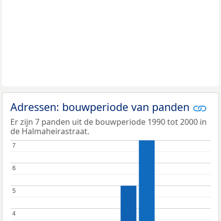
Adressen: bouwperiode van panden
Er zijn 7 panden uit de bouwperiode 1990 tot 2000 in
de Halmaheirastraat.
7
7
6
6
5
5
4
4