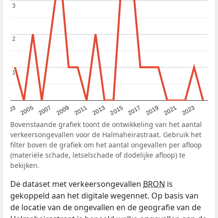
3
3
2
2
1
1
2017
2023
2007
2013
2019
2003
2009
2015
2021
2005
2011
Bovenstaande grafiek toont de ontwikkeling van het aantal
verkeersongevallen voor de Halmaheirastraat. Gebruik het
filter boven de grafiek om het aantal ongevallen per afloop
(materiële schade, letselschade of dodelijke afloop) te
bekijken.
De dataset met verkeersongevallen
BRON
is
gekoppeld aan het digitale wegennet. Op basis van
de locatie van de ongevallen en de geografie van de