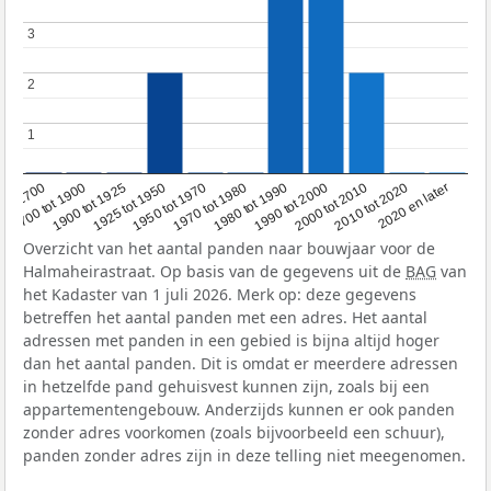
3
3
2
2
1
1
1950 tot 1970
1990 tot 2000
1900 tot 1925
2020 en later
1970 tot 1980
oor 1700
2000 tot 2010
1925 tot 1950
1980 tot 1990
1700 tot 1900
2010 tot 2020
Overzicht van het aantal panden naar bouwjaar voor de
Halmaheirastraat. Op basis van de gegevens uit de
BAG
van
het Kadaster van 1 juli 2026. Merk op: deze gegevens
betreffen het aantal panden met een adres. Het aantal
adressen met panden in een gebied is bijna altijd hoger
dan het aantal panden. Dit is omdat er meerdere adressen
in hetzelfde pand gehuisvest kunnen zijn, zoals bij een
appartementengebouw. Anderzijds kunnen er ook panden
zonder adres voorkomen (zoals bijvoorbeeld een schuur),
panden zonder adres zijn in deze telling niet meegenomen.