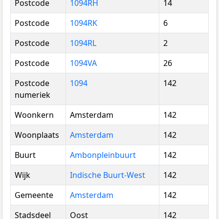
Postcode
1094RH
14
Postcode
1094RK
6
Postcode
1094RL
2
Postcode
1094VA
26
Postcode
1094
142
numeriek
Woonkern
Amsterdam
142
Woonplaats
Amsterdam
142
Buurt
Ambonpleinbuurt
142
Wijk
Indische Buurt-West
142
Gemeente
Amsterdam
142
Stadsdeel
Oost
142