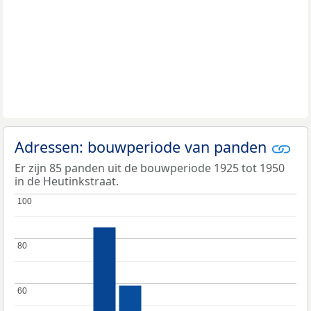
Adressen: bouwperiode van panden
Er zijn 85 panden uit de bouwperiode 1925 tot 1950
in de Heutinkstraat.
100
100
80
80
60
60