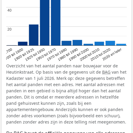
40
40
20
20
1950 tot 1970
1990 tot 2000
1900 tot 1925
2020 en later
1970 tot 1980
oor 1700
2000 tot 2010
1925 tot 1950
1980 tot 1990
1700 tot 1900
2010 tot 2020
Overzicht van het aantal panden naar bouwjaar voor de
Heutinkstraat. Op basis van de gegevens uit de
BAG
van het
Kadaster van 1 juli 2026. Merk op: deze gegevens betreffen
het aantal panden met een adres. Het aantal adressen met
panden in een gebied is bijna altijd hoger dan het aantal
panden. Dit is omdat er meerdere adressen in hetzelfde
pand gehuisvest kunnen zijn, zoals bij een
appartementengebouw. Anderzijds kunnen er ook panden
zonder adres voorkomen (zoals bijvoorbeeld een schuur),
panden zonder adres zijn in deze telling niet meegenomen.