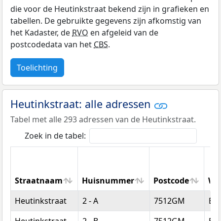
die voor de Heutinkstraat bekend zijn in grafieken en
tabellen. De gebruikte gegevens zijn afkomstig van
het Kadaster, de
RVO
en afgeleid van de
postcodedata van het
CBS
.
Toelichting
Heutinkstraat: alle adressen
Tabel met alle 293 adressen van de Heutinkstraat.
Zoek in de tabel:
Straatnaam
Huisnummer
Postcode
Wo
Straatnaam
Huisnummer
Postcode
Wo
Heutinkstraat
2 - A
7512GM
En
Heutinkstraat
2 - B
7512GM
En