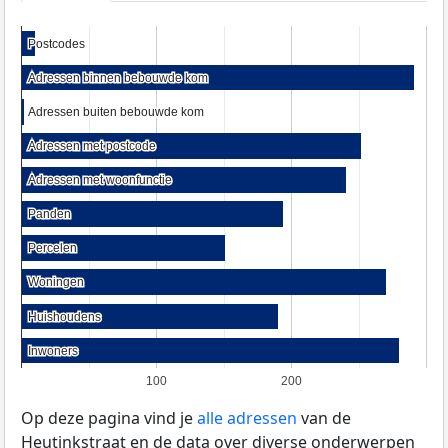
Postcodes
Postcodes
Adressen binnen bebouwde kom
Adressen binnen bebouwde kom
Adressen buiten bebouwde kom
Adressen buiten bebouwde kom
Adressen met postcode
Adressen met postcode
Adressen met woonfunctie
Adressen met woonfunctie
Panden
Panden
Percelen
Percelen
Woningen
Woningen
Huishoudens
Huishoudens
Inwoners
Inwoners
100
200
Op deze pagina vind je
alle adressen
van de
Heutinkstraat en de data over diverse onderwerpen