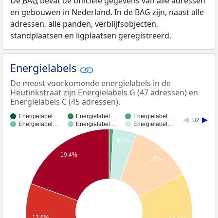
De
BAG
bevat de officiële gegevens van alle adressen
en gebouwen in Nederland. In de BAG zijn, naast alle
adressen, alle panden, verblijfsobjecten,
standplaatsen en ligplaatsen geregistreerd.
Energielabels
De meest voorkomende energielabels in de
Heutinkstraat zijn Energielabels G (47 adressen) en
Energielabels C (45 adressen).
Energielabel…
Energielabel…
Energielabel…
1/2
Energielabel…
Energielabel…
Energielabel…
4,5%
19,4%
12%
13,6%