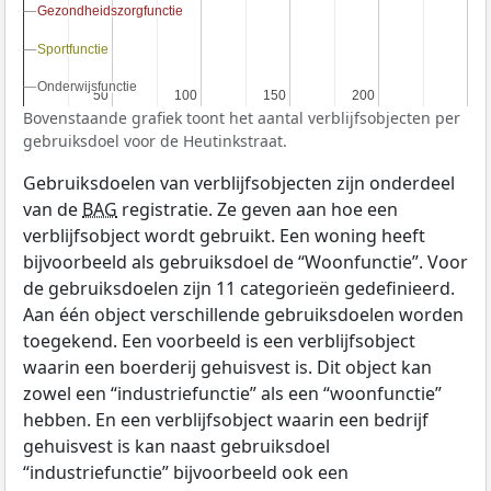
Gezondheidszorgfunctie
Gezondheidszorgfunctie
Sportfunctie
Sportfunctie
Onderwijsfunctie
Onderwijsfunctie
50
50
100
100
150
150
200
200
Bovenstaande grafiek toont het aantal verblijfsobjecten per
gebruiksdoel voor de Heutinkstraat.
Gebruiksdoelen van verblijfsobjecten zijn onderdeel
van de
BAG
registratie. Ze geven aan hoe een
verblijfsobject wordt gebruikt. Een woning heeft
bijvoorbeeld als gebruiksdoel de “Woonfunctie”. Voor
de gebruiksdoelen zijn 11 categorieën gedefinieerd.
Aan één object verschillende gebruiksdoelen worden
toegekend. Een voorbeeld is een verblijfsobject
waarin een boerderij gehuisvest is. Dit object kan
zowel een “industriefunctie” als een “woonfunctie”
hebben. En een verblijfsobject waarin een bedrijf
gehuisvest is kan naast gebruiksdoel
“industriefunctie” bijvoorbeeld ook een