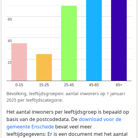
60
60
40
40
20
20
0-15
15-25
25-45
45-65
65+
Bevolking, leeftijdsgroepen: aantal inwoners op 1 januari
2025 per leeftijdscategorie.
Het aantal inwoners per leeftijdsgroep is bepaald op
basis van de postcodedata. De
download voor de
gemeente Enschede
bevat veel meer
leeftijdgegevens: Er is een document met het aantal