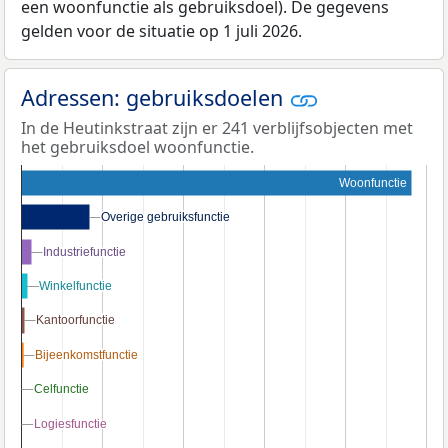
een woonfunctie als gebruiksdoel). De gegevens
gelden voor de situatie op 1 juli 2026.
Adressen: gebruiksdoelen
In de Heutinkstraat zijn er 241 verblijfsobjecten met
het gebruiksdoel woonfunctie.
Woonfunctie
Overige gebruiksfunctie
Overige gebruiksfunctie
Industriefunctie
Industriefunctie
Winkelfunctie
Winkelfunctie
Kantoorfunctie
Kantoorfunctie
Bijeenkomstfunctie
Bijeenkomstfunctie
Celfunctie
Celfunctie
Logiesfunctie
Logiesfunctie