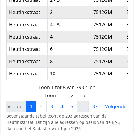
Heutinkstraat
2
7512GM
En
Heutinkstraat
4 - A
7512GM
En
Heutinkstraat
4
7512GM
En
Heutinkstraat
6
7512GM
En
Heutinkstraat
8
7512GM
En
Heutinkstraat
10
7512GM
En
Toon 1 tot 8 van 293 rijen
Toon
rijen
Vorige
1
2
3
4
5
…
37
Volgende
Bovenstaande tabel toont de 293 adressen van de
Heutinkstraat. Dit zijn alle adressen op basis van de
BAG
data van het Kadaster van 1 juli 2026.