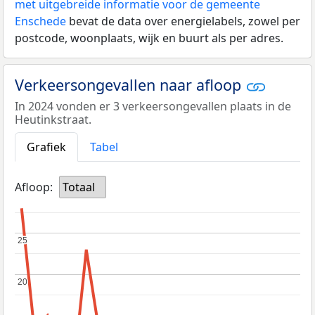
met uitgebreide informatie voor de gemeente
Enschede
bevat de data over energielabels, zowel per
postcode, woonplaats, wijk en buurt als per adres.
Verkeersongevallen naar afloop
In 2024 vonden er 3 verkeersongevallen plaats in de
Heutinkstraat.
Grafiek
Tabel
Afloop:
Totaal
25
25
20
20