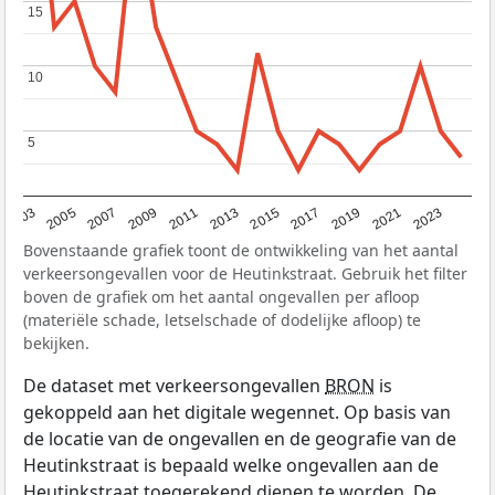
15
15
10
10
5
5
2017
2023
2007
2013
2019
2003
2009
2015
2021
2005
2011
Bovenstaande grafiek toont de ontwikkeling van het aantal
verkeersongevallen voor de Heutinkstraat. Gebruik het filter
boven de grafiek om het aantal ongevallen per afloop
(materiële schade, letselschade of dodelijke afloop) te
bekijken.
De dataset met verkeersongevallen
BRON
is
gekoppeld aan het digitale wegennet. Op basis van
de locatie van de ongevallen en de geografie van de
Heutinkstraat is bepaald welke ongevallen aan de
Heutinkstraat toegerekend dienen te worden. De