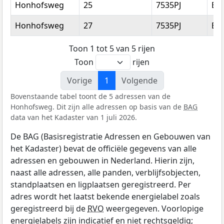
Honhofsweg
25
7535PJ
En
Honhofsweg
27
7535PJ
En
Toon 1 tot 5 van 5 rijen
Toon
rijen
Vorige
1
Volgende
Bovenstaande tabel toont de 5 adressen van de
Honhofsweg. Dit zijn alle adressen op basis van de
BAG
data van het Kadaster van 1 juli 2026.
De BAG (Basisregistratie Adressen en Gebouwen van
het Kadaster) bevat de officiële gegevens van alle
adressen en gebouwen in Nederland. Hierin zijn,
naast alle adressen, alle panden, verblijfsobjecten,
standplaatsen en ligplaatsen geregistreerd. Per
adres wordt het laatst bekende energielabel zoals
geregistreerd bij de
RVO
weergegeven. Voorlopige
energielabels zijn indicatief en niet rechtsgeldig;