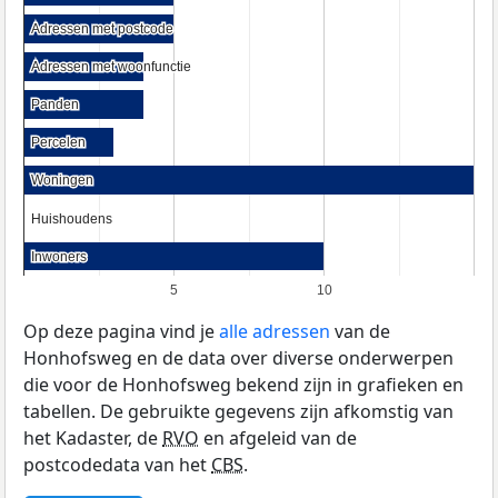
Adressen met postcode
Adressen met postcode
Adressen met woonfunctie
Adressen met woonfunctie
Panden
Panden
Percelen
Percelen
Woningen
Woningen
Huishoudens
Huishoudens
Inwoners
Inwoners
5
10
Op deze pagina vind je
alle adressen
van de
Honhofsweg en de data over diverse onderwerpen
die voor de Honhofsweg bekend zijn in grafieken en
tabellen. De gebruikte gegevens zijn afkomstig van
het Kadaster, de
RVO
en afgeleid van de
postcodedata van het
CBS
.