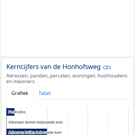
Kerncijfers van de Honhofsweg
Adressen, panden, percelen, woningen, huishoudens
en inwoners.
Grafiek
Tabel
Postcodes
Postcodes
Adressen binnen bebouwde kom
Adressen binnen bebouwde kom
Adressen buiten bebouwde kom
Adressen buiten bebouwde kom