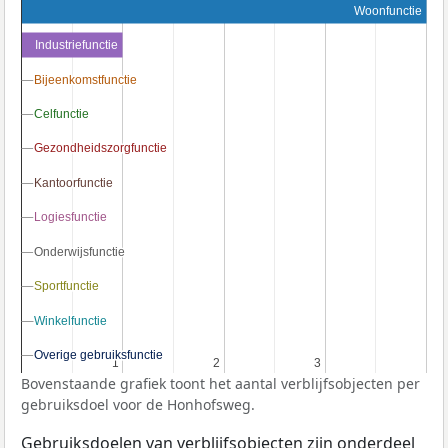
Woonfunctie
Industriefunctie
Bijeenkomstfunctie
Bijeenkomstfunctie
Celfunctie
Celfunctie
Gezondheidszorgfunctie
Gezondheidszorgfunctie
Kantoorfunctie
Kantoorfunctie
Logiesfunctie
Logiesfunctie
Onderwijsfunctie
Onderwijsfunctie
Sportfunctie
Sportfunctie
Winkelfunctie
Winkelfunctie
Overige gebruiksfunctie
Overige gebruiksfunctie
1
1
2
2
3
3
Bovenstaande grafiek toont het aantal verblijfsobjecten per
gebruiksdoel voor de Honhofsweg.
Gebruiksdoelen van verblijfsobjecten zijn onderdeel