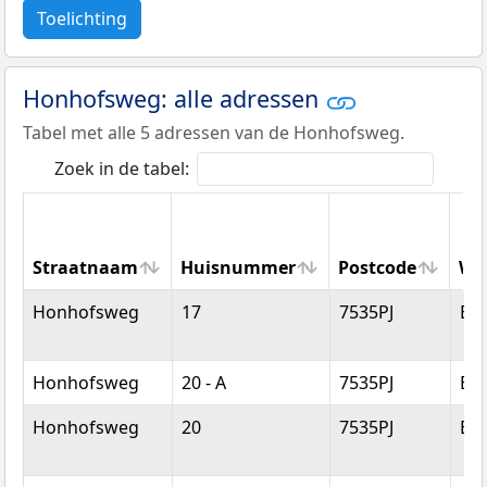
Toelichting
Honhofsweg: alle adressen
Tabel met alle 5 adressen van de Honhofsweg.
Zoek in de tabel:
Straatnaam
Huisnummer
Postcode
Wo
Straatnaam
Huisnummer
Postcode
Wo
Honhofsweg
17
7535PJ
En
Honhofsweg
20 - A
7535PJ
En
Honhofsweg
20
7535PJ
En