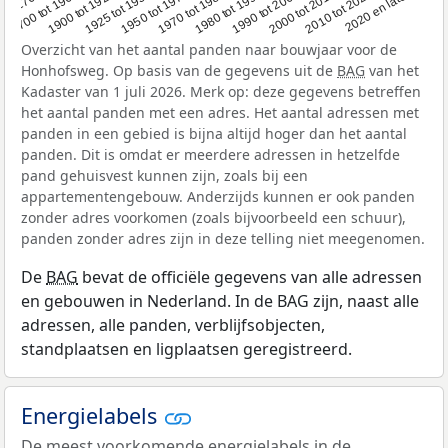
1950 tot 1970
1990 tot 2000
2020 en later
1900 tot 1925
1970 tot 1980
2000 tot 2010
oor 1700
1925 tot 1950
1980 tot 1990
2010 tot 2020
1700 tot 1900
Overzicht van het aantal panden naar bouwjaar voor de
Honhofsweg. Op basis van de gegevens uit de
BAG
van het
Kadaster van 1 juli 2026. Merk op: deze gegevens betreffen
het aantal panden met een adres. Het aantal adressen met
panden in een gebied is bijna altijd hoger dan het aantal
panden. Dit is omdat er meerdere adressen in hetzelfde
pand gehuisvest kunnen zijn, zoals bij een
appartementengebouw. Anderzijds kunnen er ook panden
zonder adres voorkomen (zoals bijvoorbeeld een schuur),
panden zonder adres zijn in deze telling niet meegenomen.
De
BAG
bevat de officiële gegevens van alle adressen
en gebouwen in Nederland. In de BAG zijn, naast alle
adressen, alle panden, verblijfsobjecten,
standplaatsen en ligplaatsen geregistreerd.
Energielabels
De meest voorkomende energielabels in de