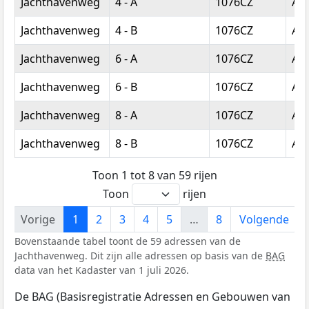
Jachthavenweg
4 - A
1076CZ
Am
Jachthavenweg
4 - B
1076CZ
Am
Jachthavenweg
6 - A
1076CZ
Am
Jachthavenweg
6 - B
1076CZ
Am
Jachthavenweg
8 - A
1076CZ
Am
Jachthavenweg
8 - B
1076CZ
Am
Toon 1 tot 8 van 59 rijen
Toon
rijen
Vorige
1
2
3
4
5
…
8
Volgende
Bovenstaande tabel toont de 59 adressen van de
Jachthavenweg. Dit zijn alle adressen op basis van de
BAG
data van het Kadaster van 1 juli 2026.
De BAG (Basisregistratie Adressen en Gebouwen van