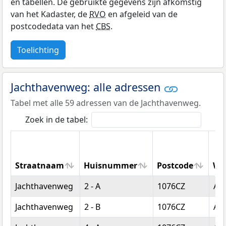
en tabellen. De gebruikte gegevens zijn afkomstig
van het Kadaster, de
RVO
en afgeleid van de
postcodedata van het
CBS
.
Toelichting
Jachthavenweg: alle adressen
Tabel met alle 59 adressen van de Jachthavenweg.
Zoek in de tabel:
Straatnaam
Huisnummer
Postcode
Wo
Straatnaam
Huisnummer
Postcode
Wo
Jachthavenweg
2 - A
1076CZ
Am
Jachthavenweg
2 - B
1076CZ
Am