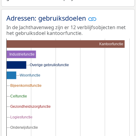
Adressen: gebruiksdoelen
In de Jachthavenweg zijn er 12 verblijfsobjecten met
het gebruiksdoel kantoorfunctie.
Kantoorfunctie
Industriefunctie
Overige gebruiksfunctie
Overige gebruiksfunctie
Woonfunctie
Woonfunctie
Bijeenkomstfunctie
Bijeenkomstfunctie
Celfunctie
Celfunctie
Gezondheidszorgfunctie
Gezondheidszorgfunctie
Logiesfunctie
Logiesfunctie
Onderwijsfunctie
Onderwijsfunctie