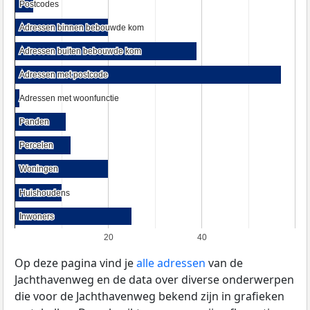
Postcodes
Postcodes
Adressen binnen bebouwde kom
Adressen binnen bebouwde kom
Adressen buiten bebouwde kom
Adressen buiten bebouwde kom
Adressen met postcode
Adressen met postcode
Adressen met woonfunctie
Adressen met woonfunctie
Panden
Panden
Percelen
Percelen
Woningen
Woningen
Huishoudens
Huishoudens
Inwoners
Inwoners
20
40
Op deze pagina vind je
alle adressen
van de
Jachthavenweg en de data over diverse onderwerpen
die voor de Jachthavenweg bekend zijn in grafieken