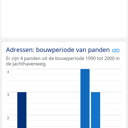
Adressen: bouwperiode van panden
Er zijn 4 panden uit de bouwperiode 1990 tot 2000 in
de Jachthavenweg.
4
4
3
3
2
2