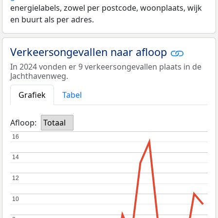
energielabels, zowel per postcode, woonplaats, wijk
en buurt als per adres.
Verkeersongevallen naar afloop
In 2024 vonden er 9 verkeersongevallen plaats in de
Jachthavenweg.
Grafiek
Tabel
Afloop:
Totaal
16
16
14
14
12
12
10
10