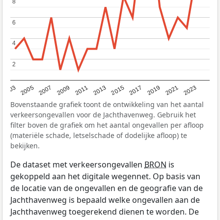
8
8
6
6
4
4
2
2
2017
2023
2007
2013
2019
2003
2009
2015
2021
2005
2011
Bovenstaande grafiek toont de ontwikkeling van het aantal
verkeersongevallen voor de Jachthavenweg. Gebruik het
filter boven de grafiek om het aantal ongevallen per afloop
(materiële schade, letselschade of dodelijke afloop) te
bekijken.
De dataset met verkeersongevallen
BRON
is
gekoppeld aan het digitale wegennet. Op basis van
de locatie van de ongevallen en de geografie van de
Jachthavenweg is bepaald welke ongevallen aan de
Jachthavenweg toegerekend dienen te worden. De