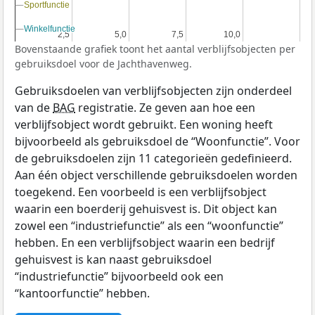
Sportfunctie
Sportfunctie
Winkelfunctie
Winkelfunctie
2,5
2,5
5,0
5,0
7,5
7,5
10,0
10,0
Bovenstaande grafiek toont het aantal verblijfsobjecten per
gebruiksdoel voor de Jachthavenweg.
Gebruiksdoelen van verblijfsobjecten zijn onderdeel
van de
BAG
registratie. Ze geven aan hoe een
verblijfsobject wordt gebruikt. Een woning heeft
bijvoorbeeld als gebruiksdoel de “Woonfunctie”. Voor
de gebruiksdoelen zijn 11 categorieën gedefinieerd.
Aan één object verschillende gebruiksdoelen worden
toegekend. Een voorbeeld is een verblijfsobject
waarin een boerderij gehuisvest is. Dit object kan
zowel een “industriefunctie” als een “woonfunctie”
hebben. En een verblijfsobject waarin een bedrijf
gehuisvest is kan naast gebruiksdoel
“industriefunctie” bijvoorbeeld ook een
“kantoorfunctie” hebben.