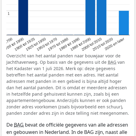
1
1
1950 tot 1970
1990 tot 2000
1900 tot 1925
2020 en later
1970 tot 1980
oor 1700
2000 tot 2010
1925 tot 1950
1980 tot 1990
1700 tot 1900
2010 tot 2020
Overzicht van het aantal panden naar bouwjaar voor de
Jachthavenweg. Op basis van de gegevens uit de
BAG
van
het Kadaster van 1 juli 2026. Merk op: deze gegevens
betreffen het aantal panden met een adres. Het aantal
adressen met panden in een gebied is bijna altijd hoger
dan het aantal panden. Dit is omdat er meerdere adressen
in hetzelfde pand gehuisvest kunnen zijn, zoals bij een
appartementengebouw. Anderzijds kunnen er ook panden
zonder adres voorkomen (zoals bijvoorbeeld een schuur),
panden zonder adres zijn in deze telling niet meegenomen.
De
BAG
bevat de officiële gegevens van alle adressen
en gebouwen in Nederland. In de BAG zijn, naast alle