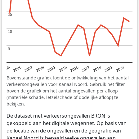
15
15
10
10
5
5
2017
2023
2007
2013
2019
2003
2009
2015
2021
2005
2011
Bovenstaande grafiek toont de ontwikkeling van het aantal
verkeersongevallen voor Kanaal Noord. Gebruik het filter
boven de grafiek om het aantal ongevallen per afloop
(materiële schade, letselschade of dodelijke afloop) te
bekijken.
De dataset met verkeersongevallen
BRON
is
gekoppeld aan het digitale wegennet. Op basis van
de locatie van de ongevallen en de geografie van
Kanaal Noord is bepaald welke ongevallen aan