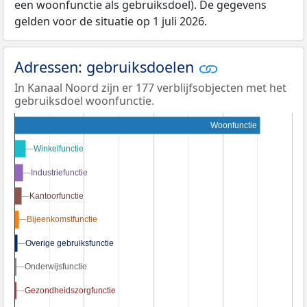
een woonfunctie als gebruiksdoel). De gegevens
gelden voor de situatie op 1 juli 2026.
Adressen: gebruiksdoelen
In Kanaal Noord zijn er 177 verblijfsobjecten met het
gebruiksdoel woonfunctie.
Woonfunctie
Winkelfunctie
Winkelfunctie
Industriefunctie
Industriefunctie
Kantoorfunctie
Kantoorfunctie
Bijeenkomstfunctie
Bijeenkomstfunctie
Overige gebruiksfunctie
Overige gebruiksfunctie
Onderwijsfunctie
Onderwijsfunctie
Gezondheidszorgfunctie
Gezondheidszorgfunctie