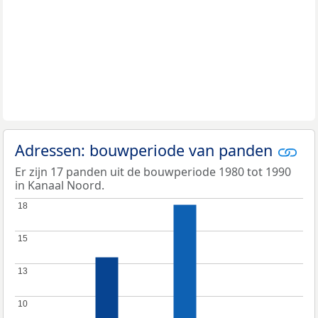
Adressen: bouwperiode van panden
Er zijn 17 panden uit de bouwperiode 1980 tot 1990
in Kanaal Noord.
18
18
15
15
13
13
10
10