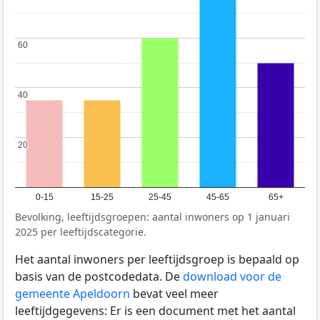
60
60
40
40
20
20
0-15
15-25
25-45
45-65
65+
Bevolking, leeftijdsgroepen: aantal inwoners op 1 januari
2025 per leeftijdscategorie.
Het aantal inwoners per leeftijdsgroep is bepaald op
basis van de postcodedata. De
download voor de
gemeente Apeldoorn
bevat veel meer
leeftijdgegevens: Er is een document met het aantal