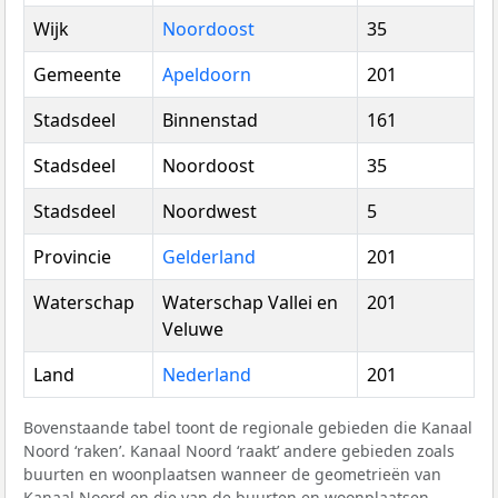
Wijk
Noordoost
35
Gemeente
Apeldoorn
201
Stadsdeel
Binnenstad
161
Stadsdeel
Noordoost
35
Stadsdeel
Noordwest
5
Provincie
Gelderland
201
Waterschap
Waterschap Vallei en
201
Veluwe
Land
Nederland
201
Bovenstaande tabel toont de regionale gebieden die Kanaal
Noord ‘raken’. Kanaal Noord ‘raakt’ andere gebieden zoals
buurten en woonplaatsen wanneer de geometrieën van
Kanaal Noord en die van de buurten en woonplaatsen