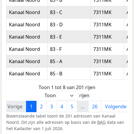
Kanaal Noord
83 - C
7311MK
Ap
Kanaal Noord
83 - D
7311MK
Ap
Kanaal Noord
83 - E
7311MK
Ap
Kanaal Noord
83 - F
7311MK
Ap
Kanaal Noord
85 - A
7311MK
Ap
Kanaal Noord
85 - B
7311MK
Ap
Toon 1 tot 8 van 201 rijen
Toon
rijen
Vorige
1
2
3
4
5
…
26
Volgende
Bovenstaande tabel toont de 201 adressen van Kanaal
Noord. Dit zijn alle adressen op basis van de
BAG
data van
het Kadaster van 1 juli 2026.