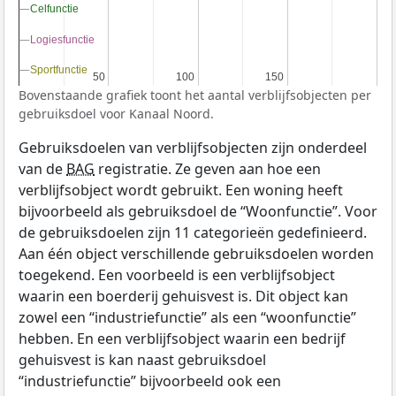
Celfunctie
Celfunctie
Logiesfunctie
Logiesfunctie
Sportfunctie
Sportfunctie
50
50
100
100
150
150
Bovenstaande grafiek toont het aantal verblijfsobjecten per
gebruiksdoel voor Kanaal Noord.
Gebruiksdoelen van verblijfsobjecten zijn onderdeel
van de
BAG
registratie. Ze geven aan hoe een
verblijfsobject wordt gebruikt. Een woning heeft
bijvoorbeeld als gebruiksdoel de “Woonfunctie”. Voor
de gebruiksdoelen zijn 11 categorieën gedefinieerd.
Aan één object verschillende gebruiksdoelen worden
toegekend. Een voorbeeld is een verblijfsobject
waarin een boerderij gehuisvest is. Dit object kan
zowel een “industriefunctie” als een “woonfunctie”
hebben. En een verblijfsobject waarin een bedrijf
gehuisvest is kan naast gebruiksdoel
“industriefunctie” bijvoorbeeld ook een