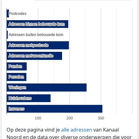
Postcodes
Postcodes
Adressen binnen bebouwde kom
Adressen binnen bebouwde kom
Adressen buiten bebouwde kom
Adressen buiten bebouwde kom
Adressen met postcode
Adressen met postcode
Adressen met woonfunctie
Adressen met woonfunctie
Panden
Panden
Percelen
Percelen
Woningen
Woningen
Huishoudens
Huishoudens
Inwoners
Inwoners
100
200
300
Op deze pagina vind je
alle adressen
van Kanaal
Noord en de data over diverse onderwerpen die voor