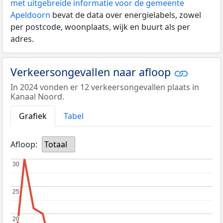
met uitgebreide informatie voor de gemeente
Apeldoorn
bevat de data over energielabels, zowel
per postcode, woonplaats, wijk en buurt als per
adres.
Verkeersongevallen naar afloop
In 2024 vonden er 12 verkeersongevallen plaats in
Kanaal Noord.
Grafiek
Tabel
Afloop:
Totaal
30
30
25
25
20
20