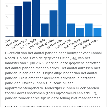
8
8
5
5
3
3
1950 tot 1970
1990 tot 2000
1900 tot 1925
2020 en later
1970 tot 1980
oor 1700
2000 tot 2010
1925 tot 1950
1980 tot 1990
1700 tot 1900
2010 tot 2020
Overzicht van het aantal panden naar bouwjaar voor Kanaal
Noord. Op basis van de gegevens uit de
BAG
van het
Kadaster van 1 juli 2026. Merk op: deze gegevens betreffen
het aantal panden met een adres. Het aantal adressen met
panden in een gebied is bijna altijd hoger dan het aantal
panden. Dit is omdat er meerdere adressen in hetzelfde
pand gehuisvest kunnen zijn, zoals bij een
appartementengebouw. Anderzijds kunnen er ook panden
zonder adres voorkomen (zoals bijvoorbeeld een schuur),
panden zonder adres zijn in deze telling niet meegenomen.