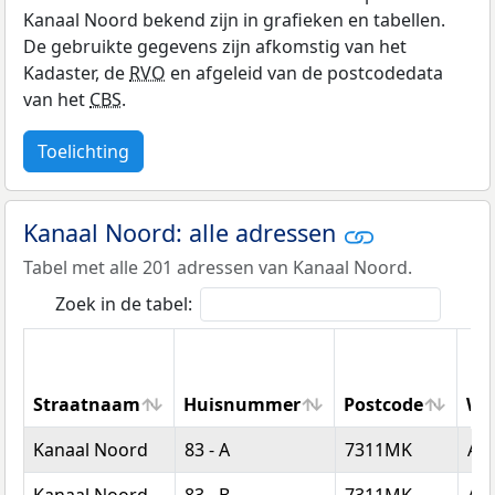
Kanaal Noord bekend zijn in grafieken en tabellen.
De gebruikte gegevens zijn afkomstig van het
Kadaster, de
RVO
en afgeleid van de postcodedata
van het
CBS
.
Toelichting
Kanaal Noord: alle adressen
Tabel met alle 201 adressen van Kanaal Noord.
Zoek in de tabel:
Straatnaam
Huisnummer
Postcode
Wo
Straatnaam
Huisnummer
Postcode
Wo
Kanaal Noord
83 - A
7311MK
Ap
Kanaal Noord
83 - B
7311MK
Ap