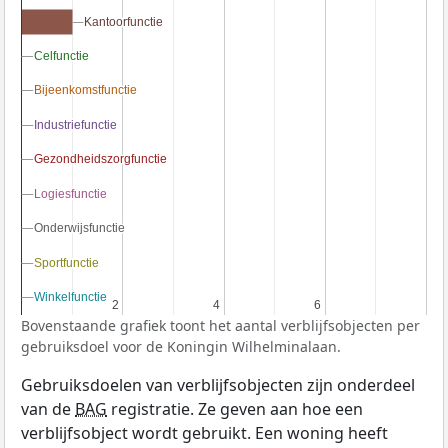
Kantoorfunctie
Kantoorfunctie
Celfunctie
Celfunctie
Bijeenkomstfunctie
Bijeenkomstfunctie
Industriefunctie
Industriefunctie
Gezondheidszorgfunctie
Gezondheidszorgfunctie
Logiesfunctie
Logiesfunctie
Onderwijsfunctie
Onderwijsfunctie
Sportfunctie
Sportfunctie
Winkelfunctie
Winkelfunctie
2
2
4
4
6
6
Bovenstaande grafiek toont het aantal verblijfsobjecten per
gebruiksdoel voor de Koningin Wilhelminalaan.
Gebruiksdoelen van verblijfsobjecten zijn onderdeel
van de
BAG
registratie. Ze geven aan hoe een
verblijfsobject wordt gebruikt. Een woning heeft