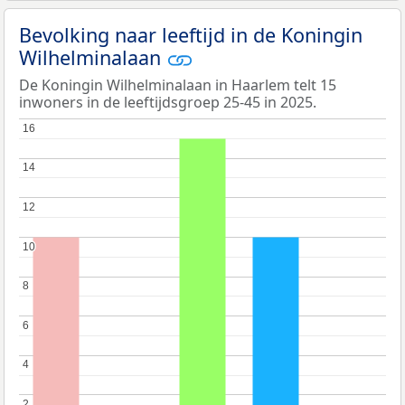
Bevolking naar leeftijd in de Koningin
Wilhelminalaan
De Koningin Wilhelminalaan in Haarlem telt 15
inwoners in de leeftijdsgroep 25-45 in 2025.
16
16
14
14
12
12
10
10
8
8
6
6
4
4
2
2