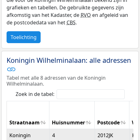
die voor de Koningin Wilhelminalaan bekend zijn in
grafieken en tabellen. De gebruikte gegevens zijn
afkomstig van het Kadaster, de
RVO
en afgeleid van
de postcodedata van het
CBS
.
Toelichting
Koningin Wilhelminalaan: alle adressen
Tabel met alle 8 adressen van de Koningin
Wilhelminalaan.
Zoek in de tabel:
Straatnaam
Huisnummer
Postcode
Wo
Straatnaam
Huisnummer
Postcode
Wo
Koningin
4
2012JK
Ha