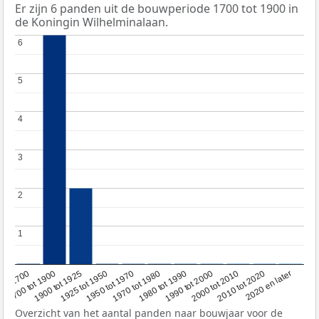
Er zijn 6 panden uit de bouwperiode 1700 tot 1900 in
de Koningin Wilhelminalaan.
6
6
5
5
4
4
3
3
2
2
1
1
1950 tot 1970
1990 tot 2000
1900 tot 1925
2020 en later
1970 tot 1980
oor 1700
2000 tot 2010
1925 tot 1950
1980 tot 1990
1700 tot 1900
2010 tot 2020
Overzicht van het aantal panden naar bouwjaar voor de