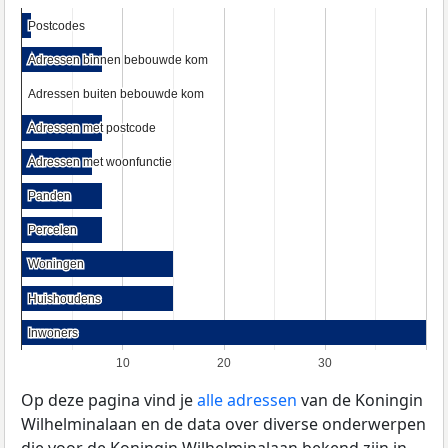
Postcodes
Postcodes
Adressen binnen bebouwde kom
Adressen binnen bebouwde kom
Adressen buiten bebouwde kom
Adressen buiten bebouwde kom
Adressen met postcode
Adressen met postcode
Adressen met woonfunctie
Adressen met woonfunctie
Panden
Panden
Percelen
Percelen
Woningen
Woningen
Huishoudens
Huishoudens
Inwoners
Inwoners
10
20
30
Op deze pagina vind je
alle adressen
van de Koningin
Wilhelminalaan en de data over diverse onderwerpen