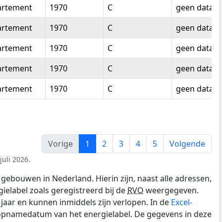
artement
1970
C
geen data
artement
1970
C
geen data
artement
1970
C
geen data
artement
1970
C
geen data
artement
1970
C
geen data
Vorige
1
2
3
4
5
Volgende
juli 2026.
gebouwen in Nederland. Hierin zijn, naast alle adressen,
gielabel zoals geregistreerd bij de
RVO
weergegeven.
0 jaar en kunnen inmiddels zijn verlopen. In de
Excel-
 opnamedatum van het energielabel. De gegevens in deze