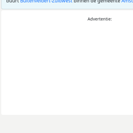
buurt
Buitenveldert-Zuidwest
binnen de gemeente
Ams
Advertentie: