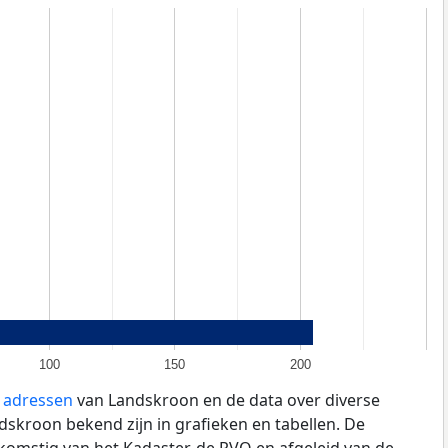
100
150
200
e adressen
van Landskroon en de data over diverse
skroon bekend zijn in grafieken en tabellen. De
fkomstig van het Kadaster, de
RVO
en afgeleid van de