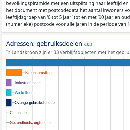
bevolkingspiramide met een uitsplitsing naar leeftijd en
het document met postcodedata het aantal inwoners voo
leeftijdsgroep van ‘0 tot 5 jaar’ tot en met ‘90 jaar en oud
(numerieke) postcode voor alle jaren in de periode van 
Adressen: gebruiksdoelen
In Landskroon zijn er 33 verblijfsobjecten met het gebr
Bijeenkomstfunctie
Bijeenkomstfunctie
Industriefunctie
Industriefunctie
Winkelfunctie
Winkelfunctie
Overige gebruiksfunctie
Overige gebruiksfunctie
Celfunctie
Celfunctie
Gezondheidszorgfunctie
Gezondheidszorgfunctie