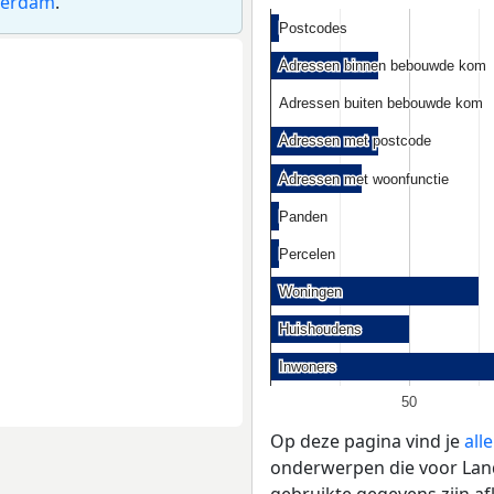
terdam
.
Postcodes
Postcodes
Adressen binnen bebouwde kom
Adressen binnen bebouwde kom
Adressen buiten bebouwde kom
Adressen buiten bebouwde kom
Adressen met postcode
Adressen met postcode
Adressen met woonfunctie
Adressen met woonfunctie
Panden
Panden
Percelen
Percelen
Woningen
Woningen
Huishoudens
Huishoudens
Inwoners
Inwoners
50
Op deze pagina vind je
all
onderwerpen die voor Land
gebruikte gegevens zijn a