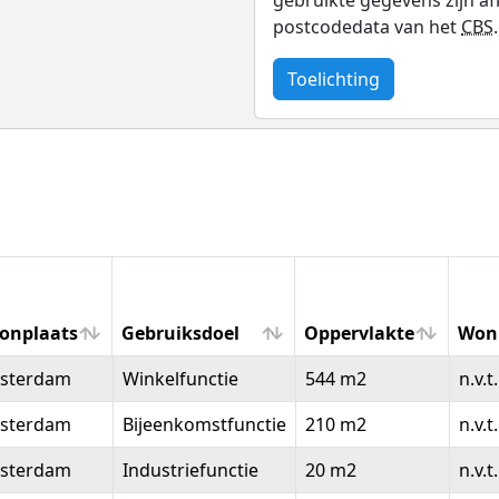
postcodedata van het
CBS
.
Toelichting
onplaats
Gebruiksdoel
Oppervlakte
Won
onplaats
Gebruiksdoel
Oppervlakte
Won
sterdam
Winkelfunctie
544 m2
n.v.t.
sterdam
Bijeenkomstfunctie
210 m2
n.v.t.
sterdam
Industriefunctie
20 m2
n.v.t.