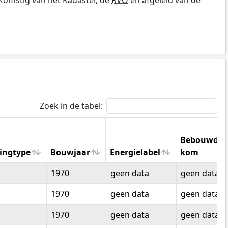
Zoek in de tabel:
Bebouwde
ingtype
Bouwjaar
Energielabel
kom
ingtype
Bouwjaar
Energielabel
Bebouwde
1970
geen data
geen data
kom
1970
geen data
geen data
1970
geen data
geen data