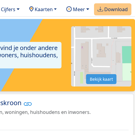
Cijfers
Kaarten
Meer
Download
 vind je onder andere
woners, huishoudens,
Bekijk kaart
ndskroon
en, woningen, huishoudens en inwoners.