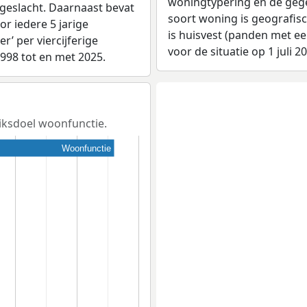
woningtypering en de gegev
 geslacht. Daarnaast bevat
soort woning is geografis
r iedere 5 jarige
is huisvest (panden met e
er’ per viercijferige
voor de situatie op 1 juli 2
1998 tot en met 2025.
uiksdoel woonfunctie.
Woonfunctie