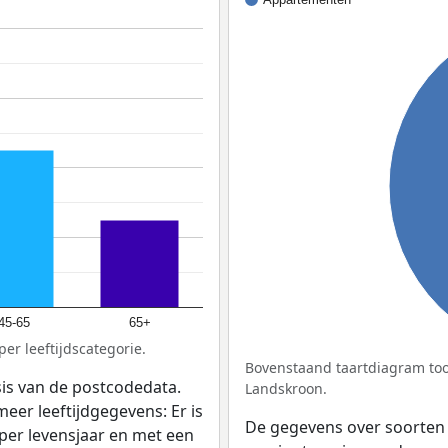
45-65
65+
er leeftijdscategorie.
Bovenstaand taartdiagram too
sis van de postcodedata.
Landskroon.
meer leeftijdgegevens: Er is
De gegevens over soorten
per levensjaar en met een