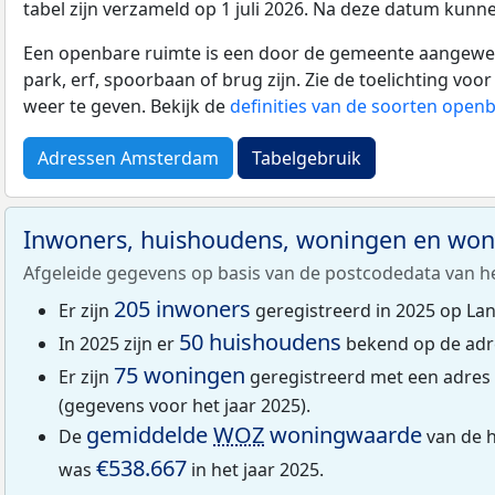
tabel zijn verzameld op 1 juli 2026. Na deze datum kunn
Een openbare ruimte is een door de gemeente aangewezen
park, erf, spoorbaan of brug zijn. Zie de toelichting vo
weer te geven. Bekijk de
definities van de soorten open
Adressen Amsterdam
Tabelgebruik
Inwoners, huishoudens, woningen en wo
Afgeleide gegevens op basis van de postcodedata van h
205 inwoners
Er zijn
geregistreerd in 2025 op La
50 huishoudens
In 2025 zijn er
bekend op de adr
75 woningen
Er zijn
geregistreerd met een adres
(gegevens voor het jaar 2025).
gemiddelde
WOZ
woningwaarde
De
van de 
€538.667
was
in het jaar 2025.