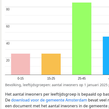
80
80
60
60
40
40
20
20
0-15
15-25
25-45
Bevolking, leeftijdsgroepen: aantal inwoners op 1 januari 2025 p
Het aantal inwoners per leeftijdsgroep is bepaald op ba
De
download voor de gemeente Amsterdam
bevat veel 
een document met het aantal inwoners in de gemeente 