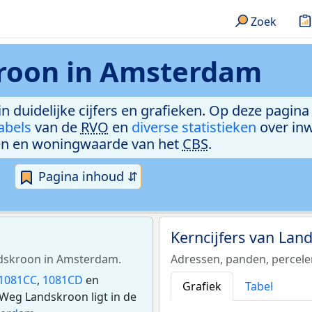
Zoek
roon in Amsterdam
n duidelijke cijfers en grafieken. Op deze pagina
abels
van de
RVO
en
diverse statistieken
over in
n en woningwaarde van het
CBS
.
Pagina inhoud ⇵
Kerncijfers van La
andskroon in Amsterdam.
Adressen, panden, percel
1081CC
,
1081CD
en
Grafiek
Tabel
Weg Landskroon ligt in de