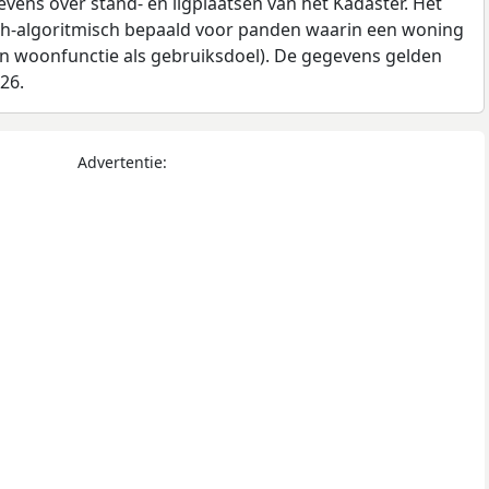
ens over stand- en ligplaatsen van het Kadaster. Het
ch-algoritmisch bepaald voor panden waarin een woning
en woonfunctie als gebruiksdoel). De gegevens gelden
026.
Advertentie: