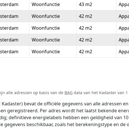
sterdam
Woonfunctie
43 m2
App
sterdam
Woonfunctie
42 m2
App
sterdam
Woonfunctie
42 m2
App
sterdam
Woonfunctie
42 m2
App
sterdam
Woonfunctie
42 m2
App
ijn alle adressen op basis van de
BAG
data van het Kadaster van 1 
adaster) bevat de officiële gegevens van alle adressen en 
tsen geregistreerd. Per adres wordt het laatst bekende ener
ldig; definitieve energielabels hebben een geldigheid van 1
de gegevens beschikbaar, zoals het berekeningstype en de