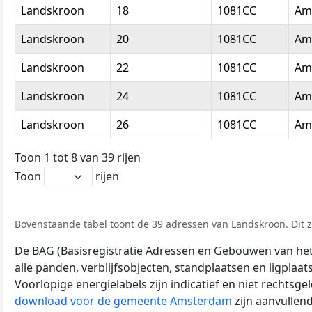
Landskroon
18
1081CC
Am
Landskroon
20
1081CC
Am
Landskroon
22
1081CC
Am
Landskroon
24
1081CC
Am
Landskroon
26
1081CC
Am
Toon 1 tot 8 van 39 rijen
Toon
rijen
Bovenstaande tabel toont de 39 adressen van Landskroon. Dit z
De BAG (Basisregistratie Adressen en Gebouwen van het K
alle panden, verblijfsobjecten, standplaatsen en ligplaa
Voorlopige energielabels zijn indicatief en niet rechtsge
download voor de gemeente Amsterdam
zijn aanvullen