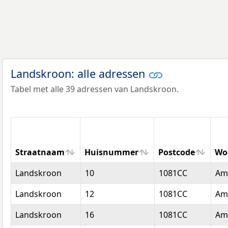
Landskroon: alle adressen
Tabel met alle 39 adressen van Landskroon.
Straatnaam
Huisnummer
Postcode
Wo
Straatnaam
Huisnummer
Postcode
Wo
Landskroon
10
1081CC
Am
Landskroon
12
1081CC
Am
Landskroon
16
1081CC
Am