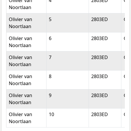
Olivier van
4
2803ED
Go
Noortlaan
Olivier van
5
2803ED
Go
Noortlaan
Olivier van
6
2803ED
Go
Noortlaan
Olivier van
7
2803ED
Go
Noortlaan
Olivier van
8
2803ED
Go
Noortlaan
Olivier van
9
2803ED
Go
Noortlaan
Olivier van
10
2803ED
Go
Noortlaan