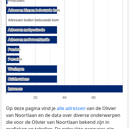
Postcodes
Postcodes
Adressen binnen bebouwde kom
Adressen binnen bebouwde kom
Adressen buiten bebouwde kom
Adressen buiten bebouwde kom
Adressen met postcode
Adressen met postcode
Adressen met woonfunctie
Adressen met woonfunctie
Panden
Panden
Percelen
Percelen
Woningen
Woningen
Huishoudens
Huishoudens
Inwoners
Inwoners
20
40
60
Op deze pagina vind je
alle adressen
van de Olivier
van Noortlaan en de data over diverse onderwerpen
die voor de Olivier van Noortlaan bekend zijn in