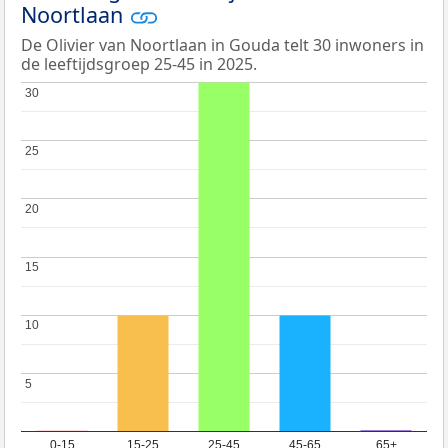
Noortlaan
De Olivier van Noortlaan in Gouda telt 30 inwoners in
de leeftijdsgroep 25-45 in 2025.
30
30
25
25
20
20
15
15
10
10
5
5
0-15
15-25
25-45
45-65
65+