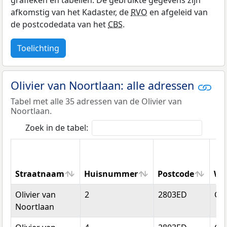
grafieken en tabellen. De gebruikte gegevens zijn
afkomstig van het Kadaster, de
RVO
en afgeleid van
de postcodedata van het
CBS
.
Toelichting
Olivier van Noortlaan: alle adressen
Tabel met alle 35 adressen van de Olivier van
Noortlaan.
Zoek in de tabel:
Straatnaam
Huisnummer
Postcode
Wo
Straatnaam
Huisnummer
Postcode
Wo
Olivier van
2
2803ED
Go
Noortlaan