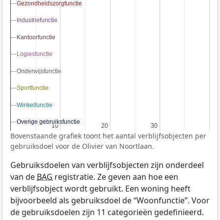
Gezondheidszorgfunctie
Gezondheidszorgfunctie
Industriefunctie
Industriefunctie
Kantoorfunctie
Kantoorfunctie
Logiesfunctie
Logiesfunctie
Onderwijsfunctie
Onderwijsfunctie
Sportfunctie
Sportfunctie
Winkelfunctie
Winkelfunctie
Overige gebruiksfunctie
Overige gebruiksfunctie
10
10
20
20
30
30
Bovenstaande grafiek toont het aantal verblijfsobjecten per
gebruiksdoel voor de Olivier van Noortlaan.
Gebruiksdoelen van verblijfsobjecten zijn onderdeel
van de
BAG
registratie. Ze geven aan hoe een
verblijfsobject wordt gebruikt. Een woning heeft
bijvoorbeeld als gebruiksdoel de “Woonfunctie”. Voor
de gebruiksdoelen zijn 11 categorieën gedefinieerd.