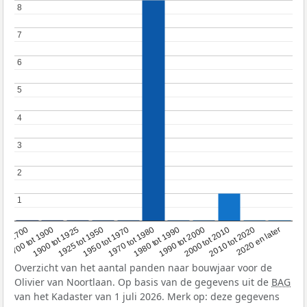
8
8
7
7
6
6
5
5
4
4
3
3
2
2
1
1
1950 tot 1970
1990 tot 2000
1900 tot 1925
2020 en later
1970 tot 1980
oor 1700
2000 tot 2010
1925 tot 1950
1980 tot 1990
1700 tot 1900
2010 tot 2020
Overzicht van het aantal panden naar bouwjaar voor de
Olivier van Noortlaan. Op basis van de gegevens uit de
BAG
van het Kadaster van 1 juli 2026. Merk op: deze gegevens