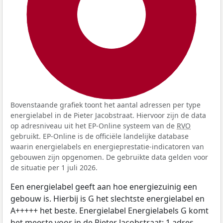
100%
Bovenstaande grafiek toont het aantal adressen per type
energielabel in de Pieter Jacobstraat. Hiervoor zijn de data
op adresniveau uit het EP-Online systeem van de
RVO
gebruikt. EP-Online is de officiële landelijke database
waarin energielabels en energieprestatie-indicatoren van
gebouwen zijn opgenomen. De gebruikte data gelden voor
de situatie per 1 juli 2026.
Een energielabel geeft aan hoe energiezuinig een
gebouw is. Hierbij is G het slechtste energielabel en
A+++++ het beste. Energielabel Energielabels G komt
het meeste voor in de Pieter Jacobstraat: 1 adres