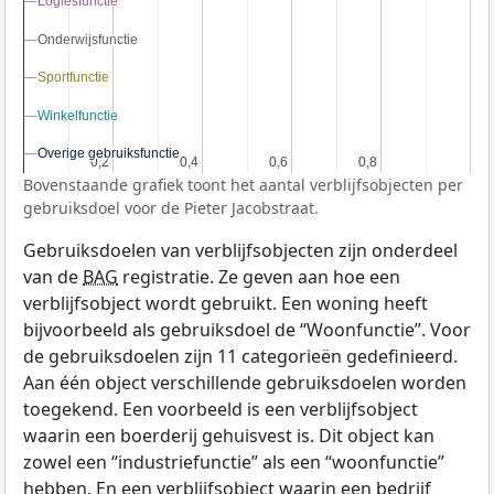
Logiesfunctie
Logiesfunctie
Onderwijsfunctie
Onderwijsfunctie
Sportfunctie
Sportfunctie
Winkelfunctie
Winkelfunctie
Overige gebruiksfunctie
Overige gebruiksfunctie
0,2
0,2
0,4
0,4
0,6
0,6
0,8
0,8
Bovenstaande grafiek toont het aantal verblijfsobjecten per
gebruiksdoel voor de Pieter Jacobstraat.
Gebruiksdoelen van verblijfsobjecten zijn onderdeel
van de
BAG
registratie. Ze geven aan hoe een
verblijfsobject wordt gebruikt. Een woning heeft
bijvoorbeeld als gebruiksdoel de “Woonfunctie”. Voor
de gebruiksdoelen zijn 11 categorieën gedefinieerd.
Aan één object verschillende gebruiksdoelen worden
toegekend. Een voorbeeld is een verblijfsobject
waarin een boerderij gehuisvest is. Dit object kan
zowel een “industriefunctie” als een “woonfunctie”
hebben. En een verblijfsobject waarin een bedrijf