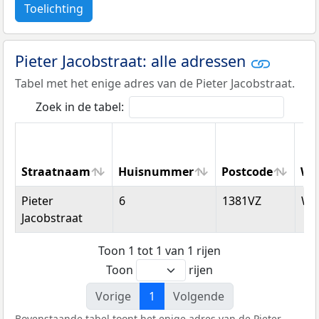
Toelichting
Pieter Jacobstraat: alle adressen
Tabel met het enige adres van de Pieter Jacobstraat.
Zoek in de tabel:
Straatnaam
Huisnummer
Postcode
Wo
Straatnaam
Huisnummer
Postcode
Wo
Pieter
6
1381VZ
We
Jacobstraat
Toon 1 tot 1 van 1 rijen
Toon
rijen
Vorige
1
Volgende
Bovenstaande tabel toont het enige adres van de Pieter