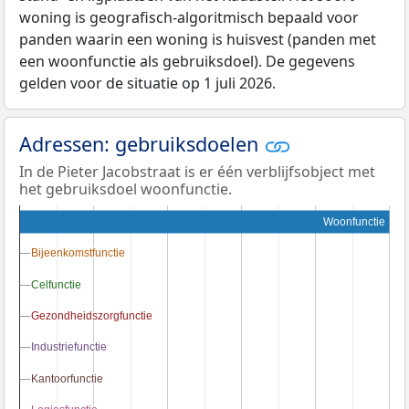
woning is geografisch-algoritmisch bepaald voor
panden waarin een woning is huisvest (panden met
een woonfunctie als gebruiksdoel). De gegevens
gelden voor de situatie op 1 juli 2026.
Adressen: gebruiksdoelen
In de Pieter Jacobstraat is er één verblijfsobject met
het gebruiksdoel woonfunctie.
Woonfunctie
Bijeenkomstfunctie
Bijeenkomstfunctie
Celfunctie
Celfunctie
Gezondheidszorgfunctie
Gezondheidszorgfunctie
Industriefunctie
Industriefunctie
Kantoorfunctie
Kantoorfunctie