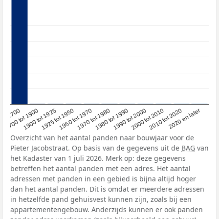
1950 tot 1970
1990 tot 2000
1900 tot 1925
2020 en later
1970 tot 1980
oor 1700
2000 tot 2010
1925 tot 1950
1980 tot 1990
1700 tot 1900
2010 tot 2020
Overzicht van het aantal panden naar bouwjaar voor de
Pieter Jacobstraat. Op basis van de gegevens uit de
BAG
van
het Kadaster van 1 juli 2026. Merk op: deze gegevens
betreffen het aantal panden met een adres. Het aantal
adressen met panden in een gebied is bijna altijd hoger
dan het aantal panden. Dit is omdat er meerdere adressen
in hetzelfde pand gehuisvest kunnen zijn, zoals bij een
appartementengebouw. Anderzijds kunnen er ook panden