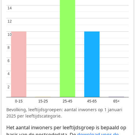
14
14
12
12
10
10
8
8
6
6
4
4
2
2
0-15
15-25
25-45
45-65
65+
Bevolking, leeftijdsgroepen: aantal inwoners op 1 januari
2025 per leeftijdscategorie.
Het aantal inwoners per leeftijdsgroep is bepaald op
basis van de postcodedata. De
download voor de