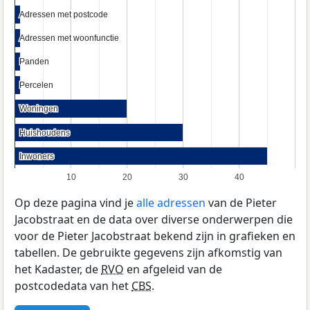
Adressen met postcode
Adressen met postcode
Adressen met woonfunctie
Adressen met woonfunctie
Panden
Panden
Percelen
Percelen
Woningen
Woningen
Huishoudens
Huishoudens
Inwoners
Inwoners
10
20
30
40
Op deze pagina vind je
alle adressen
van de Pieter
Jacobstraat en de data over diverse onderwerpen die
voor de Pieter Jacobstraat bekend zijn in grafieken en
tabellen. De gebruikte gegevens zijn afkomstig van
het Kadaster, de
RVO
en afgeleid van de
postcodedata van het
CBS
.