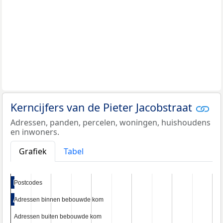
Kerncijfers van de Pieter Jacobstraat
Adressen, panden, percelen, woningen, huishoudens
en inwoners.
Grafiek
Tabel
Postcodes
Postcodes
Adressen binnen bebouwde kom
Adressen binnen bebouwde kom
Adressen buiten bebouwde kom
Adressen buiten bebouwde kom