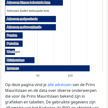
Adressen binnen bebouwde kom
Adressen binnen bebouwde kom
Adressen buiten bebouwde kom
Adressen buiten bebouwde kom
Adressen met postcode
Adressen met postcode
Adressen met woonfunctie
Adressen met woonfunctie
Panden
Panden
Percelen
Percelen
Woningen
Woningen
Huishoudens
Huishoudens
Inwoners
Inwoners
50
100
Op deze pagina vind je
alle adressen
van de Prins
Mauritslaan en de data over diverse onderwerpen
die voor de Prins Mauritslaan bekend zijn in
grafieken en tabellen. De gebruikte gegevens zijn
afkomstig van het Kadaster, de
RVO
en afgeleid van