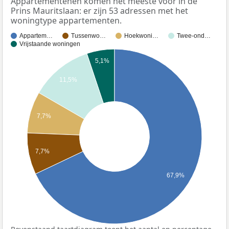
Appartementenen komen het meeste voor in de
Prins Mauritslaan: er zijn 53 adressen met het
woningtype appartementen.
Appartem…
Tussenwo…
Hoekwoni…
Twee-ond…
Vrijstaande woningen
5,1%
11,5%
7,7%
7,7%
67,9%