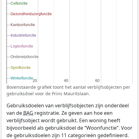
Celfunctie
Celfunctie
Gezondheidszorgfunctie
Gezondheidszorgfunctie
Kantoorfunctie
Kantoorfunctie
Industriefunctie
Industriefunctie
Logiesfunctie
Logiesfunctie
Onderwijsfunctie
Onderwijsfunctie
Sportfunctie
Sportfunctie
Winkelfunctie
Winkelfunctie
20
20
40
40
60
60
Bovenstaande grafiek toont het aantal verblijfsobjecten per
gebruiksdoel voor de Prins Mauritslaan.
Gebruiksdoelen van verblijfsobjecten zijn onderdeel
van de
BAG
registratie. Ze geven aan hoe een
verblijfsobject wordt gebruikt. Een woning heeft
bijvoorbeeld als gebruiksdoel de “Woonfunctie”. Voor
de gebruiksdoelen zijn 11 categorieën gedefinieerd.