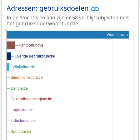
Adressen: gebruiksdoelen
In de Slochterenlaan zijn er 58 verblijfsobjecten met
het gebruiksdoel woonfunctie.
Woonfunctie
Kantoorfunctie
Kantoorfunctie
Overige gebruiksfunctie
Overige gebruiksfunctie
Winkelfunctie
Winkelfunctie
Bijeenkomstfunctie
Bijeenkomstfunctie
Celfunctie
Celfunctie
Gezondheidszorgfunctie
Gezondheidszorgfunctie
Logiesfunctie
Logiesfunctie
Industriefunctie
Industriefunctie
Sportfunctie
Sportfunctie