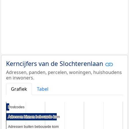
Kerncijfers van de Slochterenlaan
Adressen, panden, percelen, woningen, huishoudens
en inwoners.
Grafiek
Tabel
Postcodes
Postcodes
Adressen binnen bebouwde kom
Adressen binnen bebouwde kom
Adressen buiten bebouwde kom
Adressen buiten bebouwde kom