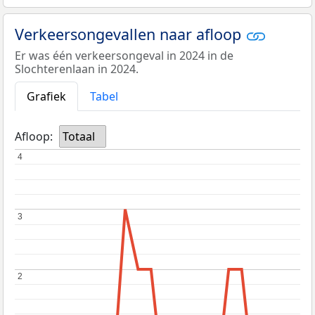
Verkeersongevallen naar afloop
Er was één verkeersongeval in 2024 in de
Slochterenlaan in 2024.
Grafiek
Tabel
Afloop:
Totaal
4
4
3
3
2
2