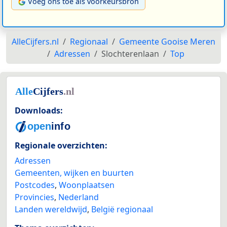
Voeg ons toe als voorkeursbron
AlleCijfers.nl
Regionaal
Gemeente Gooise Meren
Adressen
Slochterenlaan
Top
Downloads:
Regionale overzichten:
Adressen
Gemeenten, wijken en buurten
Postcodes
,
Woonplaatsen
Provincies
,
Nederland
Landen wereldwijd
,
België regionaal