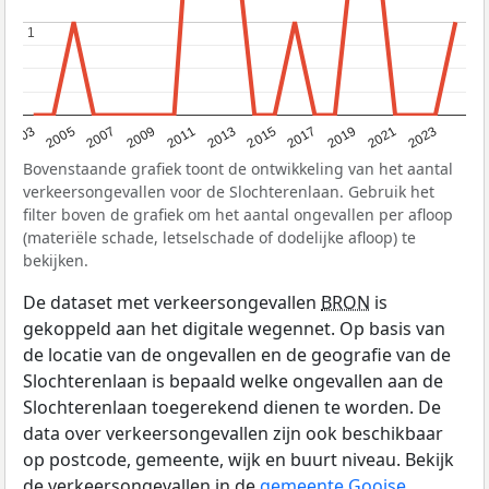
1
1
2017
2023
2007
2013
2019
2003
2009
2015
2021
2005
2011
Bovenstaande grafiek toont de ontwikkeling van het aantal
verkeersongevallen voor de Slochterenlaan. Gebruik het
filter boven de grafiek om het aantal ongevallen per afloop
(materiële schade, letselschade of dodelijke afloop) te
bekijken.
De dataset met verkeersongevallen
BRON
is
gekoppeld aan het digitale wegennet. Op basis van
de locatie van de ongevallen en de geografie van de
Slochterenlaan is bepaald welke ongevallen aan de
Slochterenlaan toegerekend dienen te worden. De
data over verkeersongevallen zijn ook beschikbaar
op postcode, gemeente, wijk en buurt niveau. Bekijk
de verkeersongevallen in de
gemeente Gooise