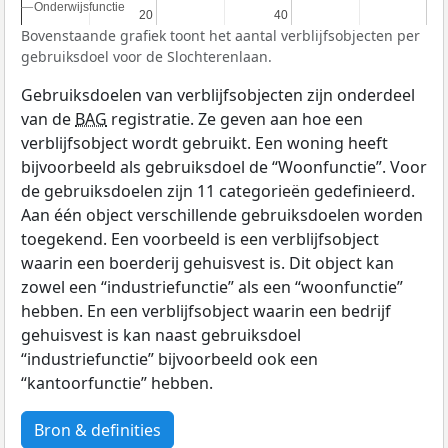
Onderwijsfunctie
Onderwijsfunctie
20
20
40
40
Bovenstaande grafiek toont het aantal verblijfsobjecten per
gebruiksdoel voor de Slochterenlaan.
Gebruiksdoelen van verblijfsobjecten zijn onderdeel
van de
BAG
registratie. Ze geven aan hoe een
verblijfsobject wordt gebruikt. Een woning heeft
bijvoorbeeld als gebruiksdoel de “Woonfunctie”. Voor
de gebruiksdoelen zijn 11 categorieën gedefinieerd.
Aan één object verschillende gebruiksdoelen worden
toegekend. Een voorbeeld is een verblijfsobject
waarin een boerderij gehuisvest is. Dit object kan
zowel een “industriefunctie” als een “woonfunctie”
hebben. En een verblijfsobject waarin een bedrijf
gehuisvest is kan naast gebruiksdoel
“industriefunctie” bijvoorbeeld ook een
“kantoorfunctie” hebben.
Bron & definities