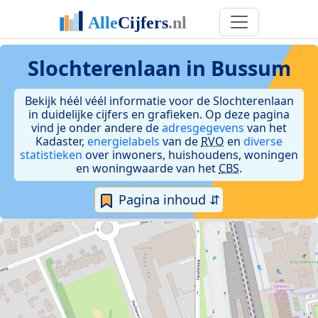
Slochterenlaan in Bussum
Bekijk héél véél informatie voor de Slochterenlaan
in duidelijke cijfers en grafieken. Op deze pagina
vind je onder andere de
adresgegevens
van het
Kadaster,
energielabels
van de
RVO
en
diverse
statistieken
over inwoners, huishoudens, woningen
en woningwaarde van het
CBS
.
Pagina inhoud ⇵