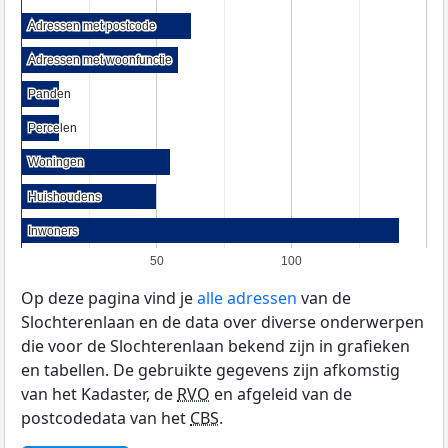
Adressen met postcode
Adressen met postcode
Adressen met woonfunctie
Adressen met woonfunctie
Panden
Panden
Percelen
Percelen
Woningen
Woningen
Huishoudens
Huishoudens
Inwoners
Inwoners
50
100
Op deze pagina vind je
alle adressen
van de
Slochterenlaan en de data over diverse onderwerpen
die voor de Slochterenlaan bekend zijn in grafieken
en tabellen. De gebruikte gegevens zijn afkomstig
van het Kadaster, de
RVO
en afgeleid van de
postcodedata van het
CBS
.