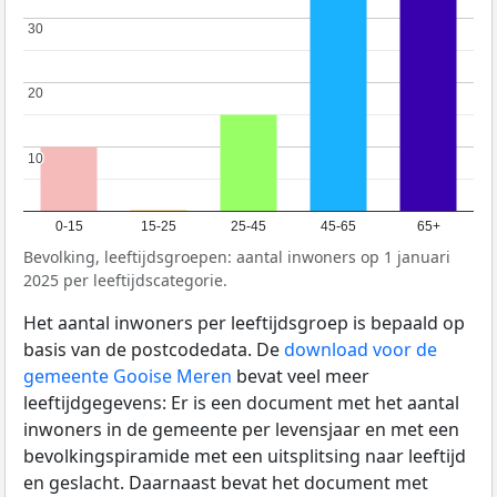
30
30
20
20
10
10
0-15
15-25
25-45
45-65
65+
Bevolking, leeftijdsgroepen: aantal inwoners op 1 januari
2025 per leeftijdscategorie.
Het aantal inwoners per leeftijdsgroep is bepaald op
basis van de postcodedata. De
download voor de
gemeente Gooise Meren
bevat veel meer
leeftijdgegevens: Er is een document met het aantal
inwoners in de gemeente per levensjaar en met een
bevolkingspiramide met een uitsplitsing naar leeftijd
en geslacht. Daarnaast bevat het document met