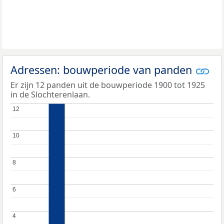
Adressen: bouwperiode van panden
Er zijn 12 panden uit de bouwperiode 1900 tot 1925
in de Slochterenlaan.
12
12
10
10
8
8
6
6
4
4