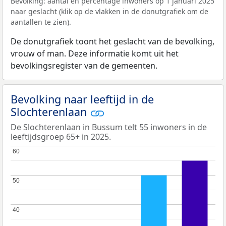
Bevolking: aantal en percentage inwoners op 1 januari 2025
naar geslacht (klik op de vlakken in de donutgrafiek om de
aantallen te zien).
De donutgrafiek toont het geslacht van de bevolking,
vrouw of man. Deze informatie komt uit het
bevolkingsregister van de gemeenten.
Bevolking naar leeftijd in de
Slochterenlaan
De Slochterenlaan in Bussum telt 55 inwoners in de
leeftijdsgroep 65+ in 2025.
60
60
50
50
40
40