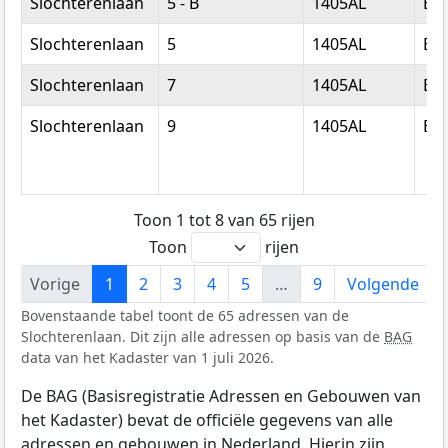
Slochterenlaan
5 - B
1405AL
Bu
Slochterenlaan
5
1405AL
Bu
Slochterenlaan
7
1405AL
Bu
Slochterenlaan
9
1405AL
Bu
Toon 1 tot 8 van 65 rijen
Toon
rijen
Vorige
1
2
3
4
5
…
9
Volgende
Bovenstaande tabel toont de 65 adressen van de
Slochterenlaan. Dit zijn alle adressen op basis van de
BAG
data van het Kadaster van 1 juli 2026.
De BAG (Basisregistratie Adressen en Gebouwen van
het Kadaster) bevat de officiële gegevens van alle
adressen en gebouwen in Nederland. Hierin zijn,