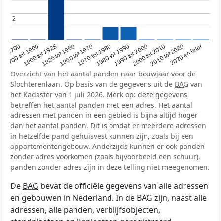
2
2
1950 tot 1970
1990 tot 2000
1900 tot 1925
2020 en later
1970 tot 1980
oor 1700
2000 tot 2010
1925 tot 1950
1980 tot 1990
1700 tot 1900
2010 tot 2020
Overzicht van het aantal panden naar bouwjaar voor de
Slochterenlaan. Op basis van de gegevens uit de
BAG
van
het Kadaster van 1 juli 2026. Merk op: deze gegevens
betreffen het aantal panden met een adres. Het aantal
adressen met panden in een gebied is bijna altijd hoger
dan het aantal panden. Dit is omdat er meerdere adressen
in hetzelfde pand gehuisvest kunnen zijn, zoals bij een
appartementengebouw. Anderzijds kunnen er ook panden
zonder adres voorkomen (zoals bijvoorbeeld een schuur),
panden zonder adres zijn in deze telling niet meegenomen.
De
BAG
bevat de officiële gegevens van alle adressen
en gebouwen in Nederland. In de BAG zijn, naast alle
adressen, alle panden, verblijfsobjecten,