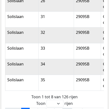
Solislaan
26
2909SB
Cap
den
Solislaan
31
2909SB
Cap
den
Solislaan
32
2909SB
Cap
den
Solislaan
33
2909SB
Cap
den
Solislaan
34
2909SB
Cap
den
Solislaan
35
2909SB
Cap
den
Toon 1 tot 8 van 126 rijen
Toon
rijen