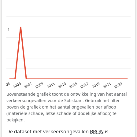
1
1
2017
2023
2007
2013
2019
2003
2009
2015
2021
2005
2011
Bovenstaande grafiek toont de ontwikkeling van het aantal
verkeersongevallen voor de Solislaan. Gebruik het filter
boven de grafiek om het aantal ongevallen per afloop
(materiële schade, letselschade of dodelijke afloop) te
bekijken.
De dataset met verkeersongevallen
BRON
is