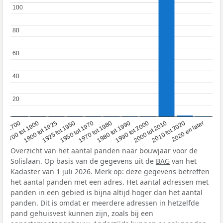
100
100
80
80
60
60
40
40
20
20
1950 tot 1970
1990 tot 2000
1900 tot 1925
2020 en later
1970 tot 1980
oor 1700
2000 tot 2010
1925 tot 1950
1980 tot 1990
1700 tot 1900
2010 tot 2020
Overzicht van het aantal panden naar bouwjaar voor de
Solislaan. Op basis van de gegevens uit de
BAG
van het
Kadaster van 1 juli 2026. Merk op: deze gegevens betreffen
het aantal panden met een adres. Het aantal adressen met
panden in een gebied is bijna altijd hoger dan het aantal
panden. Dit is omdat er meerdere adressen in hetzelfde
pand gehuisvest kunnen zijn, zoals bij een