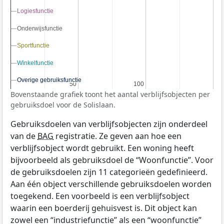
Logiesfunctie
Logiesfunctie
Onderwijsfunctie
Onderwijsfunctie
Sportfunctie
Sportfunctie
Winkelfunctie
Winkelfunctie
Overige gebruiksfunctie
Overige gebruiksfunctie
50
50
100
100
Bovenstaande grafiek toont het aantal verblijfsobjecten per
gebruiksdoel voor de Solislaan.
Gebruiksdoelen van verblijfsobjecten zijn onderdeel
van de
BAG
registratie. Ze geven aan hoe een
verblijfsobject wordt gebruikt. Een woning heeft
bijvoorbeeld als gebruiksdoel de “Woonfunctie”. Voor
de gebruiksdoelen zijn 11 categorieën gedefinieerd.
Aan één object verschillende gebruiksdoelen worden
toegekend. Een voorbeeld is een verblijfsobject
waarin een boerderij gehuisvest is. Dit object kan
zowel een “industriefunctie” als een “woonfunctie”