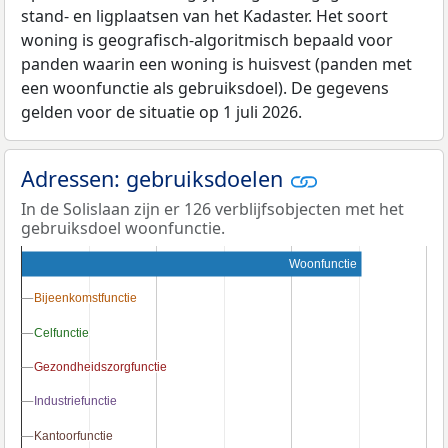
stand- en ligplaatsen van het Kadaster. Het soort
woning is geografisch-algoritmisch bepaald voor
panden waarin een woning is huisvest (panden met
een woonfunctie als gebruiksdoel). De gegevens
gelden voor de situatie op 1 juli 2026.
Adressen: gebruiksdoelen
In de Solislaan zijn er 126 verblijfsobjecten met het
gebruiksdoel woonfunctie.
Woonfunctie
Bijeenkomstfunctie
Bijeenkomstfunctie
Celfunctie
Celfunctie
Gezondheidszorgfunctie
Gezondheidszorgfunctie
Industriefunctie
Industriefunctie
Kantoorfunctie
Kantoorfunctie