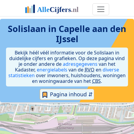
Solislaan in Capelle aan den
IJssel
Bekijk héél véél informatie voor de Solislaan in
duidelijke cijfers en grafieken. Op deze pagina vind
je onder andere de
adresgegevens
van het
Kadaster,
energielabels
van de
RVO
en
diverse
statistieken
over inwoners, huishoudens, woningen
en woningwaarde van het
CBS
.
Pagina inhoud ⇵