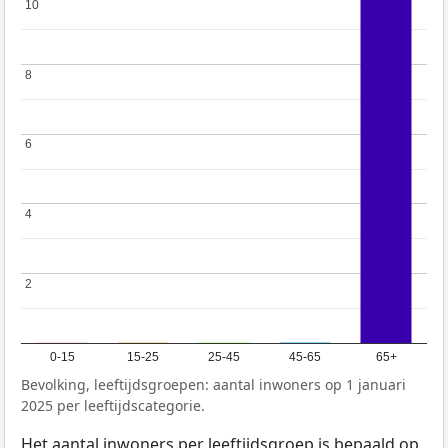
10
10
8
8
6
6
4
4
2
2
0-15
15-25
25-45
45-65
65+
Bevolking, leeftijdsgroepen: aantal inwoners op 1 januari
2025 per leeftijdscategorie.
Het aantal inwoners per leeftijdsgroep is bepaald op