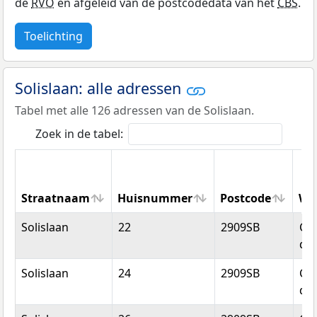
de
RVO
en afgeleid van de postcodedata van het
CBS
.
Toelichting
Solislaan: alle adressen
Tabel met alle 126 adressen van de Solislaan.
Zoek in de tabel:
Straatnaam
Huisnummer
Postcode
Wo
Straatnaam
Huisnummer
Postcode
Wo
Solislaan
22
2909SB
Cap
den
Solislaan
24
2909SB
Cap
den