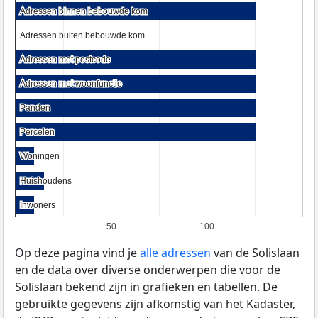
Adressen binnen bebouwde kom
Adressen binnen bebouwde kom
Adressen buiten bebouwde kom
Adressen buiten bebouwde kom
Adressen met postcode
Adressen met postcode
Adressen met woonfunctie
Adressen met woonfunctie
Panden
Panden
Percelen
Percelen
Woningen
Woningen
Huishoudens
Huishoudens
Inwoners
Inwoners
50
100
Op deze pagina vind je
alle adressen
van de Solislaan
en de data over diverse onderwerpen die voor de
Solislaan bekend zijn in grafieken en tabellen. De
gebruikte gegevens zijn afkomstig van het Kadaster,