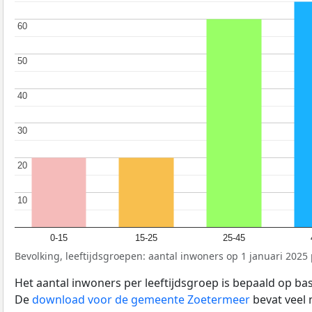
60
60
50
50
40
40
30
30
20
20
10
10
0-15
15-25
25-45
Bevolking, leeftijdsgroepen: aantal inwoners op 1 januari 2025 p
Het aantal inwoners per leeftijdsgroep is bepaald op ba
De
download voor de gemeente Zoetermeer
bevat veel 