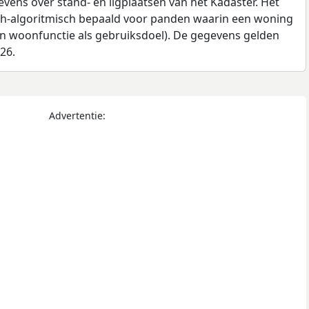
ens over stand- en ligplaatsen van het Kadaster. Het
ch-algoritmisch bepaald voor panden waarin een woning
en woonfunctie als gebruiksdoel). De gegevens gelden
026.
Advertentie: