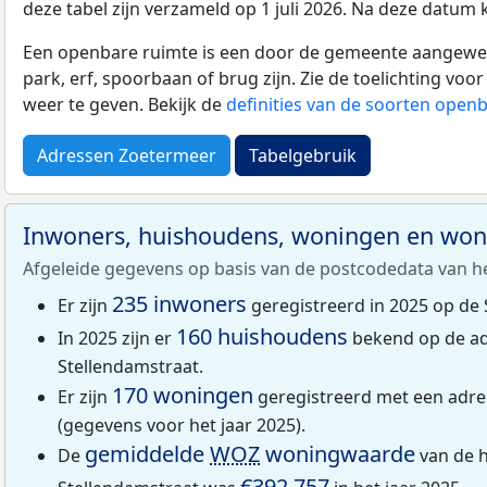
deze tabel zijn verzameld op 1 juli 2026. Na deze datum
Een openbare ruimte is een door de gemeente aangewezen
park, erf, spoorbaan of brug zijn. Zie de toelichting vo
weer te geven. Bekijk de
definities van de soorten open
Adressen Zoetermeer
Tabelgebruik
Inwoners, huishoudens, woningen en wo
Afgeleide gegevens op basis van de postcodedata van h
235 inwoners
Er zijn
geregistreerd in 2025 op de 
160 huishoudens
In 2025 zijn er
bekend op de ad
Stellendamstraat.
170 woningen
Er zijn
geregistreerd met een adre
(gegevens voor het jaar 2025).
gemiddelde
WOZ
woningwaarde
De
van de h
€392.757