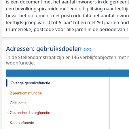
is een document met het aantal inwoners in de gemeent
een bevolkingspiramide met een uitsplitsing naar leeftij
bevat het document met postcodedata het aantal inwone
leeftijdsgroep van ‘0 tot 5 jaar’ tot en met ‘90 jaar en oud
(numerieke) postcode voor alle jaren in de periode van 
Adressen: gebruiksdoelen
In de Stellendamstraat zijn er 146 verblijfsobjecten met
woonfunctie.
Overige gebruiksfunctie
Overige gebruiksfunctie
Bijeenkomstfunctie
Bijeenkomstfunctie
Celfunctie
Celfunctie
Gezondheidszorgfunctie
Gezondheidszorgfunctie
Kantoorfunctie
Kantoorfunctie