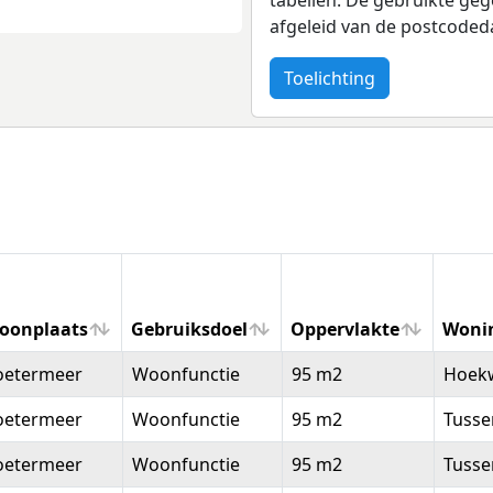
afgeleid van de postcoded
Toelichting
oonplaats
Gebruiksdoel
Oppervlakte
Woni
oonplaats
Gebruiksdoel
Oppervlakte
Woni
oetermeer
Woonfunctie
95 m2
Hoek
oetermeer
Woonfunctie
95 m2
Tuss
oetermeer
Woonfunctie
95 m2
Tuss