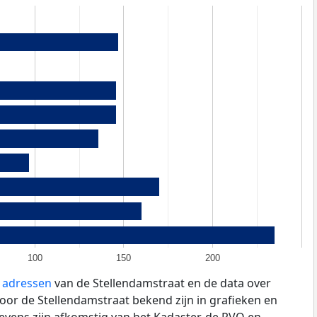
100
150
200
e adressen
van de Stellendamstraat en de data over
oor de Stellendamstraat bekend zijn in grafieken en
evens zijn afkomstig van het Kadaster, de
RVO
en