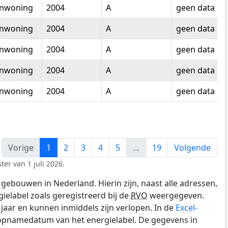
enwoning
2004
A
geen data
enwoning
2004
A
geen data
enwoning
2004
A
geen data
enwoning
2004
A
geen data
enwoning
2004
A
geen data
Vorige
1
2
3
4
5
…
19
Volgende
er van 1 juli 2026.
gebouwen in Nederland. Hierin zijn, naast alle adressen,
gielabel zoals geregistreerd bij de
RVO
weergegeven.
0 jaar en kunnen inmiddels zijn verlopen. In de
Excel-
 opnamedatum van het energielabel. De gegevens in