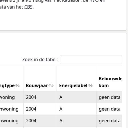
ata van het
CBS
.
Zoek in de tabel:
Bebouwde
ngtype
Bouwjaar
Energielabel
kom
ngtype
Bouwjaar
Energielabel
Bebouwde
woning
2004
A
geen data
kom
enwoning
2004
A
geen data
enwoning
2004
A
geen data