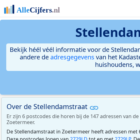
Stellenda
Bekijk héél véél informatie voor de Stellendam
andere de
adresgegevens
van het Kadast
huishoudens, 
Over de Stellendamstraat
Er zijn 6 postcodes die horen bij de 147 adressen van de
Zoetermeer.
De Stellendamstraat in Zoetermeer heeft adressen met 6
Deze postcodes lopen van
2729LD
tot en met
2729LP
. D