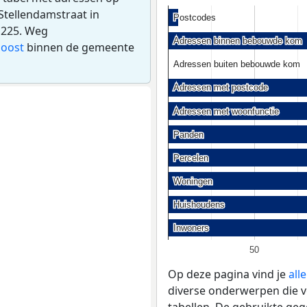
Stellendamstraat in
Postcodes
Postcodes
 225. Weg
Adressen binnen bebouwde kom
Adressen binnen bebouwde kom
doost
binnen de gemeente
Adressen buiten bebouwde kom
Adressen buiten bebouwde kom
Adressen met postcode
Adressen met postcode
Adressen met woonfunctie
Adressen met woonfunctie
Panden
Panden
Percelen
Percelen
Woningen
Woningen
Huishoudens
Huishoudens
Inwoners
Inwoners
50
Op deze pagina vind je
all
diverse onderwerpen die v
tabellen. De gebruikte geg