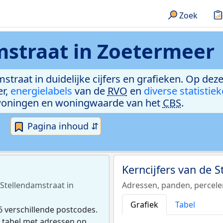
Zoek
mstraat in Zoetermeer
straat in duidelijke cijfers en grafieken. Op dez
er,
energielabels
van de
RVO
en
diverse statistie
woningen en woningwaarde van het
CBS
.
Pagina inhoud ⇵
Kerncijfers van de 
 Stellendamstraat in
Adressen, panden, percel
Grafiek
Tabel
 verschillende postcodes.
e tabel met adressen op