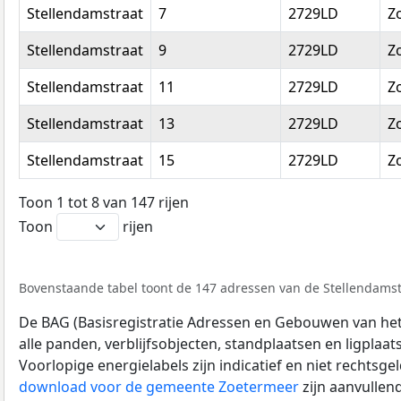
Stellendamstraat
7
2729LD
Z
Stellendamstraat
9
2729LD
Z
Stellendamstraat
11
2729LD
Z
Stellendamstraat
13
2729LD
Z
Stellendamstraat
15
2729LD
Z
Toon 1 tot 8 van 147 rijen
Toon
rijen
Bovenstaande tabel toont de 147 adressen van de Stellendamstr
De BAG (Basisregistratie Adressen en Gebouwen van het K
alle panden, verblijfsobjecten, standplaatsen en ligplaa
Voorlopige energielabels zijn indicatief en niet rechtsge
download voor de gemeente Zoetermeer
zijn aanvullen