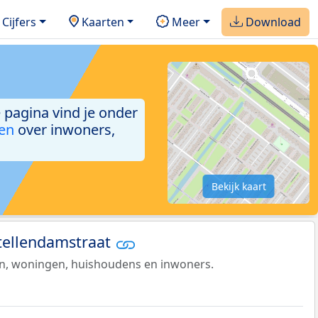
Cijfers
Kaarten
Meer
Download
e pagina vind je onder
ken
over inwoners,
Bekijk kaart
Stellendamstraat
en, woningen, huishoudens en inwoners.