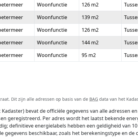
oetermeer
Woonfunctie
126 m2
Tuss
oetermeer
Woonfunctie
139 m2
Tuss
oetermeer
Woonfunctie
126 m2
Tuss
oetermeer
Woonfunctie
144 m2
Tuss
oetermeer
Woonfunctie
95 m2
Tuss
aat. Dit zijn alle adressen op basis van de
BAG
data van het Kadast
adaster) bevat de officiële gegevens van alle adressen en 
tsen geregistreerd. Per adres wordt het laatst bekende ener
ldig; definitieve energielabels hebben een geldigheid van 1
de gegevens beschikbaar, zoals het berekeningstype en de