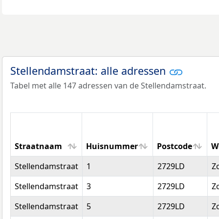
Stellendamstraat: alle adressen
Tabel met alle 147 adressen van de Stellendamstraat.
Straatnaam
Huisnummer
Postcode
W
Straatnaam
Huisnummer
Postcode
W
Stellendamstraat
1
2729LD
Z
Stellendamstraat
3
2729LD
Z
Stellendamstraat
5
2729LD
Z