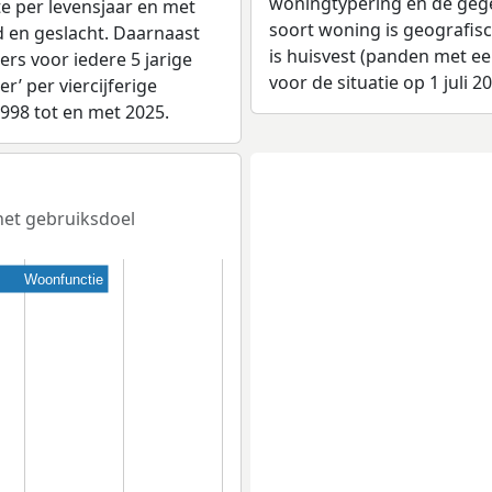
woningtypering en de gegev
e per levensjaar en met
soort woning is geografis
d en geslacht. Daarnaast
is huisvest (panden met e
rs voor iedere 5 jarige
voor de situatie op 1 juli 2
er’ per viercijferige
1998 tot en met 2025.
 het gebruiksdoel
Woonfunctie