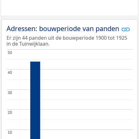
Adressen: bouwperiode van panden
Er zijn 44 panden uit de bouwperiode 1900 tot 1925
in de Tuinwijklaan.
50
50
40
40
30
30
20
20
10
10