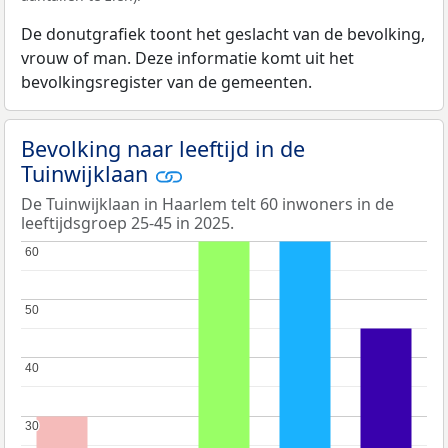
De donutgrafiek toont het geslacht van de bevolking,
vrouw of man. Deze informatie komt uit het
bevolkingsregister van de gemeenten.
Bevolking naar leeftijd in de
Tuinwijklaan
De Tuinwijklaan in Haarlem telt 60 inwoners in de
leeftijdsgroep 25-45 in 2025.
60
60
50
50
40
40
30
30