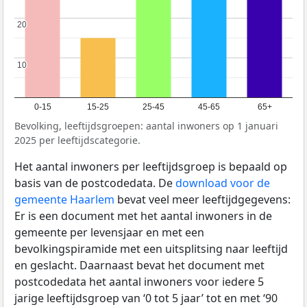
20
20
10
10
0-15
15-25
25-45
45-65
65+
Bevolking, leeftijdsgroepen: aantal inwoners op 1 januari
2025 per leeftijdscategorie.
Het aantal inwoners per leeftijdsgroep is bepaald op
basis van de postcodedata. De
download voor de
gemeente Haarlem
bevat veel meer leeftijdgegevens:
Er is een document met het aantal inwoners in de
gemeente per levensjaar en met een
bevolkingspiramide met een uitsplitsing naar leeftijd
en geslacht. Daarnaast bevat het document met
postcodedata het aantal inwoners voor iedere 5
jarige leeftijdsgroep van ‘0 tot 5 jaar’ tot en met ‘90