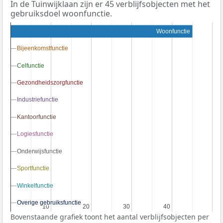
In de Tuinwijklaan zijn er 45 verblijfsobjecten met het
gebruiksdoel woonfunctie.
Woonfunctie
Bijeenkomstfunctie
Bijeenkomstfunctie
Celfunctie
Celfunctie
Gezondheidszorgfunctie
Gezondheidszorgfunctie
Industriefunctie
Industriefunctie
Kantoorfunctie
Kantoorfunctie
Logiesfunctie
Logiesfunctie
Onderwijsfunctie
Onderwijsfunctie
Sportfunctie
Sportfunctie
Winkelfunctie
Winkelfunctie
Overige gebruiksfunctie
Overige gebruiksfunctie
10
10
20
20
30
30
40
40
Bovenstaande grafiek toont het aantal verblijfsobjecten per