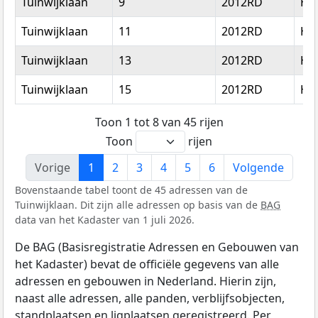
Tuinwijklaan
9
2012RD
Ha
Tuinwijklaan
11
2012RD
Ha
Tuinwijklaan
13
2012RD
Ha
Tuinwijklaan
15
2012RD
Ha
Toon 1 tot 8 van 45 rijen
Toon
rijen
Vorige
1
2
3
4
5
6
Volgende
Bovenstaande tabel toont de 45 adressen van de
Tuinwijklaan. Dit zijn alle adressen op basis van de
BAG
data van het Kadaster van 1 juli 2026.
De BAG (Basisregistratie Adressen en Gebouwen van
het Kadaster) bevat de officiële gegevens van alle
adressen en gebouwen in Nederland. Hierin zijn,
naast alle adressen, alle panden, verblijfsobjecten,
standplaatsen en ligplaatsen geregistreerd. Per