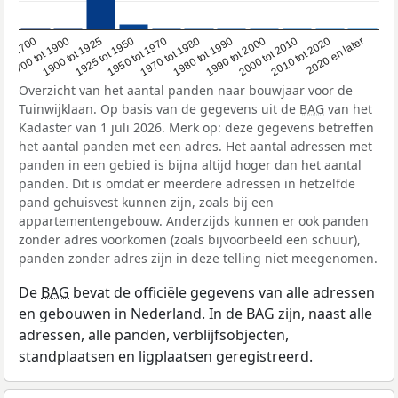
1950 tot 1970
1990 tot 2000
1900 tot 1925
2020 en later
1970 tot 1980
oor 1700
2000 tot 2010
1925 tot 1950
1980 tot 1990
1700 tot 1900
2010 tot 2020
Overzicht van het aantal panden naar bouwjaar voor de
Tuinwijklaan. Op basis van de gegevens uit de
BAG
van het
Kadaster van 1 juli 2026. Merk op: deze gegevens betreffen
het aantal panden met een adres. Het aantal adressen met
panden in een gebied is bijna altijd hoger dan het aantal
panden. Dit is omdat er meerdere adressen in hetzelfde
pand gehuisvest kunnen zijn, zoals bij een
appartementengebouw. Anderzijds kunnen er ook panden
zonder adres voorkomen (zoals bijvoorbeeld een schuur),
panden zonder adres zijn in deze telling niet meegenomen.
De
BAG
bevat de officiële gegevens van alle adressen
en gebouwen in Nederland. In de BAG zijn, naast alle
adressen, alle panden, verblijfsobjecten,
standplaatsen en ligplaatsen geregistreerd.