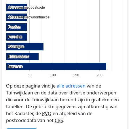
Adressen met postcode
Adressen met postcode
Adressen met woonfunctie
Adressen met woonfunctie
Panden
Panden
Percelen
Percelen
Woningen
Woningen
Huishoudens
Huishoudens
Inwoners
Inwoners
50
100
150
200
Op deze pagina vind je
alle adressen
van de
Tuinwijklaan en de data over diverse onderwerpen
die voor de Tuinwijklaan bekend zijn in grafieken en
tabellen. De gebruikte gegevens zijn afkomstig van
het Kadaster, de
RVO
en afgeleid van de
postcodedata van het
CBS
.