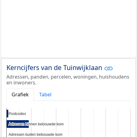
Kerncijfers van de Tuinwijklaan
Adressen, panden, percelen, woningen, huishoudens
en inwoners.
Grafiek
Tabel
Postcodes
Postcodes
Adressen binnen bebouwde kom
Adressen binnen bebouwde kom
Adressen buiten bebouwde kom
Adressen buiten bebouwde kom