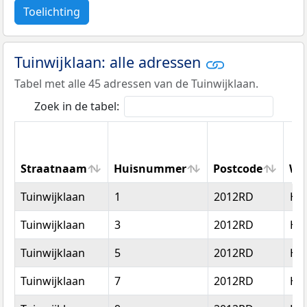
Toelichting
Tuinwijklaan: alle adressen
Tabel met alle 45 adressen van de Tuinwijklaan.
Zoek in de tabel:
Straatnaam
Huisnummer
Postcode
Wo
Straatnaam
Huisnummer
Postcode
Wo
Tuinwijklaan
1
2012RD
Ha
Tuinwijklaan
3
2012RD
Ha
Tuinwijklaan
5
2012RD
Ha
Tuinwijklaan
7
2012RD
Ha