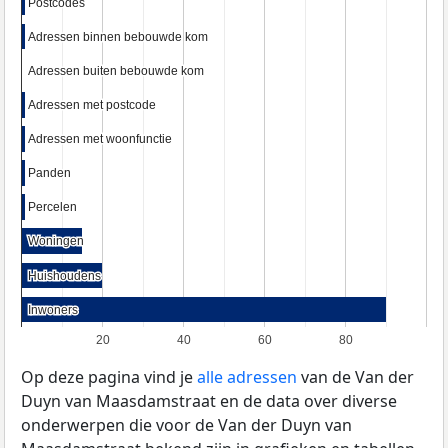
Postcodes
Postcodes
Adressen binnen bebouwde kom
Adressen binnen bebouwde kom
Adressen buiten bebouwde kom
Adressen buiten bebouwde kom
Adressen met postcode
Adressen met postcode
Adressen met woonfunctie
Adressen met woonfunctie
Panden
Panden
Percelen
Percelen
Woningen
Woningen
Huishoudens
Huishoudens
Inwoners
Inwoners
20
40
60
80
Op deze pagina vind je
alle adressen
van de Van der
Duyn van Maasdamstraat en de data over diverse
onderwerpen die voor de Van der Duyn van