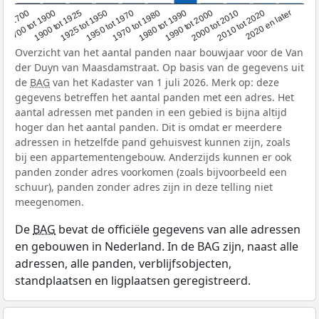
1950 tot 1970
1990 tot 2000
1900 tot 1925
2020 en later
1970 tot 1980
oor 1700
2000 tot 2010
1925 tot 1950
1980 tot 1990
1700 tot 1900
2010 tot 2020
Overzicht van het aantal panden naar bouwjaar voor de Van
der Duyn van Maasdamstraat. Op basis van de gegevens uit
de
BAG
van het Kadaster van 1 juli 2026. Merk op: deze
gegevens betreffen het aantal panden met een adres. Het
aantal adressen met panden in een gebied is bijna altijd
hoger dan het aantal panden. Dit is omdat er meerdere
adressen in hetzelfde pand gehuisvest kunnen zijn, zoals
bij een appartementengebouw. Anderzijds kunnen er ook
panden zonder adres voorkomen (zoals bijvoorbeeld een
schuur), panden zonder adres zijn in deze telling niet
meegenomen.
De
BAG
bevat de officiële gegevens van alle adressen
en gebouwen in Nederland. In de BAG zijn, naast alle
adressen, alle panden, verblijfsobjecten,
standplaatsen en ligplaatsen geregistreerd.