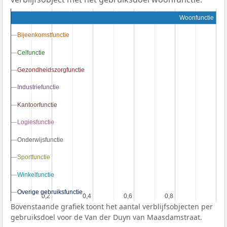
Woonfunctie
Bijeenkomstfunctie
Bijeenkomstfunctie
Celfunctie
Celfunctie
Gezondheidszorgfunctie
Gezondheidszorgfunctie
Industriefunctie
Industriefunctie
Kantoorfunctie
Kantoorfunctie
Logiesfunctie
Logiesfunctie
Onderwijsfunctie
Onderwijsfunctie
Sportfunctie
Sportfunctie
Winkelfunctie
Winkelfunctie
Overige gebruiksfunctie
Overige gebruiksfunctie
0,2
0,2
0,4
0,4
0,6
0,6
0,8
0,8
Bovenstaande grafiek toont het aantal verblijfsobjecten per
gebruiksdoel voor de Van der Duyn van Maasdamstraat.