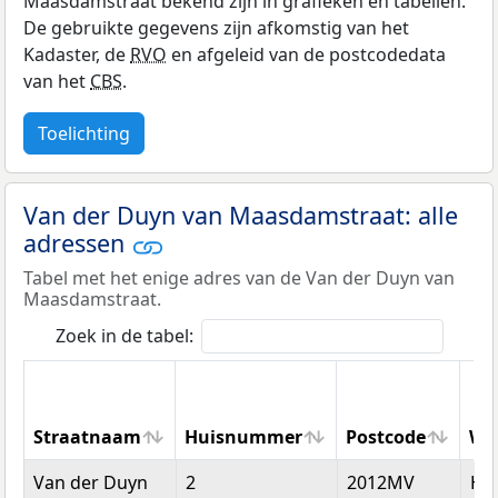
Maasdamstraat bekend zijn in grafieken en tabellen.
De gebruikte gegevens zijn afkomstig van het
Kadaster, de
RVO
en afgeleid van de postcodedata
van het
CBS
.
Toelichting
Van der Duyn van Maasdamstraat: alle
adressen
Tabel met het enige adres van de Van der Duyn van
Maasdamstraat.
Zoek in de tabel:
Straatnaam
Huisnummer
Postcode
Wo
Straatnaam
Huisnummer
Postcode
Wo
Van der Duyn
2
2012MV
Ha