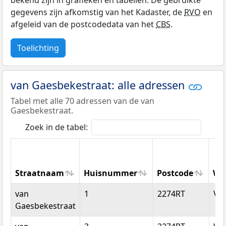
bekend zijn in grafieken en tabellen. De gebruikte
gegevens zijn afkomstig van het Kadaster, de
RVO
en
afgeleid van de postcodedata van het
CBS
.
Toelichting
van Gaesbekestraat: alle adressen
Tabel met alle 70 adressen van de van
Gaesbekestraat.
Zoek in de tabel:
Straatnaam
Huisnummer
Postcode
Wo
Straatnaam
Huisnummer
Postcode
Wo
van
1
2274RT
Vo
Gaesbekestraat