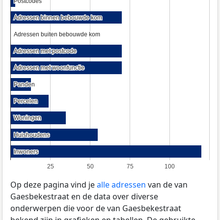
Postcodes
Postcodes
Adressen binnen bebouwde kom
Adressen binnen bebouwde kom
Adressen buiten bebouwde kom
Adressen buiten bebouwde kom
Adressen met postcode
Adressen met postcode
Adressen met woonfunctie
Adressen met woonfunctie
Panden
Panden
Percelen
Percelen
Woningen
Woningen
Huishoudens
Huishoudens
Inwoners
Inwoners
25
50
75
100
Op deze pagina vind je
alle adressen
van de van
Gaesbekestraat en de data over diverse
onderwerpen die voor de van Gaesbekestraat