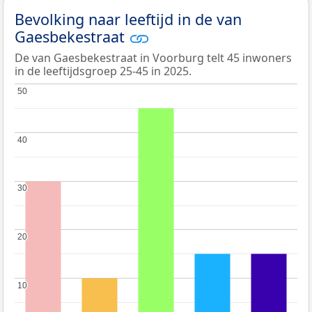
Bevolking naar leeftijd in de van
Gaesbekestraat
De van Gaesbekestraat in Voorburg telt 45 inwoners
in de leeftijdsgroep 25-45 in 2025.
50
50
40
40
30
30
20
20
10
10