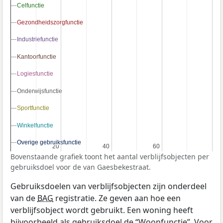
Celfunctie
Celfunctie
Gezondheidszorgfunctie
Gezondheidszorgfunctie
Industriefunctie
Industriefunctie
Kantoorfunctie
Kantoorfunctie
Logiesfunctie
Logiesfunctie
Onderwijsfunctie
Onderwijsfunctie
Sportfunctie
Sportfunctie
Winkelfunctie
Winkelfunctie
Overige gebruiksfunctie
Overige gebruiksfunctie
20
20
40
40
60
60
Bovenstaande grafiek toont het aantal verblijfsobjecten per
gebruiksdoel voor de van Gaesbekestraat.
Gebruiksdoelen van verblijfsobjecten zijn onderdeel
van de
BAG
registratie. Ze geven aan hoe een
verblijfsobject wordt gebruikt. Een woning heeft
bijvoorbeeld als gebruiksdoel de “Woonfunctie”. Voor