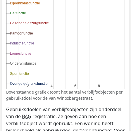
Bijeenkomstfunctie
Bijeenkomstfunctie
Celfunctie
Celfunctie
Gezondheidszorgfunctie
Gezondheidszorgfunctie
Kantoorfunctie
Kantoorfunctie
Industriefunctie
Industriefunctie
Logiesfunctie
Logiesfunctie
Onderwijsfunctie
Onderwijsfunctie
Sportfunctie
Sportfunctie
Overige gebruiksfunctie
Overige gebruiksfunctie
2
2
4
4
6
6
8
8
Bovenstaande grafiek toont het aantal verblijfsobjecten per
gebruiksdoel voor de van Winoxbergestraat.
Gebruiksdoelen van verblijfsobjecten zijn onderdeel
van de
BAG
registratie. Ze geven aan hoe een
verblijfsobject wordt gebruikt. Een woning heeft
bijvoorbeeld als gebruiksdoel de “Woonfunctie”. Voor