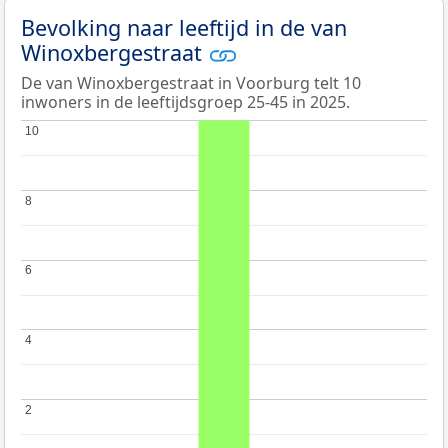
Bevolking naar leeftijd in de van
Winoxbergestraat
De van Winoxbergestraat in Voorburg telt 10
inwoners in de leeftijdsgroep 25-45 in 2025.
10
10
8
8
6
6
4
4
2
2