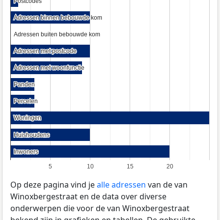
Postcodes
Postcodes
Adressen binnen bebouwde kom
Adressen binnen bebouwde kom
Adressen buiten bebouwde kom
Adressen buiten bebouwde kom
Adressen met postcode
Adressen met postcode
Adressen met woonfunctie
Adressen met woonfunctie
Panden
Panden
Percelen
Percelen
Woningen
Woningen
Huishoudens
Huishoudens
Inwoners
Inwoners
5
10
15
20
Op deze pagina vind je
alle adressen
van de van
Winoxbergestraat en de data over diverse
onderwerpen die voor de van Winoxbergestraat