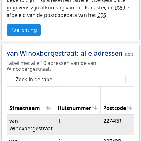
bekend zijn in grafieken en tabellen. De gebruikte
gegevens zijn afkomstig van het Kadaster, de
RVO
en
afgeleid van de postcodedata van het
CBS
.
Toelichting
van Winoxbergestraat: alle adressen
Tabel met alle 10 adressen van de van
Winoxbergestraat.
Zoek in de tabel:
Straatnaam
Huisnummer
Postcode
Straatnaam
Huisnummer
Postcode
van
1
2274RR
Winoxbergestraat