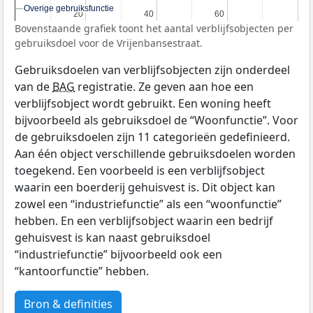
Overige gebruiksfunctie
Overige gebruiksfunctie
20
20
40
40
60
60
Bovenstaande grafiek toont het aantal verblijfsobjecten per
gebruiksdoel voor de Vrijenbansestraat.
Gebruiksdoelen van verblijfsobjecten zijn onderdeel
van de
BAG
registratie. Ze geven aan hoe een
verblijfsobject wordt gebruikt. Een woning heeft
bijvoorbeeld als gebruiksdoel de “Woonfunctie”. Voor
de gebruiksdoelen zijn 11 categorieën gedefinieerd.
Aan één object verschillende gebruiksdoelen worden
toegekend. Een voorbeeld is een verblijfsobject
waarin een boerderij gehuisvest is. Dit object kan
zowel een “industriefunctie” als een “woonfunctie”
hebben. En een verblijfsobject waarin een bedrijf
gehuisvest is kan naast gebruiksdoel
“industriefunctie” bijvoorbeeld ook een
“kantoorfunctie” hebben.
Bron & definities