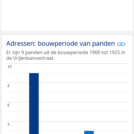
Adressen: bouwperiode van panden
Er zijn 9 panden uit de bouwperiode 1900 tot 1925 in
de Vrijenbansestraat.
10
10
8
8
6
6
4
4