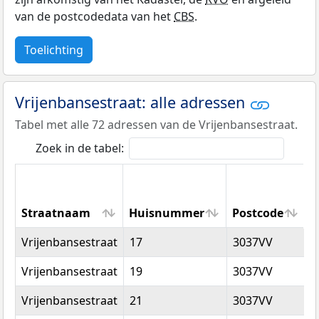
van de postcodedata van het
CBS
.
Toelichting
Vrijenbansestraat: alle adressen
Tabel met alle 72 adressen van de Vrijenbansestraat.
Zoek in de tabel:
Straatnaam
Huisnummer
Postcode
W
Straatnaam
Huisnummer
Postcode
W
Vrijenbansestraat
17
3037VV
R
Vrijenbansestraat
19
3037VV
R
Vrijenbansestraat
21
3037VV
R