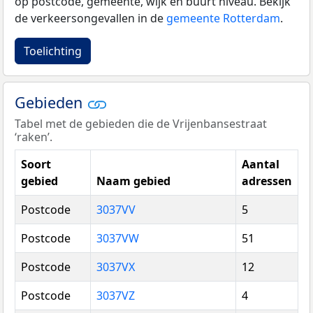
op postcode, gemeente, wijk en buurt niveau. Bekijk
de verkeersongevallen in de
gemeente Rotterdam
.
Toelichting
Gebieden
Tabel met de gebieden die de Vrijenbansestraat
‘raken’.
Soort
Aantal
gebied
Naam gebied
adressen
Postcode
3037VV
5
Postcode
3037VW
51
Postcode
3037VX
12
Postcode
3037VZ
4