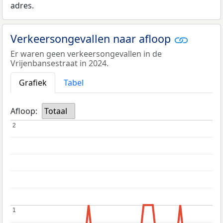
adres.
Verkeersongevallen naar afloop
Er waren geen verkeersongevallen in de
Vrijenbansestraat in 2024.
Grafiek
Tabel
Afloop:
Totaal
2
2
1
1