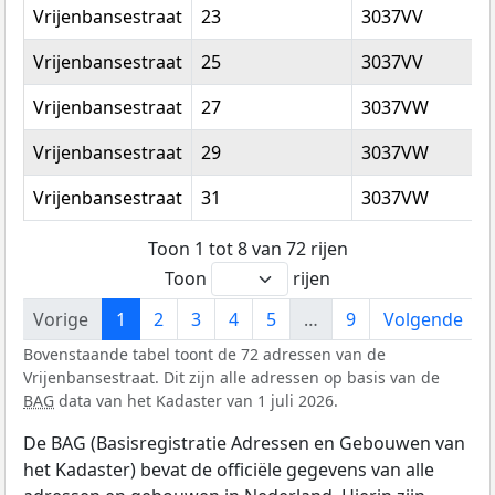
Vrijenbansestraat
23
3037VV
R
Vrijenbansestraat
25
3037VV
R
Vrijenbansestraat
27
3037VW
R
Vrijenbansestraat
29
3037VW
R
Vrijenbansestraat
31
3037VW
R
Toon 1 tot 8 van 72 rijen
Toon
rijen
Vorige
1
2
3
4
5
…
9
Volgende
Bovenstaande tabel toont de 72 adressen van de
Vrijenbansestraat. Dit zijn alle adressen op basis van de
BAG
data van het Kadaster van 1 juli 2026.
De BAG (Basisregistratie Adressen en Gebouwen van
het Kadaster) bevat de officiële gegevens van alle