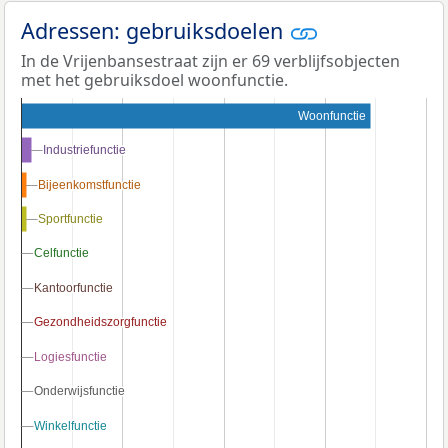
Adressen: gebruiksdoelen
In de Vrijenbansestraat zijn er 69 verblijfsobjecten
met het gebruiksdoel woonfunctie.
Woonfunctie
Industriefunctie
Industriefunctie
Bijeenkomstfunctie
Bijeenkomstfunctie
Sportfunctie
Sportfunctie
Celfunctie
Celfunctie
Kantoorfunctie
Kantoorfunctie
Gezondheidszorgfunctie
Gezondheidszorgfunctie
Logiesfunctie
Logiesfunctie
Onderwijsfunctie
Onderwijsfunctie
Winkelfunctie
Winkelfunctie