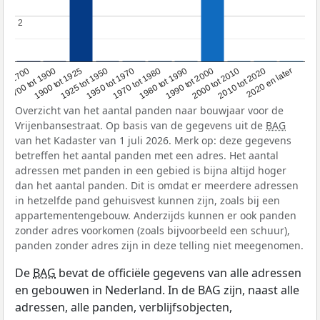
2
2
1950 tot 1970
1990 tot 2000
1900 tot 1925
2020 en later
1970 tot 1980
oor 1700
2000 tot 2010
1925 tot 1950
1980 tot 1990
1700 tot 1900
2010 tot 2020
Overzicht van het aantal panden naar bouwjaar voor de
Vrijenbansestraat. Op basis van de gegevens uit de
BAG
van het Kadaster van 1 juli 2026. Merk op: deze gegevens
betreffen het aantal panden met een adres. Het aantal
adressen met panden in een gebied is bijna altijd hoger
dan het aantal panden. Dit is omdat er meerdere adressen
in hetzelfde pand gehuisvest kunnen zijn, zoals bij een
appartementengebouw. Anderzijds kunnen er ook panden
zonder adres voorkomen (zoals bijvoorbeeld een schuur),
panden zonder adres zijn in deze telling niet meegenomen.
De
BAG
bevat de officiële gegevens van alle adressen
en gebouwen in Nederland. In de BAG zijn, naast alle
adressen, alle panden, verblijfsobjecten,