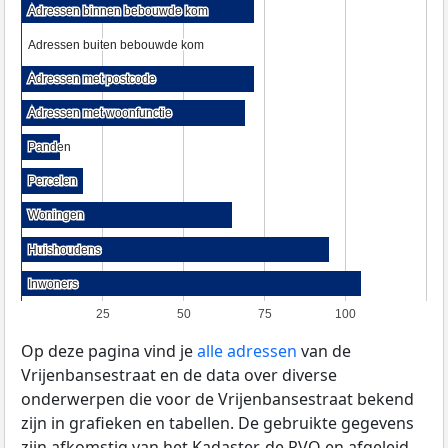
Adressen binnen bebouwde kom
Adressen binnen bebouwde kom
Adressen buiten bebouwde kom
Adressen buiten bebouwde kom
Adressen met postcode
Adressen met postcode
Adressen met woonfunctie
Adressen met woonfunctie
Panden
Panden
Percelen
Percelen
Woningen
Woningen
Huishoudens
Huishoudens
Inwoners
Inwoners
25
50
75
100
Op deze pagina vind je
alle adressen
van de
Vrijenbansestraat en de data over diverse
onderwerpen die voor de Vrijenbansestraat bekend
zijn in grafieken en tabellen. De gebruikte gegevens
zijn afkomstig van het Kadaster, de
RVO
en afgeleid