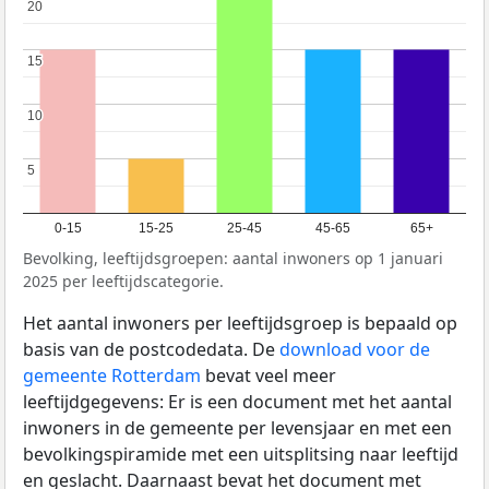
20
20
15
15
10
10
5
5
0-15
15-25
25-45
45-65
65+
Bevolking, leeftijdsgroepen: aantal inwoners op 1 januari
2025 per leeftijdscategorie.
Het aantal inwoners per leeftijdsgroep is bepaald op
basis van de postcodedata. De
download voor de
gemeente Rotterdam
bevat veel meer
leeftijdgegevens: Er is een document met het aantal
inwoners in de gemeente per levensjaar en met een
bevolkingspiramide met een uitsplitsing naar leeftijd
en geslacht. Daarnaast bevat het document met