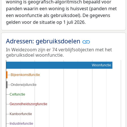
woning is geografisch-algoritmisch bepaald voor
panden waarin een woning is huisvest (panden met
een woonfunctie als gebruiksdoel). De gegevens
gelden voor de situatie op 1 juli 2026.
Adressen: gebruiksdoelen
In Weidezoom zijn er 74 verblijfsobjecten met het
gebruiksdoel woonfunctie.
Woonfunctie
Bijeenkomstfunctie
Bijeenkomstfunctie
Onderwijsfunctie
Onderwijsfunctie
Celfunctie
Celfunctie
Gezondheidszorgfunctie
Gezondheidszorgfunctie
Kantoorfunctie
Kantoorfunctie
Industriefunctie
Industriefunctie