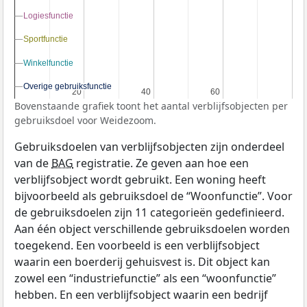
Logiesfunctie
Logiesfunctie
Sportfunctie
Sportfunctie
Winkelfunctie
Winkelfunctie
Overige gebruiksfunctie
Overige gebruiksfunctie
20
20
40
40
60
60
Bovenstaande grafiek toont het aantal verblijfsobjecten per
gebruiksdoel voor Weidezoom.
Gebruiksdoelen van verblijfsobjecten zijn onderdeel
van de
BAG
registratie. Ze geven aan hoe een
verblijfsobject wordt gebruikt. Een woning heeft
bijvoorbeeld als gebruiksdoel de “Woonfunctie”. Voor
de gebruiksdoelen zijn 11 categorieën gedefinieerd.
Aan één object verschillende gebruiksdoelen worden
toegekend. Een voorbeeld is een verblijfsobject
waarin een boerderij gehuisvest is. Dit object kan
zowel een “industriefunctie” als een “woonfunctie”
hebben. En een verblijfsobject waarin een bedrijf