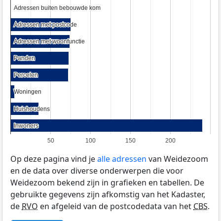
Adressen buiten bebouwde kom
Adressen buiten bebouwde kom
Adressen met postcode
Adressen met postcode
Adressen met woonfunctie
Adressen met woonfunctie
Panden
Panden
Percelen
Percelen
Woningen
Woningen
Huishoudens
Huishoudens
Inwoners
Inwoners
50
100
150
200
Op deze pagina vind je
alle adressen
van Weidezoom
en de data over diverse onderwerpen die voor
Weidezoom bekend zijn in grafieken en tabellen. De
gebruikte gegevens zijn afkomstig van het Kadaster,
de
RVO
en afgeleid van de postcodedata van het
CBS
.