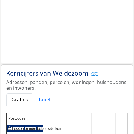
Kerncijfers van Weidezoom
Adressen, panden, percelen, woningen, huishoudens
en inwoners.
Grafiek
Tabel
Postcodes
Postcodes
Adressen binnen bebouwde kom
Adressen binnen bebouwde kom