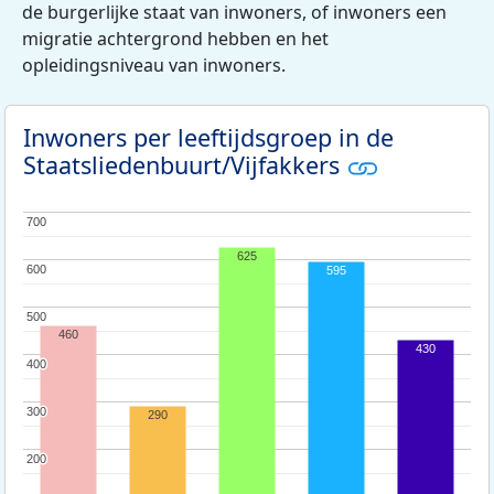
de burgerlijke staat van inwoners, of inwoners een
migratie achtergrond hebben en het
opleidingsniveau van inwoners.
Inwoners per leeftijdsgroep in de
Staatsliedenbuurt/Vijfakkers
700
700
625
600
600
595
500
500
460
430
400
400
300
300
290
200
200