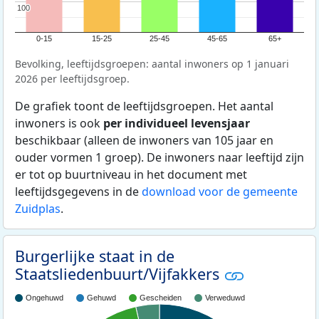
100
100
0-15
15-25
25-45
45-65
65+
Bevolking, leeftijdsgroepen: aantal inwoners op 1 januari
2026 per leeftijdsgroep.
De grafiek toont de leeftijdsgroepen. Het aantal
inwoners is ook
per individueel levensjaar
beschikbaar (alleen de inwoners van 105 jaar en
ouder vormen 1 groep). De inwoners naar leeftijd zijn
er tot op buurtniveau in het document met
leeftijdsgegevens in de
download voor de gemeente
Zuidplas
.
Burgerlijke staat in de
Staatsliedenbuurt/Vijfakkers
Ongehuwd
Gehuwd
Gescheiden
Verweduwd