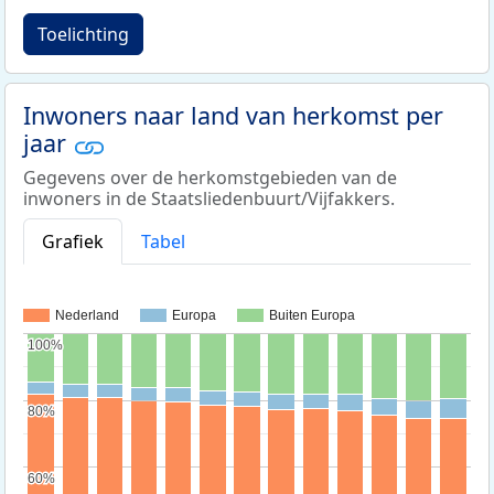
Toelichting
Inwoners naar land van herkomst per
jaar
Gegevens over de herkomstgebieden van de
inwoners in de Staatsliedenbuurt/Vijfakkers.
Grafiek
Tabel
Nederland
Europa
Buiten Europa
100%
100%
80%
80%
60%
60%