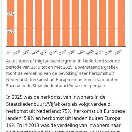
40%
40%
20%
20%
2015
2014
2021
2013
2020
2019
2018
2025
2017
2024
2023
2016
2022
Autochtoon of migratieachtergrond in Nederland voor de
periode van 2013 tot en met 2025: Bovenstaande grafiek
toont de verdeling van de bevolking naar herkomst uit
Nederland, herkomst uit Europa en herkomst van buiten
Europa in de Staatsliedenbuurt/Vijfakkers per jaar.
In 2025 was de herkomst van inwoners in de
Staatsliedenbuurt/Vijfakkers als volgt verdeeld:
herkomst uit Nederland: 75%, herkomst uit Europese
landen: 5,8% en herkomst uit landen buiten Europa:
19% En in 2013 was de verdeling van inwoners naar