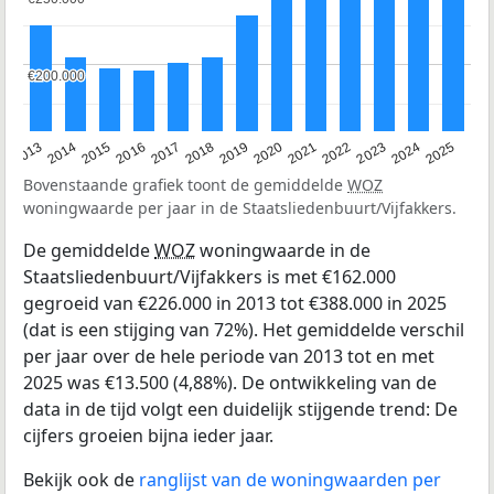
€200.000
€200.000
2015
2021
2014
2020
2013
2019
2025
2018
2024
2017
2023
2016
2022
Bovenstaande grafiek toont de gemiddelde
WOZ
woningwaarde per jaar in de Staatsliedenbuurt/Vijfakkers.
De gemiddelde
WOZ
woningwaarde in de
Staatsliedenbuurt/Vijfakkers is met €162.000
gegroeid van €226.000 in 2013 tot €388.000 in 2025
(dat is een stijging van 72%). Het gemiddelde verschil
per jaar over de hele periode van 2013 tot en met
2025 was €13.500 (4,88%). De ontwikkeling van de
data in de tijd volgt een duidelijk stijgende trend: De
cijfers groeien bijna ieder jaar.
Bekijk ook de
ranglijst van de woningwaarden per