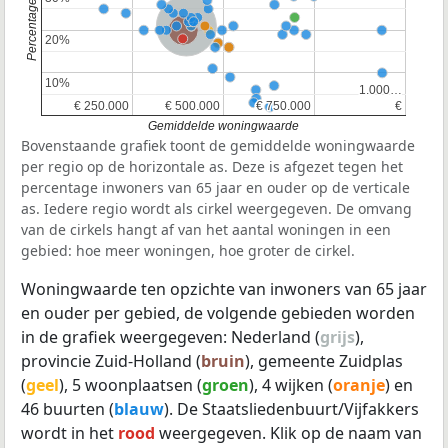
Nederland
Provincie Zuid-Holland
20%
20%
10%
10%
1.000…
1.000…
€ 250.000
€ 250.000
€ 500.000
€ 500.000
€ 750.000
€ 750.000
€
€
Gemiddelde woningwaarde
Bovenstaande grafiek toont de gemiddelde woningwaarde
per regio op de horizontale as. Deze is afgezet tegen het
percentage inwoners van 65 jaar en ouder op de verticale
as. Iedere regio wordt als cirkel weergegeven. De omvang
van de cirkels hangt af van het aantal woningen in een
gebied: hoe meer woningen, hoe groter de cirkel.
Woningwaarde ten opzichte van inwoners van 65 jaar
en ouder per gebied, de volgende gebieden worden
in de grafiek weergegeven: Nederland (
grijs
),
provincie Zuid-Holland (
bruin
), gemeente Zuidplas
(
geel
), 5 woonplaatsen (
groen
), 4 wijken (
oranje
) en
46 buurten (
blauw
). De Staatsliedenbuurt/Vijfakkers
wordt in het
rood
weergegeven. Klik op de naam van