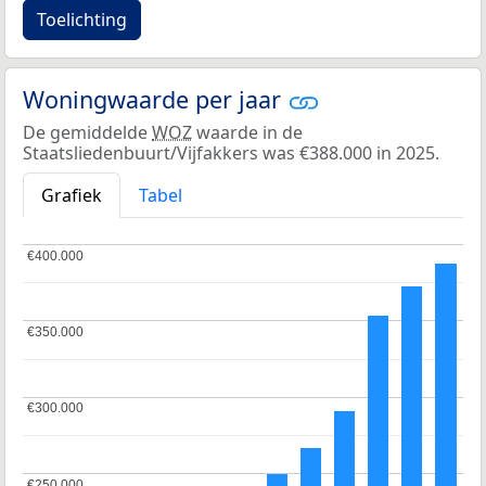
Toelichting
Woningwaarde per jaar
De gemiddelde
WOZ
waarde in de
Staatsliedenbuurt/Vijfakkers was €388.000 in 2025.
Grafiek
Tabel
€400.000
€400.000
€350.000
€350.000
€300.000
€300.000
€250.000
€250.000