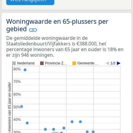
Woningwaarde en 65-plussers per
gebied
De gemiddelde woningwaarde in de
Staatsliedenbuurt/Vijfakkers is €388.000, het
percentage inwoners van 65 jaar en ouder is 18% en
er zijn 946 woningen.
Nederland
Provincie Z…
Gemeente…
1/3
80%
80%
70%
70%
Percentage inwoners van 65 jaar en ouder
60%
60%
50%
50%
40%
40%
30%
30%