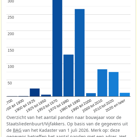
300
300
250
250
200
200
150
150
100
100
50
50
1950 tot 1970
1990 tot 2000
1900 tot 1925
2020 en later
1970 tot 1980
oor 1700
2000 tot 2010
1925 tot 1950
1980 tot 1990
1700 tot 1900
2010 tot 2020
Overzicht van het aantal panden naar bouwjaar voor de
Staatsliedenbuurt/Vijfakkers. Op basis van de gegevens uit
de
BAG
van het Kadaster van 1 juli 2026. Merk op: deze
gegevens betreffen het aantal panden met een adres. Het