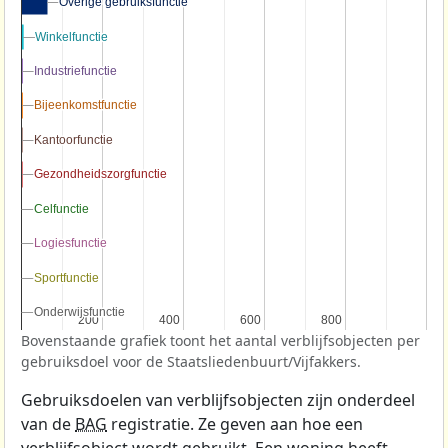
Overige gebruiksfunctie
Overige gebruiksfunctie
Winkelfunctie
Winkelfunctie
Industriefunctie
Industriefunctie
Bijeenkomstfunctie
Bijeenkomstfunctie
Kantoorfunctie
Kantoorfunctie
Gezondheidszorgfunctie
Gezondheidszorgfunctie
Celfunctie
Celfunctie
Logiesfunctie
Logiesfunctie
Sportfunctie
Sportfunctie
Onderwijsfunctie
Onderwijsfunctie
200
200
400
400
600
600
800
800
Bovenstaande grafiek toont het aantal verblijfsobjecten per
gebruiksdoel voor de Staatsliedenbuurt/Vijfakkers.
Gebruiksdoelen van verblijfsobjecten zijn onderdeel
van de
BAG
registratie. Ze geven aan hoe een