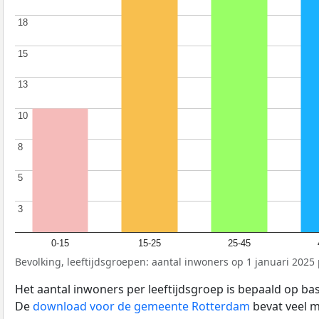
18
18
15
15
13
13
10
10
8
8
5
5
3
3
0-15
15-25
25-45
Bevolking, leeftijdsgroepen: aantal inwoners op 1 januari 2025 p
Het aantal inwoners per leeftijdsgroep is bepaald op ba
De
download voor de gemeente Rotterdam
bevat veel m