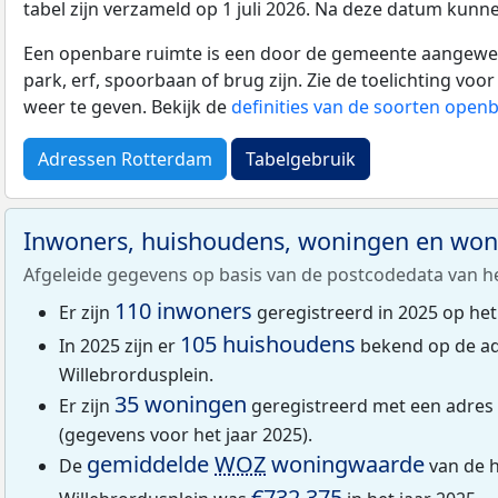
tabel zijn verzameld op 1 juli 2026. Na deze datum kunn
Een openbare ruimte is een door de gemeente aangewezen
park, erf, spoorbaan of brug zijn. Zie de toelichting vo
weer te geven. Bekijk de
definities van de soorten open
Adressen Rotterdam
Tabelgebruik
Inwoners, huishoudens, woningen en wo
Afgeleide gegevens op basis van de postcodedata van h
110 inwoners
Er zijn
geregistreerd in 2025 op het
105 huishoudens
In 2025 zijn er
bekend op de ad
Willebrordusplein.
35 woningen
Er zijn
geregistreerd met een adres 
(gegevens voor het jaar 2025).
gemiddelde
WOZ
woningwaarde
De
van de h
€732.375