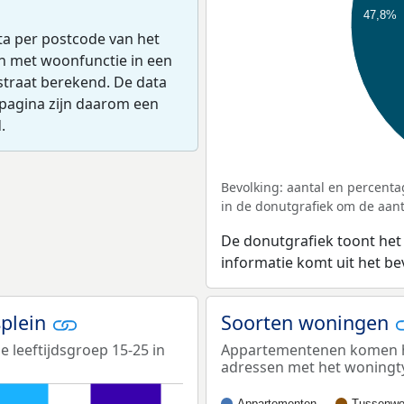
47,8%
ta per postcode van het
en met woonfunctie in een
straat berekend. De data
pagina zijn daarom een
.
Bevolking: aantal en percenta
in de donutgrafiek om de aanta
De donutgrafiek toont het
informatie komt uit het b
splein
Soorten woningen
e leeftijdsgroep 15-25 in
Appartementenen komen het
adressen met het woningt
Appartementen
Tussenwo