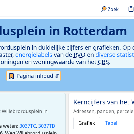
Zoek
dusplein in Rotterdam
rordusplein in duidelijke cijfers en grafieken. Op 
aster,
energielabels
van de
RVO
en
diverse statis
woningen en woningwaarde van het
CBS
.
Pagina inhoud ⇵
Kerncijfers van het
t Willebrordusplein in
Adressen, panden, percel
Grafiek
Tabel
te weten:
3037TC
,
3037TD
6. Weg Willebrordusplein