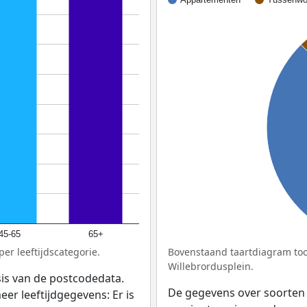
45-65
65+
er leeftijdscategorie.
Bovenstaand taartdiagram too
Willebrordusplein.
sis van de postcodedata.
De gegevens over soorten
eer leeftijdgegevens: Er is