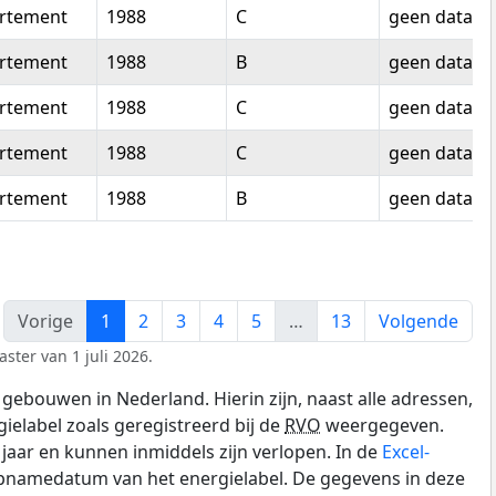
rtement
1988
C
geen data
rtement
1988
B
geen data
rtement
1988
C
geen data
rtement
1988
C
geen data
rtement
1988
B
geen data
Vorige
1
2
3
4
5
…
13
Volgende
ster van 1 juli 2026.
gebouwen in Nederland. Hierin zijn, naast alle adressen,
gielabel zoals geregistreerd bij de
RVO
weergegeven.
0 jaar en kunnen inmiddels zijn verlopen. In de
Excel-
opnamedatum van het energielabel. De gegevens in deze