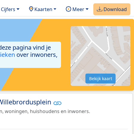
Cijfers
Kaarten
Meer
Download
deze pagina vind je
tieken
over inwoners,
Bekijk kaart
 Willebrordusplein
en, woningen, huishoudens en inwoners.