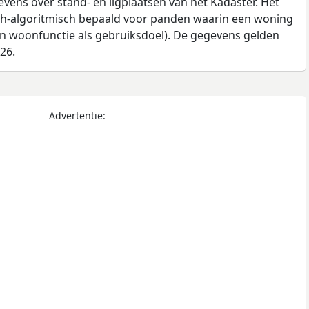
ens over stand- en ligplaatsen van het Kadaster. Het
ch-algoritmisch bepaald voor panden waarin een woning
en woonfunctie als gebruiksdoel). De gegevens gelden
026.
Advertentie: