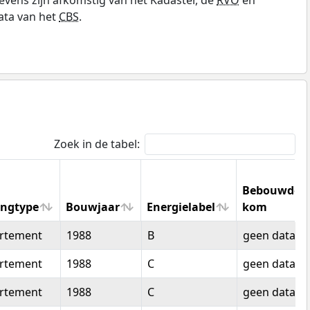
ata van het
CBS
.
Zoek in de tabel:
Bebouwde
ngtype
Bouwjaar
Energielabel
kom
ngtype
Bouwjaar
Energielabel
Bebouwde
rtement
1988
B
geen data
kom
rtement
1988
C
geen data
rtement
1988
C
geen data