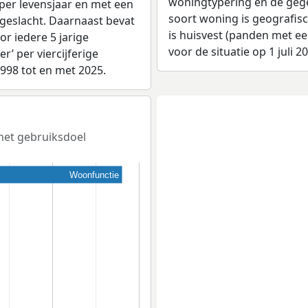
woningtypering en de gegev
per levensjaar en met een
soort woning is geografis
 geslacht. Daarnaast bevat
is huisvest (panden met e
r iedere 5 jarige
voor de situatie op 1 juli 2
er’ per viercijferige
1998 tot en met 2025.
 het gebruiksdoel
Woonfunctie