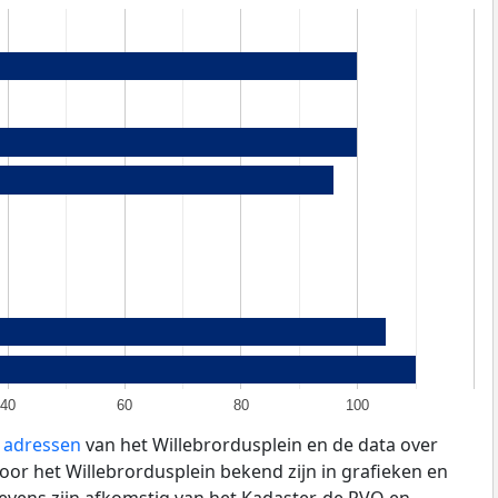
40
60
80
100
e adressen
van het Willebrordusplein en de data over
or het Willebrordusplein bekend zijn in grafieken en
evens zijn afkomstig van het Kadaster, de
RVO
en