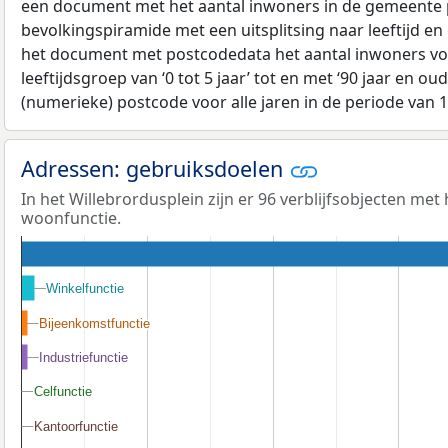
een document met het aantal inwoners in de gemeente 
bevolkingspiramide met een uitsplitsing naar leeftijd en
het document met postcodedata het aantal inwoners voo
leeftijdsgroep van ‘0 tot 5 jaar’ tot en met ‘90 jaar en oud
(numerieke) postcode voor alle jaren in de periode van 
Adressen: gebruiksdoelen
In het Willebrordusplein zijn er 96 verblijfsobjecten met
woonfunctie.
Winkelfunctie
Winkelfunctie
Bijeenkomstfunctie
Bijeenkomstfunctie
Industriefunctie
Industriefunctie
Celfunctie
Celfunctie
Kantoorfunctie
Kantoorfunctie