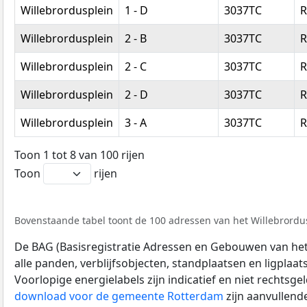
Willebrordusplein
1 - D
3037TC
R
Willebrordusplein
2 - B
3037TC
R
Willebrordusplein
2 - C
3037TC
R
Willebrordusplein
2 - D
3037TC
R
Willebrordusplein
3 - A
3037TC
R
Toon 1 tot 8 van 100 rijen
Toon
rijen
Bovenstaande tabel toont de 100 adressen van het Willebrordusp
De BAG (Basisregistratie Adressen en Gebouwen van het K
alle panden, verblijfsobjecten, standplaatsen en ligplaa
Voorlopige energielabels zijn indicatief en niet rechtsge
download voor de gemeente Rotterdam
zijn aanvullend