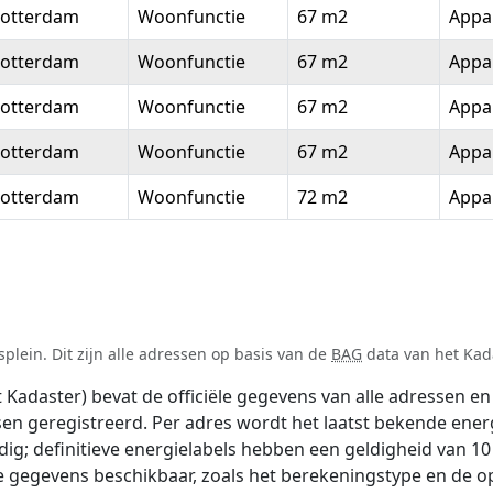
otterdam
Woonfunctie
67 m2
Appa
otterdam
Woonfunctie
67 m2
Appa
otterdam
Woonfunctie
67 m2
Appa
otterdam
Woonfunctie
67 m2
Appa
otterdam
Woonfunctie
72 m2
Appa
lein. Dit zijn alle adressen op basis van de
BAG
data van het Kada
adaster) bevat de officiële gegevens van alle adressen en 
tsen geregistreerd. Per adres wordt het laatst bekende ener
ldig; definitieve energielabels hebben een geldigheid van 1
e gegevens beschikbaar, zoals het berekeningstype en de 