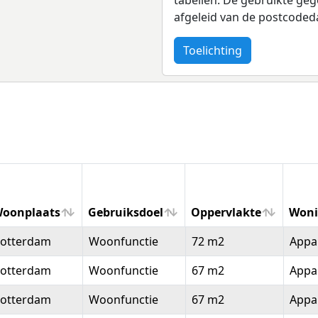
afgeleid van de postcoded
Toelichting
oonplaats
Gebruiksdoel
Oppervlakte
Woni
oonplaats
Gebruiksdoel
Oppervlakte
Woni
otterdam
Woonfunctie
72 m2
Appa
otterdam
Woonfunctie
67 m2
Appa
otterdam
Woonfunctie
67 m2
Appa