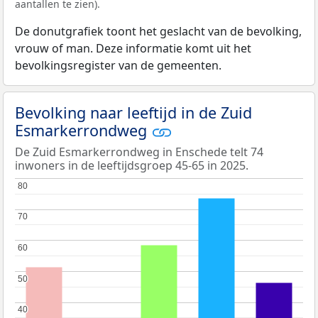
aantallen te zien).
De donutgrafiek toont het geslacht van de bevolking,
vrouw of man. Deze informatie komt uit het
bevolkingsregister van de gemeenten.
Bevolking naar leeftijd in de Zuid
Esmarkerrondweg
De Zuid Esmarkerrondweg in Enschede telt 74
inwoners in de leeftijdsgroep 45-65 in 2025.
80
80
70
70
60
60
50
50
40
40