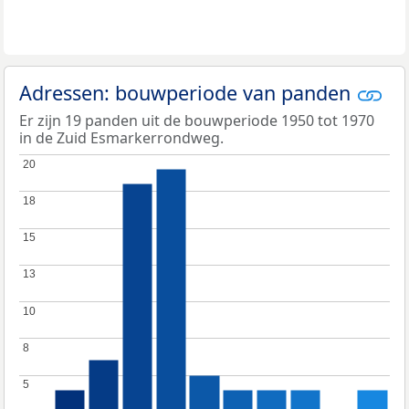
Adressen: bouwperiode van panden
Er zijn 19 panden uit de bouwperiode 1950 tot 1970
in de Zuid Esmarkerrondweg.
20
20
18
18
15
15
13
13
10
10
8
8
5
5