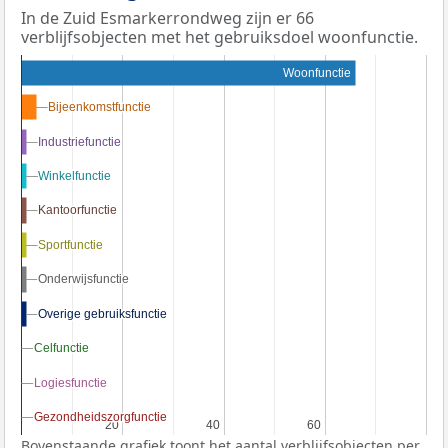
In de Zuid Esmarkerrondweg zijn er 66
verblijfsobjecten met het gebruiksdoel woonfunctie.
Woonfunctie
Bijeenkomstfunctie
Bijeenkomstfunctie
Industriefunctie
Industriefunctie
Winkelfunctie
Winkelfunctie
Kantoorfunctie
Kantoorfunctie
Sportfunctie
Sportfunctie
Onderwijsfunctie
Onderwijsfunctie
Overige gebruiksfunctie
Overige gebruiksfunctie
Celfunctie
Celfunctie
Logiesfunctie
Logiesfunctie
Gezondheidszorgfunctie
Gezondheidszorgfunctie
20
20
40
40
60
60
Bovenstaande grafiek toont het aantal verblijfsobjecten per