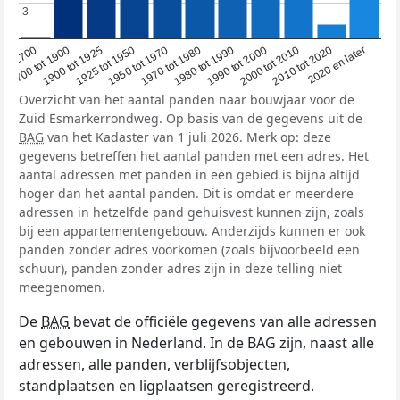
3
3
1950 tot 1970
1990 tot 2000
1900 tot 1925
2020 en later
1970 tot 1980
oor 1700
2000 tot 2010
1925 tot 1950
1980 tot 1990
1700 tot 1900
2010 tot 2020
Overzicht van het aantal panden naar bouwjaar voor de
Zuid Esmarkerrondweg. Op basis van de gegevens uit de
BAG
van het Kadaster van 1 juli 2026. Merk op: deze
gegevens betreffen het aantal panden met een adres. Het
aantal adressen met panden in een gebied is bijna altijd
hoger dan het aantal panden. Dit is omdat er meerdere
adressen in hetzelfde pand gehuisvest kunnen zijn, zoals
bij een appartementengebouw. Anderzijds kunnen er ook
panden zonder adres voorkomen (zoals bijvoorbeeld een
schuur), panden zonder adres zijn in deze telling niet
meegenomen.
De
BAG
bevat de officiële gegevens van alle adressen
en gebouwen in Nederland. In de BAG zijn, naast alle
adressen, alle panden, verblijfsobjecten,
standplaatsen en ligplaatsen geregistreerd.