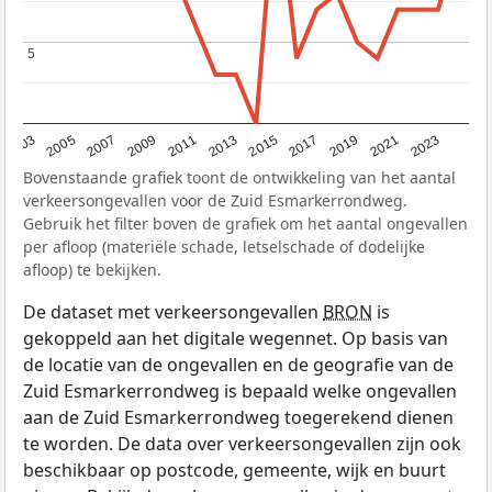
5
5
2017
2023
2007
2013
2019
2003
2009
2015
2021
2005
2011
Bovenstaande grafiek toont de ontwikkeling van het aantal
verkeersongevallen voor de Zuid Esmarkerrondweg.
Gebruik het filter boven de grafiek om het aantal ongevallen
per afloop (materiële schade, letselschade of dodelijke
afloop) te bekijken.
De dataset met verkeersongevallen
BRON
is
gekoppeld aan het digitale wegennet. Op basis van
de locatie van de ongevallen en de geografie van de
Zuid Esmarkerrondweg is bepaald welke ongevallen
aan de Zuid Esmarkerrondweg toegerekend dienen
te worden. De data over verkeersongevallen zijn ook
beschikbaar op postcode, gemeente, wijk en buurt