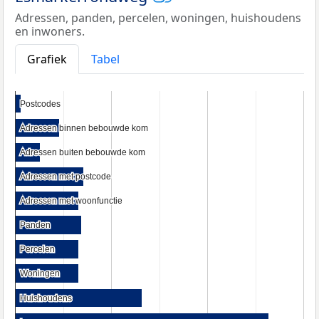
Adressen, panden, percelen, woningen, huishoudens
en inwoners.
Grafiek
Tabel
Postcodes
Postcodes
Adressen binnen bebouwde kom
Adressen binnen bebouwde kom
Adressen buiten bebouwde kom
Adressen buiten bebouwde kom
Adressen met postcode
Adressen met postcode
Adressen met woonfunctie
Adressen met woonfunctie
Panden
Panden
Percelen
Percelen
Woningen
Woningen
Huishoudens
Huishoudens