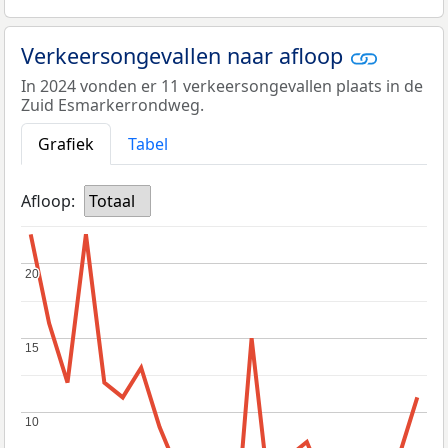
Verkeersongevallen naar afloop
In 2024 vonden er 11 verkeersongevallen plaats in de
Zuid Esmarkerrondweg.
Grafiek
Tabel
Afloop:
Totaal
20
20
15
15
10
10