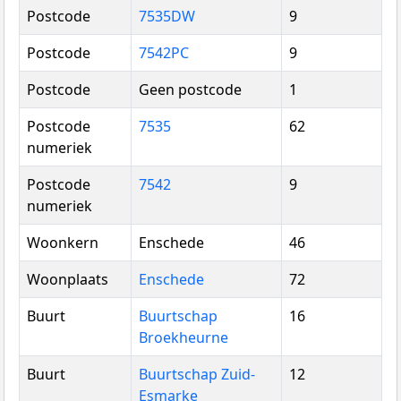
Postcode
7535DW
9
Postcode
7542PC
9
Postcode
Geen postcode
1
Postcode
7535
62
numeriek
Postcode
7542
9
numeriek
Woonkern
Enschede
46
Woonplaats
Enschede
72
Buurt
Buurtschap
16
Broekheurne
Buurt
Buurtschap Zuid-
12
Esmarke