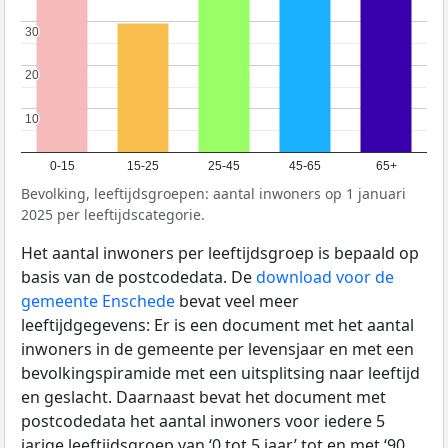
30
30
20
20
10
10
0-15
15-25
25-45
45-65
65+
Bevolking, leeftijdsgroepen: aantal inwoners op 1 januari
2025 per leeftijdscategorie.
Het aantal inwoners per leeftijdsgroep is bepaald op
basis van de postcodedata. De
download voor de
gemeente Enschede
bevat veel meer
leeftijdgegevens: Er is een document met het aantal
inwoners in de gemeente per levensjaar en met een
bevolkingspiramide met een uitsplitsing naar leeftijd
en geslacht. Daarnaast bevat het document met
postcodedata het aantal inwoners voor iedere 5
jarige leeftijdsgroep van ‘0 tot 5 jaar’ tot en met ‘90