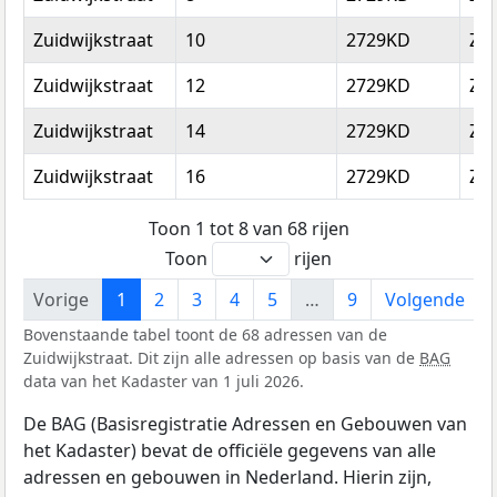
Zuidwijkstraat
10
2729KD
Zo
Zuidwijkstraat
12
2729KD
Zo
Zuidwijkstraat
14
2729KD
Zo
Zuidwijkstraat
16
2729KD
Zo
Toon 1 tot 8 van 68 rijen
Toon
rijen
Vorige
1
2
3
4
5
…
9
Volgende
Bovenstaande tabel toont de 68 adressen van de
Zuidwijkstraat. Dit zijn alle adressen op basis van de
BAG
data van het Kadaster van 1 juli 2026.
De BAG (Basisregistratie Adressen en Gebouwen van
het Kadaster) bevat de officiële gegevens van alle
adressen en gebouwen in Nederland. Hierin zijn,