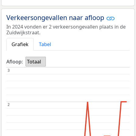
Verkeersongevallen naar afloop
In 2024 vonden er 2 verkeersongevallen plaats in de
Zuidwijkstraat.
Grafiek
Tabel
Afloop:
Totaal
3
3
2
2