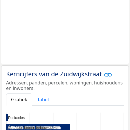
Kerncijfers van de Zuidwijkstraat
Adressen, panden, percelen, woningen, huishoudens
en inwoners.
Grafiek
Tabel
Postcodes
Postcodes
Adressen binnen bebouwde kom
Adressen binnen bebouwde kom