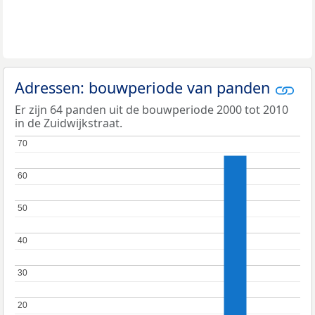
Adressen: bouwperiode van panden
Er zijn 64 panden uit de bouwperiode 2000 tot 2010
in de Zuidwijkstraat.
70
70
60
60
50
50
40
40
30
30
20
20