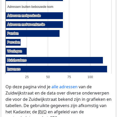
Adressen buiten bebouwde kom
Adressen buiten bebouwde kom
Adressen met postcode
Adressen met postcode
Adressen met woonfunctie
Adressen met woonfunctie
Panden
Panden
Percelen
Percelen
Woningen
Woningen
Huishoudens
Huishoudens
Inwoners
Inwoners
25
50
75
100
Op deze pagina vind je
alle adressen
van de
Zuidwijkstraat en de data over diverse onderwerpen
die voor de Zuidwijkstraat bekend zijn in grafieken en
tabellen. De gebruikte gegevens zijn afkomstig van
het Kadaster, de
RVO
en afgeleid van de