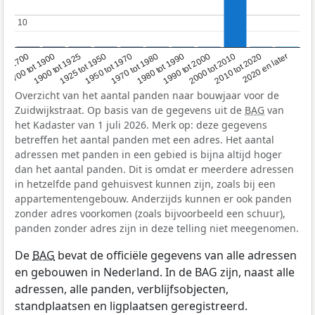
10
10
1950 tot 1970
1990 tot 2000
1900 tot 1925
2020 en later
1970 tot 1980
oor 1700
2000 tot 2010
1925 tot 1950
1980 tot 1990
1700 tot 1900
2010 tot 2020
Overzicht van het aantal panden naar bouwjaar voor de
Zuidwijkstraat. Op basis van de gegevens uit de
BAG
van
het Kadaster van 1 juli 2026. Merk op: deze gegevens
betreffen het aantal panden met een adres. Het aantal
adressen met panden in een gebied is bijna altijd hoger
dan het aantal panden. Dit is omdat er meerdere adressen
in hetzelfde pand gehuisvest kunnen zijn, zoals bij een
appartementengebouw. Anderzijds kunnen er ook panden
zonder adres voorkomen (zoals bijvoorbeeld een schuur),
panden zonder adres zijn in deze telling niet meegenomen.
De
BAG
bevat de officiële gegevens van alle adressen
en gebouwen in Nederland. In de BAG zijn, naast alle
adressen, alle panden, verblijfsobjecten,
standplaatsen en ligplaatsen geregistreerd.