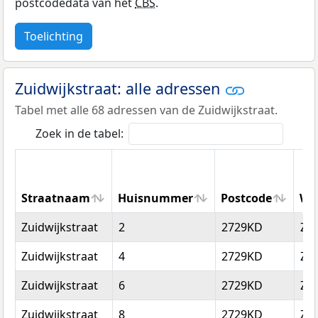
postcodedata van het
CBS
.
Toelichting
Zuidwijkstraat: alle adressen
Tabel met alle 68 adressen van de Zuidwijkstraat.
Zoek in de tabel:
Straatnaam
Huisnummer
Postcode
Wo
Straatnaam
Huisnummer
Postcode
Wo
Zuidwijkstraat
2
2729KD
Zo
Zuidwijkstraat
4
2729KD
Zo
Zuidwijkstraat
6
2729KD
Zo
Zuidwijkstraat
8
2729KD
Zo