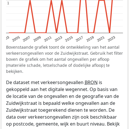
1
1
2017
2023
2007
2013
2019
2003
2009
2015
2021
2005
2011
Bovenstaande grafiek toont de ontwikkeling van het aantal
verkeersongevallen voor de Zuidwijkstraat. Gebruik het filter
boven de grafiek om het aantal ongevallen per afloop
(materiële schade, letselschade of dodelijke afloop) te
bekijken.
De dataset met verkeersongevallen
BRON
is
gekoppeld aan het digitale wegennet. Op basis van
de locatie van de ongevallen en de geografie van de
Zuidwijkstraat is bepaald welke ongevallen aan de
Zuidwijkstraat toegerekend dienen te worden. De
data over verkeersongevallen zijn ook beschikbaar
op postcode, gemeente, wijk en buurt niveau. Bekijk