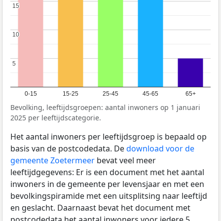
15
15
10
10
5
5
0-15
15-25
25-45
45-65
65+
Bevolking, leeftijdsgroepen: aantal inwoners op 1 januari
2025 per leeftijdscategorie.
Het aantal inwoners per leeftijdsgroep is bepaald op
basis van de postcodedata. De
download voor de
gemeente Zoetermeer
bevat veel meer
leeftijdgegevens: Er is een document met het aantal
inwoners in de gemeente per levensjaar en met een
bevolkingspiramide met een uitsplitsing naar leeftijd
en geslacht. Daarnaast bevat het document met
postcodedata het aantal inwoners voor iedere 5