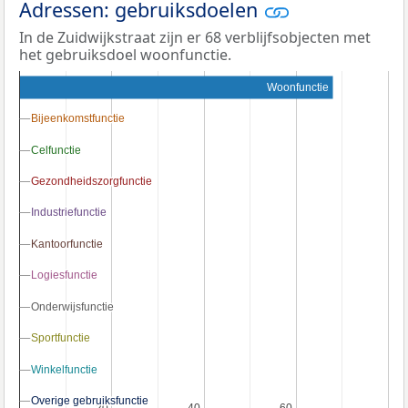
Adressen: gebruiksdoelen
In de Zuidwijkstraat zijn er 68 verblijfsobjecten met
het gebruiksdoel woonfunctie.
Woonfunctie
Bijeenkomstfunctie
Bijeenkomstfunctie
Celfunctie
Celfunctie
Gezondheidszorgfunctie
Gezondheidszorgfunctie
Industriefunctie
Industriefunctie
Kantoorfunctie
Kantoorfunctie
Logiesfunctie
Logiesfunctie
Onderwijsfunctie
Onderwijsfunctie
Sportfunctie
Sportfunctie
Winkelfunctie
Winkelfunctie
Overige gebruiksfunctie
Overige gebruiksfunctie