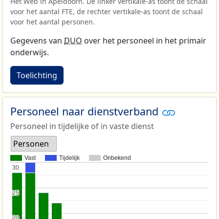
Het Web in Apeldoorn. De linker vertikale-as toont de schaal
voor het aantal FTE, de rechter vertikale-as toont de schaal
voor het aantal personen.
Gegevens van
DUO
over het personeel in het primair
onderwijs.
Toelichting
Personeel naar dienstverband
Personeel in tijdelijke of in vaste dienst
Personen
Vast
Tijdelijk
Onbekend
30
30
25
25
20
20