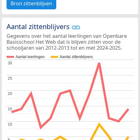
Bron zittenblijven
Aantal zittenblijvers
Gegevens over het aantal leerlingen van Openbare
Basisschool Het Web dat is blijven zitten voor de
schooljaren van 2012-2013 tot en met 2024-2025.
Aantal leerlingen
Aantal zittenblijvers
30
30
25
25
20
20
15
15
10
10
5
5