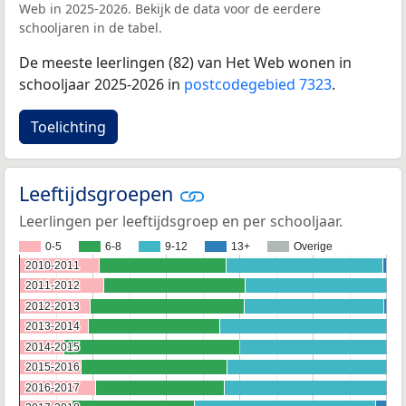
Web in 2025-2026. Bekijk de data voor de eerdere
schooljaren in de tabel.
De meeste leerlingen (82) van Het Web wonen in
schooljaar 2025-2026 in
postcodegebied 7323
.
Toelichting
Leeftijdsgroepen
Leerlingen per leeftijdsgroep en per schooljaar.
0-5
6-8
9-12
13+
Overige
2010-2011
2010-2011
2011-2012
2011-2012
2012-2013
2012-2013
2013-2014
2013-2014
2014-2015
2014-2015
2015-2016
2015-2016
2016-2017
2016-2017