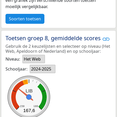
een grafiek zijn verschillende soorten toetsen
moeilijk vergelijkbaar.
Soorten toetsen
Toetsen groep 8, gemiddelde scores
Gebruik de 2 keuzelijsten en selecteer op niveau (Het
Web, Apeldoorn of Nederland) en op schooljaar:
Niveau:
Het Web
Schooljaar:
2024-2025
LIB
158
189
167,6