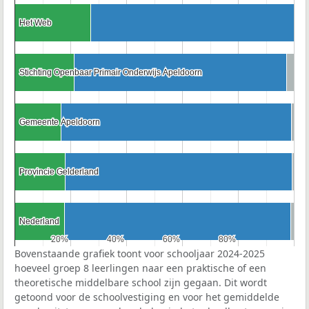
Het Web
Het Web
Stichting Openbaar Primair Onderwijs Apeldoorn
Stichting Openbaar Primair Onderwijs Apeldoorn
Gemeente Apeldoorn
Gemeente Apeldoorn
Provincie Gelderland
Provincie Gelderland
Nederland
Nederland
20%
20%
40%
40%
60%
60%
80%
80%
Bovenstaande grafiek toont voor schooljaar 2024-2025
hoeveel groep 8 leerlingen naar een praktische of een
theoretische middelbare school zijn gegaan. Dit wordt
getoond voor de schoolvestiging en voor het gemiddelde