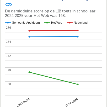
De gemiddelde score op de LIB toets in schooljaar
2024-2025 voor Het Web was 168.
Gemeente Apeldoorn
Het Web
Nederland
176
176
174
174
172
172
170
170
168
168
2023-2024
2024-2025