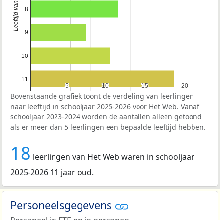
8
9
10
11
5
5
10
10
15
15
20
20
Bovenstaande grafiek toont de verdeling van leerlingen
naar leeftijd in schooljaar 2025-2026 voor Het Web. Vanaf
schooljaar 2023-2024 worden de aantallen alleen getoond
als er meer dan 5 leerlingen een bepaalde leeftijd hebben.
18
leerlingen van Het Web waren in schooljaar
2025-2026 11 jaar oud.
Personeelsgegevens
Personeel in
FTE
en in personen