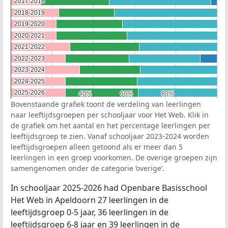
2017-2018
2017-2018
2018-2019
2018-2019
2019-2020
2019-2020
2020-2021
2020-2021
2021-2022
2021-2022
2022-2023
2022-2023
2023-2024
2023-2024
2024-2025
2024-2025
2025-2026
2025-2026
40%
40%
60%
60%
80%
80%
Bovenstaande grafiek toont de verdeling van leerlingen
naar leeftijdsgroepen per schooljaar voor Het Web. Klik in
de grafiek om het aantal en het percentage leerlingen per
leeftijdsgroep te zien. Vanaf schooljaar 2023-2024 worden
leeftijdsgroepen alleen getoond als er meer dan 5
leerlingen in een groep voorkomen. De overige groepen zijn
samengenomen onder de categorie ‘overige’.
In schooljaar 2025-2026 had Openbare Basisschool
Het Web in Apeldoorn 27 leerlingen in de
leeftijdsgroep 0-5 jaar, 36 leerlingen in de
leeftijdsgroep 6-8 jaar en 39 leerlingen in de