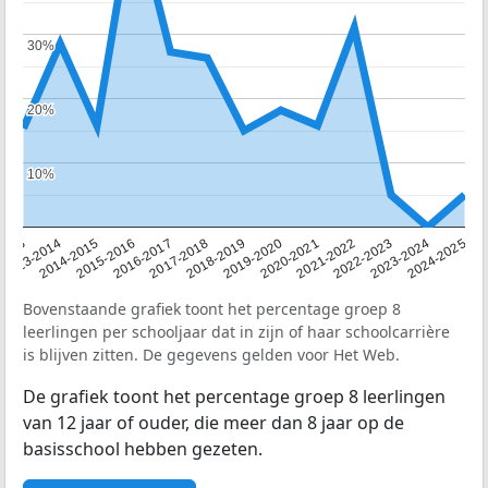
30%
30%
20%
20%
10%
10%
2013
2013-2014
2014-2015
2015-2016
2016-2017
2017-2018
2018-2019
2019-2020
2020-2021
2021-2022
2022-2023
2023-2024
2024-2025
Bovenstaande grafiek toont het percentage groep 8
leerlingen per schooljaar dat in zijn of haar schoolcarrière
is blijven zitten. De gegevens gelden voor Het Web.
De grafiek toont het percentage groep 8 leerlingen
van 12 jaar of ouder, die meer dan 8 jaar op de
basisschool hebben gezeten.