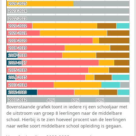
2024-2025
2024-2025
2023-2024
2023-2024
2022-2023
2022-2023
2021-2022
2021-2022
2020-2021
2020-2021
2019-2020
2019-2020
2018-2019
2018-2019
2017-2018
2017-2018
2016-2017
2016-2017
2015-2016
2015-2016
2014-2015
2014-2015
2013-2014
2013-2014
2012-2013
2012-2013
2011-2012
2011-2012
40%
40%
60%
60%
80%
80%
Bovenstaande grafiek toont in iedere rij een schooljaar met
de uitstroom van groep 8 leerlingen naar de middelbare
school. Hierbij is te zien hoeveel procent van de leerlingen
naar welke soort middelbare school opleiding is gegaan.