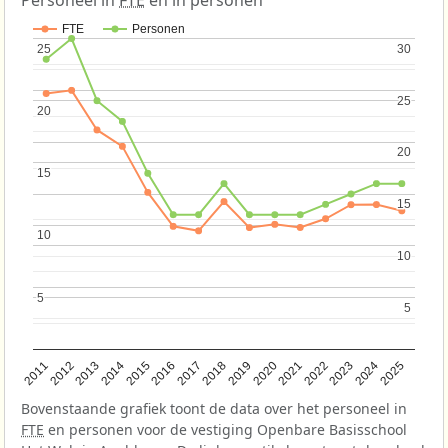
FTE
Personen
25
25
30
30
25
25
20
20
20
20
15
15
15
15
10
10
10
10
5
5
5
5
2013
2018
2023
2015
2020
2025
2012
2017
2022
2014
2019
2024
2011
2016
2021
Bovenstaande grafiek toont de data over het personeel in
FTE
en personen voor de vestiging Openbare Basisschool