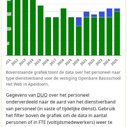
15
15
10
10
5
5
2011
2012
2013
2014
2015
2016
2017
2018
2019
2020
2021
2022
2023
2024
2025
Bovenstaande grafiek toont de data over het personeel naar
type dienstverband voor de vestiging Openbare Basisschool
Het Web in Apeldoorn.
Gegevens van
DUO
over het personeel
onderverdeeld naar de aard van het dienstverband
van personeel (in vaste of tijdelijke dienst). Gebruik
het filter boven de grafiek om de data in aantal
personen of in FTE (voltijdsmedewerkers) weer te