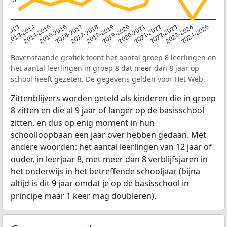
2014-2015
2013-2014
2020-2021
12-2013
2019-2020
2018-2019
2017-2018
2024-2025
2016-2017
2023-2024
2022-2023
2015-2016
2021-2022
Bovenstaande grafiek toont het aantal groep 8 leerlingen en
het aantal leerlingen in groep 8 dat meer dan 8 jaar op
school heeft gezeten. De gegevens gelden voor Het Web.
Zittenblijvers worden geteld als kinderen die in groep
8 zitten en die al 9 jaar of langer op de basisschool
zitten, en dus op enig moment in hun
schoolloopbaan een jaar over hebben gedaan. Met
andere woorden: het aantal leerlingen van 12 jaar of
ouder, in leerjaar 8, met meer dan 8 verblijfsjaren in
het onderwijs in het betreffende schooljaar (bijna
altijd is dit 9 jaar omdat je op de basisschool in
principe maar 1 keer mag doubleren).