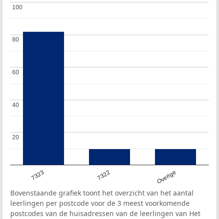
100
100
80
80
60
60
40
40
20
20
7323
7322
Overige
Bovenstaande grafiek toont het overzicht van het aantal
leerlingen per postcode voor de 3 meest voorkomende
postcodes van de huisadressen van de leerlingen van Het