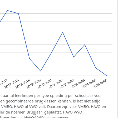
2020-2021
-2017
2023-2024
2019-2020
2022-2023
2018-2019
2025-2026
2021-2022
2017-2018
2024-2025
t aantal leerlingen per type opleiding per schooljaar voor
n gecombineerde brugklassen kennen, is het niet altijd
der VMBO, HAVO of VWO valt. Daarom zijn voor VMBO, HAVO en
der de noemer 'Brugjaar' geplaatst. HAVO VWO
r 3 worden als 'HAVO/VWO' weergegeven.