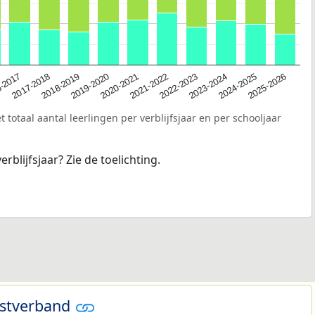
2020-2021
-2017
2023-2024
2019-2020
2022-2023
2018-2019
2025-2026
2021-2022
2017-2018
2024-2025
 totaal aantal leerlingen per verblijfsjaar en per schooljaar
erblijfsjaar? Zie de toelichting.
nstverband