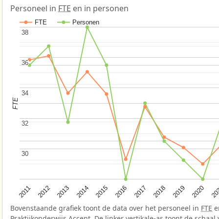
Personeel in
FTE
en in personen
FTE
Personen
38
38
36
36
34
34
FTE
32
32
30
30
2015
2020
2012
2017
2014
2019
2011
2016
20
2013
2018
Bovenstaande grafiek toont de data over het personeel in
FTE
e
Praktijkonderwijs Accent. De linker vertikale-as toont de schaal 