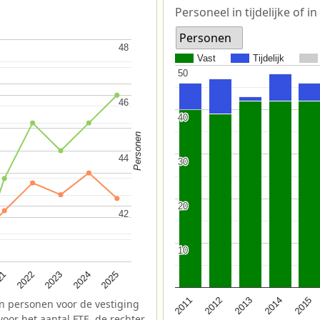
Personeel in tijdelijke of in
Personen
48
48
Vast
Tijdelijk
50
50
46
46
40
40
Personen
44
44
30
30
20
20
42
42
10
10
2025
2022
2024
21
2023
2013
2012
2015
2011
2014
n personen voor de vestiging
voor het aantal FTE, de rechter