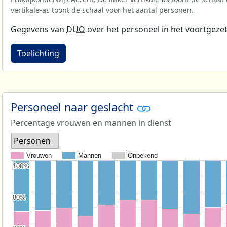
vertikale-as toont de schaal voor het aantal personen.
Gegevens van
DUO
over het personeel in het voortgezet
Toelichting
Personeel naar geslacht
Percentage vrouwen en mannen in dienst
Personen
Vrouwen
Mannen
Onbekend
100%
100%
80%
80%