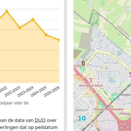
2024-2025
2022-2023
2025-2026
2023-2024
-2022
ooljaar voor de
 van de data van
DUO
over
leerlingen dat op peildatum