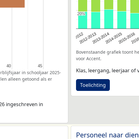
20%
20%
2016
2012-2013
2015-2016
2011-2012
2014-2015
2013-2014
Bovenstaande grafiek toont het
voor Accent.
40
40
45
45
Klas, leergang, leerjaar of v
blijfsjaar in schooljaar 2025-
len alleen getoond als er
Toelichting
26 ingeschreven in
Personeel naar die