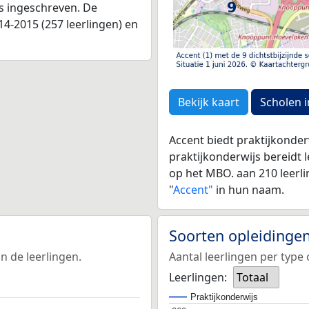
as ingeschreven. De
4-2015 (257 leerlingen) en
Bekijk kaart
Scholen i
Accent biedt praktijkonde
praktijkonderwijs bereidt 
op het MBO. aan 210 leerli
"
Accent"
in hun naam.
Soorten opleidinge
n de leerlingen.
Aantal leerlingen per type 
Leerlingen:
Totaal
Praktijkonderwijs