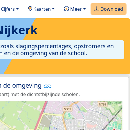
Cijfers
Kaarten
Meer
Download
Nijkerk
ten zoals slagingspercentages, opstromers en
gen en de omgeving van de school.
in de omgeving
rt) met de dichtstbijzijnde scholen.