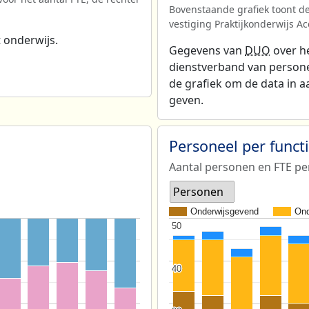
Bovenstaande grafiek toont de
vestiging Praktijkonderwijs Ac
 onderwijs.
Gegevens van
DUO
over he
dienstverband van personeel
de grafiek om de data in a
geven.
Personeel per func
Aantal personen en FTE pe
Personen
Onderwijsgevend
Ond
50
50
40
40