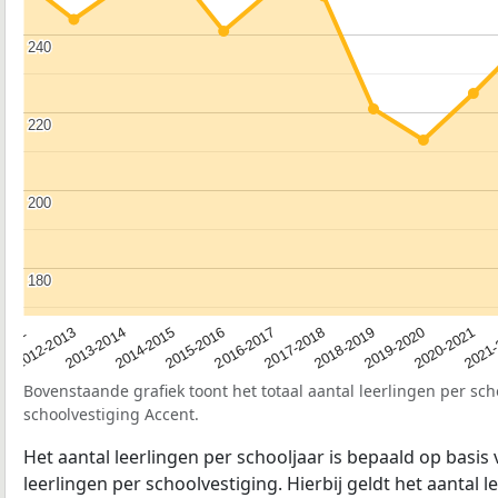
240
240
220
220
200
200
180
180
2012-2013
2019-2020
2017-2018
2015-2016
2013-2014
2020-2021
2012
2018-2019
2016-2017
2014-2015
2021
Bovenstaande grafiek toont het totaal aantal leerlingen per sch
schoolvestiging Accent.
Het aantal leerlingen per schooljaar is bepaald op basis
leerlingen per schoolvestiging. Hierbij geldt het aantal 