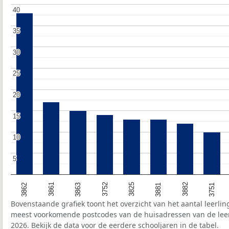
40
40
35
35
30
30
25
25
20
20
15
15
10
10
5
5
3861
3825
3751
3862
3752
3882
3863
3881
Bovenstaande grafiek toont het overzicht van het aantal leerli
meest voorkomende postcodes van de huisadressen van de leer
2026. Bekijk de data voor de eerdere schooljaren in de tabel.