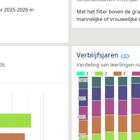
r 2025-2026 in
Met het filter boven de gra
mannelijke of vrouwelijke
Verblijfsjaren
26.
Verdeling van leerlingen na
1
2
3
100%
100%
80%
80%
60%
60%
40%
40%