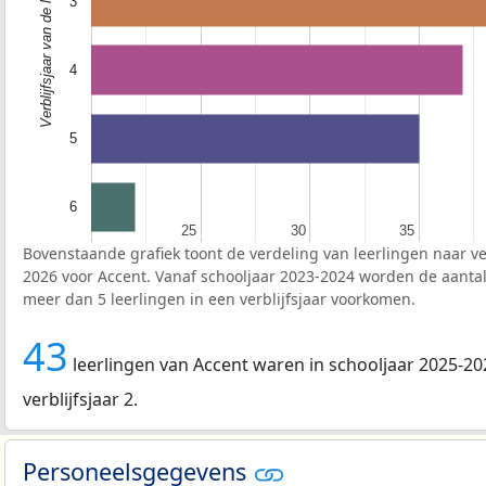
Verblijfsjaar van de leerlingen
3
4
5
6
25
25
30
30
35
35
Bovenstaande grafiek toont de verdeling van leerlingen naar ver
2026 voor Accent. Vanaf schooljaar 2023-2024 worden de aantal
meer dan 5 leerlingen in een verblijfsjaar voorkomen.
43
leerlingen van Accent waren in schooljaar 2025-20
verblijfsjaar 2.
Personeelsgegevens