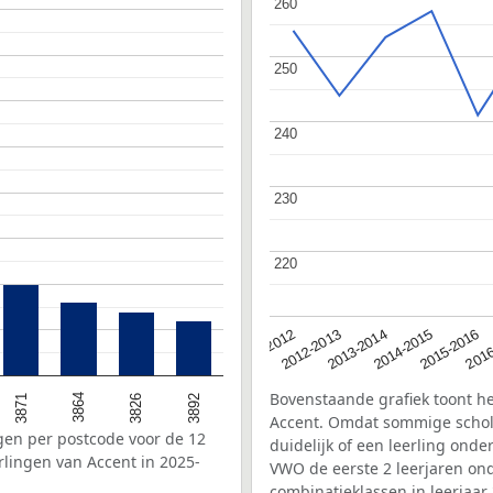
260
260
250
250
240
240
230
230
220
220
2016
2012-2013
2015-2016
2011-2012
2014-2015
2013-2014
Bovenstaande grafiek toont he
3826
3864
3871
3892
Accent. Omdat sommige schole
ngen per postcode voor de 12
duidelijk of een leerling on
lingen van Accent in 2025-
VWO de eerste 2 leerjaren on
combinatieklassen in leerjaa