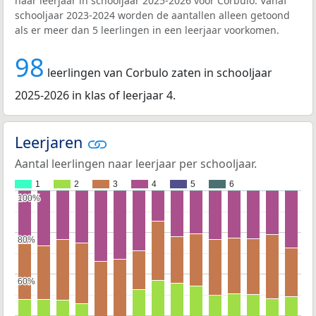
naar leerjaar in schooljaar 2025-2026 voor Corbulo. Vanaf
schooljaar 2023-2024 worden de aantallen alleen getoond
als er meer dan 5 leerlingen in een leerjaar voorkomen.
98
leerlingen van Corbulo zaten in schooljaar
2025-2026 in klas of leerjaar 4.
Leerjaren
Aantal leerlingen naar leerjaar per schooljaar.
1
2
3
4
5
6
100%
100%
80%
80%
60%
60%