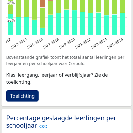
40%
40%
20%
20%
1-2012
2013-2014
2015-2016
2017-2018
2019-2020
2021-2022
2023-2024
2025-2026
Bovenstaande grafiek toont het totaal aantal leerlingen per
leerjaar en per schooljaar voor Corbulo.
Klas, leergang, leerjaar of verblijfsjaar? Zie de
toelichting.
Toelichting
Percentage geslaagde leerlingen per
schooljaar