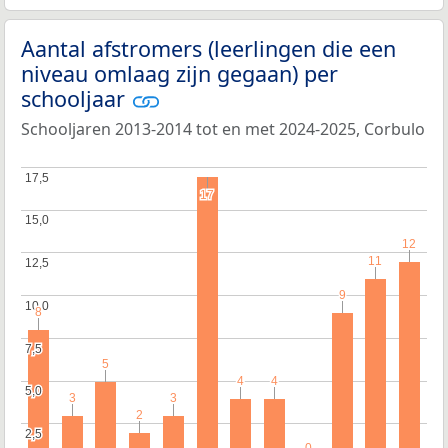
Aantal afstromers (leerlingen die een
niveau omlaag zijn gegaan) per
schooljaar
Schooljaren 2013-2014 tot en met 2024-2025, Corbulo
17,5
17,5
17
17
15,0
15,0
12
12
11
11
12,5
12,5
9
9
10,0
10,0
8
8
7,5
7,5
5
5
4
4
4
4
5,0
5,0
3
3
3
3
2
2
2,5
2,5