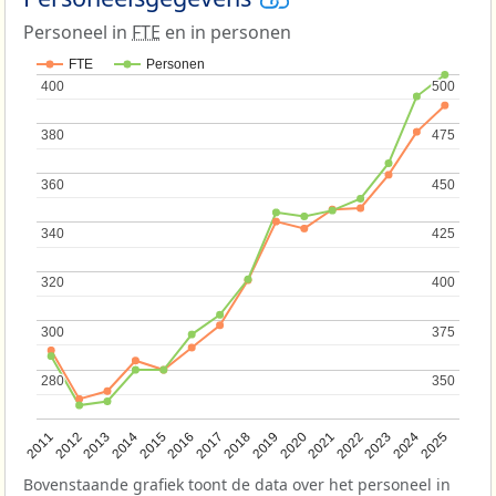
Personeel in
FTE
en in personen
FTE
Personen
400
400
500
500
380
380
475
475
360
360
450
450
340
340
425
425
320
320
400
400
300
300
375
375
280
280
350
350
2013
2018
2023
2015
2020
2025
2012
2017
2022
2014
2019
2024
2011
2016
2021
Bovenstaande grafiek toont de data over het personeel in