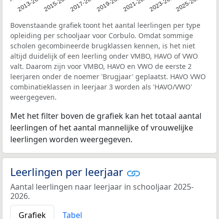
1-2012
2013-2014
2015-2016
2017-2018
2019-2020
2021-2022
2023-2024
2025-2026
Bovenstaande grafiek toont het aantal leerlingen per type
opleiding per schooljaar voor Corbulo. Omdat sommige
scholen gecombineerde brugklassen kennen, is het niet
altijd duidelijk of een leerling onder VMBO, HAVO of VWO
valt. Daarom zijn voor VMBO, HAVO en VWO de eerste 2
leerjaren onder de noemer 'Brugjaar' geplaatst. HAVO VWO
combinatieklassen in leerjaar 3 worden als 'HAVO/VWO'
weergegeven.
Met het filter boven de grafiek kan het totaal aantal
leerlingen of het aantal mannelijke of vrouwelijke
leerlingen worden weergegeven.
Leerlingen per leerjaar
Aantal leerlingen naar leerjaar in schooljaar 2025-
2026.
Grafiek
Tabel