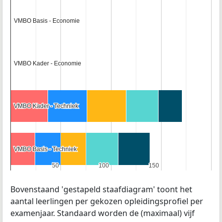
VMBO Basis - Economie
VMBO Basis - Economie
VMBO Kader - Economie
VMBO Kader - Economie
VMBO Kader - Techniek
VMBO Kader - Techniek
VMBO Basis - Techniek
VMBO Basis - Techniek
50
50
100
100
150
150
Bovenstaand 'gestapeld staafdiagram' toont het
aantal leerlingen per gekozen opleidingsprofiel per
examenjaar. Standaard worden de (maximaal) vijf