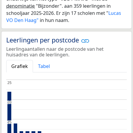
denominatie
"Bijzonder". aan 359 leerlingen in
schooljaar 2025-2026. Er zijn 17 scholen met "
Lucas
VO Den Haag"
in hun naam.
Leerlingen per postcode
Leerlingaantallen naar de postcode van het
huisadres van de leerlingen.
Grafiek
Tabel
25
25
20
20
15
15