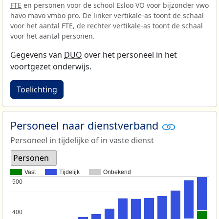
FTE
en personen voor de school Esloo VO voor bijzonder vwo
havo mavo vmbo pro. De linker vertikale-as toont de schaal
voor het aantal FTE, de rechter vertikale-as toont de schaal
voor het aantal personen.
Gegevens van
DUO
over het personeel in het
voortgezet onderwijs.
Toelichting
Personeel naar dienstverband
Personeel in tijdelijke of in vaste dienst
Personen
Vast
Tijdelijk
Onbekend
500
500
400
400