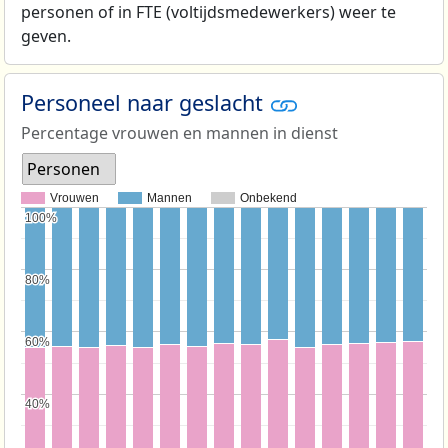
personen of in FTE (voltijdsmedewerkers) weer te
geven.
Personeel naar geslacht
Percentage vrouwen en mannen in dienst
Personen
Vrouwen
Mannen
Onbekend
100%
100%
80%
80%
60%
60%
40%
40%