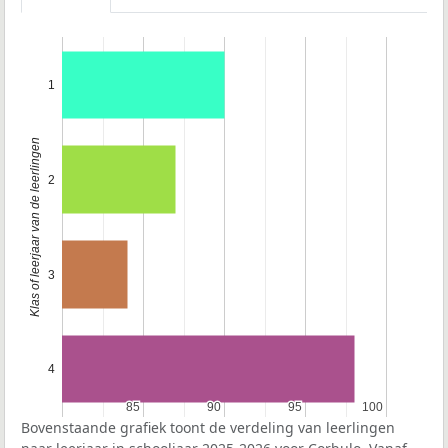
1
Klas of leerjaar van de leerlingen
2
3
4
85
85
90
90
95
95
100
100
Bovenstaande grafiek toont de verdeling van leerlingen