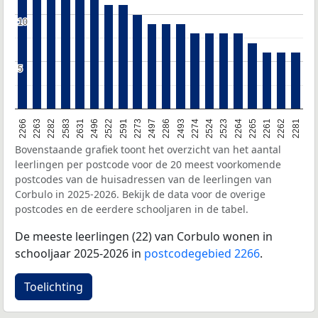
10
10
5
5
2266
2263
2282
2583
2631
2496
2522
2591
2273
2497
2286
2493
2274
2524
2523
2264
2265
2261
2262
2281
Bovenstaande grafiek toont het overzicht van het aantal
leerlingen per postcode voor de 20 meest voorkomende
postcodes van de huisadressen van de leerlingen van
Corbulo in 2025-2026. Bekijk de data voor de overige
postcodes en de eerdere schooljaren in de tabel.
De meeste leerlingen (22) van Corbulo wonen in
schooljaar 2025-2026 in
postcodegebied 2266
.
Toelichting