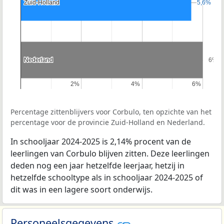
Zuid-Holland
Zuid-Holland
5,6%
5,6%
Nederland
Nederland
6%
6%
2%
2%
4%
4%
6%
6%
Percentage zittenblijvers voor Corbulo, ten opzichte van het
percentage voor de provincie Zuid-Holland en Nederland.
In schooljaar 2024-2025 is 2,14% procent van de
leerlingen van Corbulo blijven zitten. Deze leerlingen
deden nog een jaar hetzelfde leerjaar, hetzij in
hetzelfde schooltype als in schooljaar 2024-2025 of
dit was in een lagere soort onderwijs.
Personeelsgegevens