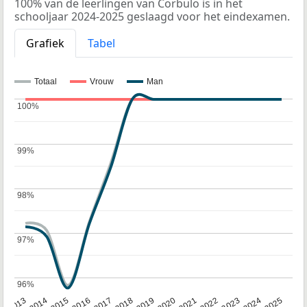
100% van de leerlingen van Corbulo is in het
schooljaar 2024-2025 geslaagd voor het eindexamen.
Grafiek
Tabel
Totaal
Vrouw
Man
100%
100%
99%
99%
98%
98%
97%
97%
96%
96%