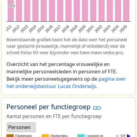
20%
20%
2011
2012
2013
2014
2015
2016
2017
2018
2019
2020
2021
2022
2023
2024
2025
Bovenstaande grafiek toont het de data over het personeel
naar geslacht (vrouwelijk, mannelijk of onbekend) voor de
school Esloo VO voor bijzonder vwo havo mavo vmbo pro.
Overzicht van het percentage vrouwelijke en
mannelijke personeelsleden in personen of FTE.
Bekijk meer personeelsgegevens op de
pagina over
het onderwijsbestuur Lucas Onderwijs
.
Personeel per functiegroep
Aantal personen en FTE per functiegroep
Personen
Onderwijs…
Ondersteu…
Leraren in…
1/2