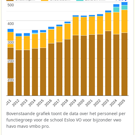
500
500
400
400
300
300
200
200
100
100
2011
2012
2013
2014
2015
2016
2017
2018
2019
2020
2021
2022
2023
2024
2025
Bovenstaande grafiek toont de data over het personeel per
functiegroep voor de school Esloo VO voor bijzonder vwo
havo mavo vmbo pro.