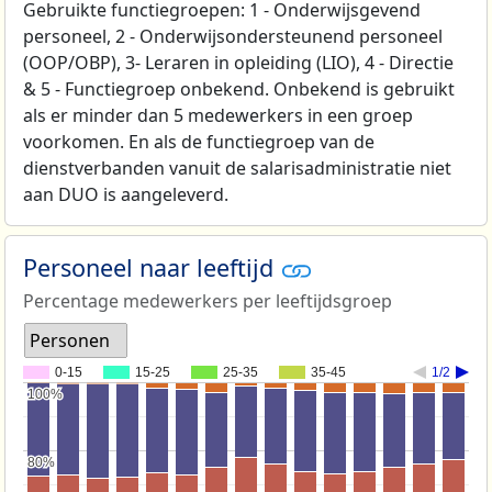
Gebruikte functiegroepen: 1 - Onderwijsgevend
personeel, 2 - Onderwijsondersteunend personeel
(OOP/OBP), 3- Leraren in opleiding (LIO), 4 - Directie
& 5 - Functiegroep onbekend. Onbekend is gebruikt
als er minder dan 5 medewerkers in een groep
voorkomen. En als de functiegroep van de
dienstverbanden vanuit de salarisadministratie niet
aan DUO is aangeleverd.
Personeel naar leeftijd
Percentage medewerkers per leeftijdsgroep
Personen
0-15
15-25
25-35
35-45
1/2
100%
100%
80%
80%