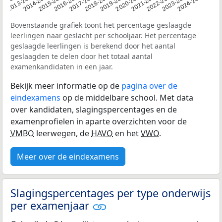
2014-2015
2020-2021
2013-2014
2019-2020
12-2013
2018-2019
2024-2025
2017-2018
2023-2024
2016-2017
2022-2023
2015-2016
2021-2022
Bovenstaande grafiek toont het percentage geslaagde
leerlingen naar geslacht per schooljaar. Het percentage
geslaagde leerlingen is berekend door het aantal
geslaagden te delen door het totaal aantal
examenkandidaten in een jaar.
Bekijk meer informatie op de
pagina over de
eindexamens
op de middelbare school. Met data
over kandidaten, slagingspercentages en de
examenprofielen in aparte overzichten voor de
VMBO
leerwegen, de
HAVO
en het
VWO
.
Meer over de eindexamens
Slagingspercentages per type onderwijs
per examenjaar