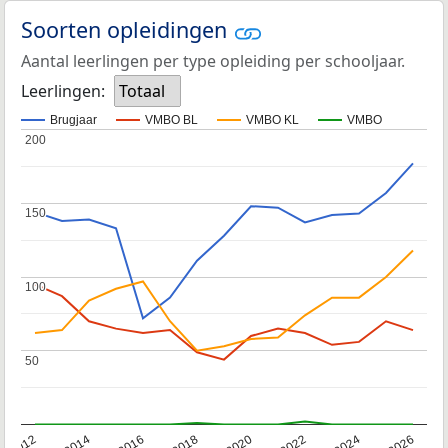
Soorten opleidingen
Aantal leerlingen per type opleiding per schooljaar.
Leerlingen:
Totaal
Brugjaar
VMBO BL
VMBO KL
VMBO
200
200
150
150
100
100
50
50