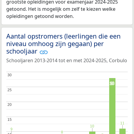
grootste opleidingen voor examenjaar 2024-2025
getoond. Het is mogelijk om zelf te kiezen welke
opleidingen getoond worden.
Aantal opstromers (leerlingen die een
niveau omhoog zijn gegaan) per
schooljaar
Schooljaren 2013-2014 tot en met 2024-2025, Corbulo
30
30
28
28
25
25
20
20
15
15
11
11
10
10
9
9
8
8