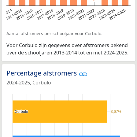
0
0
13-2014
2014-2015
2015-2016
2016-2017
2017-2018
2018-2019
2019-2020
2020-2021
2021-2022
2022-2023
2023-2024
2024-2025
Aantal afstromers per schooljaar voor Corbulo.
Voor Corbulo zijn gegevens over afstromers bekend
over de schooljaren 2013-2014 tot en met 2024-2025.
Percentage afstromers
2024-2025, Corbulo
Corbulo
Corbulo
3,67%
3,67%