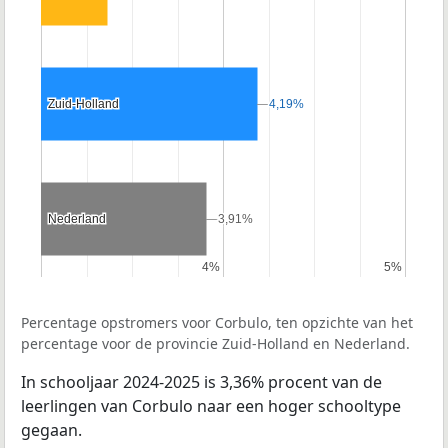
Zuid-Holland
Zuid-Holland
4,19%
4,19%
Nederland
Nederland
3,91%
3,91%
4%
4%
5%
5%
Percentage opstromers voor Corbulo, ten opzichte van het
percentage voor de provincie Zuid-Holland en Nederland.
In schooljaar 2024-2025 is 3,36% procent van de
leerlingen van Corbulo naar een hoger schooltype
gegaan.