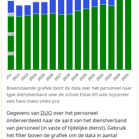
300
300
200
200
100
100
2011
2012
2013
2014
2015
2016
2017
2018
2019
2020
2021
2022
2023
2024
2025
Bovenstaande grafiek toont de data over het personeel naar
type dienstverband voor de school Esloo VO voor bijzonder
vwo havo mavo vmbo pro.
Gegevens van
DUO
over het personeel
onderverdeeld naar de aard van het dienstverband
van personeel (in vaste of tijdelijke dienst). Gebruik
het filter boven de grafiek om de data in aantal