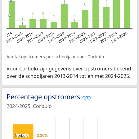
10
10
7
7
6
6
3
3
3
3
5
5
2
2
2
2
1
1
13-2014
2014-2015
2015-2016
2016-2017
2017-2018
2018-2019
2019-2020
2020-2021
2021-2022
2022-2023
2023-2024
2024-2025
Aantal opstromers per schooljaar voor Corbulo.
Voor Corbulo zijn gegevens over opstromers bekend
over de schooljaren 2013-2014 tot en met 2024-2025.
Percentage opstromers
2024-2025, Corbulo
Corbulo
Corbulo
3,36%
3,36%