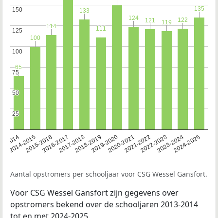
135
135
150
150
133
133
124
124
122
122
121
121
119
119
114
114
111
111
125
125
100
100
100
100
65
65
75
75
50
50
25
25
13-2014
2014-2015
2015-2016
2016-2017
2017-2018
2018-2019
2019-2020
2020-2021
2021-2022
2022-2023
2023-2024
2024-2025
Aantal opstromers per schooljaar voor CSG Wessel Gansfort.
Voor CSG Wessel Gansfort zijn gegevens over
opstromers bekend over de schooljaren 2013-2014
tot en met 2024-2025.