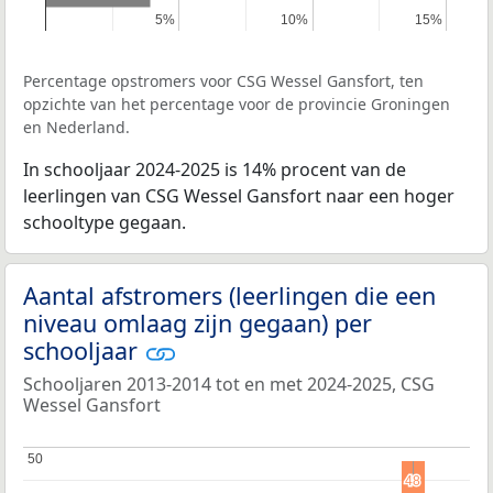
5%
5%
10%
10%
15%
15%
Percentage opstromers voor CSG Wessel Gansfort, ten
opzichte van het percentage voor de provincie Groningen
en Nederland.
In schooljaar 2024-2025 is 14% procent van de
leerlingen van CSG Wessel Gansfort naar een hoger
schooltype gegaan.
Aantal afstromers (leerlingen die een
niveau omlaag zijn gegaan) per
schooljaar
Schooljaren 2013-2014 tot en met 2024-2025, CSG
Wessel Gansfort
50
50
48
48