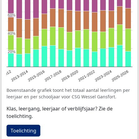
60%
60%
40%
40%
20%
20%
1-2012
2013-2014
2015-2016
2017-2018
2019-2020
2021-2022
2023-2024
2025-2026
Bovenstaande grafiek toont het totaal aantal leerlingen per
leerjaar en per schooljaar voor CSG Wessel Gansfort.
Klas, leergang, leerjaar of verblijfsjaar? Zie de
toelichting.
Toelichting