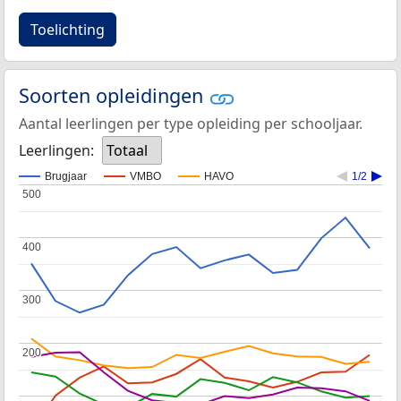
Toelichting
Soorten opleidingen
Aantal leerlingen per type opleiding per schooljaar.
Leerlingen:
Totaal
Brugjaar
VMBO
HAVO
1/2
500
500
400
400
300
300
200
200