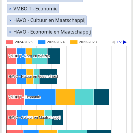
VMBO T - Economie
×
HAVO - Cultuur en Maatschappij
×
HAVO - Economie en Maatschappij
×
2024-2025
2023-2024
2022-2023
1/2
VMBO T - Zorg en Welzijn
VMBO T - Zorg en Welzijn
HAVO - Natuur en Gezondheid
HAVO - Natuur en Gezondheid
VMBO T - Economie
VMBO T - Economie
HAVO - Cultuur en Maatschappij
HAVO - Cultuur en Maatschappij