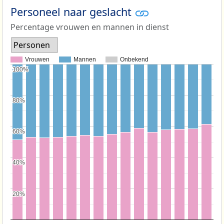
Personeel naar geslacht
Percentage vrouwen en mannen in dienst
Personen
Vrouwen
Mannen
Onbekend
100%
100%
80%
80%
60%
60%
40%
40%
20%
20%