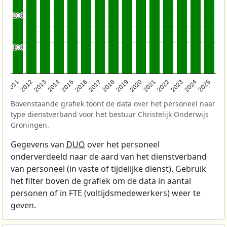
200
200
100
100
2011
2012
2013
2014
2015
2016
2017
2018
2019
2020
2021
2022
2023
2024
2025
Bovenstaande grafiek toont de data over het personeel naar
type dienstverband voor het bestuur Christelijk Onderwijs
Groningen.
Gegevens van
DUO
over het personeel
onderverdeeld naar de aard van het dienstverband
van personeel (in vaste of tijdelijke dienst). Gebruik
het filter boven de grafiek om de data in aantal
personen of in FTE (voltijdsmedewerkers) weer te
geven.