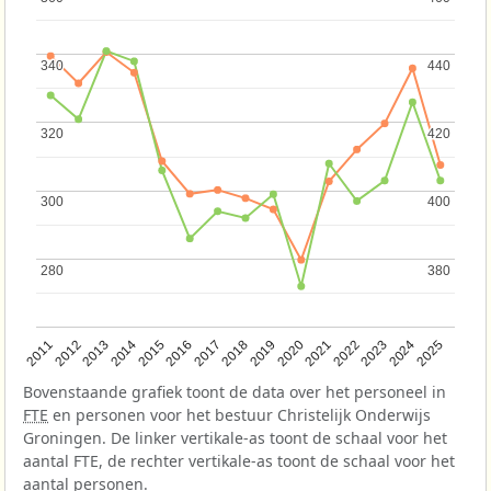
340
340
440
440
320
320
420
420
300
300
400
400
280
280
380
380
2013
2018
2023
2015
2020
2025
2012
2017
2022
2014
2019
2024
2011
2016
2021
Bovenstaande grafiek toont de data over het personeel in
FTE
en personen voor het bestuur Christelijk Onderwijs
Groningen. De linker vertikale-as toont de schaal voor het
aantal FTE, de rechter vertikale-as toont de schaal voor het
aantal personen.