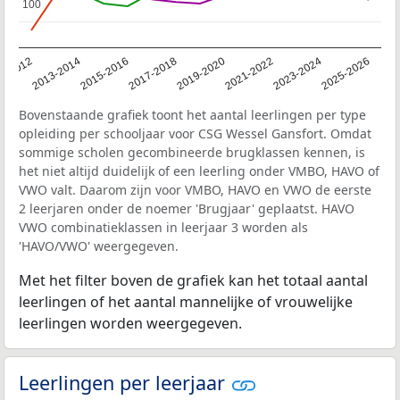
100
100
1-2012
2013-2014
2015-2016
2017-2018
2019-2020
2021-2022
2023-2024
2025-2026
Bovenstaande grafiek toont het aantal leerlingen per type
opleiding per schooljaar voor CSG Wessel Gansfort. Omdat
sommige scholen gecombineerde brugklassen kennen, is
het niet altijd duidelijk of een leerling onder VMBO, HAVO of
VWO valt. Daarom zijn voor VMBO, HAVO en VWO de eerste
2 leerjaren onder de noemer 'Brugjaar' geplaatst. HAVO
VWO combinatieklassen in leerjaar 3 worden als
'HAVO/VWO' weergegeven.
Met het filter boven de grafiek kan het totaal aantal
leerlingen of het aantal mannelijke of vrouwelijke
leerlingen worden weergegeven.
Leerlingen per leerjaar