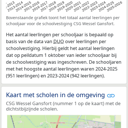
2015-2016
2022-2023
2013-2014
2020-2021
2012
2018-2019
2025-2026
2016-2017
2023-2024
2014-2015
2021-2022
2012-2013
2019-2020
2024-2025
2017-2018
Bovenstaande grafiek toont het totaal aantal leerlingen per
schooljaar voor de schoolvestiging CSG Wessel Gansfort.
Het aantal leerlingen per schooljaar is bepaald op
basis van de data van
DUO
over leerlingen per
schoolvestiging. Hierbij geldt het aantal leerlingen
dat op peildatum 1 oktober van ieder schooljaar bij
de schoolvestiging was ingeschreven. De schooljaren
met het hoogste aantal leerlingen waren 2024-2025
(951 leerlingen) en 2023-2024 (942 leerlingen).
Kaart met scholen in de omgeving
CSG Wessel Gansfort (nummer 1 op de kaart) met de
dichtstbijzijnde scholen.