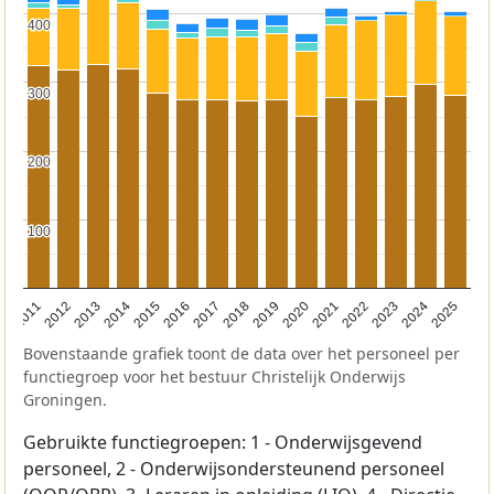
400
400
300
300
200
200
100
100
2011
2012
2013
2014
2015
2016
2017
2018
2019
2020
2021
2022
2023
2024
2025
Bovenstaande grafiek toont de data over het personeel per
functiegroep voor het bestuur Christelijk Onderwijs
Groningen.
Gebruikte functiegroepen: 1 - Onderwijsgevend
personeel, 2 - Onderwijsondersteunend personeel