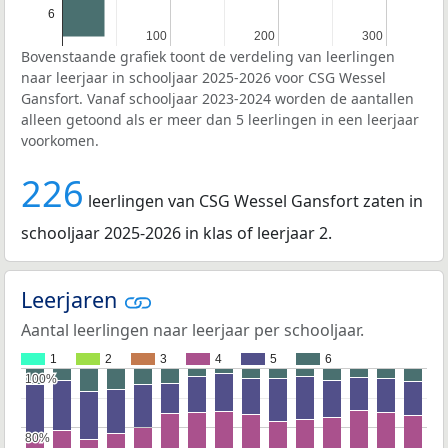
6
100
100
200
200
300
300
Bovenstaande grafiek toont de verdeling van leerlingen
naar leerjaar in schooljaar 2025-2026 voor CSG Wessel
Gansfort. Vanaf schooljaar 2023-2024 worden de aantallen
alleen getoond als er meer dan 5 leerlingen in een leerjaar
voorkomen.
226
leerlingen van CSG Wessel Gansfort zaten in
schooljaar 2025-2026 in klas of leerjaar 2.
Leerjaren
Aantal leerlingen naar leerjaar per schooljaar.
1
2
3
4
5
6
100%
100%
80%
80%