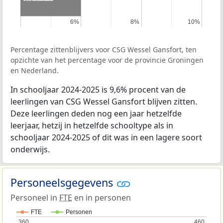
6%
6%
8%
8%
10%
10%
Percentage zittenblijvers voor CSG Wessel Gansfort, ten
opzichte van het percentage voor de provincie Groningen
en Nederland.
In schooljaar 2024-2025 is 9,6% procent van de
leerlingen van CSG Wessel Gansfort blijven zitten.
Deze leerlingen deden nog een jaar hetzelfde
leerjaar, hetzij in hetzelfde schooltype als in
schooljaar 2024-2025 of dit was in een lagere soort
onderwijs.
Personeelsgegevens
Personeel in
FTE
en in personen
FTE
Personen
360
360
460
460