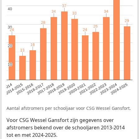
37
37
40
40
34
34
34
34
33
33
29
29
28
28
26
26
30
30
24
24
24
24
16
16
20
20
13
13
10
10
13-2014
2014-2015
2015-2016
2016-2017
2017-2018
2018-2019
2019-2020
2020-2021
2021-2022
2022-2023
2023-2024
2024-2025
Aantal afstromers per schooljaar voor CSG Wessel Gansfort.
Voor CSG Wessel Gansfort zijn gegevens over
afstromers bekend over de schooljaren 2013-2014
tot en met 2024-2025.