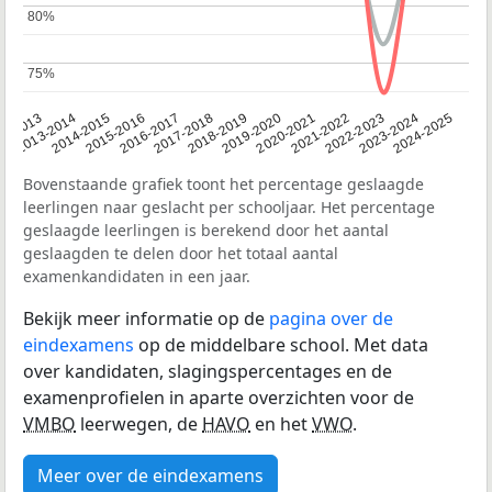
80%
80%
75%
75%
2014-2015
2020-2021
2013-2014
2019-2020
12-2013
2018-2019
2024-2025
2017-2018
2023-2024
2016-2017
2022-2023
2015-2016
2021-2022
Bovenstaande grafiek toont het percentage geslaagde
leerlingen naar geslacht per schooljaar. Het percentage
geslaagde leerlingen is berekend door het aantal
geslaagden te delen door het totaal aantal
examenkandidaten in een jaar.
Bekijk meer informatie op de
pagina over de
eindexamens
op de middelbare school. Met data
over kandidaten, slagingspercentages en de
examenprofielen in aparte overzichten voor de
VMBO
leerwegen, de
HAVO
en het
VWO
.
Meer over de eindexamens