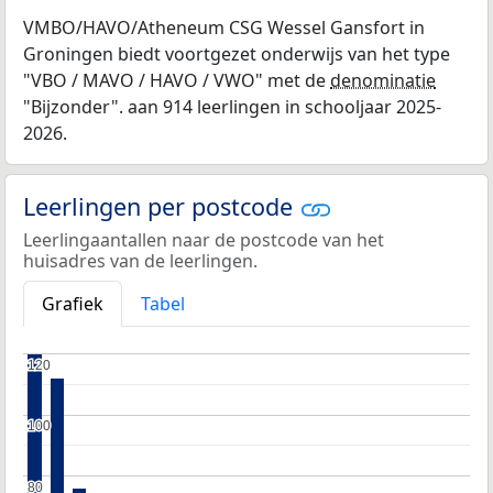
VMBO/HAVO/Atheneum CSG Wessel Gansfort in
Groningen biedt voortgezet onderwijs van het type
"VBO / MAVO / HAVO / VWO" met de
denominatie
"Bijzonder". aan 914 leerlingen in schooljaar 2025-
2026.
Leerlingen per postcode
Leerlingaantallen naar de postcode van het
huisadres van de leerlingen.
Grafiek
Tabel
120
120
100
100
80
80