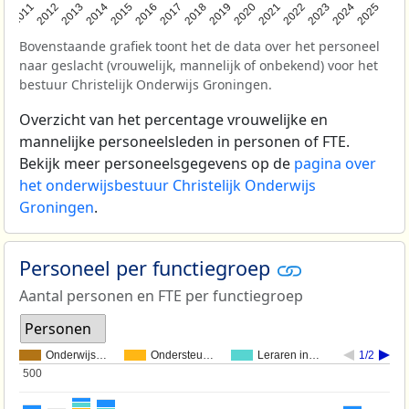
2011
2012
2013
2014
2015
2016
2017
2018
2019
2020
2021
2022
2023
2024
2025
Bovenstaande grafiek toont het de data over het personeel
naar geslacht (vrouwelijk, mannelijk of onbekend) voor het
bestuur Christelijk Onderwijs Groningen.
Overzicht van het percentage vrouwelijke en
mannelijke personeelsleden in personen of FTE.
Bekijk meer personeelsgegevens op de
pagina over
het onderwijsbestuur Christelijk Onderwijs
Groningen
.
Personeel per functiegroep
Aantal personen en FTE per functiegroep
Personen
Onderwijs…
Ondersteu…
Leraren in…
1/2
500
500