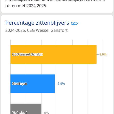
tot en met 2024-2025.
Percentage zittenblijvers
2024-2025, CSG Wessel Gansfort
CSG Wessel Gansfort
CSG Wessel Gansfort
9,6%
9,6%
Groningen
Groningen
6,9%
6,9%
Nederland
Nederland
6%
6%