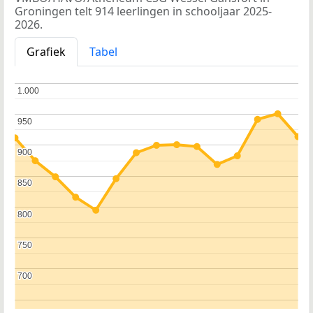
Groningen telt 914 leerlingen in schooljaar 2025-
2026.
Grafiek
Tabel
1.000
1.000
950
950
900
900
850
850
800
800
750
750
700
700