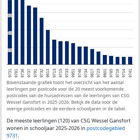
60
60
40
40
20
20
9731
9781
9736
9737
9791
9732
9613
9713
9715
9733
9951
9746
9734
9617
9723
9801
9785
9716
9714
9741
Bovenstaande grafiek toont het overzicht van het aantal
leerlingen per postcode voor de 20 meest voorkomende
postcodes van de huisadressen van de leerlingen van CSG
Wessel Gansfort in 2025-2026. Bekijk de data voor de
overige postcodes en de eerdere schooljaren in de tabel.
De meeste leerlingen (120) van CSG Wessel Gansfort
wonen in schooljaar 2025-2026 in
postcodegebied
9731
.