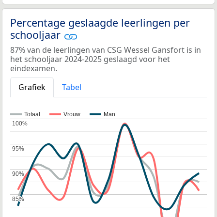
Percentage geslaagde leerlingen per
schooljaar
87% van de leerlingen van CSG Wessel Gansfort is in
het schooljaar 2024-2025 geslaagd voor het
eindexamen.
Grafiek
Tabel
Totaal
Vrouw
Man
100%
100%
95%
95%
90%
90%
85%
85%