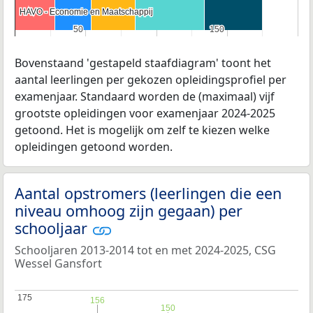
HAVO - Economie en Maatschappij
HAVO - Economie en Maatschappij
50
50
150
150
Bovenstaand 'gestapeld staafdiagram' toont het
aantal leerlingen per gekozen opleidingsprofiel per
examenjaar. Standaard worden de (maximaal) vijf
grootste opleidingen voor examenjaar 2024-2025
getoond. Het is mogelijk om zelf te kiezen welke
opleidingen getoond worden.
Aantal opstromers (leerlingen die een
niveau omhoog zijn gegaan) per
schooljaar
Schooljaren 2013-2014 tot en met 2024-2025, CSG
Wessel Gansfort
175
175
156
156
150
150