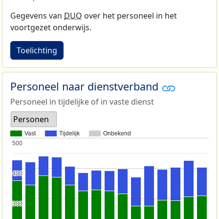
Gegevens van
DUO
over het personeel in het
voortgezet onderwijs.
Toelichting
Personeel naar dienstverband
Personeel in tijdelijke of in vaste dienst
Personen
Vast
Tijdelijk
Onbekend
500
500
400
400
300
300