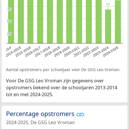
69
69
75
75
50
50
25
25
13-2014
2014-2015
2015-2016
2016-2017
2017-2018
2018-2019
2019-2020
2020-2021
2021-2022
2022-2023
2023-2024
2024-2025
Aantal opstromers per schooljaar voor De GSG Leo Vroman.
Voor De GSG Leo Vroman zijn gegevens over
opstromers bekend over de schooljaren 2013-2014
tot en met 2024-2025.
Percentage opstromers
2024-2025, De GSG Leo Vroman