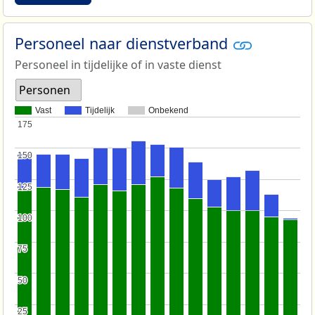
Personeel naar dienstverband
Personeel in tijdelijke of in vaste dienst
Personen
Vast
Tijdelijk
Onbekend
175
175
150
150
125
125
100
100
75
75
50
50
25
25