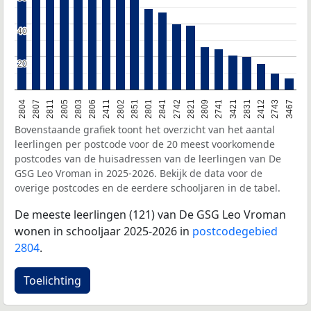
40
40
20
20
2804
2807
2811
2805
2803
2806
2411
2802
2851
2801
2841
2742
2821
2809
2741
3421
2831
2412
2743
3467
Bovenstaande grafiek toont het overzicht van het aantal
leerlingen per postcode voor de 20 meest voorkomende
postcodes van de huisadressen van de leerlingen van De
GSG Leo Vroman in 2025-2026. Bekijk de data voor de
overige postcodes en de eerdere schooljaren in de tabel.
De meeste leerlingen (121) van De GSG Leo Vroman
wonen in schooljaar 2025-2026 in
postcodegebied
2804
.
Toelichting