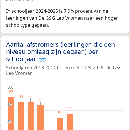
In schooljaar 2024-2025 is 7,9% procent van de
leerlingen van De GSG Leo Vroman naar een hoger
schooltype gegaan.
Aantal afstromers (leerlingen die een
niveau omlaag zijn gegaan) per
schooljaar
Schooljaren 2013-2014 tot en met 2024-2025, De GSG
Leo Vroman
100
100
93
93
90
90
90
90
88
88
90
90
83
83
81
81
80
80