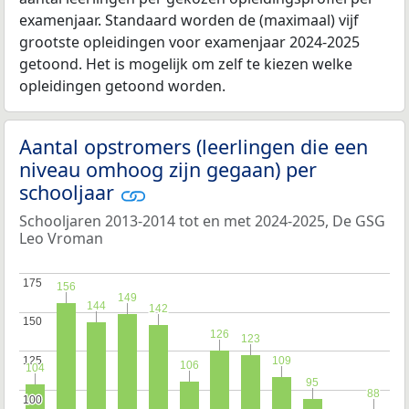
examenjaar. Standaard worden de (maximaal) vijf
grootste opleidingen voor examenjaar 2024-2025
getoond. Het is mogelijk om zelf te kiezen welke
opleidingen getoond worden.
Aantal opstromers (leerlingen die een
niveau omhoog zijn gegaan) per
schooljaar
Schooljaren 2013-2014 tot en met 2024-2025, De GSG
Leo Vroman
175
175
156
156
149
149
144
144
142
142
150
150
126
126
123
123
125
125
109
109
106
106
104
104
95
95
88
88
100
100