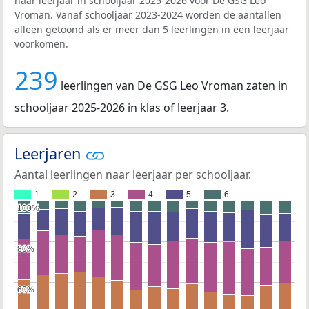
naar leerjaar in schooljaar 2025-2026 voor De GSG Leo
Vroman. Vanaf schooljaar 2023-2024 worden de aantallen
alleen getoond als er meer dan 5 leerlingen in een leerjaar
voorkomen.
239
leerlingen van De GSG Leo Vroman zaten in
schooljaar 2025-2026 in klas of leerjaar 3.
Leerjaren
Aantal leerlingen naar leerjaar per schooljaar.
1
2
3
4
5
6
100%
100%
80%
80%
60%
60%