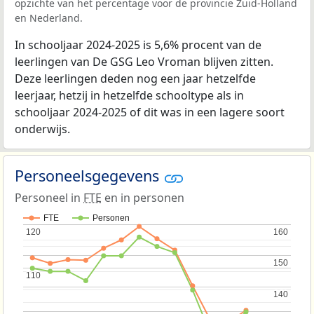
opzichte van het percentage voor de provincie Zuid-Holland
en Nederland.
In schooljaar 2024-2025 is 5,6% procent van de
leerlingen van De GSG Leo Vroman blijven zitten.
Deze leerlingen deden nog een jaar hetzelfde
leerjaar, hetzij in hetzelfde schooltype als in
schooljaar 2024-2025 of dit was in een lagere soort
onderwijs.
Personeelsgegevens
Personeel in
FTE
en in personen
FTE
Personen
120
120
160
160
150
150
110
110
140
140