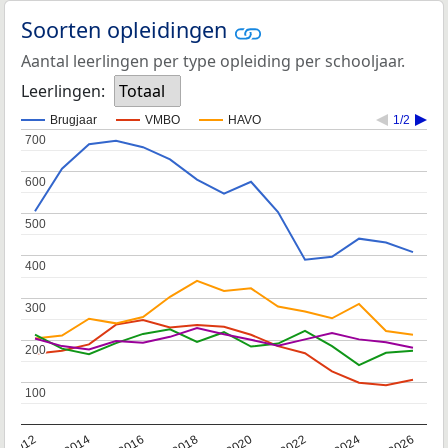
Soorten opleidingen
Aantal leerlingen per type opleiding per schooljaar.
Leerlingen:
Totaal
Brugjaar
VMBO
HAVO
1/2
700
700
600
600
500
500
400
400
300
300
200
200
100
100