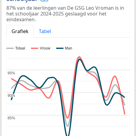
87% van de leerlingen van De GSG Leo Vroman is in
het schooljaar 2024-2025 geslaagd voor het
eindexamen.
Grafiek
Tabel
Totaal
Vrouw
Man
95%
95%
90%
90%
85%
85%