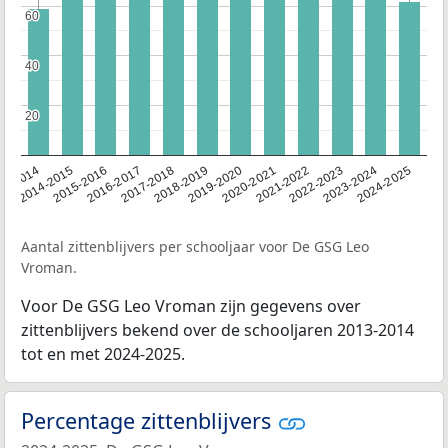
60
60
40
40
20
20
13-2014
2014-2015
2015-2016
2016-2017
2017-2018
2018-2019
2019-2020
2020-2021
2021-2022
2022-2023
2023-2024
2024-2025
Aantal zittenblijvers per schooljaar voor De GSG Leo
Vroman.
Voor De GSG Leo Vroman zijn gegevens over
zittenblijvers bekend over de schooljaren 2013-2014
tot en met 2024-2025.
Percentage zittenblijvers