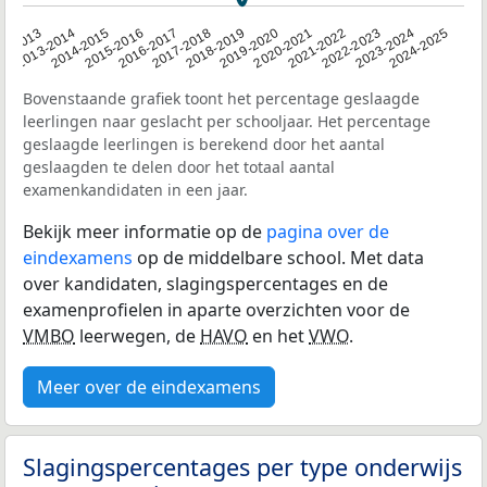
2014-2015
2020-2021
2013-2014
2019-2020
12-2013
2018-2019
2024-2025
2017-2018
2023-2024
2016-2017
2022-2023
2015-2016
2021-2022
Bovenstaande grafiek toont het percentage geslaagde
leerlingen naar geslacht per schooljaar. Het percentage
geslaagde leerlingen is berekend door het aantal
geslaagden te delen door het totaal aantal
examenkandidaten in een jaar.
Bekijk meer informatie op de
pagina over de
eindexamens
op de middelbare school. Met data
over kandidaten, slagingspercentages en de
examenprofielen in aparte overzichten voor de
VMBO
leerwegen, de
HAVO
en het
VWO
.
Meer over de eindexamens
Slagingspercentages per type onderwijs