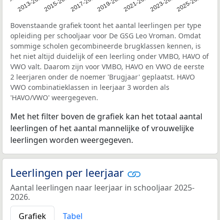
1-2012
2013-2014
2015-2016
2017-2018
2019-2020
2021-2022
2023-2024
2025-2026
Bovenstaande grafiek toont het aantal leerlingen per type
opleiding per schooljaar voor De GSG Leo Vroman. Omdat
sommige scholen gecombineerde brugklassen kennen, is
het niet altijd duidelijk of een leerling onder VMBO, HAVO of
VWO valt. Daarom zijn voor VMBO, HAVO en VWO de eerste
2 leerjaren onder de noemer 'Brugjaar' geplaatst. HAVO
VWO combinatieklassen in leerjaar 3 worden als
'HAVO/VWO' weergegeven.
Met het filter boven de grafiek kan het totaal aantal
leerlingen of het aantal mannelijke of vrouwelijke
leerlingen worden weergegeven.
Leerlingen per leerjaar
Aantal leerlingen naar leerjaar in schooljaar 2025-
2026.
Grafiek
Tabel