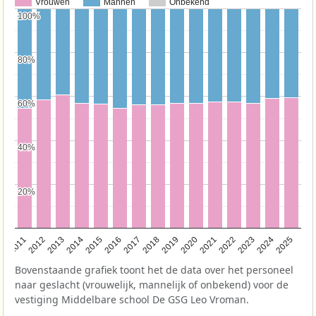
Vrouwen
Mannen
Onbekend
100%
100%
80%
80%
60%
60%
40%
40%
20%
20%
2011
2012
2013
2014
2015
2016
2017
2018
2019
2020
2021
2022
2023
2024
2025
Bovenstaande grafiek toont het de data over het personeel
naar geslacht (vrouwelijk, mannelijk of onbekend) voor de
vestiging Middelbare school De GSG Leo Vroman.