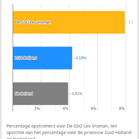
De GSG Leo Vroman
De GSG Leo Vroman
7,9%
7,9%
Zuid-Holland
Zuid-Holland
4,19%
4,19%
Nederland
Nederland
3,91%
3,91%
2%
2%
4%
4%
6%
6%
8%
8%
Percentage opstromers voor De GSG Leo Vroman, ten
opzichte van het percentage voor de provincie Zuid-Holland
en Nederland.