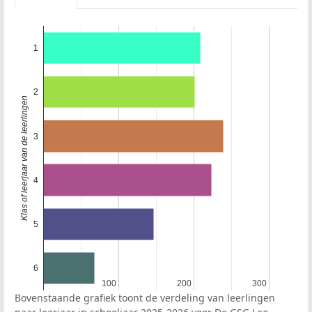
1
2
Klas of leerjaar van de leerlingen
3
4
5
6
100
100
200
200
300
300
Bovenstaande grafiek toont de verdeling van leerlingen