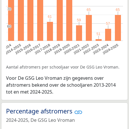
70
70
65
65
65
65
61
61
59
59
57
57
60
60
51
51
13-2014
2014-2015
2015-2016
2016-2017
2017-2018
2018-2019
2019-2020
2020-2021
2021-2022
2022-2023
2023-2024
2024-2025
Aantal afstromers per schooljaar voor De GSG Leo Vroman.
Voor De GSG Leo Vroman zijn gegevens over
afstromers bekend over de schooljaren 2013-2014
tot en met 2024-2025.
Percentage afstromers
2024-2025, De GSG Leo Vroman