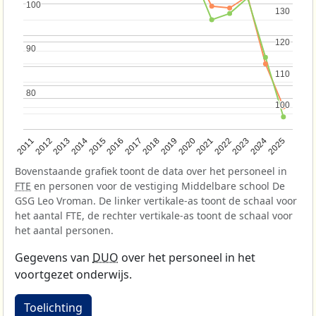
100
100
130
130
120
120
90
90
110
110
80
80
100
100
2013
2018
2023
2015
2020
2025
2012
2017
2022
2014
2019
2024
2011
2016
2021
Bovenstaande grafiek toont de data over het personeel in
FTE
en personen voor de vestiging Middelbare school De
GSG Leo Vroman. De linker vertikale-as toont de schaal voor
het aantal FTE, de rechter vertikale-as toont de schaal voor
het aantal personen.
Gegevens van
DUO
over het personeel in het
voortgezet onderwijs.
Toelichting