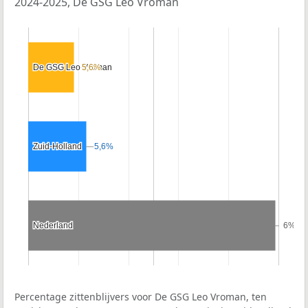
2024-2025, De GSG Leo Vroman
De GSG Leo Vroman
De GSG Leo Vroman
5,6%
5,6%
Zuid-Holland
Zuid-Holland
5,6%
5,6%
Nederland
Nederland
6%
6%
Percentage zittenblijvers voor De GSG Leo Vroman, ten