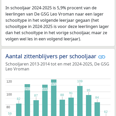
In schooljaar 2024-2025 is 5,9% procent van de
leerlingen van De GSG Leo Vroman naar een lager
schooltype in het volgende leerjaar gegaan (het
schooltype in 2024-2025 is voor deze leerlingen lager
dan het schooltype in het vorige schooljaar, maar ze
volgen wel les in een volgend leerjaar).
Aantal zittenblijvers per schooljaar
Schooljaren 2013-2014 tot en met 2024-2025, De GSG
Leo Vroman
109
109
120
120
119
119
112
112
111
111
95
95
91
91
100
100
88
88
87
87
84
84
82
82
80
80
62
62
59
59