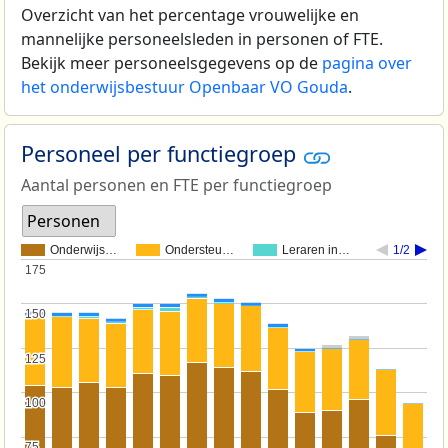
Overzicht van het percentage vrouwelijke en
mannelijke personeelsleden in personen of FTE.
Bekijk meer personeelsgegevens op de
pagina over
het onderwijsbestuur Openbaar VO Gouda
.
Personeel per functiegroep
Aantal personen en FTE per functiegroep
Personen
Onderwijs…
Ondersteu…
Leraren in…
1/2
175
175
150
150
125
125
100
100
75
75