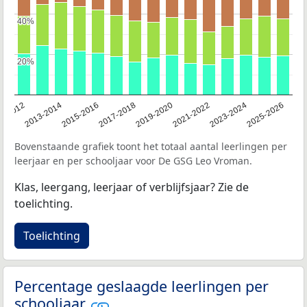
40%
40%
20%
20%
1-2012
2013-2014
2015-2016
2017-2018
2019-2020
2021-2022
2023-2024
2025-2026
Bovenstaande grafiek toont het totaal aantal leerlingen per
leerjaar en per schooljaar voor De GSG Leo Vroman.
Klas, leergang, leerjaar of verblijfsjaar? Zie de
toelichting.
Toelichting
Percentage geslaagde leerlingen per
schooljaar