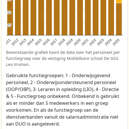
50
50
25
25
2011
2012
2013
2014
2015
2016
2017
2018
2019
2020
2021
2022
2023
2024
2025
Bovenstaande grafiek toont de data over het personeel per
functiegroep voor de vestiging Middelbare school De GSG
Leo Vroman.
Gebruikte functiegroepen: 1 - Onderwijsgevend
personeel, 2 - Onderwijsondersteunend personeel
(OOP/OBP), 3- Leraren in opleiding (LIO), 4 - Directie
& 5 - Functiegroep onbekend. Onbekend is gebruikt
als er minder dan 5 medewerkers in een groep
voorkomen. En als de functiegroep van de
dienstverbanden vanuit de salarisadministratie niet
aan DUO is aangeleverd.