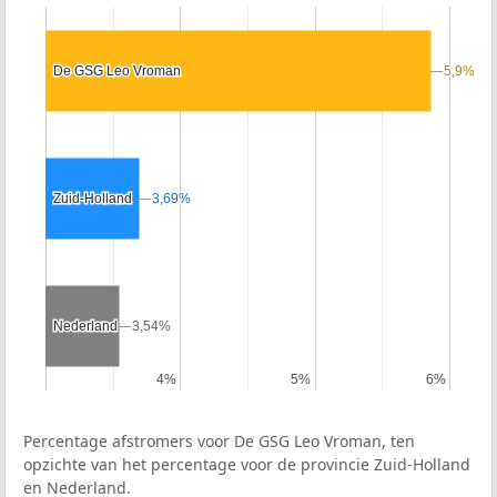
De GSG Leo Vroman
De GSG Leo Vroman
5,9%
5,9%
Zuid-Holland
Zuid-Holland
3,69%
3,69%
Nederland
Nederland
3,54%
3,54%
4%
4%
5%
5%
6%
6%
Percentage afstromers voor De GSG Leo Vroman, ten
opzichte van het percentage voor de provincie Zuid-Holland
en Nederland.