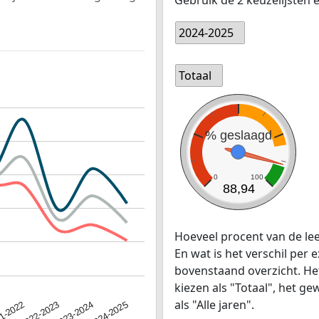
2024-2025
Totaal
% geslaagd
0
100
88,94
Hoeveel procent van de le
En wat is het verschil per 
bovenstaand overzicht. He
kiezen als "Totaal", het 
als "Alle jaren".
2022-2023
2024-2025
1-2022
2023-2024