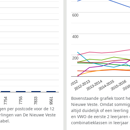
600
600
400
400
200
200
2016
2012-2013
2015-2016
2011-2012
2014-2015
2013-2014
Bovenstaande grafiek toont he
7833
7755
7754
9561
Nieuwe Veste. Omdat sommige
ngen per postcode voor de 12
altijd duidelijk of een leerl
rlingen van De Nieuwe Veste
en VWO de eerste 2 leerjaren
tabel.
combinatieklassen in leerjaa