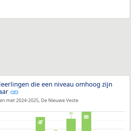
leerlingen die een niveau omhoog zijn
jaar
 en met 2024-2025, De Nieuwe Veste
46
46
50
50
47
47
36
36