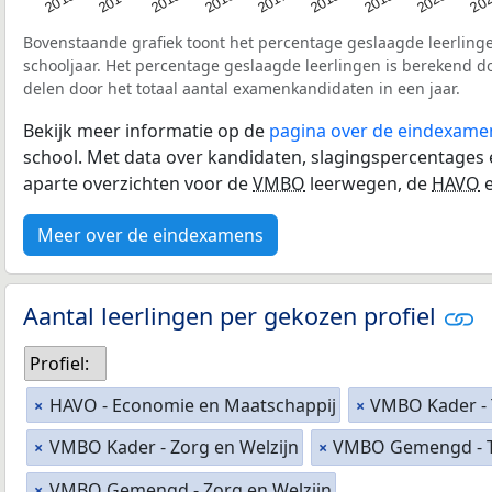
Bovenstaande grafiek toont het percentage geslaagde leerling
schooljaar. Het percentage geslaagde leerlingen is berekend d
delen door het totaal aantal examenkandidaten in een jaar.
Bekijk meer informatie op de
pagina over de eindexame
school. Met data over kandidaten, slagingspercentages
aparte overzichten voor de
VMBO
leerwegen, de
HAVO
e
Meer over de eindexamens
Aantal leerlingen per gekozen profiel
Profiel:
HAVO - Economie en Maatschappij
VMBO Kader - 
×
×
VMBO Kader - Zorg en Welzijn
VMBO Gemengd - T
×
×
VMBO Gemengd - Zorg en Welzijn
×