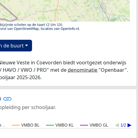
n de buurt
euwe Veste in Coevorden biedt voortgezet onderwijs
 / HAVO / VWO / PRO" met de
denominatie
"Openbaar".
ooljaar 2025-2026.
n
opleiding per schooljaar.
er…
VMBO BL
VMBO KL
VMBO GL
1/2