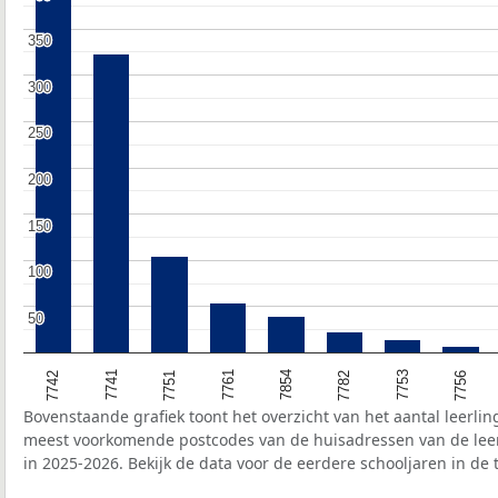
350
350
300
300
250
250
200
200
150
150
100
100
50
50
7741
7854
7756
7742
7761
7753
7751
7782
Bovenstaande grafiek toont het overzicht van het aantal leerli
meest voorkomende postcodes van de huisadressen van de lee
in 2025-2026. Bekijk de data voor de eerdere schooljaren in de 