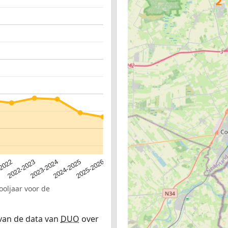
2024-2025
2022-2023
2025-2026
2023-2024
-2022
ooljaar voor de
 van de data van
DUO
over