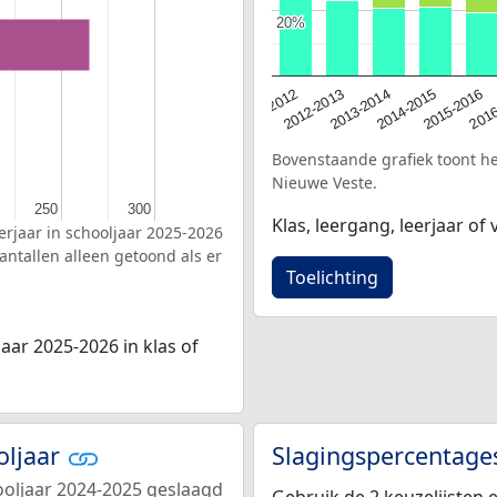
20%
20%
2016
2012-2013
2015-2016
2011-2012
2014-2015
2013-2014
Bovenstaande grafiek toont het
Nieuwe Veste.
250
250
300
300
Klas, leergang, leerjaar of v
erjaar in schooljaar 2025-2026
ntallen alleen getoond als er
Toelichting
aar 2025-2026 in klas of
oljaar
Slagingspercentage
ooljaar 2024-2025 geslaagd
Gebruik de 2 keuzelijsten 