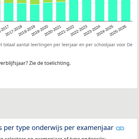
2020-2021
-2017
2023-2024
2019-2020
2022-2023
2018-2019
2025-2026
2021-2022
2017-2018
2024-2025
 totaal aantal leerlingen per leerjaar en per schooljaar voor De
erblijfsjaar? Zie de toelichting.
s per type onderwijs per examenjaar
en selecteer op examenjaar of type onderwijs: