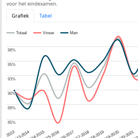
voor het eindexamen.
Grafiek
Tabel
Totaal
Vrouw
Man
98%
98%
95%
95%
93%
93%
90%
90%
88%
88%
85%
85%
2014-2015
2019-2020
2016-2017
202
2013-2014
2018-2019
2015-2016
2020-2021
012-2013
2017-2018