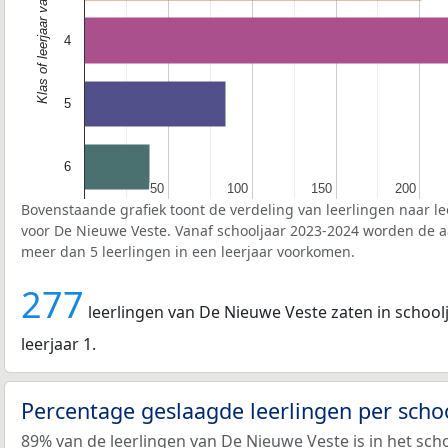
Klas of leerjaar van de leerlingen
4
5
6
50
50
100
100
150
150
200
200
Bovenstaande grafiek toont de verdeling van leerlingen naar le
voor De Nieuwe Veste. Vanaf schooljaar 2023-2024 worden de aa
meer dan 5 leerlingen in een leerjaar voorkomen.
277
leerlingen van De Nieuwe Veste zaten in schoolj
leerjaar 1.
Percentage geslaagde leerlingen per scho
89% van de leerlingen van De Nieuwe Veste is in het sch