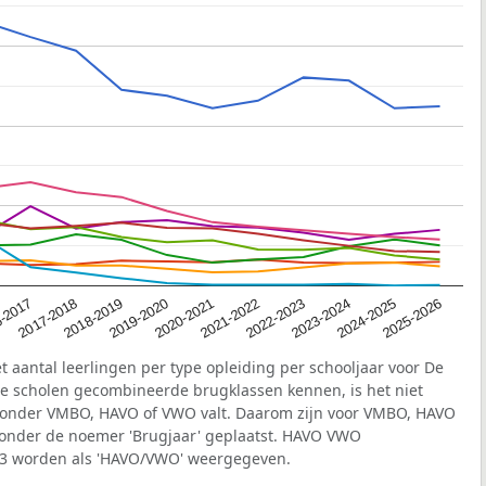
2020-2021
-2017
2023-2024
2019-2020
2022-2023
2018-2019
2025-2026
2021-2022
2017-2018
2024-2025
t aantal leerlingen per type opleiding per schooljaar voor De
 scholen gecombineerde brugklassen kennen, is het niet
ing onder VMBO, HAVO of VWO valt. Daarom zijn voor VMBO, HAVO
 onder de noemer 'Brugjaar' geplaatst. HAVO VWO
r 3 worden als 'HAVO/VWO' weergegeven.