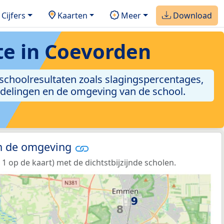
Cijfers
Kaarten
Meer
Download
e in Coevorden
 schoolresultaten zoals slagingspercentages,
ordelingen en de omgeving van de school.
in de omgeving
 op de kaart) met de dichtstbijzijnde scholen.