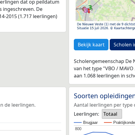
leerlingen dat op peildatum
as ingeschreven. De
4-2015 (1.717 leerlingen)
Bekijk kaart
Scholen i
Scholengemeenschap De Ni
van het type "VBO / MAVO
aan 1.068 leerlingen in sch
Soorten opleidinge
n de leerlingen.
Aantal leerlingen per type 
Leerlingen:
Totaal
Brugjaar
Praktijkond
800
800