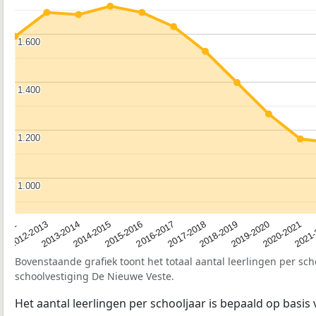
1.600
1.600
1.400
1.400
1.200
1.200
1.000
1.000
2012-2013
2019-2020
2017-2018
2015-2016
2013-2014
2020-2021
2012
2018-2019
2016-2017
2014-2015
2021
Bovenstaande grafiek toont het totaal aantal leerlingen per sch
schoolvestiging De Nieuwe Veste.
Het aantal leerlingen per schooljaar is bepaald op basis