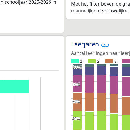
n schooljaar 2025-2026 in
Met het filter boven de gra
mannelijke of vrouwelijke
Leerjaren
Aantal leerlingen naar leer
1
2
3
100%
100%
80%
80%
60%
60%
40%
40%