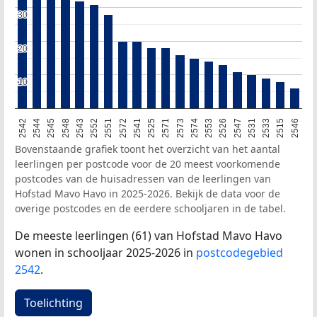
30
30
20
20
10
10
2542
2544
2545
2548
2543
2552
2551
2572
2541
2525
2571
2573
2574
2553
2526
2547
2531
2533
2515
2546
Bovenstaande grafiek toont het overzicht van het aantal
leerlingen per postcode voor de 20 meest voorkomende
postcodes van de huisadressen van de leerlingen van
Hofstad Mavo Havo in 2025-2026. Bekijk de data voor de
overige postcodes en de eerdere schooljaren in de tabel.
De meeste leerlingen (61) van Hofstad Mavo Havo
wonen in schooljaar 2025-2026 in
postcodegebied
2542
.
Toelichting