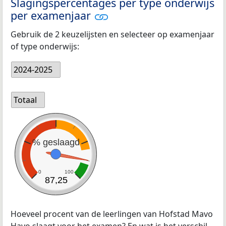
Slagingspercentages per type onderwijs
per examenjaar
Gebruik de 2 keuzelijsten en selecteer op examenjaar
of type onderwijs:
2024-2025
Totaal
% geslaagd
0
100
87,25
Hoeveel procent van de leerlingen van Hofstad Mavo