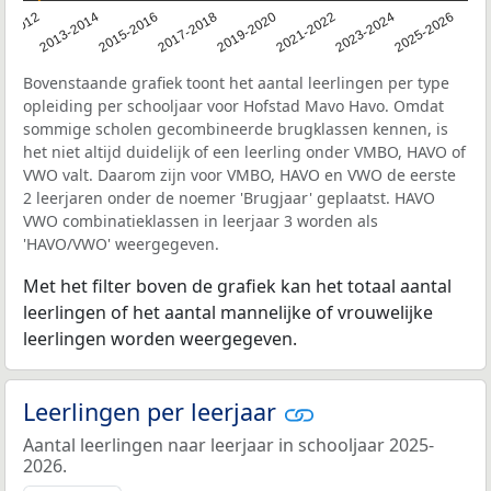
1-2012
2013-2014
2015-2016
2017-2018
2019-2020
2021-2022
2023-2024
2025-2026
Bovenstaande grafiek toont het aantal leerlingen per type
opleiding per schooljaar voor Hofstad Mavo Havo. Omdat
sommige scholen gecombineerde brugklassen kennen, is
het niet altijd duidelijk of een leerling onder VMBO, HAVO of
VWO valt. Daarom zijn voor VMBO, HAVO en VWO de eerste
2 leerjaren onder de noemer 'Brugjaar' geplaatst. HAVO
VWO combinatieklassen in leerjaar 3 worden als
'HAVO/VWO' weergegeven.
Met het filter boven de grafiek kan het totaal aantal
leerlingen of het aantal mannelijke of vrouwelijke
leerlingen worden weergegeven.
Leerlingen per leerjaar
Aantal leerlingen naar leerjaar in schooljaar 2025-
2026.