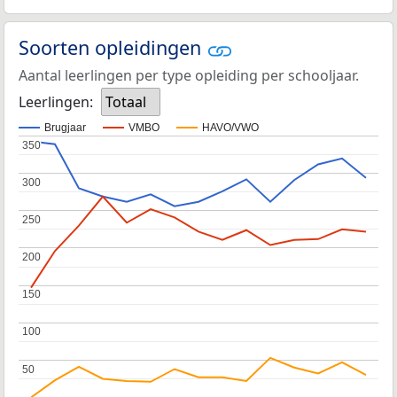
Soorten opleidingen
Aantal leerlingen per type opleiding per schooljaar.
Leerlingen:
Totaal
Brugjaar
VMBO
HAVO/VWO
350
350
300
300
250
250
200
200
150
150
100
100
50
50