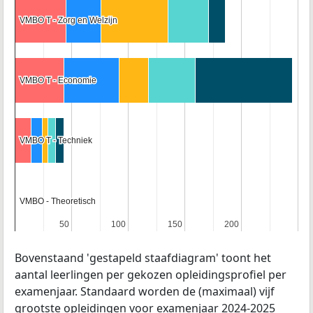
VMBO T - Zorg en Welzijn
VMBO T - Zorg en Welzijn
VMBO T - Economie
VMBO T - Economie
VMBO T - Techniek
VMBO T - Techniek
VMBO - Theoretisch
VMBO - Theoretisch
50
50
100
100
150
150
200
200
Bovenstaand 'gestapeld staafdiagram' toont het
aantal leerlingen per gekozen opleidingsprofiel per
examenjaar. Standaard worden de (maximaal) vijf
grootste opleidingen voor examenjaar 2024-2025