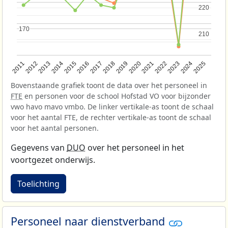
220
220
170
170
210
210
2013
2018
2023
2015
2020
2025
2012
2017
2022
2014
2019
2024
2011
2016
2021
Bovenstaande grafiek toont de data over het personeel in
FTE
en personen voor de school Hofstad VO voor bijzonder
vwo havo mavo vmbo. De linker vertikale-as toont de schaal
voor het aantal FTE, de rechter vertikale-as toont de schaal
voor het aantal personen.
Gegevens van
DUO
over het personeel in het
voortgezet onderwijs.
Toelichting
Personeel naar dienstverband