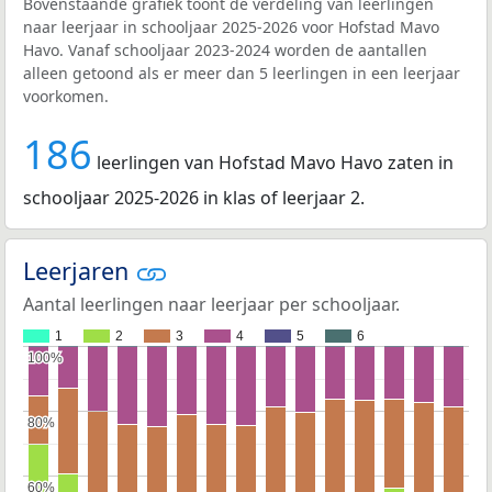
Bovenstaande grafiek toont de verdeling van leerlingen
naar leerjaar in schooljaar 2025-2026 voor Hofstad Mavo
Havo. Vanaf schooljaar 2023-2024 worden de aantallen
alleen getoond als er meer dan 5 leerlingen in een leerjaar
voorkomen.
186
leerlingen van Hofstad Mavo Havo zaten in
schooljaar 2025-2026 in klas of leerjaar 2.
Leerjaren
Aantal leerlingen naar leerjaar per schooljaar.
1
2
3
4
5
6
100%
100%
80%
80%
60%
60%