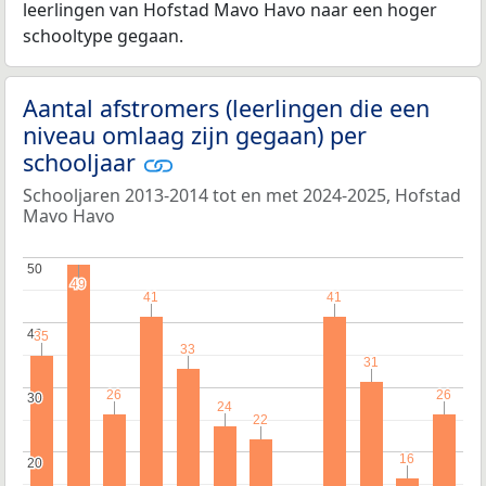
leerlingen van Hofstad Mavo Havo naar een hoger
schooltype gegaan.
Aantal afstromers (leerlingen die een
niveau omlaag zijn gegaan) per
schooljaar
Schooljaren 2013-2014 tot en met 2024-2025, Hofstad
Mavo Havo
50
50
49
49
41
41
41
41
40
40
35
35
33
33
31
31
26
26
26
26
30
30
24
24
22
22
16
16
20
20