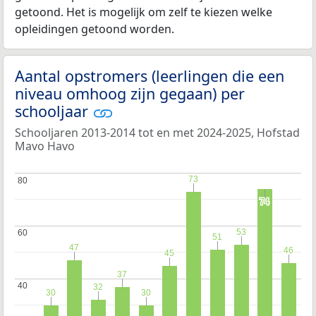
getoond. Het is mogelijk om zelf te kiezen welke
opleidingen getoond worden.
Aantal opstromers (leerlingen die een
niveau omhoog zijn gegaan) per
schooljaar
Schooljaren 2013-2014 tot en met 2024-2025, Hofstad
Mavo Havo
73
73
80
80
74
74
53
53
60
60
51
51
47
47
46
46
45
45
37
37
40
40
32
32
30
30
30
30