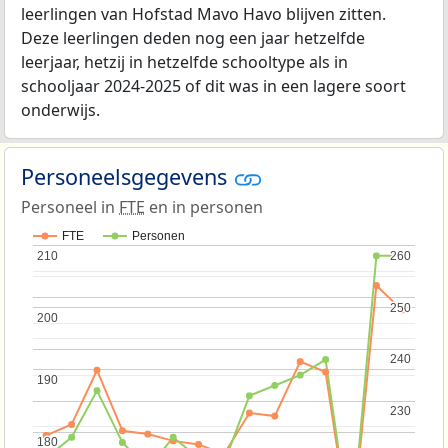
leerlingen van Hofstad Mavo Havo blijven zitten.
Deze leerlingen deden nog een jaar hetzelfde
leerjaar, hetzij in hetzelfde schooltype als in
schooljaar 2024-2025 of dit was in een lagere soort
onderwijs.
Personeelsgegevens
Personeel in
FTE
en in personen
FTE
Personen
210
210
260
260
250
250
200
200
240
240
190
190
230
230
180
180