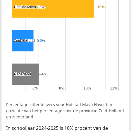
Hofstad Mavo Havo
Hofstad Mavo Havo
10%
10%
Zuid-Holland
Zuid-Holland
5,6%
5,6%
Nederland
Nederland
6%
6%
6%
6%
8%
8%
10%
10%
12%
12%
Percentage zittenblijvers voor Hofstad Mavo Havo, ten
opzichte van het percentage voor de provincie Zuid-Holland
en Nederland.
In schooljaar 2024-2025 is 10% procent van de