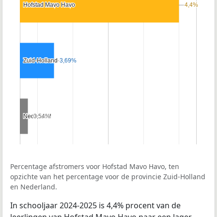
Hofstad Mavo Havo
Hofstad Mavo Havo
4,4%
4,4%
Zuid-Holland
Zuid-Holland
3,69%
3,69%
Nederland
Nederland
3,54%
3,54%
Percentage afstromers voor Hofstad Mavo Havo, ten
opzichte van het percentage voor de provincie Zuid-Holland
en Nederland.
In schooljaar 2024-2025 is 4,4% procent van de