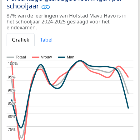
schooljaar
87% van de leerlingen van Hofstad Mavo Havo is in
het schooljaar 2024-2025 geslaagd voor het
eindexamen.
Grafiek
Tabel
Totaal
Vrouw
Man
100%
100%
95%
95%
90%
90%
85%
85%
80%
80%
75%
75%