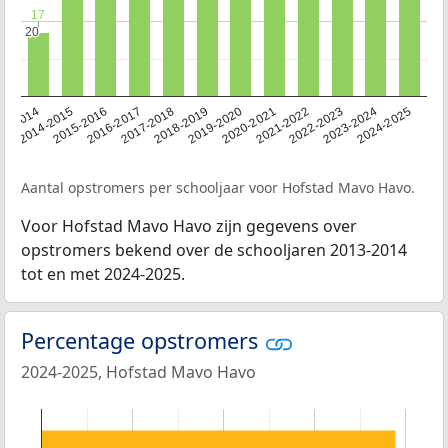
17
17
20
20
13-2014
2014-2015
2015-2016
2016-2017
2017-2018
2018-2019
2019-2020
2020-2021
2021-2022
2022-2023
2023-2024
2024-2025
Aantal opstromers per schooljaar voor Hofstad Mavo Havo.
Voor Hofstad Mavo Havo zijn gegevens over
opstromers bekend over de schooljaren 2013-2014
tot en met 2024-2025.
Percentage opstromers
2024-2025, Hofstad Mavo Havo