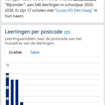
"Bijzonder". aan 546 leerlingen in schooljaar 2025-
2026. Er zijn 17 scholen met "
Lucas VO Den Haag"
in
hun naam.
Leerlingen per postcode
Leerlingaantallen naar de postcode van het
huisadres van de leerlingen.
Grafiek
Tabel
70
70
60
60
50
50
40
40