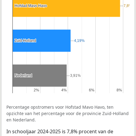
Hofstad Mavo Havo
Hofstad Mavo Havo
7,8%
7,8%
Zuid-Holland
Zuid-Holland
4,19%
4,19%
Nederland
Nederland
3,91%
3,91%
2%
2%
4%
4%
6%
6%
8%
8%
Percentage opstromers voor Hofstad Mavo Havo, ten
opzichte van het percentage voor de provincie Zuid-Holland
en Nederland.
In schooljaar 2024-2025 is 7,8% procent van de