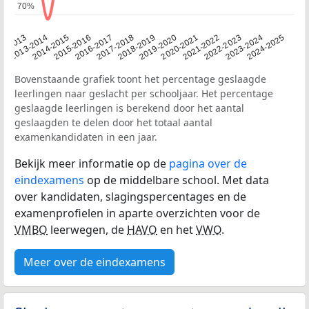
70%
70%
2014-2015
2020-2021
2013-2014
2019-2020
12-2013
2018-2019
2024-2025
2017-2018
2023-2024
2016-2017
2022-2023
2015-2016
2021-2022
Bovenstaande grafiek toont het percentage geslaagde
leerlingen naar geslacht per schooljaar. Het percentage
geslaagde leerlingen is berekend door het aantal
geslaagden te delen door het totaal aantal
examenkandidaten in een jaar.
Bekijk meer informatie op de
pagina over de
eindexamens
op de middelbare school. Met data
over kandidaten, slagingspercentages en de
examenprofielen in aparte overzichten voor de
VMBO
leerwegen, de
HAVO
en het
VWO
.
Meer over de eindexamens