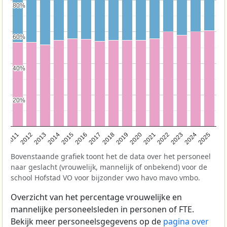
80%
80%
60%
60%
40%
40%
20%
20%
2011
2012
2013
2014
2015
2016
2017
2018
2019
2020
2021
2022
2023
2024
2025
Bovenstaande grafiek toont het de data over het personeel
naar geslacht (vrouwelijk, mannelijk of onbekend) voor de
school Hofstad VO voor bijzonder vwo havo mavo vmbo.
Overzicht van het percentage vrouwelijke en
mannelijke personeelsleden in personen of FTE.
Bekijk meer personeelsgegevens op de
pagina over