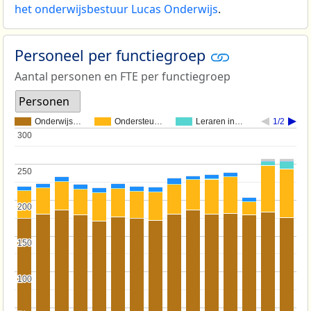
het onderwijsbestuur Lucas Onderwijs
.
Personeel per functiegroep
Aantal personen en FTE per functiegroep
Personen
Onderwijs…
Ondersteu…
Leraren in…
1/2
300
300
250
250
200
200
150
150
100
100