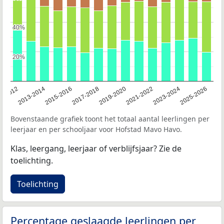
40%
40%
20%
20%
1-2012
2013-2014
2015-2016
2017-2018
2019-2020
2021-2022
2023-2024
2025-2026
Bovenstaande grafiek toont het totaal aantal leerlingen per
leerjaar en per schooljaar voor Hofstad Mavo Havo.
Klas, leergang, leerjaar of verblijfsjaar? Zie de
toelichting.
Toelichting
Percentage geslaagde leerlingen per