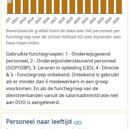
50
50
2011
2012
2013
2014
2015
2016
2017
2018
2019
2020
2021
2022
2023
2024
2025
Bovenstaande grafiek toont de data over het personeel per
functiegroep voor de school Hofstad VO voor bijzonder vwo
havo mavo vmbo.
Gebruikte functiegroepen: 1 - Onderwijsgevend
personeel, 2 - Onderwijsondersteunend personeel
(OOP/OBP), 3- Leraren in opleiding (LIO), 4 - Directie
& 5 - Functiegroep onbekend. Onbekend is gebruikt
als er minder dan 5 medewerkers in een groep
voorkomen. En als de functiegroep van de
dienstverbanden vanuit de salarisadministratie niet
aan DUO is aangeleverd.
Personeel naar leeftijd