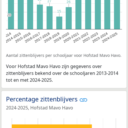
27
27
26
26
15
15
20
20
13-2014
2014-2015
2015-2016
2016-2017
2017-2018
2018-2019
2019-2020
2020-2021
2021-2022
2022-2023
2023-2024
2024-2025
Aantal zittenblijvers per schooljaar voor Hofstad Mavo Havo.
Voor Hofstad Mavo Havo zijn gegevens over
zittenblijvers bekend over de schooljaren 2013-2014
tot en met 2024-2025.
Percentage zittenblijvers
2024-2025, Hofstad Mavo Havo