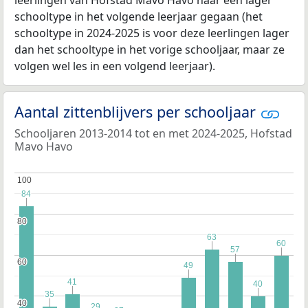
leerlingen van Hofstad Mavo Havo naar een lager
schooltype in het volgende leerjaar gegaan (het
schooltype in 2024-2025 is voor deze leerlingen lager
dan het schooltype in het vorige schooljaar, maar ze
volgen wel les in een volgend leerjaar).
Aantal zittenblijvers per schooljaar
Schooljaren 2013-2014 tot en met 2024-2025, Hofstad
Mavo Havo
100
100
84
84
80
80
63
63
60
60
57
57
60
60
49
49
41
41
40
40
35
35
40
40
29
29