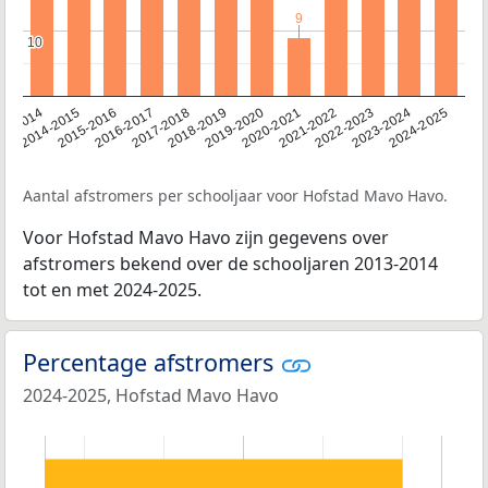
9
9
10
10
13-2014
2014-2015
2015-2016
2016-2017
2017-2018
2018-2019
2019-2020
2020-2021
2021-2022
2022-2023
2023-2024
2024-2025
Aantal afstromers per schooljaar voor Hofstad Mavo Havo.
Voor Hofstad Mavo Havo zijn gegevens over
afstromers bekend over de schooljaren 2013-2014
tot en met 2024-2025.
Percentage afstromers
2024-2025, Hofstad Mavo Havo