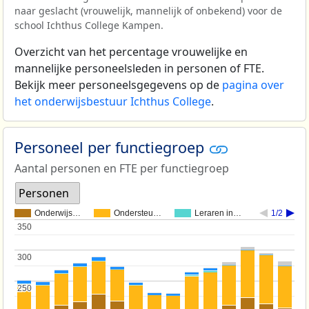
naar geslacht (vrouwelijk, mannelijk of onbekend) voor de
school Ichthus College Kampen.
Overzicht van het percentage vrouwelijke en
mannelijke personeelsleden in personen of FTE.
Bekijk meer personeelsgegevens op de
pagina over
het onderwijsbestuur Ichthus College
.
Personeel per functiegroep
Aantal personen en FTE per functiegroep
Personen
Onderwijs…
Ondersteu…
Leraren in…
1/2
350
350
300
300
250
250