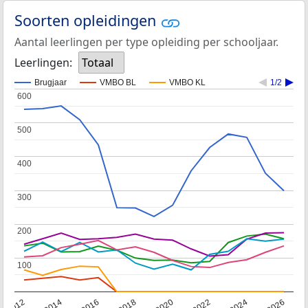
Soorten opleidingen
Aantal leerlingen per type opleiding per schooljaar.
Leerlingen:
Totaal
Brugjaar
VMBO BL
VMBO KL
1/2
600
600
500
500
400
400
300
300
200
200
100
100