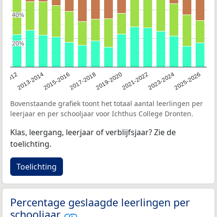
40%
40%
20%
20%
1-2012
2013-2014
2015-2016
2017-2018
2019-2020
2021-2022
2023-2024
2025-2026
Bovenstaande grafiek toont het totaal aantal leerlingen per
leerjaar en per schooljaar voor Ichthus College Dronten.
Klas, leergang, leerjaar of verblijfsjaar? Zie de
toelichting.
Toelichting
Percentage geslaagde leerlingen per
schooljaar