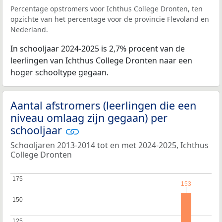
Percentage opstromers voor Ichthus College Dronten, ten
opzichte van het percentage voor de provincie Flevoland en
Nederland.
In schooljaar 2024-2025 is 2,7% procent van de
leerlingen van Ichthus College Dronten naar een
hoger schooltype gegaan.
Aantal afstromers (leerlingen die een
niveau omlaag zijn gegaan) per
schooljaar
Schooljaren 2013-2014 tot en met 2024-2025, Ichthus
College Dronten
175
175
153
153
150
150
125
125