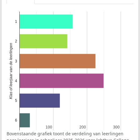
1
2
Klas of leerjaar van de leerlingen
3
4
5
6
100
100
200
200
300
300
Bovenstaande grafiek toont de verdeling van leerlingen