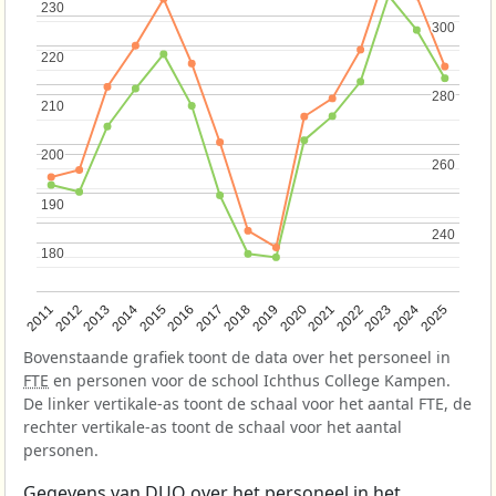
230
230
300
300
220
220
280
280
210
210
200
200
260
260
190
190
240
240
180
180
2013
2018
2023
2015
2020
2025
2012
2017
2022
2014
2019
2024
2011
2016
2021
Bovenstaande grafiek toont de data over het personeel in
FTE
en personen voor de school Ichthus College Kampen.
De linker vertikale-as toont de schaal voor het aantal FTE, de
rechter vertikale-as toont de schaal voor het aantal
personen.
Gegevens van
DUO
over het personeel in het