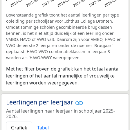
1-2012
2013-2014
2015-2016
2017-2018
2019-2020
2021-2022
2023-2024
2025-2026
Bovenstaande grafiek toont het aantal leerlingen per type
opleiding per schooljaar voor Ichthus College Dronten.
Omdat sommige scholen gecombineerde brugklassen
kennen, is het niet altijd duidelijk of een leerling onder
VMBO, HAVO of VWO valt. Daarom zijn voor VMBO, HAVO en
VWO de eerste 2 leerjaren onder de noemer 'Brugjaar'
geplaatst. HAVO VWO combinatieklassen in leerjaar 3
worden als 'HAVO/VWO' weergegeven.
Met het filter boven de grafiek kan het totaal aantal
leerlingen of het aantal mannelijke of vrouwelijke
leerlingen worden weergegeven.
Leerlingen per leerjaar
Aantal leerlingen naar leerjaar in schooljaar 2025-
2026.
Grafiek
Tabel