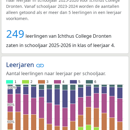
naar leerjaar in schooljaar 2025-2026 voor Ichthus College
Dronten. Vanaf schooljaar 2023-2024 worden de aantallen
alleen getoond als er meer dan 5 leerlingen in een leerjaar
voorkomen.
249
leerlingen van Ichthus College Dronten
zaten in schooljaar 2025-2026 in klas of leerjaar 4.
Leerjaren
Aantal leerlingen naar leerjaar per schooljaar.
1
2
3
4
5
6
100%
100%
80%
80%
60%
60%