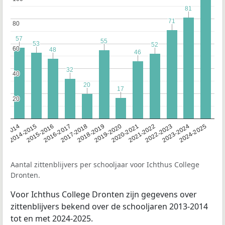
81
81
71
71
80
80
57
57
55
55
53
53
52
52
60
60
48
48
46
46
32
32
40
40
20
20
17
17
20
20
13-2014
2014-2015
2015-2016
2016-2017
2017-2018
2018-2019
2019-2020
2020-2021
2021-2022
2022-2023
2023-2024
2024-2025
Aantal zittenblijvers per schooljaar voor Ichthus College
Dronten.
Voor Ichthus College Dronten zijn gegevens over
zittenblijvers bekend over de schooljaren 2013-2014
tot en met 2024-2025.