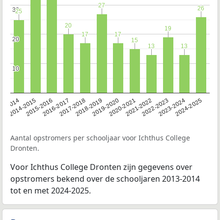
27
27
26
26
30
30
25
25
20
20
19
19
17
17
17
17
20
20
15
15
13
13
13
13
10
10
13-2014
2014-2015
2015-2016
2016-2017
2017-2018
2018-2019
2019-2020
2020-2021
2021-2022
2022-2023
2023-2024
2024-2025
Aantal opstromers per schooljaar voor Ichthus College
Dronten.
Voor Ichthus College Dronten zijn gegevens over
opstromers bekend over de schooljaren 2013-2014
tot en met 2024-2025.