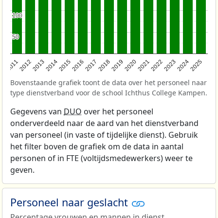
100
100
50
50
2011
2012
2013
2014
2015
2016
2017
2018
2019
2020
2021
2022
2023
2024
2025
Bovenstaande grafiek toont de data over het personeel naar
type dienstverband voor de school Ichthus College Kampen.
Gegevens van
DUO
over het personeel
onderverdeeld naar de aard van het dienstverband
van personeel (in vaste of tijdelijke dienst). Gebruik
het filter boven de grafiek om de data in aantal
personen of in FTE (voltijdsmedewerkers) weer te
geven.
Personeel naar geslacht
Percentage vrouwen en mannen in dienst