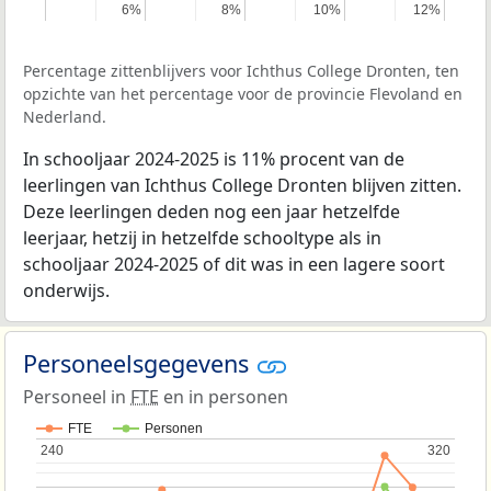
6%
6%
8%
8%
10%
10%
12%
12%
Percentage zittenblijvers voor Ichthus College Dronten, ten
opzichte van het percentage voor de provincie Flevoland en
Nederland.
In schooljaar 2024-2025 is 11% procent van de
leerlingen van Ichthus College Dronten blijven zitten.
Deze leerlingen deden nog een jaar hetzelfde
leerjaar, hetzij in hetzelfde schooltype als in
schooljaar 2024-2025 of dit was in een lagere soort
onderwijs.
Personeelsgegevens
Personeel in
FTE
en in personen
FTE
Personen
240
240
320
320