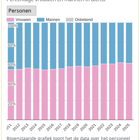
Personen
Vrouwen
Mannen
Onbekend
100%
100%
80%
80%
60%
60%
40%
40%
20%
20%
2011
2012
2013
2014
2015
2016
2017
2018
2019
2020
2021
2022
2023
2024
2025
Bovenstaande grafiek toont het de data over het personeel