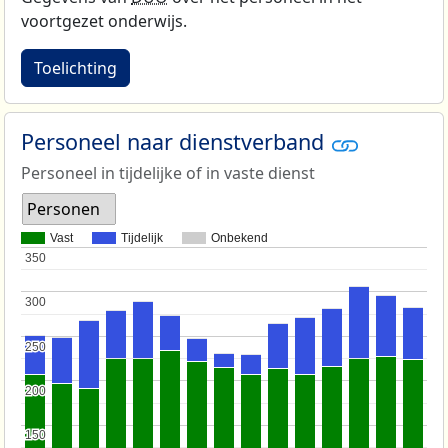
voortgezet onderwijs.
Toelichting
Personeel naar dienstverband
Personeel in tijdelijke of in vaste dienst
Personen
Vast
Tijdelijk
Onbekend
350
350
300
300
250
250
200
200
150
150