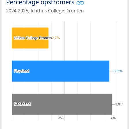
Percentage opstromers
2024-2025, Ichthus College Dronten
Ichthus College Dronten
Ichthus College Dronten
2,7%
2,7%
Flevoland
Flevoland
3,86%
3,86%
Nederland
Nederland
3,91%
3,91%
3%
3%
4%
4%