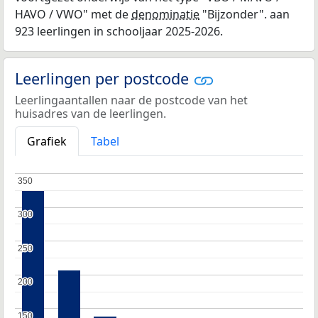
HAVO / VWO" met de
denominatie
"Bijzonder". aan
923 leerlingen in schooljaar 2025-2026.
Leerlingen per postcode
Leerlingaantallen naar de postcode van het
huisadres van de leerlingen.
Grafiek
Tabel
350
350
300
300
250
250
200
200
150
150