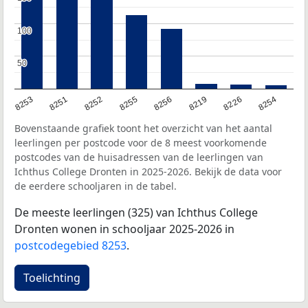
100
100
50
50
8253
8251
8252
8255
8256
8219
8226
8254
Bovenstaande grafiek toont het overzicht van het aantal
leerlingen per postcode voor de 8 meest voorkomende
postcodes van de huisadressen van de leerlingen van
Ichthus College Dronten in 2025-2026. Bekijk de data voor
de eerdere schooljaren in de tabel.
De meeste leerlingen (325) van Ichthus College
Dronten wonen in schooljaar 2025-2026 in
postcodegebied 8253
.
Toelichting