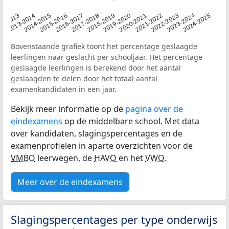
2014-2015
2020-2021
2013-2014
2019-2020
12-2013
2018-2019
2024-2025
2017-2018
2023-2024
2016-2017
2022-2023
2015-2016
2021-2022
Bovenstaande grafiek toont het percentage geslaagde
leerlingen naar geslacht per schooljaar. Het percentage
geslaagde leerlingen is berekend door het aantal
geslaagden te delen door het totaal aantal
examenkandidaten in een jaar.
Bekijk meer informatie op de
pagina over de
eindexamens
op de middelbare school. Met data
over kandidaten, slagingspercentages en de
examenprofielen in aparte overzichten voor de
VMBO
leerwegen, de
HAVO
en het
VWO
.
Meer over de eindexamens
Slagingspercentages per type onderwijs