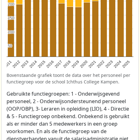
200
200
150
150
100
100
50
50
2011
2012
2013
2014
2015
2016
2017
2018
2019
2020
2021
2022
2023
2024
2025
Bovenstaande grafiek toont de data over het personeel per
functiegroep voor de school Ichthus College Kampen.
Gebruikte functiegroepen: 1 - Onderwijsgevend
personeel, 2 - Onderwijsondersteunend personeel
(OOP/OBP), 3- Leraren in opleiding (LIO), 4 - Directie
& 5 - Functiegroep onbekend. Onbekend is gebruikt
als er minder dan 5 medewerkers in een groep
voorkomen. En als de functiegroep van de
dienstverbanden vanuit de salarisadministratie niet