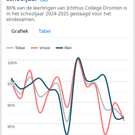
86% van de leerlingen van Ichthus College Dronten is
in het schooljaar 2024-2025 geslaagd voor het
eindexamen.
Grafiek
Tabel
Totaal
Vrouw
Man
100%
100%
95%
95%
90%
90%
85%
85%