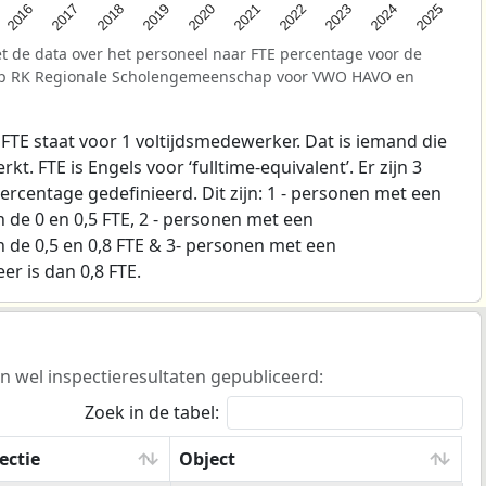
2025
2021
2017
2024
2020
2016
2023
2019
2022
2018
t de data over het personeel naar FTE percentage voor de
ep RK Regionale Scholengemeenschap voor VWO HAVO en
 FTE staat voor 1 voltijdsmedewerker. Dat is iemand die
t. FTE is Engels voor ‘fulltime-equivalent’. Er zijn 3
ercentage gedefinieerd. Dit zijn: 1 - personen met een
de 0 en 0,5 FTE, 2 - personen met een
de 0,5 en 0,8 FTE & 3- personen met een
r is dan 0,8 FTE.
n wel inspectieresultaten gepubliceerd:
Zoek in de tabel:
ectie
Object