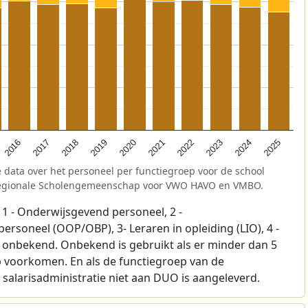
2025
2021
2017
2024
2020
2016
2023
2019
2022
2018
 data over het personeel per functiegroep voor de school
egionale Scholengemeenschap voor VWO HAVO en VMBO.
1 - Onderwijsgevend personeel, 2 -
soneel (OOP/OBP), 3- Leraren in opleiding (LIO), 4 -
p onbekend. Onbekend is gebruikt als er minder dan 5
 voorkomen. En als de functiegroep van de
salarisadministratie niet aan DUO is aangeleverd.