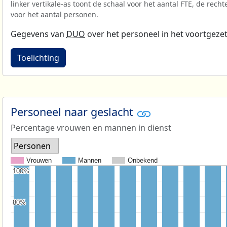
linker vertikale-as toont de schaal voor het aantal FTE, de recht
voor het aantal personen.
Gegevens van
DUO
over het personeel in het voortgezet
Toelichting
Personeel naar geslacht
Percentage vrouwen en mannen in dienst
Personen
Vrouwen
Mannen
Onbekend
100%
100%
80%
80%