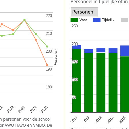
Personeel in tijdelijke of in
Personen
220
220
Vast
Tijdelijk
250
250
210
210
200
200
200
200
Personen
150
150
190
190
100
100
180
180
50
50
2025
2022
2024
21
2023
2013
2012
2015
2011
2014
n personen voor de school
oor VWO HAVO en VMBO. De