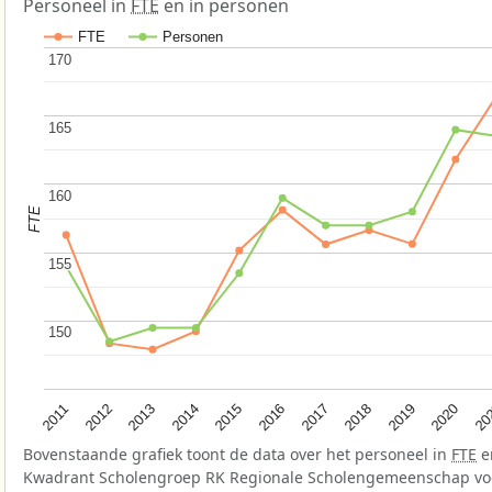
Personeel in
FTE
en in personen
FTE
Personen
170
170
165
165
160
160
FTE
155
155
150
150
2015
2020
2012
2017
2014
2019
2011
2016
20
2013
2018
Bovenstaande grafiek toont de data over het personeel in
FTE
e
Kwadrant Scholengroep RK Regionale Scholengemeenschap v