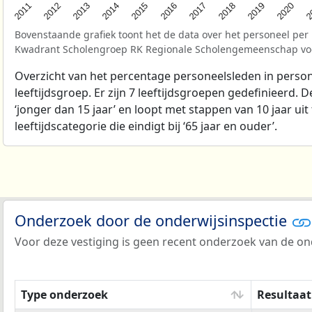
2
2017
2013
2020
2016
2012
2019
2015
2011
2018
2014
Bovenstaande grafiek toont het de data over het personeel per 
Kwadrant Scholengroep RK Regionale Scholengemeenschap v
Overzicht van het percentage personeelsleden in person
leeftijdsgroep. Er zijn 7 leeftijdsgroepen gedefinieerd. D
‘jonger dan 15 jaar’ en loopt met stappen van 10 jaar uit 
leeftijdscategorie die eindigt bij ‘65 jaar en ouder’.
Onderzoek door de onderwijsinspectie
Voor deze vestiging is geen recent onderzoek van de ond
Type onderzoek
Resultaat