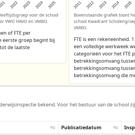
2025
021
2013
2024
2012
2023
2015
2011
2022
2014
leeftijdsgroep voor de school
Bovenstaande grafiek toont he
oor VWO HAVO en VMBO.
school Kwadrant Scholengro
VMBO.
en of FTE per
FTE is een rekeneenheid. 1
e eerste groep begint bij
een volledige werkweek werk
tot de laatste
categorieën voor het FTE p
betrekkingsomvang tussen 
betrekkingsomvang tussen 
betrekkingsomvang die mee
erwijsinspectie bekend. Voor het bestuur van de school zij
Publicatiedatum
Insp