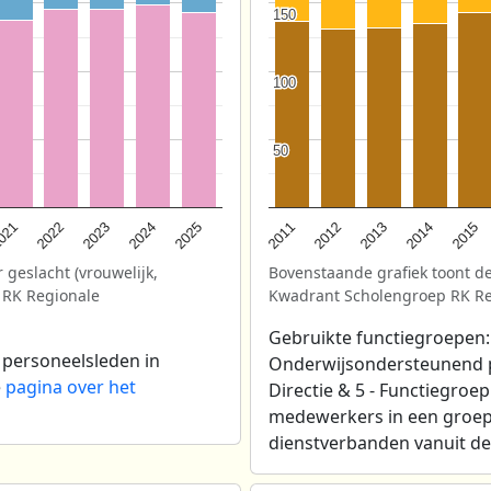
150
150
100
100
50
50
2025
021
2013
2024
2012
2023
2015
2011
2022
2014
 geslacht (vrouwelijk,
Bovenstaande grafiek toont de
 RK Regionale
Kwadrant Scholengroep RK R
Gebruikte functiegroepen: 
 personeelsleden in
Onderwijsondersteunend per
e
pagina over het
Directie & 5 - Functiegroe
medewerkers in een groep
dienstverbanden vanuit de 