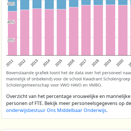
60%
60%
40%
40%
20%
20%
2
2017
2013
2020
2016
2012
2019
2015
2011
2018
2014
Bovenstaande grafiek toont het de data over het personeel naar
mannelijk of onbekend) voor de school Kwadrant Scholengroep
Scholengemeenschap voor VWO HAVO en VMBO.
Overzicht van het percentage vrouwelijke en mannelijke
personen of FTE. Bekijk meer personeelsgegevens op d
onderwijsbestuur Ons Middelbaar Onderwijs
.