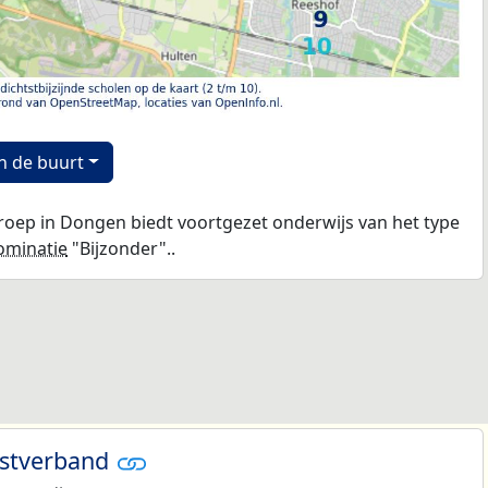
n de buurt
ep in Dongen biedt voortgezet onderwijs van het type
ominatie
"Bijzonder"..
nstverband