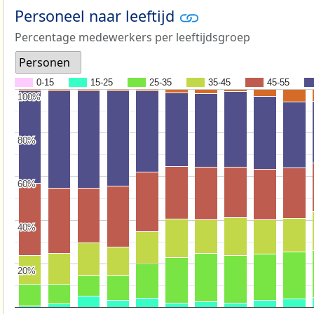
Personeel naar leeftijd
Percentage medewerkers per leeftijdsgroep
Personen
0-15
15-25
25-35
35-45
45-55
100%
100%
80%
80%
60%
60%
40%
40%
20%
20%