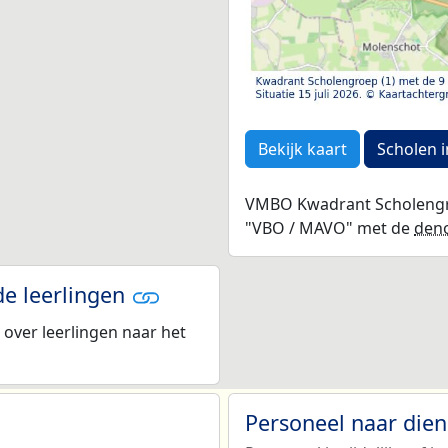
Bekijk kaart
Scholen i
VMBO Kwadrant Scholengro
"VBO / MAVO" met de
den
de leerlingen
over leerlingen naar het
Personeel naar die