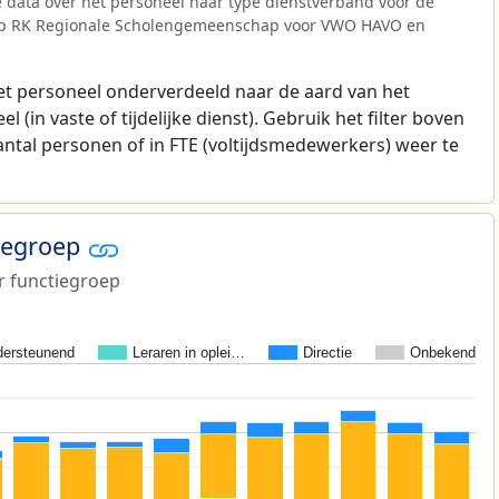
 data over het personeel naar type dienstverband voor de
ep RK Regionale Scholengemeenschap voor VWO HAVO en
t personeel onderverdeeld naar de aard van het
 (in vaste of tijdelijke dienst). Gebruik het filter boven
antal personen of in FTE (voltijdsmedewerkers) weer te
tiegroep
r functiegroep
ersteunend
Leraren in oplei…
Directie
Onbekend