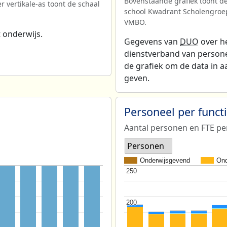
Bovenstaande grafiek toont de
er vertikale-as toont de schaal
school Kwadrant Scholengro
VMBO.
 onderwijs.
Gegevens van
DUO
over he
dienstverband van personeel
de grafiek om de data in a
geven.
Personeel per func
Aantal personen en FTE pe
Personen
Onderwijsgevend
Ond
250
250
200
200