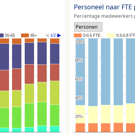
Personeel naar FTE
Percentage medewerkers p
Personen
55-65
65+
1/2
0-0,5 FTE
0,5-0,8 F
100%
100%
80%
80%
60%
60%
40%
40%
20%
20%