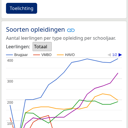
Toelichting
Soorten opleidingen
Aantal leerlingen per type opleiding per schooljaar.
Leerlingen:
Totaal
Brugjaar
VMBO
HAVO
1/2
400
400
300
300
200
200
100
100