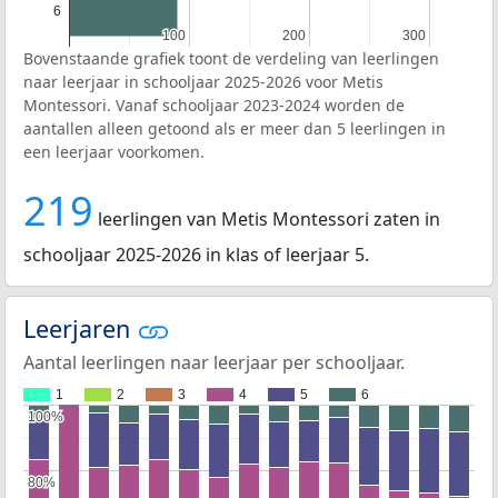
6
100
100
200
200
300
300
Bovenstaande grafiek toont de verdeling van leerlingen
naar leerjaar in schooljaar 2025-2026 voor Metis
Montessori. Vanaf schooljaar 2023-2024 worden de
aantallen alleen getoond als er meer dan 5 leerlingen in
een leerjaar voorkomen.
219
leerlingen van Metis Montessori zaten in
schooljaar 2025-2026 in klas of leerjaar 5.
Leerjaren
Aantal leerlingen naar leerjaar per schooljaar.
1
2
3
4
5
6
100%
100%
80%
80%