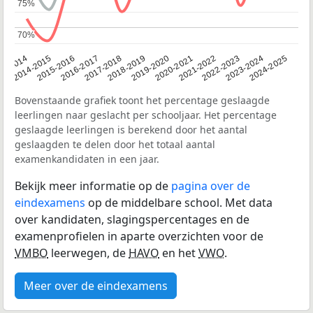
75%
75%
70%
70%
13-2014
2014-2015
2015-2016
2016-2017
2017-2018
2018-2019
2019-2020
2020-2021
2021-2022
2022-2023
2023-2024
2024-2025
Bovenstaande grafiek toont het percentage geslaagde
leerlingen naar geslacht per schooljaar. Het percentage
geslaagde leerlingen is berekend door het aantal
geslaagden te delen door het totaal aantal
examenkandidaten in een jaar.
Bekijk meer informatie op de
pagina over de
eindexamens
op de middelbare school. Met data
over kandidaten, slagingspercentages en de
examenprofielen in aparte overzichten voor de
VMBO
leerwegen, de
HAVO
en het
VWO
.
Meer over de eindexamens