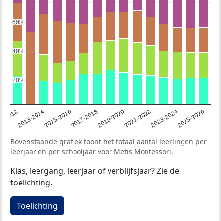
60%
60%
40%
40%
20%
20%
1-2012
2013-2014
2015-2016
2017-2018
2019-2020
2021-2022
2023-2024
2025-2026
Bovenstaande grafiek toont het totaal aantal leerlingen per
leerjaar en per schooljaar voor Metis Montessori.
Klas, leergang, leerjaar of verblijfsjaar? Zie de
toelichting.
Toelichting