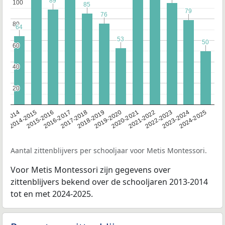
89
89
100
100
85
85
79
79
76
76
80
80
64
64
53
53
50
50
60
60
40
40
20
20
13-2014
2014-2015
2015-2016
2016-2017
2017-2018
2018-2019
2019-2020
2020-2021
2021-2022
2022-2023
2023-2024
2024-2025
Aantal zittenblijvers per schooljaar voor Metis Montessori.
Voor Metis Montessori zijn gegevens over
zittenblijvers bekend over de schooljaren 2013-2014
tot en met 2024-2025.