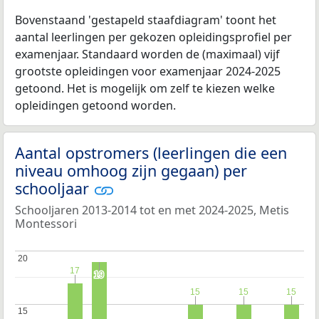
Bovenstaand 'gestapeld staafdiagram' toont het
aantal leerlingen per gekozen opleidingsprofiel per
examenjaar. Standaard worden de (maximaal) vijf
grootste opleidingen voor examenjaar 2024-2025
getoond. Het is mogelijk om zelf te kiezen welke
opleidingen getoond worden.
Aantal opstromers (leerlingen die een
niveau omhoog zijn gegaan) per
schooljaar
Schooljaren 2013-2014 tot en met 2024-2025, Metis
Montessori
20
20
17
17
19
19
15
15
15
15
15
15
15
15