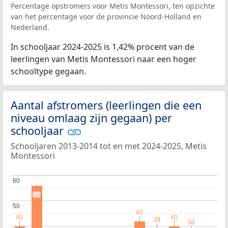
Percentage opstromers voor Metis Montessori, ten opzichte
van het percentage voor de provincie Noord-Holland en
Nederland.
In schooljaar 2024-2025 is 1,42% procent van de
leerlingen van Metis Montessori naar een hoger
schooltype gegaan.
Aantal afstromers (leerlingen die een
niveau omlaag zijn gegaan) per
schooljaar
Schooljaren 2013-2014 tot en met 2024-2025, Metis
Montessori
60
60
56
56
50
50
42
42
40
40
40
40
39
39
38
38