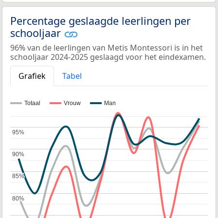
Percentage geslaagde leerlingen per
schooljaar
96% van de leerlingen van Metis Montessori is in het
schooljaar 2024-2025 geslaagd voor het eindexamen.
Grafiek
Tabel
Totaal
Vrouw
Man
95%
95%
90%
90%
85%
85%
80%
80%