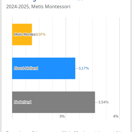
2024-2025, Metis Montessori
Metis Montessori
Metis Montessori
2,37%
2,37%
Noord-Holland
Noord-Holland
3,17%
3,17%
Nederland
Nederland
3,54%
3,54%
3%
3%
4%
4%