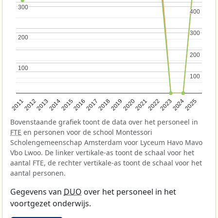
300
300
400
400
300
300
200
200
200
200
100
100
100
100
2013
2018
2023
2015
2020
2025
2012
2017
2022
2014
2019
2024
2011
2016
2021
Bovenstaande grafiek toont de data over het personeel in
FTE
en personen voor de school Montessori
Scholengemeenschap Amsterdam voor Lyceum Havo Mavo
Vbo Lwoo. De linker vertikale-as toont de schaal voor het
aantal FTE, de rechter vertikale-as toont de schaal voor het
aantal personen.
Gegevens van
DUO
over het personeel in het
voortgezet onderwijs.