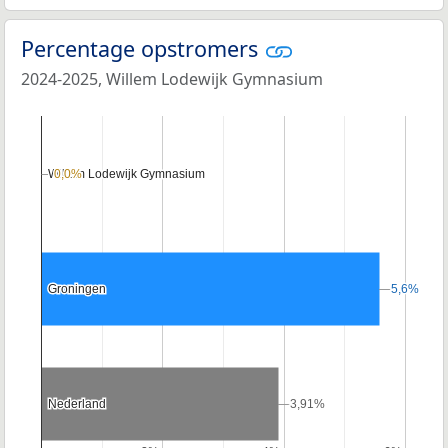
Percentage opstromers
2024-2025, Willem Lodewijk Gymnasium
Willem Lodewijk Gymnasium
Willem Lodewijk Gymnasium
0,0%
0,0%
Groningen
Groningen
5,6%
5,6%
Nederland
Nederland
3,91%
3,91%