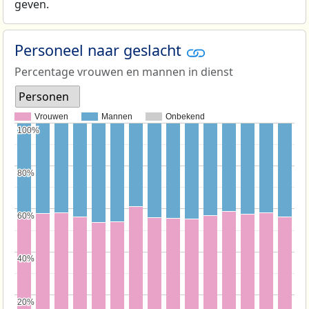
geven.
Personeel naar geslacht
Percentage vrouwen en mannen in dienst
Personen
Vrouwen
Mannen
Onbekend
100%
100%
80%
80%
60%
60%
40%
40%
20%
20%