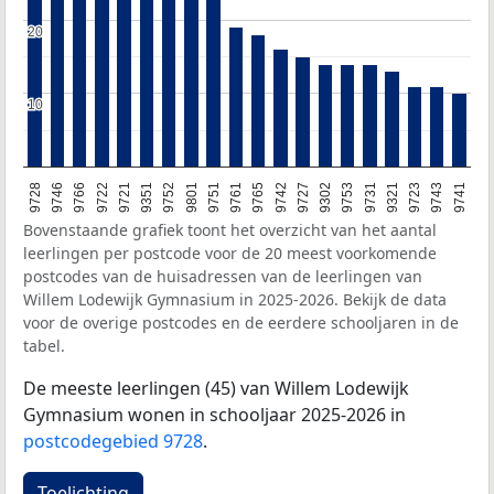
20
20
10
10
9728
9746
9766
9722
9721
9351
9752
9801
9751
9761
9765
9742
9727
9302
9753
9731
9321
9723
9743
9741
Bovenstaande grafiek toont het overzicht van het aantal
leerlingen per postcode voor de 20 meest voorkomende
postcodes van de huisadressen van de leerlingen van
Willem Lodewijk Gymnasium in 2025-2026. Bekijk de data
voor de overige postcodes en de eerdere schooljaren in de
tabel.
De meeste leerlingen (45) van Willem Lodewijk
Gymnasium wonen in schooljaar 2025-2026 in
postcodegebied 9728
.
Toelichting