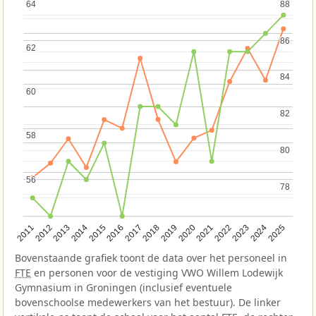
64
64
88
88
86
86
62
62
84
84
60
60
82
82
58
58
80
80
56
56
78
78
2013
2018
2023
2015
2020
2025
2012
2017
2022
2014
2019
2024
2011
2016
2021
Bovenstaande grafiek toont de data over het personeel in
FTE
en personen voor de vestiging VWO Willem Lodewijk
Gymnasium in Groningen (inclusief eventuele
bovenschoolse medewerkers van het bestuur). De linker