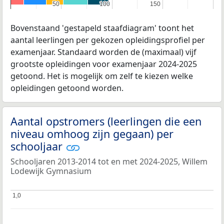
50
50
100
100
150
150
Bovenstaand 'gestapeld staafdiagram' toont het
aantal leerlingen per gekozen opleidingsprofiel per
examenjaar. Standaard worden de (maximaal) vijf
grootste opleidingen voor examenjaar 2024-2025
getoond. Het is mogelijk om zelf te kiezen welke
opleidingen getoond worden.
Aantal opstromers (leerlingen die een
niveau omhoog zijn gegaan) per
schooljaar
Schooljaren 2013-2014 tot en met 2024-2025, Willem
Lodewijk Gymnasium
1,0
1,0