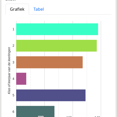
Grafiek
Tabel
1
2
Klas of leerjaar van de leerlingen
3
4
5
6