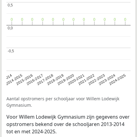
0,5
0,5
0
0
0
0
0
0
0
0
0
0
0
0
0
0
0
0
0
0
0
0
0
0
0
0
0,0
0,0
-0,5
-0,5
13-2014
2014-2015
2015-2016
2016-2017
2017-2018
2018-2019
2019-2020
2020-2021
2021-2022
2022-2023
2023-2024
2024-2025
Aantal opstromers per schooljaar voor Willem Lodewijk
Gymnasium.
Voor Willem Lodewijk Gymnasium zijn gegevens over
opstromers bekend over de schooljaren 2013-2014
tot en met 2024-2025.