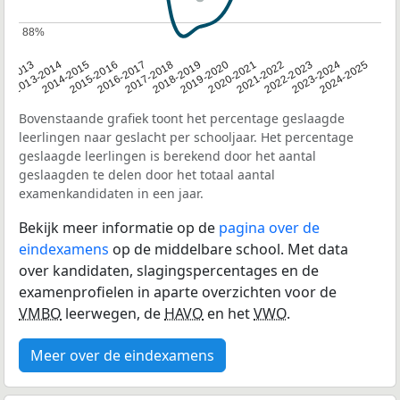
88%
88%
2014-2015
2020-2021
2013-2014
2019-2020
12-2013
2018-2019
2024-2025
2017-2018
2023-2024
2016-2017
2022-2023
2015-2016
2021-2022
Bovenstaande grafiek toont het percentage geslaagde
leerlingen naar geslacht per schooljaar. Het percentage
geslaagde leerlingen is berekend door het aantal
geslaagden te delen door het totaal aantal
examenkandidaten in een jaar.
Bekijk meer informatie op de
pagina over de
eindexamens
op de middelbare school. Met data
over kandidaten, slagingspercentages en de
examenprofielen in aparte overzichten voor de
VMBO
leerwegen, de
HAVO
en het
VWO
.
Meer over de eindexamens