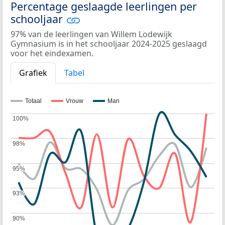
Percentage geslaagde leerlingen per
schooljaar
97% van de leerlingen van Willem Lodewijk
Gymnasium is in het schooljaar 2024-2025 geslaagd
voor het eindexamen.
Grafiek
Tabel
Totaal
Vrouw
Man
100%
100%
98%
98%
95%
95%
93%
93%
90%
90%