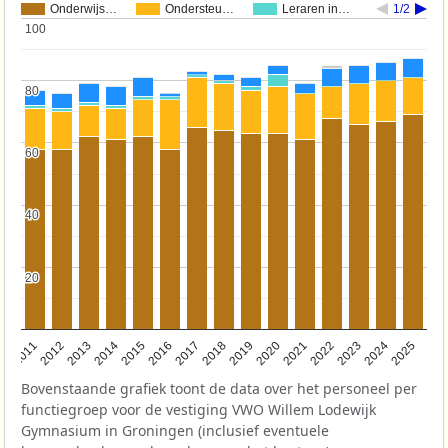
Onderwijs…
Ondersteu…
Leraren in…
1/2
100
100
80
80
60
60
40
40
20
20
2011
2012
2013
2014
2015
2016
2017
2018
2019
2020
2021
2022
2023
2024
2025
Bovenstaande grafiek toont de data over het personeel per
functiegroep voor de vestiging VWO Willem Lodewijk
Gymnasium in Groningen (inclusief eventuele