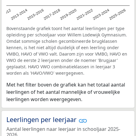
1-2012
2013-2014
2015-2016
2017-2018
2019-2020
2021-2022
2023-2024
2025-2026
Bovenstaande grafiek toont het aantal leerlingen per type
opleiding per schooljaar voor Willem Lodewijk Gymnasium.
Omdat sommige scholen gecombineerde brugklassen
kennen, is het niet altijd duidelijk of een leerling onder
VMBO, HAVO of VWO valt. Daarom zijn voor VMBO, HAVO en
VWO de eerste 2 leerjaren onder de noemer 'Brugjaar'
geplaatst. HAVO VWO combinatieklassen in leerjaar 3
worden als 'HAVO/VWO' weergegeven.
Met het filter boven de grafiek kan het totaal aantal
leerlingen of het aantal mannelijke of vrouwelijke
leerlingen worden weergegeven.
Leerlingen per leerjaar
Aantal leerlingen naar leerjaar in schooljaar 2025-
2026.