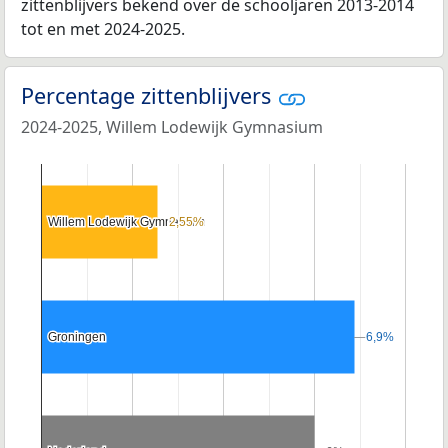
zittenblijvers bekend over de schooljaren 2013-2014
tot en met 2024-2025.
Percentage zittenblijvers
2024-2025, Willem Lodewijk Gymnasium
Willem Lodewijk Gymnasium
Willem Lodewijk Gymnasium
2,55%
2,55%
Groningen
Groningen
6,9%
6,9%