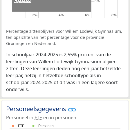
Nederland
Nederland
6%
6%
2%
2%
4%
4%
6%
6%
8%
8%
Percentage zittenblijvers voor Willem Lodewijk Gymnasium,
ten opzichte van het percentage voor de provincie
Groningen en Nederland.
In schooljaar 2024-2025 is 2,55% procent van de
leerlingen van Willem Lodewijk Gymnasium blijven
zitten. Deze leerlingen deden nog een jaar hetzelfde
leerjaar, hetzij in hetzelfde schooltype als in
schooljaar 2024-2025 of dit was in een lagere soort
onderwijs.
Personeelsgegevens
Personeel in
FTE
en in personen
FTE
Personen