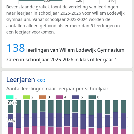
100
100
120
120
140
140
Bovenstaande grafiek toont de verdeling van leerlingen
naar leerjaar in schooljaar 2025-2026 voor Willem Lodewijk
Gymnasium. Vanaf schooljaar 2023-2024 worden de
aantallen alleen getoond als er meer dan 5 leerlingen in
een leerjaar voorkomen.
138
leerlingen van Willem Lodewijk Gymnasium
zaten in schooljaar 2025-2026 in klas of leerjaar 1.
Leerjaren
Aantal leerlingen naar leerjaar per schooljaar.
1
2
3
4
5
6
100%
100%
80%
80%