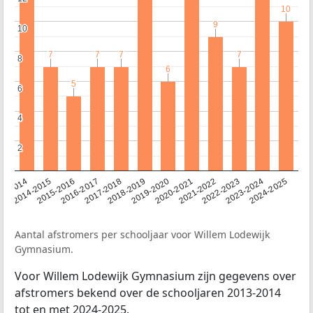
10
10
9
9
10
10
7
7
7
7
7
7
7
7
8
8
6
6
5
5
6
6
4
4
2
2
13-2014
2014-2015
2015-2016
2016-2017
2017-2018
2018-2019
2019-2020
2020-2021
2021-2022
2022-2023
2023-2024
2024-2025
Aantal afstromers per schooljaar voor Willem Lodewijk
Gymnasium.
Voor Willem Lodewijk Gymnasium zijn gegevens over
afstromers bekend over de schooljaren 2013-2014
tot en met 2024-2025.