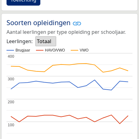
Soorten opleidingen
Aantal leerlingen per type opleiding per schooljaar.
Leerlingen:
Totaal
Brugjaar
HAVO/VWO
VWO
400
400
300
300
200
200
100
100