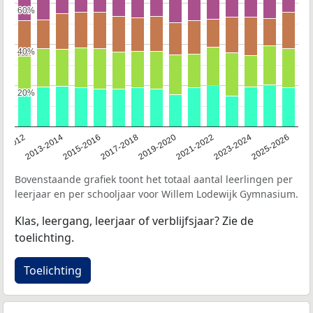
60%
60%
40%
40%
20%
20%
1-2012
2013-2014
2015-2016
2017-2018
2019-2020
2021-2022
2023-2024
2025-2026
Bovenstaande grafiek toont het totaal aantal leerlingen per
leerjaar en per schooljaar voor Willem Lodewijk Gymnasium.
Klas, leergang, leerjaar of verblijfsjaar? Zie de
toelichting.
Toelichting