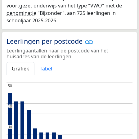
voortgezet onderwijs van het type "VWO" met de
denominatie
"Bijzonder". aan 725 leerlingen in
schooljaar 2025-2026.
Leerlingen per postcode
Leerlingaantallen naar de postcode van het
huisadres van de leerlingen.
Grafiek
Tabel
50
50
40
40
30
30