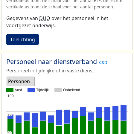
vertikale-as toont de schaal voor het aantal FTE, de rechter
vertikale-as toont de schaal voor het aantal personen.
Gegevens van
DUO
over het personeel in het
voortgezet onderwijs.
Toelichting
Personeel naar dienstverband
Personeel in tijdelijke of in vaste dienst
Personen
Vast
Tijdelijk
Onbekend
100
100
80
80
60
60