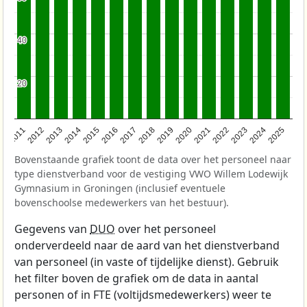
40
40
20
20
2011
2012
2013
2014
2015
2016
2017
2018
2019
2020
2021
2022
2023
2024
2025
Bovenstaande grafiek toont de data over het personeel naar
type dienstverband voor de vestiging VWO Willem Lodewijk
Gymnasium in Groningen (inclusief eventuele
bovenschoolse medewerkers van het bestuur).
Gegevens van
DUO
over het personeel
onderverdeeld naar de aard van het dienstverband
van personeel (in vaste of tijdelijke dienst). Gebruik
het filter boven de grafiek om de data in aantal
personen of in FTE (voltijdsmedewerkers) weer te