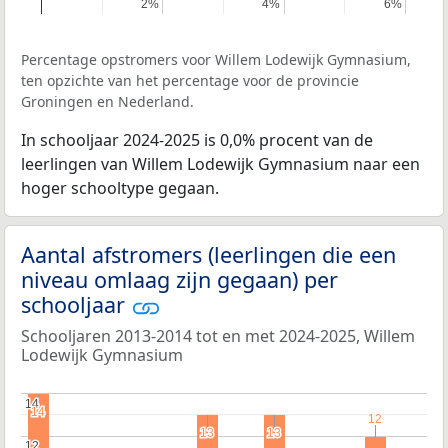
2%
2%
4%
4%
6%
6%
Percentage opstromers voor Willem Lodewijk Gymnasium,
ten opzichte van het percentage voor de provincie
Groningen en Nederland.
In schooljaar 2024-2025 is 0,0% procent van de
leerlingen van Willem Lodewijk Gymnasium naar een
hoger schooltype gegaan.
Aantal afstromers (leerlingen die een
niveau omlaag zijn gegaan) per
schooljaar
Schooljaren 2013-2014 tot en met 2024-2025, Willem
Lodewijk Gymnasium
14
14
14
14
12
12
13
13
13
13
12
12