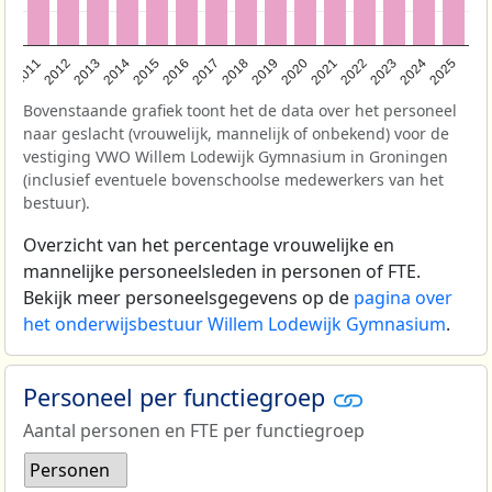
2011
2012
2013
2014
2015
2016
2017
2018
2019
2020
2021
2022
2023
2024
2025
Bovenstaande grafiek toont het de data over het personeel
naar geslacht (vrouwelijk, mannelijk of onbekend) voor de
vestiging VWO Willem Lodewijk Gymnasium in Groningen
(inclusief eventuele bovenschoolse medewerkers van het
bestuur).
Overzicht van het percentage vrouwelijke en
mannelijke personeelsleden in personen of FTE.
Bekijk meer personeelsgegevens op de
pagina over
het onderwijsbestuur Willem Lodewijk Gymnasium
.
Personeel per functiegroep
Aantal personen en FTE per functiegroep
Personen