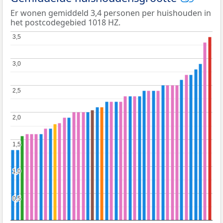
Er wonen gemiddeld 3,4 personen per huishouden in
het postcodegebied 1018 HZ.
3,5
3,5
3,0
3,0
2,5
2,5
2,0
2,0
1,5
1,5
1,0
1,0
0,5
0,5