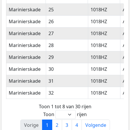
Straatnaam
Huisnummer
Postcode
Wo
Marinierskade
25
1018HZ
Am
Marinierskade
26
1018HZ
Am
Marinierskade
27
1018HZ
Am
Marinierskade
28
1018HZ
Am
Marinierskade
29
1018HZ
Am
Marinierskade
30
1018HZ
Am
Marinierskade
31
1018HZ
Am
Marinierskade
32
1018HZ
Am
Toon 1 tot 8 van 30 rijen
Toon
rijen
Vorige
1
2
3
4
Volgende