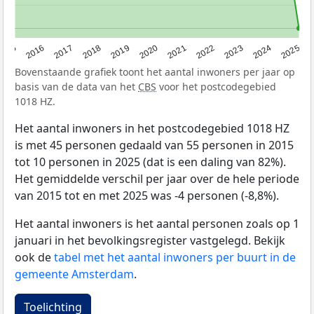
2015
2016
2017
2018
2019
2020
2021
2022
2023
2024
2025
Bovenstaande grafiek toont het aantal inwoners per jaar op
basis van de data van het
CBS
voor het postcodegebied
1018 HZ.
Het aantal inwoners in het postcodegebied 1018 HZ
is met 45 personen gedaald van 55 personen in 2015
tot 10 personen in 2025 (dat is een daling van 82%).
Het gemiddelde verschil per jaar over de hele periode
van 2015 tot en met 2025 was -4 personen (-8,8%).
Het aantal inwoners is het aantal personen zoals op 1
januari in het bevolkingsregister vastgelegd. Bekijk
ook de
tabel met het aantal inwoners per buurt in de
gemeente Amsterdam
.
Toelichting