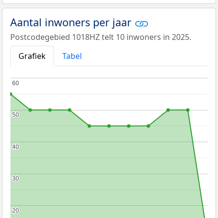
Aantal inwoners per jaar
Postcodegebied 1018HZ telt 10 inwoners in 2025.
Grafiek
Tabel
60
60
50
50
40
40
30
30
20
20