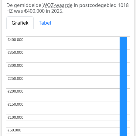
De gemiddelde
WOZ-waarde
in postcodegebied 1018
HZ was €400.000 in 2025.
Grafiek
Tabel
€400.000
€400.000
€350.000
€350.000
€300.000
€300.000
€250.000
€250.000
€200.000
€200.000
€150.000
€150.000
€100.000
€100.000
€50.000
€50.000