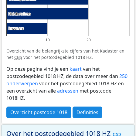
Huishoudens
Huishoudens
Inwoners
Inwoners
10
20
Overzicht van de belangrijkste cijfers van het Kadaster en
het
CBS
voor het postcodegebied 1018 HZ.
Op deze pagina vind je een
kaart
van het
postcodegebied 1018 HZ, de data over meer dan
250
onderwerpen
voor het postcodegebied 1018 HZ en
een overzicht van alle
adressen
met postcode
1018HZ.
Overzicht postcode 1018
Definities
Over het postcodegebied 1018 HZ