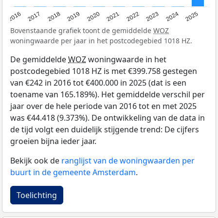
2016
2017
2018
2019
2020
2021
2022
2023
2024
2025
Bovenstaande grafiek toont de gemiddelde
WOZ
woningwaarde per jaar in het postcodegebied 1018 HZ.
De gemiddelde
WOZ
woningwaarde in het
postcodegebied 1018 HZ is met €399.758 gestegen
van €242 in 2016 tot €400.000 in 2025 (dat is een
toename van 165.189%). Het gemiddelde verschil per
jaar over de hele periode van 2016 tot en met 2025
was €44.418 (9.373%). De ontwikkeling van de data in
de tijd volgt een duidelijk stijgende trend: De cijfers
groeien bijna ieder jaar.
Bekijk ook de
ranglijst van de woningwaarden per
buurt in de gemeente Amsterdam
.
Toelichting