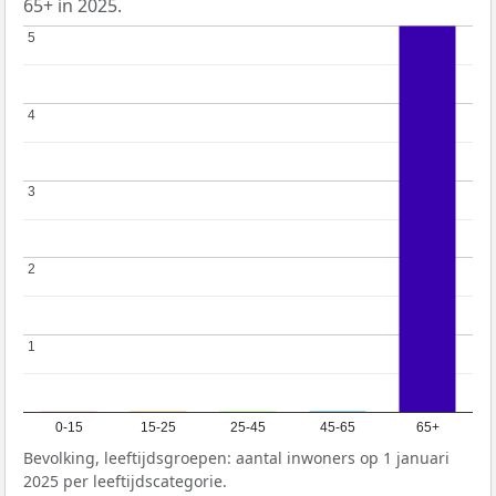
65+ in 2025.
5
5
4
4
3
3
2
2
1
1
0-15
15-25
25-45
45-65
65+
Bevolking, leeftijdsgroepen: aantal inwoners op 1 januari
2025 per leeftijdscategorie.