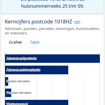
huisnummerreeks 25 t/m 59.
Kerncijfers postcode 1018HZ
Adressen, panden, percelen, woningen, huishoudens
en inwoners.
Grafiek
Tabel
Adressen met postcode
Adressen met postcode
Adressen met woonfunctie
Adressen met woonfunctie
Panden met adres
Panden met adres
Percelen met adres
Percelen met adres
Woningvoorraad
Woningvoorraad