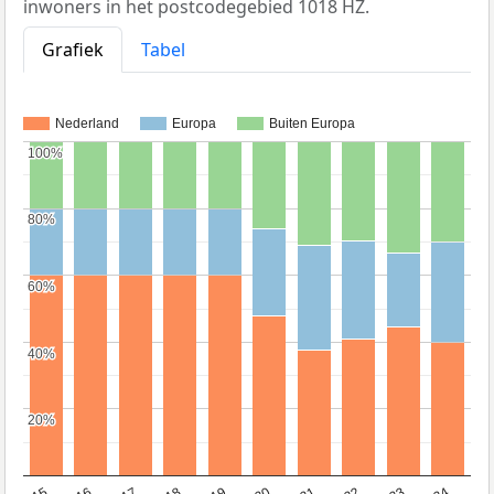
inwoners in het postcodegebied 1018 HZ.
Grafiek
Tabel
Nederland
Europa
Buiten Europa
100%
100%
80%
80%
60%
60%
40%
40%
20%
20%