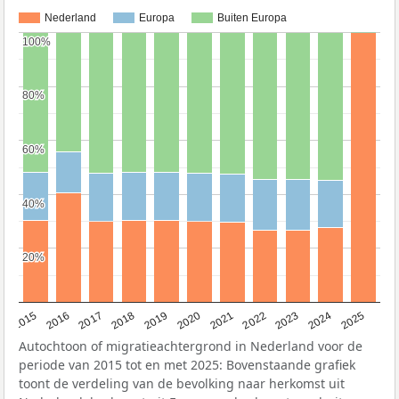
Nederland
Europa
Buiten Europa
100%
100%
80%
80%
60%
60%
40%
40%
20%
20%
2019
2022
2017
2025
2020
2015
2023
2018
2021
2016
2024
Autochtoon of migratieachtergrond in Nederland voor de
periode van 2015 tot en met 2025: Bovenstaande grafiek
toont de verdeling van de bevolking naar herkomst uit