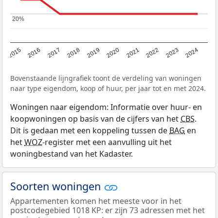
20%
20%
2015
2016
2017
2018
2019
2020
2021
2022
2023
2024
Bovenstaande lijngrafiek toont de verdeling van woningen
naar type eigendom, koop of huur, per jaar tot en met 2024.
Woningen naar eigendom: Informatie over huur- en
koopwoningen op basis van de cijfers van het
CBS
.
Dit is gedaan met een koppeling tussen de
BAG
en
het
WOZ
-register met een aanvulling uit het
woningbestand van het Kadaster.
Soorten woningen
Appartementen komen het meeste voor in het
postcodegebied 1018 KP: er zijn 73 adressen met het