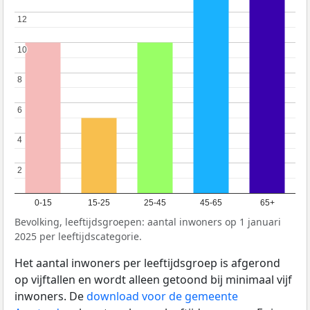
12
12
10
10
8
8
6
6
4
4
2
2
0-15
15-25
25-45
45-65
65+
Bevolking, leeftijdsgroepen: aantal inwoners op 1 januari
2025 per leeftijdscategorie.
Het aantal inwoners per leeftijdsgroep is afgerond
op vijftallen en wordt alleen getoond bij minimaal vijf
inwoners. De
download voor de gemeente