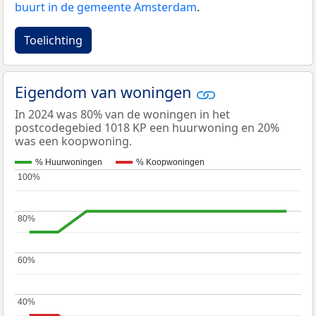
buurt in de gemeente Amsterdam
.
Toelichting
Eigendom van woningen
In 2024 was 80% van de woningen in het
postcodegebied 1018 KP een huurwoning en 20%
was een koopwoning.
% Huurwoningen
% Koopwoningen
100%
100%
80%
80%
60%
60%
40%
40%