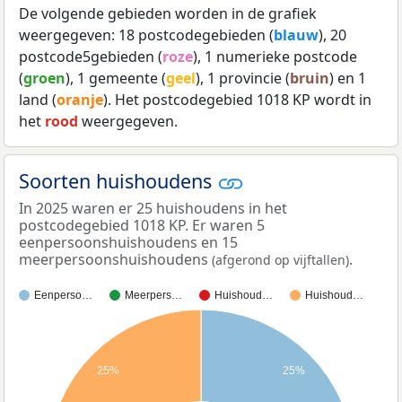
De volgende gebieden worden in de grafiek
weergegeven: 18 postcodegebieden (
blauw
), 20
postcode5gebieden (
roze
), 1 numerieke postcode
(
groen
), 1 gemeente (
geel
), 1 provincie (
bruin
) en 1
land (
oranje
). Het postcodegebied 1018 KP wordt in
het
rood
weergegeven.
Soorten huishoudens
In 2025 waren er 25 huishoudens in het
postcodegebied 1018 KP. Er waren 5
eenpersoonshuishoudens en 15
meerpersoonshuishoudens
.
(afgerond op vijftallen)
Eenperso…
Meerpers…
Huishoud…
Huishoud…
25%
25%