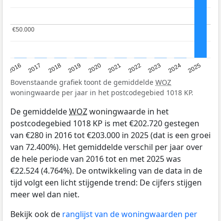
€50.000
€50.000
2016
2017
2018
2019
2020
2021
2022
2023
2024
2025
Bovenstaande grafiek toont de gemiddelde
WOZ
woningwaarde per jaar in het postcodegebied 1018 KP.
De gemiddelde
WOZ
woningwaarde in het
postcodegebied 1018 KP is met €202.720 gestegen
van €280 in 2016 tot €203.000 in 2025 (dat is een groei
van 72.400%). Het gemiddelde verschil per jaar over
de hele periode van 2016 tot en met 2025 was
€22.524 (4.764%). De ontwikkeling van de data in de
tijd volgt een licht stijgende trend: De cijfers stijgen
meer wel dan niet.
Bekijk ook de
ranglijst van de woningwaarden per