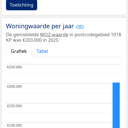
Toelichting
Woningwaarde per jaar
De gemiddelde
WOZ-waarde
in postcodegebied 1018
KP was €203.000 in 2025.
Grafiek
Tabel
€250.000
€250.000
€200.000
€200.000
€150.000
€150.000
€100.000
€100.000