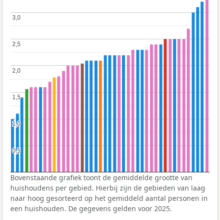
3,0
3,0
2,5
2,5
2,0
2,0
1,5
1,5
1,0
1,0
0,5
0,5
Bovenstaande grafiek toont de gemiddelde grootte van
huishoudens per gebied. Hierbij zijn de gebieden van laag
naar hoog gesorteerd op het gemiddeld aantal personen in
een huishouden. De gegevens gelden voor 2025.