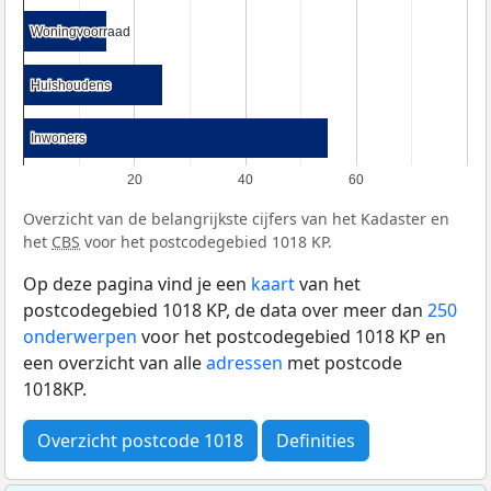
Woningvoorraad
Woningvoorraad
Huishoudens
Huishoudens
Inwoners
Inwoners
20
40
60
Overzicht van de belangrijkste cijfers van het Kadaster en
het
CBS
voor het postcodegebied 1018 KP.
Op deze pagina vind je een
kaart
van het
postcodegebied 1018 KP, de data over meer dan
250
onderwerpen
voor het postcodegebied 1018 KP en
een overzicht van alle
adressen
met postcode
1018KP.
Overzicht postcode 1018
Definities