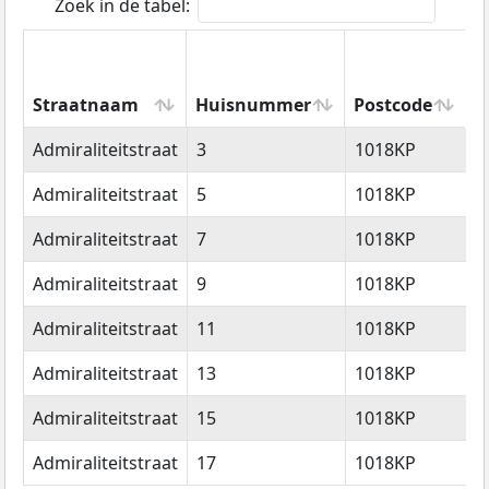
Zoek in de tabel:
Straatnaam
Huisnummer
Postcode
W
Straatnaam
Huisnummer
Postcode
W
Admiraliteitstraat
3
1018KP
A
Admiraliteitstraat
5
1018KP
A
Admiraliteitstraat
7
1018KP
A
Admiraliteitstraat
9
1018KP
A
Admiraliteitstraat
11
1018KP
A
Admiraliteitstraat
13
1018KP
A
Admiraliteitstraat
15
1018KP
A
Admiraliteitstraat
17
1018KP
A