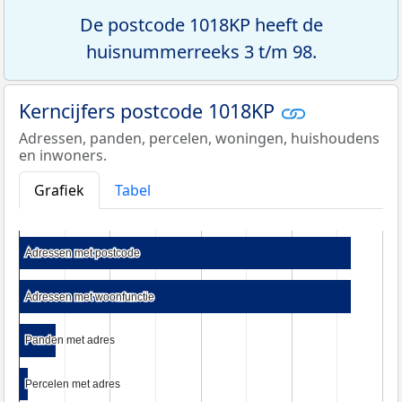
De postcode 1018KP heeft de
huisnummerreeks 3 t/m 98.
Kerncijfers postcode 1018KP
Adressen, panden, percelen, woningen, huishoudens
en inwoners.
Grafiek
Tabel
Adressen met postcode
Adressen met postcode
Adressen met woonfunctie
Adressen met woonfunctie
Panden met adres
Panden met adres
Percelen met adres
Percelen met adres