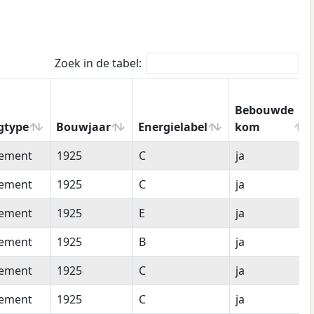
Zoek in de tabel:
Bebouwde
gtype
Bouwjaar
Energielabel
kom
gtype
Bouwjaar
Energielabel
Bebouwde
tement
1925
C
ja
kom
tement
1925
C
ja
tement
1925
E
ja
tement
1925
B
ja
tement
1925
C
ja
tement
1925
C
ja