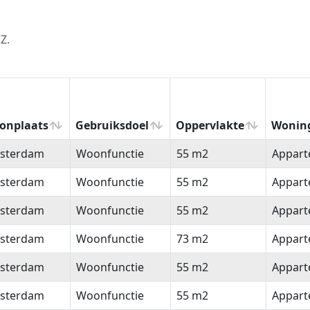
Z.
onplaats
Gebruiksdoel
Oppervlakte
Wonin
onplaats
Gebruiksdoel
Oppervlakte
Wonin
sterdam
Woonfunctie
55 m2
Appar
sterdam
Woonfunctie
55 m2
Appar
sterdam
Woonfunctie
55 m2
Appar
sterdam
Woonfunctie
73 m2
Appar
sterdam
Woonfunctie
55 m2
Appar
sterdam
Woonfunctie
55 m2
Appar