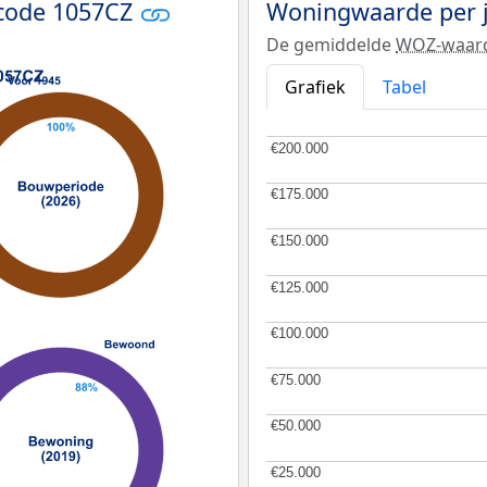
tcode 1057CZ
Woningwaarde per 
De gemiddelde
WOZ-waar
Grafiek
Tabel
€200.000
€200.000
€175.000
€175.000
€150.000
€150.000
€125.000
€125.000
€100.000
€100.000
€75.000
€75.000
€50.000
€50.000
€25.000
€25.000