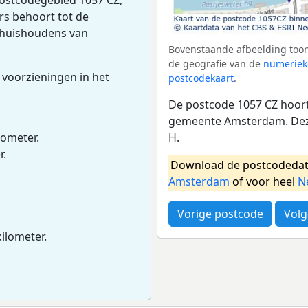
rs behoort tot de
jf huishoudens van
Bovenstaande afbeelding toon
de geografie van de
numeriek
 voorzieningen in het
postcodekaart
.
De postcode 1057 CZ hoort 
gemeente Amsterdam. Deze
H.
lometer.
r.
Download de postcodedat
Amsterdam
of voor heel
N
Vorige postcode
Volg
kilometer.