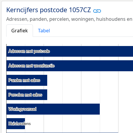
Kerncijfers postcode 1057CZ
Adressen, panden, percelen, woningen, huishoudens en
Grafiek
Tabel
Adressen met postcode
Adressen met postcode
Adressen met woonfunctie
Adressen met woonfunctie
Panden met adres
Panden met adres
Percelen met adres
Percelen met adres
Woningvoorraad
Woningvoorraad
Huishoudens
Huishoudens