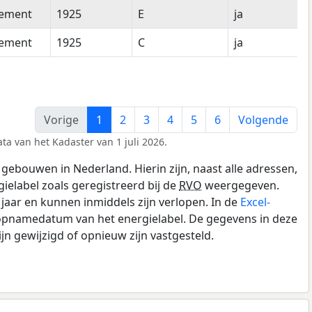
tement
1925
E
ja
tement
1925
C
ja
Vorige
1
2
3
4
5
6
Volgende
ta van het Kadaster van 1 juli 2026.
gebouwen in Nederland. Hierin zijn, naast alle adressen,
gielabel zoals geregistreerd bij de
RVO
weergegeven.
0 jaar en kunnen inmiddels zijn verlopen. In de
Excel-
 opnamedatum van het energielabel. De gegevens in deze
n gewijzigd of opnieuw zijn vastgesteld.