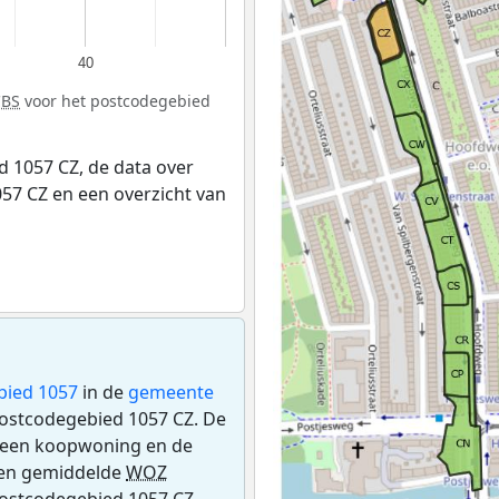
40
CBS
voor het postcodegebied
 1057 CZ, de data over
57 CZ en een overzicht van
bied 1057
in de
gemeente
 postcodegebied 1057 CZ. De
s een koopwoning en de
een gemiddelde
WOZ
postcodegebied 1057 CZ,