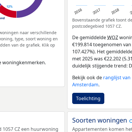
2
2016
2018
2017
Bovenstaande grafiek toont 
postcodegebied 1057 CZ.
woningen naar verschillende
De gemiddelde
WOZ
wonin
ning, type, soort woning en
€199.814 toegenomen van €1
dden van de grafiek. Klik op
107.427%). Het gemiddelde 
met 2025 was €22.202 (5.31
 de woningkenmerken.
duidelijk stijgende trend: D
Bekijk ook de
ranglijst va
Amsterdam
.
Toelichting
Soorten woningen
ed 1057 CZ een huurwoning
Appartementen komen het m