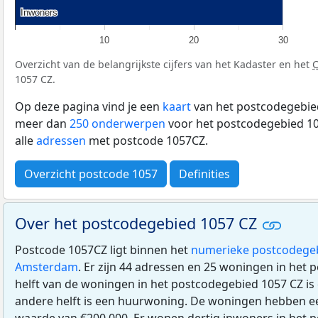
Inwoners
Inwoners
10
20
30
Overzicht van de belangrijkste cijfers van het Kadaster en het
1057 CZ.
Op deze pagina vind je een
kaart
van het postcodegebied
meer dan
250 onderwerpen
voor het postcodegebied 10
alle
adressen
met postcode 1057CZ.
Overzicht postcode 1057
Definities
Over het postcodegebied 1057 CZ
Postcode 1057CZ ligt binnen het
numerieke postcodege
Amsterdam
. Er zijn 44 adressen en 25 woningen in het
helft van de woningen in het postcodegebied 1057 CZ i
andere helft is een huurwoning. De woningen hebben 
waarde van €200.000. Er wonen dertig inwoners in het 