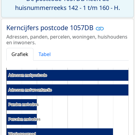
huisnummerreeks 142 - 1 t/m 160 - H.
Kerncijfers postcode 1057DB
Adressen, panden, percelen, woningen, huishoudens
en inwoners.
Grafiek
Tabel
Adressen met postcode
Adressen met postcode
Adressen met woonfunctie
Adressen met woonfunctie
Panden met adres
Panden met adres
Percelen met adres
Percelen met adres
Woningvoorraad
Woningvoorraad