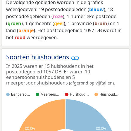
De volgende gebieden worden in de grafiek
weergegeven: 19 postcodegebieden (
blauw
), 18
postcode5gebieden (
roze
), 1 numerieke postcode
(
groen
), 1 gemeente (
geel
), 1 provincie (
bruin
) en 1
land (
oranje
). Het postcodegebied 1057 DB wordt in
het
rood
weergegeven.
Soorten huishoudens
In 2025 waren er 15 huishoudens in het
postcodegebied 1057 DB. Er waren 10
eenpersoonshuishoudens en 5
meerpersoonshuishoudens
.
(afgerond op vijftallen)
Eenperso…
Meerpers…
Huishoud…
Huishoud…
33,3%
33,3%