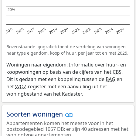
20%
20%
2019
2022
2025
2017
2020
2023
2015
2018
2021
2024
2016
Bovenstaande lijngrafiek toont de verdeling van woningen
naar type eigendom, koop of huur, per jaar tot en met 2025.
Woningen naar eigendom: Informatie over huur- en
koopwoningen op basis van de cijfers van het
CBS
.
Dit is gedaan met een koppeling tussen de
BAG
en
het
WOZ
-register met een aanvulling uit het
woningbestand van het Kadaster.
Soorten woningen
Appartementen komen het meeste voor in het
postcodegebied 1057 DB: er zijn 40 adressen met het
woningtype appartementen.