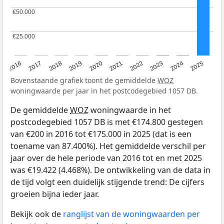
€50.000
€50.000
€25.000
€25.000
2016
2017
2018
2019
2020
2021
2022
2023
2024
2025
Bovenstaande grafiek toont de gemiddelde
WOZ
woningwaarde per jaar in het postcodegebied 1057 DB.
De gemiddelde
WOZ
woningwaarde in het
postcodegebied 1057 DB is met €174.800 gestegen
van €200 in 2016 tot €175.000 in 2025 (dat is een
toename van 87.400%). Het gemiddelde verschil per
jaar over de hele periode van 2016 tot en met 2025
was €19.422 (4.468%). De ontwikkeling van de data in
de tijd volgt een duidelijk stijgende trend: De cijfers
groeien bijna ieder jaar.
Bekijk ook de
ranglijst van de woningwaarden per