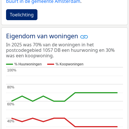
buurt in de gemeente Amsterdam
.
Toelichting
Eigendom van woningen
In 2025 was 70% van de woningen in het
postcodegebied 1057 DB een huurwoning en 30%
was een koopwoning.
% Huurwoningen
% Koopwoningen
100%
100%
80%
80%
60%
60%
40%
40%