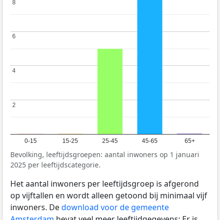
8
8
6
6
4
4
2
2
0-15
15-25
25-45
45-65
65+
Bevolking, leeftijdsgroepen: aantal inwoners op 1 januari
2025 per leeftijdscategorie.
Het aantal inwoners per leeftijdsgroep is afgerond
op vijftallen en wordt alleen getoond bij minimaal vijf
inwoners. De
download voor de gemeente
Amsterdam
bevat veel meer leeftijdgegevens: Er is