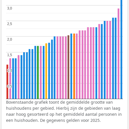
3,0
3,0
2,5
2,5
2,0
2,0
1,5
1,5
1,0
1,0
0,5
0,5
Bovenstaande grafiek toont de gemiddelde grootte van
huishoudens per gebied. Hierbij zijn de gebieden van laag
naar hoog gesorteerd op het gemiddeld aantal personen in
een huishouden. De gegevens gelden voor 2025.