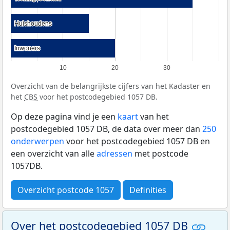
Huishoudens
Huishoudens
Inwoners
Inwoners
10
20
30
Overzicht van de belangrijkste cijfers van het Kadaster en
het
CBS
voor het postcodegebied 1057 DB.
Op deze pagina vind je een
kaart
van het
postcodegebied 1057 DB, de data over meer dan
250
onderwerpen
voor het postcodegebied 1057 DB en
een overzicht van alle
adressen
met postcode
1057DB.
Overzicht postcode 1057
Definities
Over het postcodegebied 1057 DB