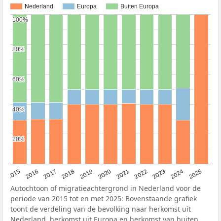
Nederland
Europa
Buiten Europa
100%
100%
80%
80%
60%
60%
40%
40%
20%
20%
2019
2022
2017
2025
2020
2015
2023
2018
2021
2016
2024
Autochtoon of migratieachtergrond in Nederland voor de
periode van 2015 tot en met 2025: Bovenstaande grafiek
toont de verdeling van de bevolking naar herkomst uit
Nederland, herkomst uit Europa en herkomst van buiten