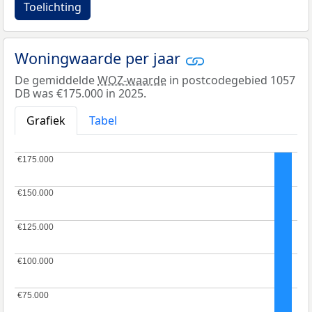
Toelichting
Woningwaarde per jaar
De gemiddelde
WOZ-waarde
in postcodegebied 1057
DB was €175.000 in 2025.
Grafiek
Tabel
€175.000
€175.000
€150.000
€150.000
€125.000
€125.000
€100.000
€100.000
€75.000
€75.000