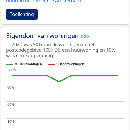
buurt in de gemeente Amsterdam
.
Toelichting
Eigendom van woningen
In 2024 was 90% van de woningen in het
postcodegebied 1057 DE een huurwoning en 10%
was een koopwoning.
% Huurwoningen
% Koopwoningen
100%
100%
80%
80%
60%
60%
40%
40%