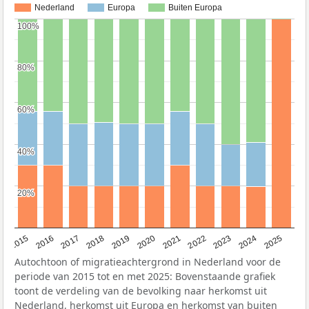
Nederland
Europa
Buiten Europa
100%
100%
80%
80%
60%
60%
40%
40%
20%
20%
2019
2022
2017
2025
2020
2015
2023
2018
2021
2016
2024
Autochtoon of migratieachtergrond in Nederland voor de
periode van 2015 tot en met 2025: Bovenstaande grafiek
toont de verdeling van de bevolking naar herkomst uit
Nederland, herkomst uit Europa en herkomst van buiten