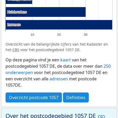
Huishoudens
Huishoudens
Inwoners
Inwoners
10
20
30
Overzicht van de belangrijkste cijfers van het Kadaster en
het
CBS
voor het postcodegebied 1057 DE.
Op deze pagina vind je een
kaart
van het
postcodegebied 1057 DE, de data over meer dan
250
onderwerpen
voor het postcodegebied 1057 DE en
een overzicht van alle
adressen
met postcode
1057DE.
Overzicht postcode 1057
Definities
Over het postcodegebied 1057 DE