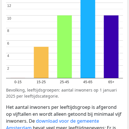
12
12
10
10
8
8
6
6
4
4
2
2
0-15
15-25
25-45
45-65
65+
Bevolking, leeftijdsgroepen: aantal inwoners op 1 januari
2025 per leeftijdscategorie.
Het aantal inwoners per leeftijdsgroep is afgerond
op vijftallen en wordt alleen getoond bij minimaal vijf
inwoners. De
download voor de gemeente
Amsterdam
bevat veel meer leeftijdgegevens: Er is