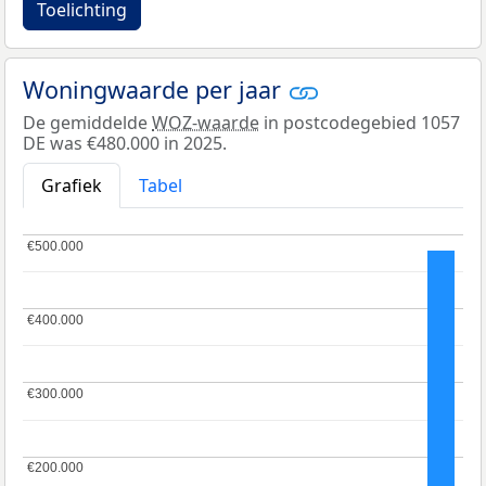
Toelichting
Woningwaarde per jaar
De gemiddelde
WOZ-waarde
in postcodegebied 1057
DE was €480.000 in 2025.
Grafiek
Tabel
€500.000
€500.000
€400.000
€400.000
€300.000
€300.000
€200.000
€200.000