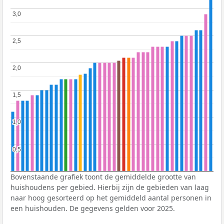
3,0
3,0
2,5
2,5
2,0
2,0
1,5
1,5
1,0
1,0
0,5
0,5
Bovenstaande grafiek toont de gemiddelde grootte van
huishoudens per gebied. Hierbij zijn de gebieden van laag
naar hoog gesorteerd op het gemiddeld aantal personen in
een huishouden. De gegevens gelden voor 2025.