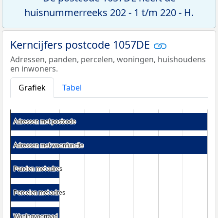
huisnummerreeks 202 - 1 t/m 220 - H.
Kerncijfers postcode 1057DE
Adressen, panden, percelen, woningen, huishoudens
en inwoners.
Grafiek
Tabel
Adressen met postcode
Adressen met postcode
Adressen met woonfunctie
Adressen met woonfunctie
Panden met adres
Panden met adres
Percelen met adres
Percelen met adres
Woningvoorraad
Woningvoorraad