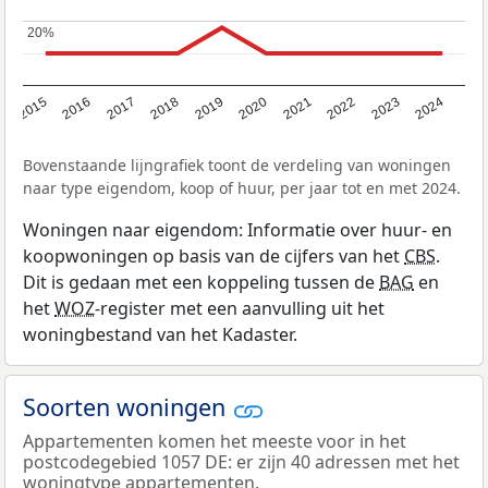
20%
20%
2015
2016
2017
2018
2019
2020
2021
2022
2023
2024
Bovenstaande lijngrafiek toont de verdeling van woningen
naar type eigendom, koop of huur, per jaar tot en met 2024.
Woningen naar eigendom: Informatie over huur- en
koopwoningen op basis van de cijfers van het
CBS
.
Dit is gedaan met een koppeling tussen de
BAG
en
het
WOZ
-register met een aanvulling uit het
woningbestand van het Kadaster.
Soorten woningen
Appartementen komen het meeste voor in het
postcodegebied 1057 DE: er zijn 40 adressen met het
woningtype appartementen.