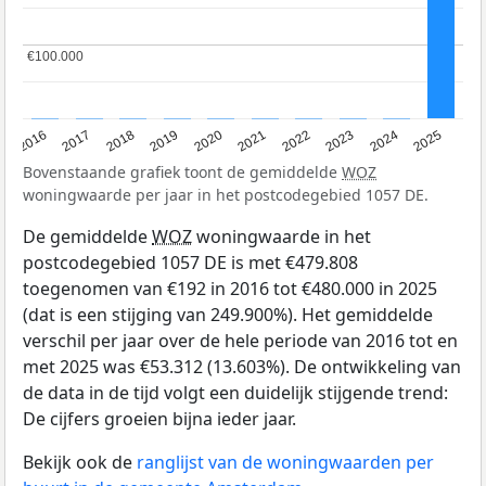
€100.000
€100.000
2016
2017
2018
2019
2020
2021
2022
2023
2024
2025
Bovenstaande grafiek toont de gemiddelde
WOZ
woningwaarde per jaar in het postcodegebied 1057 DE.
De gemiddelde
WOZ
woningwaarde in het
postcodegebied 1057 DE is met €479.808
toegenomen van €192 in 2016 tot €480.000 in 2025
(dat is een stijging van 249.900%). Het gemiddelde
verschil per jaar over de hele periode van 2016 tot en
met 2025 was €53.312 (13.603%). De ontwikkeling van
de data in de tijd volgt een duidelijk stijgende trend:
De cijfers groeien bijna ieder jaar.
Bekijk ook de
ranglijst van de woningwaarden per