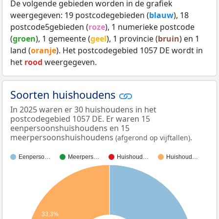
De volgende gebieden worden in de grafiek
weergegeven: 19 postcodegebieden (
blauw
), 18
postcode5gebieden (
roze
), 1 numerieke postcode
(
groen
), 1 gemeente (
geel
), 1 provincie (
bruin
) en 1
land (
oranje
). Het postcodegebied 1057 DE wordt in
het
rood
weergegeven.
Soorten huishoudens
In 2025 waren er 30 huishoudens in het
postcodegebied 1057 DE. Er waren 15
eenpersoonshuishoudens en 15
meerpersoonshuishoudens
.
(afgerond op vijftallen)
Eenperso…
Meerpers…
Huishoud…
Huishoud…
33,3%