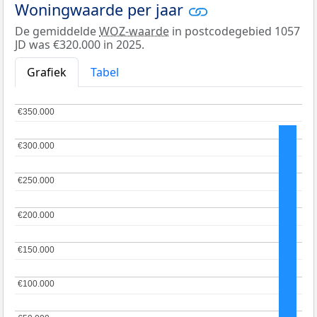
Woningwaarde per jaar
De gemiddelde
WOZ-waarde
in postcodegebied 1057
JD was €320.000 in 2025.
Grafiek
Tabel
€350.000
€350.000
€300.000
€300.000
€250.000
€250.000
€200.000
€200.000
€150.000
€150.000
€100.000
€100.000