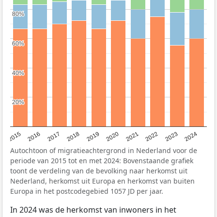
80%
80%
60%
60%
40%
40%
20%
20%
2015
2016
2017
2018
2019
2020
2021
2022
2023
2024
Autochtoon of migratieachtergrond in Nederland voor de
periode van 2015 tot en met 2024: Bovenstaande grafiek
toont de verdeling van de bevolking naar herkomst uit
Nederland, herkomst uit Europa en herkomst van buiten
Europa in het postcodegebied 1057 JD per jaar.
In 2024 was de herkomst van inwoners in het