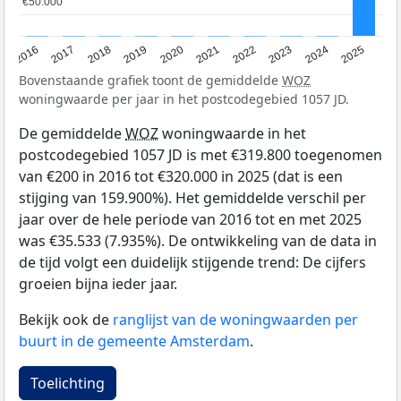
€50.000
€50.000
2016
2017
2018
2019
2020
2021
2022
2023
2024
2025
Bovenstaande grafiek toont de gemiddelde
WOZ
woningwaarde per jaar in het postcodegebied 1057 JD.
De gemiddelde
WOZ
woningwaarde in het
postcodegebied 1057 JD is met €319.800 toegenomen
van €200 in 2016 tot €320.000 in 2025 (dat is een
stijging van 159.900%). Het gemiddelde verschil per
jaar over de hele periode van 2016 tot en met 2025
was €35.533 (7.935%). De ontwikkeling van de data in
de tijd volgt een duidelijk stijgende trend: De cijfers
groeien bijna ieder jaar.
Bekijk ook de
ranglijst van de woningwaarden per
buurt in de gemeente Amsterdam
.
Toelichting