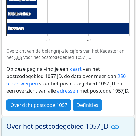
Huishoudens
Huishoudens
Inwoners
Inwoners
20
40
Overzicht van de belangrijkste cijfers van het Kadaster en
het
CBS
voor het postcodegebied 1057 JD.
Op deze pagina vind je een
kaart
van het
postcodegebied 1057 JD, de data over meer dan
250
onderwerpen
voor het postcodegebied 1057 JD en
een overzicht van alle
adressen
met postcode 1057JD.
Overzicht postcode 1057
Definities
Over het postcodegebied 1057 JD