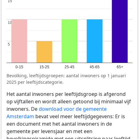
15
15
10
10
5
5
0-15
15-25
25-45
45-65
65+
Bevolking, leeftijdsgroepen: aantal inwoners op 1 januari
2025 per leeftijdscategorie.
Het aantal inwoners per leeftijdsgroep is afgerond
op vijftallen en wordt alleen getoond bij minimaal vijf
inwoners. De
download voor de gemeente
Amsterdam
bevat veel meer leeftijdgegevens: Er is
een document met het aantal inwoners in de
gemeente per levensjaar en met een
bevolkingspiramide met een uitsplitsing naar leeftijd