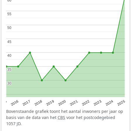
60
60
55
55
50
50
45
45
40
40
35
35
30
30
2015
2016
2017
2018
2019
2020
2021
2022
2023
2024
2025
Bovenstaande grafiek toont het aantal inwoners per jaar op
basis van de data van het
CBS
voor het postcodegebied
1057 JD.