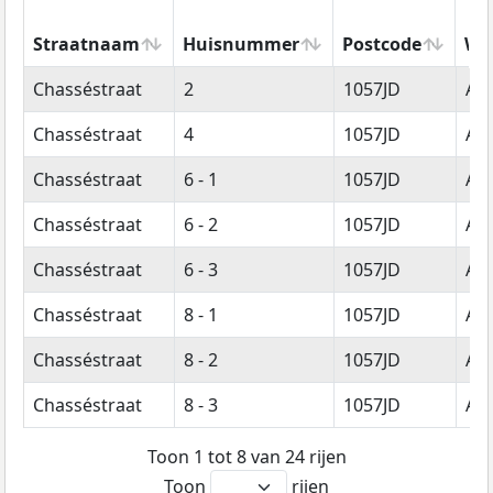
Straatnaam
Huisnummer
Postcode
Wo
Straatnaam
Huisnummer
Postcode
Wo
Chasséstraat
2
1057JD
Am
Chasséstraat
4
1057JD
Am
Chasséstraat
6 - 1
1057JD
Am
Chasséstraat
6 - 2
1057JD
Am
Chasséstraat
6 - 3
1057JD
Am
Chasséstraat
8 - 1
1057JD
Am
Chasséstraat
8 - 2
1057JD
Am
Chasséstraat
8 - 3
1057JD
Am
Toon 1 tot 8 van 24 rijen
Toon
rijen