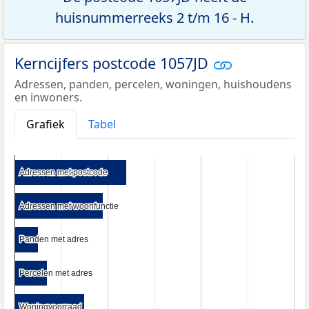
huisnummerreeks 2 t/m 16 - H.
Kerncijfers postcode 1057JD
Adressen, panden, percelen, woningen, huishoudens
en inwoners.
Grafiek
Tabel
Adressen met postcode
Adressen met postcode
Adressen met woonfunctie
Adressen met woonfunctie
Panden met adres
Panden met adres
Percelen met adres
Percelen met adres
Woningvoorraad
Woningvoorraad