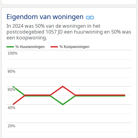
Eigendom van woningen
In 2024 was 50% van de woningen in het
postcodegebied 1057 JD een huurwoning en 50% was
een koopwoning.
% Huurwoningen
% Koopwoningen
100%
100%
80%
80%
60%
60%
40%
40%
20%
20%