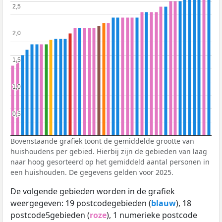
2,5
2,5
2,0
2,0
1,5
1,5
1,0
1,0
0,5
0,5
Bovenstaande grafiek toont de gemiddelde grootte van
huishoudens per gebied. Hierbij zijn de gebieden van laag
naar hoog gesorteerd op het gemiddeld aantal personen in
een huishouden. De gegevens gelden voor 2025.
De volgende gebieden worden in de grafiek
weergegeven: 19 postcodegebieden (
blauw
), 18
postcode5gebieden (
roze
), 1 numerieke postcode