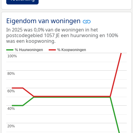
Eigendom van woningen
In 2025 was 0,0% van de woningen in het
postcodegebied 1057 JE een huurwoning en 100%
was een koopwoning.
% Huurwoningen
% Koopwoningen
100%
100%
80%
80%
60%
60%
40%
40%
20%
20%