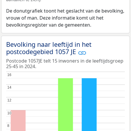
De donutgrafiek toont het geslacht van de bevolking,
vrouw of man. Deze informatie komt uit het
bevolkingsregister van de gemeenten.
Bevolking naar leeftijd in het
postcodegebied 1057 JE
Postcode 1057JE telt 15 inwoners in de leeftijdsgroep
25-45 in 2024.
16
16
14
14
12
12
10
10
8
8