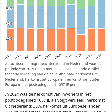
60%
60%
40%
40%
20%
20%
2015
2016
2017
2018
2019
2020
2021
2022
2023
2024
Autochtoon of migratieachtergrond in Nederland voor de
periode van 2015 tot en met 2024: Bovenstaande grafiek
toont de verdeling van de bevolking naar herkomst uit
Nederland, herkomst uit Europa en herkomst van buiten
Europa in het postcodegebied 1057 JE per jaar.
In 2024 was de herkomst van inwoners in het
postcodegebied 1057 JE als volgt verdeeld: herkomst
uit Nederland: 30%, herkomst uit Europese landen: