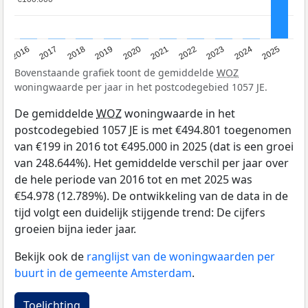
2016
2017
2018
2019
2020
2021
2022
2023
2024
2025
Bovenstaande grafiek toont de gemiddelde
WOZ
woningwaarde per jaar in het postcodegebied 1057 JE.
De gemiddelde
WOZ
woningwaarde in het
postcodegebied 1057 JE is met €494.801 toegenomen
van €199 in 2016 tot €495.000 in 2025 (dat is een groei
van 248.644%). Het gemiddelde verschil per jaar over
de hele periode van 2016 tot en met 2025 was
€54.978 (12.789%). De ontwikkeling van de data in de
tijd volgt een duidelijk stijgende trend: De cijfers
groeien bijna ieder jaar.
Bekijk ook de
ranglijst van de woningwaarden per
buurt in de gemeente Amsterdam
.
Toelichting