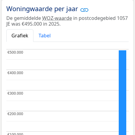
Woningwaarde per jaar
De gemiddelde
WOZ-waarde
in postcodegebied 1057
JE was €495.000 in 2025.
Grafiek
Tabel
€500.000
€500.000
€400.000
€400.000
€300.000
€300.000
€200.000
€200.000
€100.000
€100.000