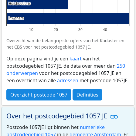
Huishoudens
Huishoudens
Inwoners
Inwoners
10
20
30
40
Overzicht van de belangrijkste cijfers van het Kadaster en
het
CBS
voor het postcodegebied 1057 JE.
Op deze pagina vind je een
kaart
van het
postcodegebied 1057 JE, de data over meer dan
250
onderwerpen
voor het postcodegebied 1057 JE en
een overzicht van alle
adressen
met postcode 1057JE.
Overzicht postcode 1057
Definities
Over het postcodegebied 1057 JE
Postcode 1057JE ligt binnen het
numerieke
postcodegebied 1057
in de
gemeente Amsterdam
. Er