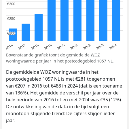
€300
€300
€250
€250
€200
€200
2016
2017
2018
2019
2020
2021
2022
2023
2024
Bovenstaande grafiek toont de gemiddelde
WOZ
woningwaarde per jaar in het postcodegebied 1057 NL.
De gemiddelde
WOZ
woningwaarde in het
postcodegebied 1057 NL is met €281 toegenomen
van €207 in 2016 tot €488 in 2024 (dat is een toename
van 136%). Het gemiddelde verschil per jaar over de
hele periode van 2016 tot en met 2024 was €35 (12%).
De ontwikkeling van de data in de tijd volgt een
monotoon stijgende trend: De cijfers stijgen ieder
jaar.