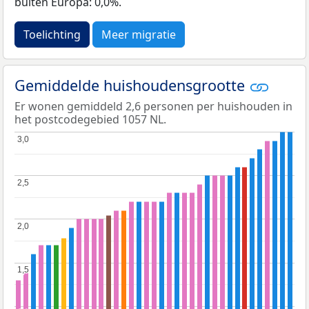
buiten Europa: 0,0%.
Toelichting
Meer migratie
Gemiddelde huishoudensgrootte
Er wonen gemiddeld 2,6 personen per huishouden in
het postcodegebied 1057 NL.
3,0
3,0
2,5
2,5
2,0
2,0
1,5
1,5