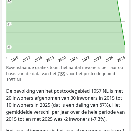
20
20
15
15
10
10
2015
2016
2017
2018
2019
2020
2021
2022
2023
2024
2025
Bovenstaande grafiek toont het aantal inwoners per jaar op
basis van de data van het
CBS
voor het postcodegebied
1057 NL.
De bevolking van het postcodegebied 1057 NL is met
20 inwoners afgenomen van 30 inwoners in 2015 tot
10 inwoners in 2025 (dat is een daling van 67%). Het
gemiddelde verschil per jaar over de hele periode van
2015 tot en met 2025 was -2 inwoners (-7,3%).
Het aantal inwoners is het aantal personen zoals op 1