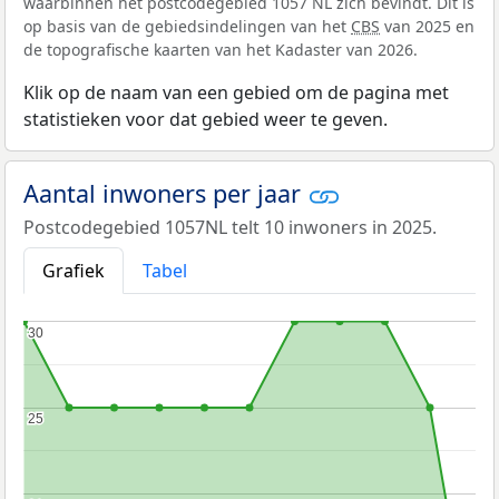
waarbinnen het postcodegebied 1057 NL zich bevindt. Dit is
op basis van de gebiedsindelingen van het
CBS
van 2025 en
de topografische kaarten van het Kadaster van 2026.
Klik op de naam van een gebied om de pagina met
statistieken voor dat gebied weer te geven.
Aantal inwoners per jaar
Postcodegebied 1057NL telt 10 inwoners in 2025.
Grafiek
Tabel
30
30
25
25