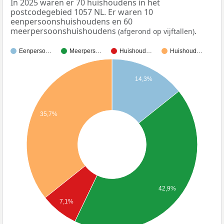
In 2025 waren er 70 huishoudens in het
postcodegebied 1057 NL. Er waren 10
eenpersoonshuishoudens en 60
meerpersoonshuishoudens
.
(afgerond op vijftallen)
Eenperso…
Meerpers…
Huishoud…
Huishoud…
14,3%
35,7%
42,9%
7,1%