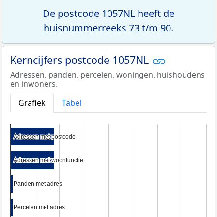
De postcode 1057NL heeft de
huisnummerreeks 73 t/m 90.
Kerncijfers postcode 1057NL
Adressen, panden, percelen, woningen, huishoudens
en inwoners.
Grafiek
Tabel
Adressen met postcode
Adressen met postcode
Adressen met woonfunctie
Adressen met woonfunctie
Panden met adres
Panden met adres
Percelen met adres
Percelen met adres