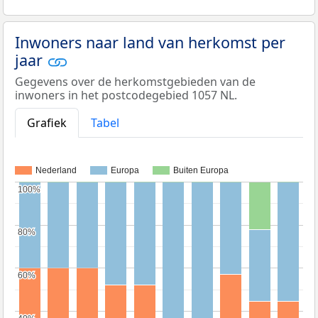
Inwoners naar land van herkomst per
jaar
Gegevens over de herkomstgebieden van de
inwoners in het postcodegebied 1057 NL.
Grafiek
Tabel
Nederland
Europa
Buiten Europa
100%
100%
80%
80%
60%
60%