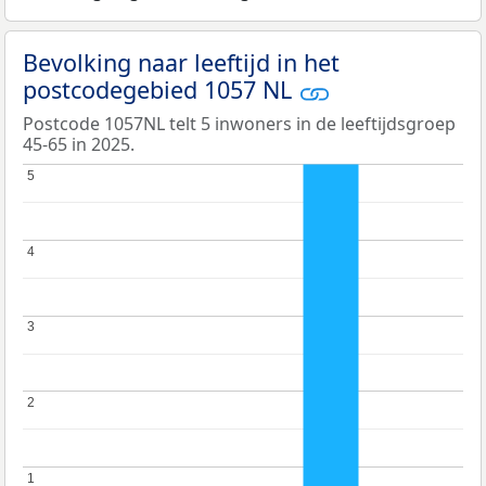
Bevolking naar leeftijd in het
postcodegebied 1057 NL
Postcode 1057NL telt 5 inwoners in de leeftijdsgroep
45-65 in 2025.
5
5
4
4
3
3
2
2
1
1