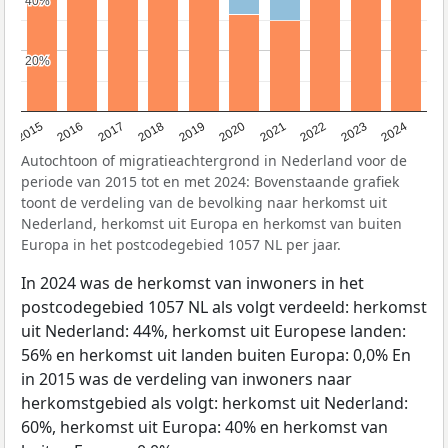
40%
40%
20%
20%
2015
2016
2017
2018
2019
2020
2021
2022
2023
2024
Autochtoon of migratieachtergrond in Nederland voor de
periode van 2015 tot en met 2024: Bovenstaande grafiek
toont de verdeling van de bevolking naar herkomst uit
Nederland, herkomst uit Europa en herkomst van buiten
Europa in het postcodegebied 1057 NL per jaar.
In 2024 was de herkomst van inwoners in het
postcodegebied 1057 NL als volgt verdeeld: herkomst
uit Nederland: 44%, herkomst uit Europese landen:
56% en herkomst uit landen buiten Europa: 0,0% En
in 2015 was de verdeling van inwoners naar
herkomstgebied als volgt: herkomst uit Nederland:
60%, herkomst uit Europa: 40% en herkomst van