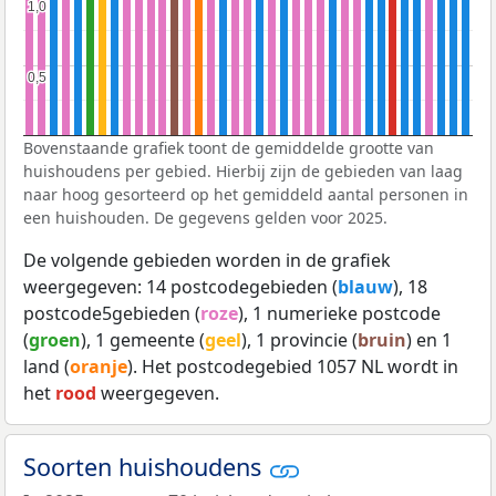
1,0
1,0
0,5
0,5
Bovenstaande grafiek toont de gemiddelde grootte van
huishoudens per gebied. Hierbij zijn de gebieden van laag
naar hoog gesorteerd op het gemiddeld aantal personen in
een huishouden. De gegevens gelden voor 2025.
De volgende gebieden worden in de grafiek
weergegeven: 14 postcodegebieden (
blauw
), 18
postcode5gebieden (
roze
), 1 numerieke postcode
(
groen
), 1 gemeente (
geel
), 1 provincie (
bruin
) en 1
land (
oranje
). Het postcodegebied 1057 NL wordt in
het
rood
weergegeven.
Soorten huishoudens