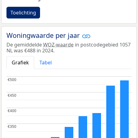
Toelichting
Woningwaarde per jaar
De gemiddelde
WOZ-waarde
in postcodegebied 1057
NL was €488 in 2024.
Grafiek
Tabel
€500
€500
€450
€450
€400
€400
€350
€350