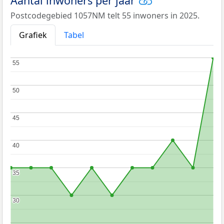
Aantal inwoners per jaar
Postcodegebied 1057NM telt 55 inwoners in 2025.
Grafiek
Tabel
55
55
50
50
45
45
40
40
35
35
30
30