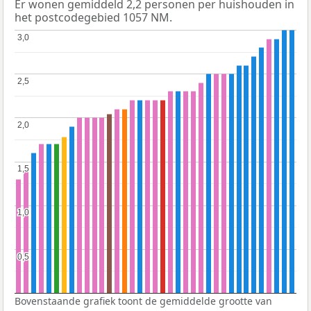
Er wonen gemiddeld 2,2 personen per huishouden in
het postcodegebied 1057 NM.
3,0
3,0
2,5
2,5
2,0
2,0
1,5
1,5
1,0
1,0
0,5
0,5
Bovenstaande grafiek toont de gemiddelde grootte van