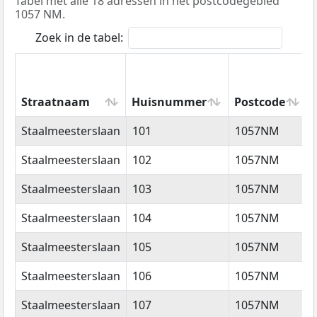
Tabel met alle 18 adressen in het postcodegebied
1057 NM.
Zoek in de tabel:
Straatnaam
Huisnummer
Postcode
Straatnaam
Huisnummer
Postcode
Staalmeesterslaan
101
1057NM
Staalmeesterslaan
102
1057NM
Staalmeesterslaan
103
1057NM
Staalmeesterslaan
104
1057NM
Staalmeesterslaan
105
1057NM
Staalmeesterslaan
106
1057NM
Staalmeesterslaan
107
1057NM