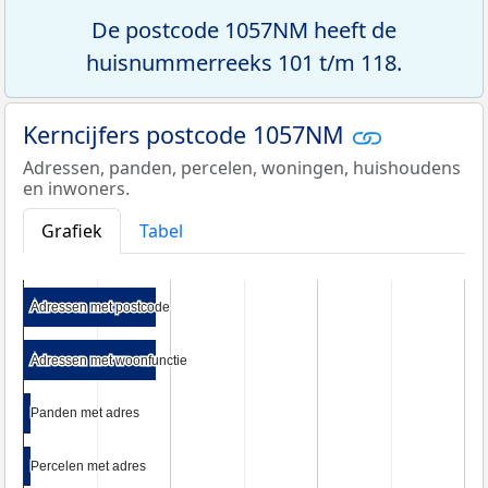
De postcode 1057NM heeft de
huisnummerreeks 101 t/m 118.
Kerncijfers postcode 1057NM
Adressen, panden, percelen, woningen, huishoudens
en inwoners.
Grafiek
Tabel
Adressen met postcode
Adressen met postcode
Adressen met woonfunctie
Adressen met woonfunctie
Panden met adres
Panden met adres
Percelen met adres
Percelen met adres