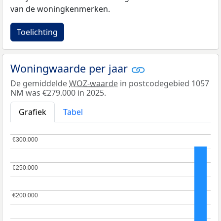
van de woningkenmerken.
Toelichting
Woningwaarde per jaar
De gemiddelde
WOZ-waarde
in postcodegebied 1057
NM was €279.000 in 2025.
Grafiek
Tabel
€300.000
€300.000
€250.000
€250.000
€200.000
€200.000