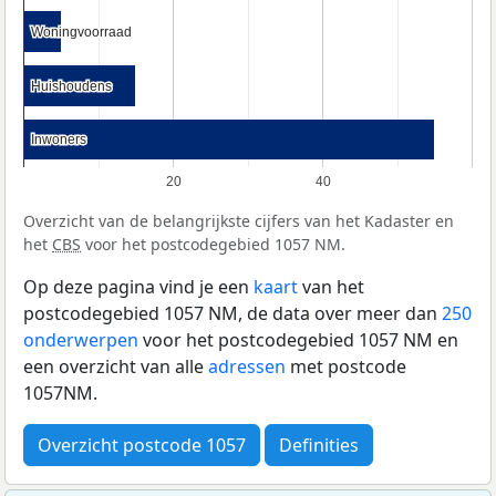
Woningvoorraad
Woningvoorraad
Huishoudens
Huishoudens
Inwoners
Inwoners
20
40
Overzicht van de belangrijkste cijfers van het Kadaster en
het
CBS
voor het postcodegebied 1057 NM.
Op deze pagina vind je een
kaart
van het
postcodegebied 1057 NM, de data over meer dan
250
onderwerpen
voor het postcodegebied 1057 NM en
een overzicht van alle
adressen
met postcode
1057NM.
Overzicht postcode 1057
Definities