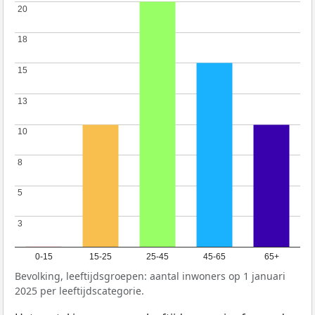
20
20
18
18
15
15
13
13
10
10
8
8
5
5
3
3
0-15
15-25
25-45
45-65
65+
Bevolking, leeftijdsgroepen: aantal inwoners op 1 januari
2025 per leeftijdscategorie.