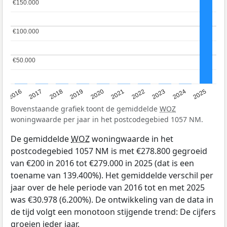
€150.000
€150.000
€100.000
€100.000
€50.000
€50.000
2016
2017
2018
2019
2020
2021
2022
2023
2024
2025
Bovenstaande grafiek toont de gemiddelde
WOZ
woningwaarde per jaar in het postcodegebied 1057 NM.
De gemiddelde
WOZ
woningwaarde in het
postcodegebied 1057 NM is met €278.800 gegroeid
van €200 in 2016 tot €279.000 in 2025 (dat is een
toename van 139.400%). Het gemiddelde verschil per
jaar over de hele periode van 2016 tot en met 2025
was €30.978 (6.200%). De ontwikkeling van de data in
de tijd volgt een monotoon stijgende trend: De cijfers
groeien ieder jaar.