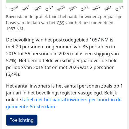
2015
2016
2017
2018
2019
2020
2021
2022
2023
2024
2025
Bovenstaande grafiek toont het aantal inwoners per jaar op
basis van de data van het
CBS
voor het postcodegebied
1057 NM.
De bevolking van het postcodegebied 1057 NM is
met 20 personen toegenomen van 35 personen in
2015 tot 55 personen in 2025 (dat is een stijging van
57%). Het gemiddelde verschil per jaar over de hele
periode van 2015 tot en met 2025 was 2 personen
(6,4%).
Het aantal inwoners is het aantal personen zoals op 1
januari in het bevolkingsregister vastgelegd. Bekijk
ook de
tabel met het aantal inwoners per buurt in de
gemeente Amsterdam
.
Toelichting