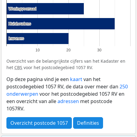
Woningvoorraad
Woningvoorraad
Huishoudens
Huishoudens
Inwoners
Inwoners
10
20
30
Overzicht van de belangrijkste cijfers van het Kadaster en
het
CBS
voor het postcodegebied 1057 RV.
Op deze pagina vind je een
kaart
van het
postcodegebied 1057 RV, de data over meer dan
250
onderwerpen
voor het postcodegebied 1057 RV en
een overzicht van alle
adressen
met postcode
1057RV.
Overzicht postcode 1057
Definities