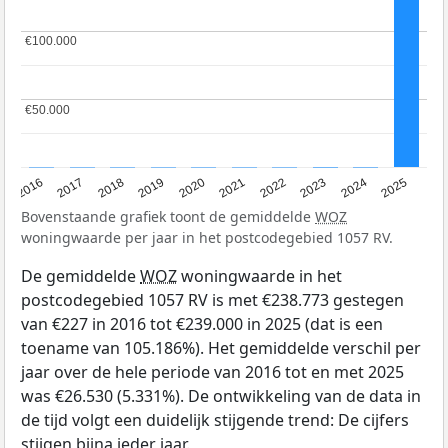
€100.000
€100.000
€50.000
€50.000
2016
2017
2018
2019
2020
2021
2022
2023
2024
2025
Bovenstaande grafiek toont de gemiddelde
WOZ
woningwaarde per jaar in het postcodegebied 1057 RV.
De gemiddelde
WOZ
woningwaarde in het
postcodegebied 1057 RV is met €238.773 gestegen
van €227 in 2016 tot €239.000 in 2025 (dat is een
toename van 105.186%). Het gemiddelde verschil per
jaar over de hele periode van 2016 tot en met 2025
was €26.530 (5.331%). De ontwikkeling van de data in
de tijd volgt een duidelijk stijgende trend: De cijfers
stijgen bijna ieder jaar.