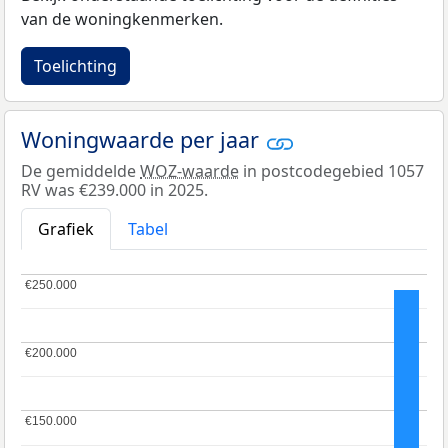
van de woningkenmerken.
Toelichting
Woningwaarde per jaar
De gemiddelde
WOZ-waarde
in postcodegebied 1057
RV was €239.000 in 2025.
Grafiek
Tabel
€250.000
€250.000
€200.000
€200.000
€150.000
€150.000