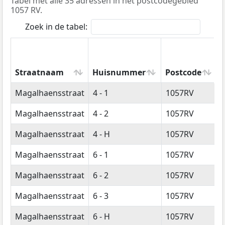
Tabel met alle 35 adressen in het postcodegebied
1057 RV.
Zoek in de tabel:
Straatnaam
Huisnummer
Postcode
Straatnaam
Huisnummer
Postcode
Magalhaensstraat
4 - 1
1057RV
Magalhaensstraat
4 - 2
1057RV
Magalhaensstraat
4 - H
1057RV
Magalhaensstraat
6 - 1
1057RV
Magalhaensstraat
6 - 2
1057RV
Magalhaensstraat
6 - 3
1057RV
Magalhaensstraat
6 - H
1057RV