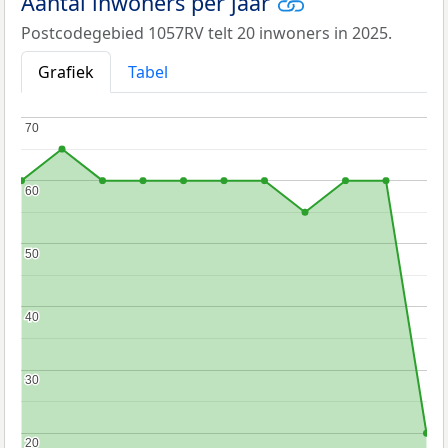
Aantal inwoners per jaar
Postcodegebied 1057RV telt 20 inwoners in 2025.
Grafiek
Tabel
70
70
60
60
50
50
40
40
30
30
20
20