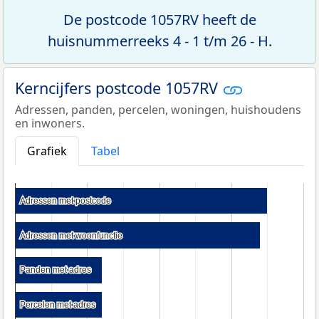
De postcode 1057RV heeft de
huisnummerreeks 4 - 1 t/m 26 - H.
Kerncijfers postcode 1057RV
Adressen, panden, percelen, woningen, huishoudens
en inwoners.
Grafiek
Tabel
Adressen met postcode
Adressen met postcode
Adressen met woonfunctie
Adressen met woonfunctie
Panden met adres
Panden met adres
Percelen met adres
Percelen met adres