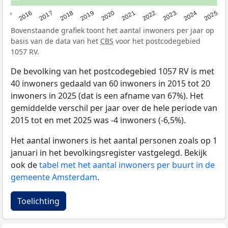
2015
2016
2017
2018
2019
2020
2021
2022
2023
2024
2025
Bovenstaande grafiek toont het aantal inwoners per jaar op
basis van de data van het
CBS
voor het postcodegebied
1057 RV.
De bevolking van het postcodegebied 1057 RV is met
40 inwoners gedaald van 60 inwoners in 2015 tot 20
inwoners in 2025 (dat is een afname van 67%). Het
gemiddelde verschil per jaar over de hele periode van
2015 tot en met 2025 was -4 inwoners (-6,5%).
Het aantal inwoners is het aantal personen zoals op 1
januari in het bevolkingsregister vastgelegd. Bekijk
ook de
tabel met het aantal inwoners per buurt in de
gemeente Amsterdam
.
Toelichting