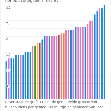
het postcodegebied 1057 RV.
3,0
3,0
2,5
2,5
2,0
2,0
1,5
1,5
1,0
1,0
0,5
0,5
Bovenstaande grafiek toont de gemiddelde grootte van
huishoudens per gebied. Hierbij zijn de gebieden van laag