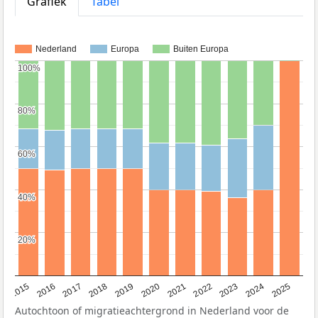
Grafiek
Tabel
Nederland
Europa
Buiten Europa
100%
100%
80%
80%
60%
60%
40%
40%
20%
20%
2019
2022
2017
2025
2020
2015
2023
2018
2021
2016
2024
Autochtoon of migratieachtergrond in Nederland voor de