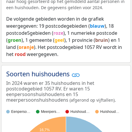
naar hoog gesorteerd op het gemiddeld aantal personen in
een huishouden. De gegevens gelden voor 2024.
De volgende gebieden worden in de grafiek
weergegeven: 19 postcodegebieden (
blauw
), 18
postcode5gebieden (
roze
), 1 numerieke postcode
(
groen
), 1 gemeente (
geel
), 1 provincie (
bruin
) en 1
land (
oranje
). Het postcodegebied 1057 RV wordt in
het
rood
weergegeven.
Soorten huishoudens
In 2024 waren er 35 huishoudens in het
postcodegebied 1057 RV. Er waren 15
eenpersoonshuishoudens en 15
meerpersoonshuishoudens
.
(afgerond op vijftallen)
Eenperso…
Meerpers…
Huishoud…
Huishoud…
16,7%